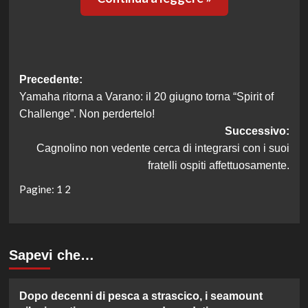
Navigazione
Precedente:
Yamaha ritorna a Varano: il 20 giugno torna “Spirit of
articolo
Challenge”. Non perdertelo!
Successivo:
Cagnolino non vedente cerca di integrarsi con i suoi
fratelli ospiti affettuosamente.
Pagine:
1
2
Sapevi che…
Dopo decenni di pesca a strascico, i seamount