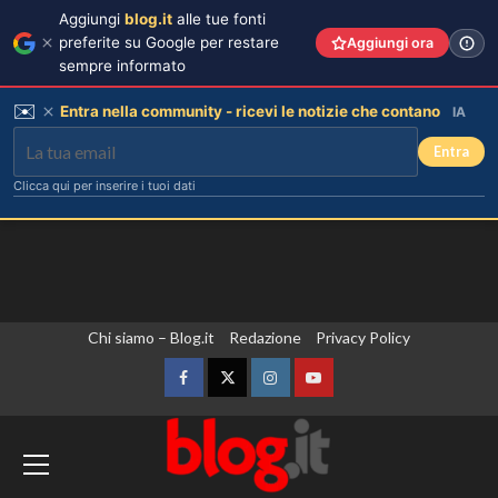
Aggiungi
blog.it
alle tue fonti
preferite su Google per restare
Aggiungi ora
sempre informato
✉️
Entra nella community - ricevi le notizie che contano
IA
Entra
Clicca qui per inserire i tuoi dati
Vai
Chi siamo – Blog.it
Redazione
Privacy Policy
al
contenuto
Facebook
Twitter
Instagram
YouTube