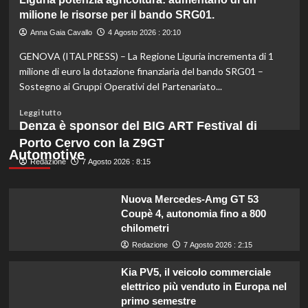
colpite
Ultraprocessati
milione le risorse per il bando SRG01.
da
e
calamità.
salute:
Anna Gaia Cavallo
4 Agosto 2026 : 20:10
come
GENOVA (ITALPRESS) – La Regione Liguria incrementa di 1
mangiare
bene
milione di euro la dotazione finanziaria del bando SRG01 –
con
Sostegno ai Gruppi Operativi del Partenariato...
un
budget
Leggi
Leggi tutto
ridotto
di
Denza è sponsor del BIG ART Festival di
secondo
più
Porto Cervo con la Z9GT
l’esperta
su
Automotive
Redazione
Liguria
7 Agosto 2026 : 8:15
potenzia
agricoltura:
Nuova Mercedes-Amg GT 53
aumentano
Coupè 4, autonomia fino a 800
di
chilometri
un
milione
Redazione
7 Agosto 2026 : 2:15
le
risorse
Kia PV5, il veicolo commerciale
per
elettrico più venduto in Europa nel
il
primo semestre
bando