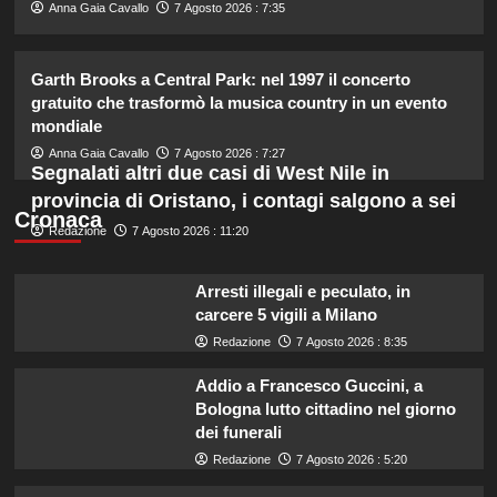
2
Anna Gaia Cavallo
7 Agosto 2026 : 7:35
Federica Pellegrini compie 38 anni:
Garth Brooks a Central Park: nel 1997 il concerto
celebrazione in famiglia da mamma
gratuito che trasformò la musica country in un evento
bis emozionante e gioiosa.
mondiale
3
Anna Gaia Cavallo
7 Agosto 2026 : 7:27
Segnalati altri due casi di West Nile in
Lorenzo Riccardi nel cast del
provincia di Oristano, i contagi salgono a sei
Grande Fratello Vip? Claudia Dionigi
Cronaca
svela la verità.
Redazione
7 Agosto 2026 : 11:20
4
Arresti illegali e peculato, in
carcere 5 vigili a Milano
Rihanna in lingerie: dopo 10 anni, è
tornata in studio per il nuovo album!
Redazione
7 Agosto 2026 : 8:35
5
Addio a Francesco Guccini, a
Bologna lutto cittadino nel giorno
dei funerali
Redazione
7 Agosto 2026 : 5:20