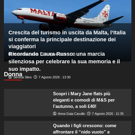
1000
di
Montreal,
sconfitto
Mejia
Crescita del turismo in uscita da Malta, l’Italia
in
due
si conferma la principale destinazione dei
set
viaggiatori
Ricordando Laura Russo: una marcia
Marco Vaccarella
7 Agosto 2026 : 1:55
silenziosa per celebrare la sua memoria e il
suo impatto.
Donna
Serena Siino
7 Agosto 2026 : 13:30
Scopri i Mary Jane flats più
eleganti e comodi di M&S per
l’autunno, a soli £40!
Anna Gaia Cavallo
7 Agosto 2026 : 11:35
Quando i figli crescono: come
affrontare il “nido vuoto” e