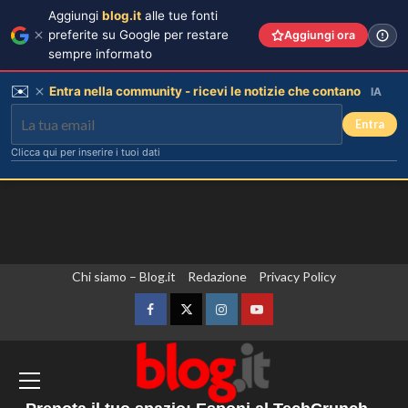
Aggiungi
blog.it
alle tue fonti
preferite su Google per restare
Aggiungi ora
sempre informato
✉️
Entra nella community - ricevi le notizie che contano
IA
Entra
Clicca qui per inserire i tuoi dati
Vai
Chi siamo – Blog.it
Redazione
Privacy Policy
Federica Pellegrini compie 38 anni:
celebrazione in famiglia da mamma
al
bis emozionante e gioiosa.
contenuto
Facebook
Twitter
Instagram
YouTube
3
Gli Houthi attaccano le forze governative
Lorenzo Riccardi nel cast del
Grande Fratello Vip? Claudia Dionigi
in Yemen, almeno 45 morti