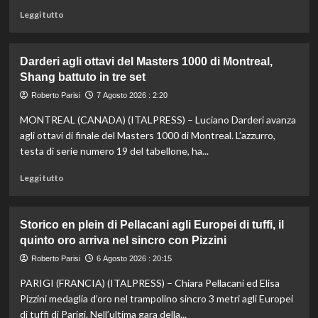
Leggi
Leggi tutto
di
più
su
Darderi agli ottavi del Masters 1000 di Montreal,
Nazionale,
Shang battuto in tre set
ecco
lo
Roberto Parisi
7 Agosto 2026 : 2:20
staff
MONTREAL (CANADA) (ITALPRESS) – Luciano Darderi avanza
di
Mancini:
agli ottavi di finale del Masters 1000 di Montreal. L’azzurro,
Bollini
testa di serie numero 19 del tabellone, ha...
vice,
Oriali
Leggi
Leggi tutto
torna
di
team
più
manager,
su
Storico en plein di Pellacani agli Europei di tuffi, il
Bonucci
Darderi
quinto oro arriva nel sincro con Pizzini
tra
agli
i
ottavi
Roberto Parisi
6 Agosto 2026 : 20:15
collaboratori
del
PARIGI (FRANCIA) (ITALPRESS) – Chiara Pellacani ed Elisa
Masters
1000
Pizzini medaglia d’oro nel trampolino sincro 3 metri agli Europei
di
di tuffi di Parigi. Nell’ultima gara della...