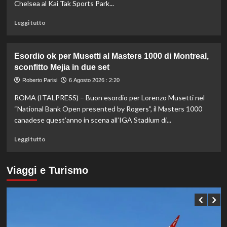
sistema
Chelsea al Kai Tak Sports Park...
passa
da
Leggi
Leggi tutto
governance
di
e
più
trasparenza”
su
Esordio ok per Musetti al Masters 1000 di Montreal,
La
sconfitto Mejia in due set
Juventus
piega
Roberto Parisi
6 Agosto 2026 : 2:20
il
ROMA (ITALPRESS) – Buon esordio per Lorenzo Musetti nel
Chelsea
a
“National Bank Open presented by Rogers”, il Masters 1000
Hong
canadese quest’anno in scena all’IGA Stadium di...
Kong,
decisivo
Leggi
Leggi tutto
Zhegrova
di
più
su
Viaggi e Turismo
Esordio
ok
per
Musetti
al
Masters