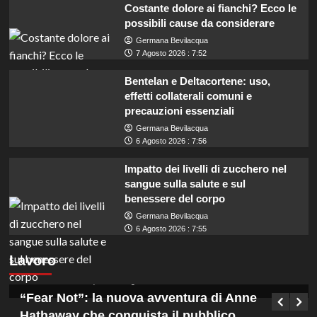
Costante dolore ai fianchi? Ecco le
possibili cause da considerare
Germana Bevilacqua
7 Agosto 2026 : 7:52
Bentelan e Deltacortene: uso,
effetti collaterali comuni e
precauzioni essenziali
Germana Bevilacqua
6 Agosto 2026 : 7:56
Impatto dei livelli di zucchero nel
sangue sulla salute e sul
benessere del corpo
Germana Bevilacqua
Coadiutori amministrativi cercasi in Calabria:
6 Agosto 2026 : 7:55
assunzioni con licenza media presso ASP
Lavoro
Vibo Valentia.
Germana Bevilacqua
7 Agosto 2026 : 13:15
“Fear Not”: la nuova avventura di Anne
Hathaway che conquista il pubblico.