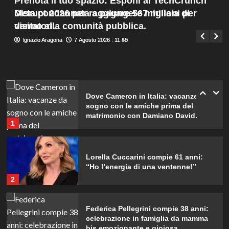
Prenota il tuo spazio: Esponi al TechCrunch
svela la verità.
Menu
4
Meta condannata a pagare 567 milioni per
Disrupt 2026 per raggiungere migliaia di
Giuseppe Recca
7 Agosto 2026 : 8:05
principale
danno alla comunità pubblica.
visitatori.
Ignazio Aragona
Ignazio Aragona
7 Agosto 2026 : 11:50
7 Agosto 2026 : 11:45
Rihanna in lingerie: dopo 10 anni, è
tornata in studio per il nuovo album!
5
Dove Cameron in Italia: vacanze da
sogno con le amiche prima del
matrimonio con Damiano David.
1
Lorella Cuccarini compie 61 anni:
“Ho l’energia di una ventenne!”
2
Federica Pellegrini compie 38 anni:
celebrazione in famiglia da mamma
bis emozionante e gioiosa.