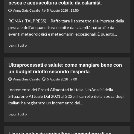
pesca e acquacoltura colpite da calamità.
la
tua
Anna Gaia Cavallo
5 Agosto 2026 : 13:50
estate:
ROMA (ITALPRESS) – Rafforzare il sostegno alle imprese della
il
menù
pesca e dell’acquacoltura colpite da calamità naturali e da
ideale
eventi meteorologici e meteomarini eccezionali. È questo...
contro
il
Leggi
Leggi tutto
caldo
di
secondo
più
gli
su
Ultraprocessati e salute: come mangiare bene con
esperti.
Fondo
un budget ridotto secondo l’esperta
di
solidarietà:
Anna Gaia Cavallo
5 Agosto 2026 : 7:00
3
Incremento dei Prezzi Alimentari in Italia: Un'Analisi della
milioni
per
Situazione Attuale Dal 2021 al 2025, il carrello della spesa degli
le
italiani ha registrato un incremento del...
imprese
di
Leggi
Leggi tutto
pesca
di
e
più
acquacoltura
su
Liguria potenzia agricoltura: aumentano di un