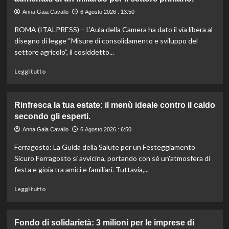
ritirata:
rischio
Anna Gaia Cavallo
6 Agosto 2026 : 13:50
listeriosi,
ROMA (ITALPRESS) – L’Aula della Camera ha dato il via libera al
scopri
quali
disegno di legge “Misure di consolidamento e sviluppo del
marche
settore agricolo”, il cosiddetto...
evitare
nei
Leggi
Leggi tutto
supermercati.
di
più
su
Rinfresca la tua estate: il menù ideale contro il caldo
Camera
secondo gli esperti.
approva
ddl
Anna Gaia Cavallo
6 Agosto 2026 : 6:50
ColtivaItalia:
Ferragosto: La Guida della Salute per un Festeggiamento
finanziamenti
aumentati
Sicuro Ferragosto si avvicina, portando con sé un'atmosfera di
di
festa e gioia tra amici e familiari. Tuttavia,...
un
miliardo
Leggi
Leggi tutto
per
di
il
più
settore
su
Fondo di solidarietà: 3 milioni per le imprese di
primario.
Rinfresca