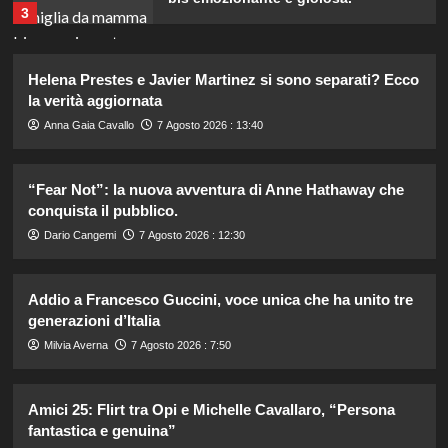
3
Lorenzo Riccardi nel cast del
Helena Prestes e Javier Martinez si sono separati? Ecco
Grande Fratello Vip? Claudia Dionigi
la verità aggiornata
svela la verità.
4
Anna Gaia Cavallo
7 Agosto 2026 : 13:40
“Fear Not”: la nuova avventura di Anne Hathaway che
Rihanna in lingerie: dopo 10 anni, è
tornata in studio per il nuovo album!
conquista il pubblico.
5
Dario Cangemi
7 Agosto 2026 : 12:30
Dove Cameron in Italia: vacanze da
Addio a Francesco Guccini, voce unica che ha unito tre
sogno con le amiche prima del
generazioni d’Italia
matrimonio con Damiano David.
1
Milvia Averna
7 Agosto 2026 : 7:50
Amici 25: Flirt tra Opi e Michelle Cavallaro, “Persona
Lorella Cuccarini compie 61 anni:
“Ho l’energia di una ventenne!”
fantastica e genuina”