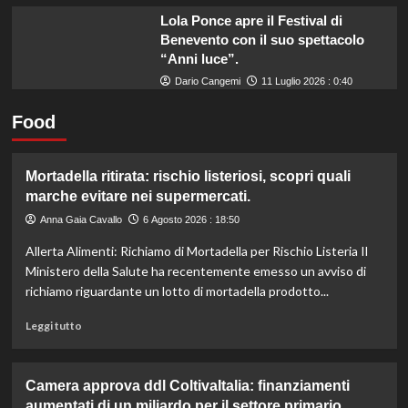
Lola Ponce apre il Festival di
Benevento con il suo spettacolo
“Anni luce”.
Dario Cangemi
11 Luglio 2026 : 0:40
Food
Mortadella ritirata: rischio listeriosi, scopri quali
marche evitare nei supermercati.
Anna Gaia Cavallo
6 Agosto 2026 : 18:50
Allerta Alimenti: Richiamo di Mortadella per Rischio Listeria Il
Ministero della Salute ha recentemente emesso un avviso di
richiamo riguardante un lotto di mortadella prodotto...
Leggi
Leggi tutto
di
più
su
Camera approva ddl ColtivaItalia: finanziamenti
Mortadella
aumentati di un miliardo per il settore primario.