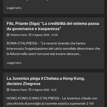
Montreal,
Shang
Leggi
Leggi tutto
battuto
di
in
più
tre
su
Fifa, Priante (Siga) “La credibilità del sistema passa
set
Storico
da governance e trasparenza”
en
plein
Roberto Parisi
6 Agosto 2026 : 14:25
di
ROMA (ITALPRESS) – “Le recenti vicende che hanno
Pellacani
agli
interessato l’organizzazione del calcio mondiale dimostrano che
Europei
la fiducia nello sport non può mai essere data per...
di
tuffi,
Leggi
Leggi tutto
il
di
quinto
più
oro
su
La Juventus piega il Chelsea a Hong Kong,
arriva
Fifa,
decisivo Zhegrova
nel
Priante
sincro
(Siga)
Roberto Parisi
6 Agosto 2026 : 8:20
con
“La
HONG KONG (CINA) (ITALPRESS) – La Juventus chiude con
Pizzini
credibilità
del
una vittoria di prestigio la tournèe asiatica superando 1-0 il