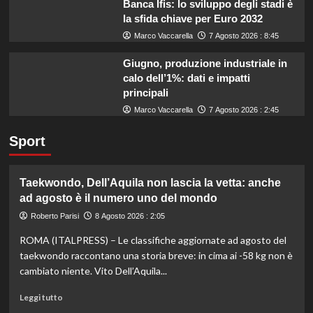
Banca Ifis: lo sviluppo degli stadi è
la sfida chiave per Euro 2032
Marco Vaccarella
7 Agosto 2026 : 8:45
Giugno, produzione industriale in
calo dell’1%: dati e impatti
principali
Marco Vaccarella
7 Agosto 2026 : 2:45
Sport
Taekwondo, Dell’Aquila non lascia la vetta: anche
ad agosto è il numero uno del mondo
Roberto Parisi
8 Agosto 2026 : 2:05
ROMA (ITALPRESS) – Le classifiche aggiornate ad agosto del
taekwondo raccontano una storia breve: in cima ai -58 kg non è
cambiato niente. Vito Dell’Aquila...
Leggi
Leggi tutto
di