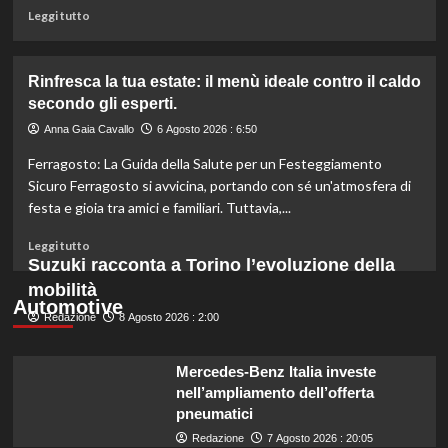
nei
Leggi
Leggi tutto
supermercati.
di
più
su
Rinfresca la tua estate: il menù ideale contro il caldo
Camera
secondo gli esperti.
approva
ddl
Anna Gaia Cavallo
6 Agosto 2026 : 6:50
ColtivaItalia:
Ferragosto: La Guida della Salute per un Festeggiamento
finanziamenti
aumentati
Sicuro Ferragosto si avvicina, portando con sé un'atmosfera di
di
festa e gioia tra amici e familiari. Tuttavia,...
un
miliardo
Leggi
Leggi tutto
per
di
Suzuki racconta a Torino l’evoluzione della
il
più
mobilità
settore
su
Automotive
primario.
Redazione
Rinfresca
8 Agosto 2026 : 2:00
la
tua
Mercedes-Benz Italia investe
estate:
nell’ampliamento dell’offerta
il
pneumatici
menù
ideale
Redazione
7 Agosto 2026 : 20:05