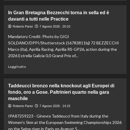
più
su
In Gran Bretagna Bezzecchi torna in sella ed è
Taekwondo,
davanti a tutti nelle Practice
Dell’Aquila
non
Roberto Parisi
7 Agosto 2026 : 20:10
lascia
Mandatory Credit: Photo by GIGI
la
vetta:
SOLDANO/DPPI/Shutterstock (16783811bj) 72 BEZZECCHI
anche
Marco (ita), Aprilia Racing, Aprilia RS-GP26, action during the
ad
2026 Estrella Galicia 0,0 Grand Prix of...
agosto
è
Leggi
Leggi tutto
il
di
numero
più
uno
su
Taddeucci bronzo nella knockout agli Europei di
del
In
fondo, oro a Gose. Paltrinieri quarto nella gara
mondo
Gran
maschile
Bretagna
Bezzecchi
Roberto Parisi
7 Agosto 2026 : 14:15
torna
in
IPA87259223 - Ginevra Taddeucci from Italy during the
sella
Women's 5km at the European Swimming Championships 2026
ed
on the Seine river in Paris on August 5,...