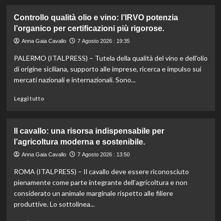
più
su
Controllo qualità olio e vino: l’IRVO potenzia
Marco
l’organico per certificazioni più rigorose.
Bianchi:
“Ricette
Anna Gaia Cavallo
7 Agosto 2026 : 19:35
incompiute,
PALERMO (ITALPRESS) – Tutela della qualità del vino e dell’olio
come
le
di origine siciliana, supporto alle imprese, ricerca e impulso sui
vite
mercati nazionali e internazionali. Sono...
colpite
dai
Leggi
Leggi tutto
tagli
di
agli
più
aiuti
su
Il cavallo: una risorsa indispensabile per
umanitari”.
Controllo
l’agricoltura moderna e sostenibile.
qualità
olio
Anna Gaia Cavallo
7 Agosto 2026 : 13:50
e
ROMA (ITALPRESS) – Il cavallo deve essere riconosciuto
vino:
l’IRVO
pienamente come parte integrante dell’agricoltura e non
potenzia
considerato un animale marginale rispetto alle filiere
l’organico
produttive. Lo sottolinea...
per
certificazioni