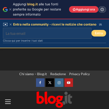
Aggiungi
blog.it
alle tue fonti
preferite su Google per restare
Aggiungi ora
sempre informato
✉️
Entra nella community - ricevi le notizie che contano
IA
Entra
Clicca qui per inserire i tuoi dati
Vai
Chi siamo – Blog.it
Redazione
Privacy Policy
Elisabetta Gregoraci incontra la
sorella in Costa Smeralda: momenti
al
da ricordare insieme.
contenuto
Facebook
Twitter
Instagram
YouTube
3
Madrid annuncia controlli alle frontiere
Il midi dress azzurro di Harriet
Phillips: l’eleganza estiva che non
per i viaggiatori provenienti dall’Italia