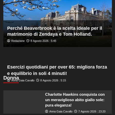
agli
Europei
di
tuffi,
il
Perché Beaverbrook è la scelta ideale per il
quinto
matrimonio di Zendaya e Tom Holland.
oro
arriva
Redazione
8 Agosto 2026 : 5:45
nel
sincro
con
Pizzini
Esercizi quotidiani per over 65: migliora forza
e equilibrio in soli 4 minuti!
Donna
Anna Gaia Cavallo
8 Agosto 2026 : 5:15
Charlotte Hawkins conquista con
un meraviglioso abito giallo sole:
pura eleganza!
Anna Gaia Cavallo
7 Agosto 2026 : 23:20