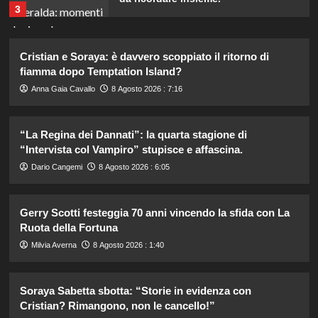
3
Il midi dress azzurro di Harriet
Cristian e Soraya: è davvero scoppiato il ritorno di
Phillips: l’eleganza estiva che non
fiamma dopo Temptation Island?
dimenticherò mai.
4
Anna Gaia Cavallo
8 Agosto 2026 : 7:16
“La Regina dei Dannati”: la quarta stagione di
Danilo D’Angelo: “Dopo Francesca,
faccio fatica a ritrovare me stesso”
“Intervista col Vampiro” stupisce e affascina.
5
Dario Cangemi
8 Agosto 2026 : 6:05
Carolina Marconi in vacanza:
Gerry Scotti festeggia 70 anni vincendo la sfida con La
“Pressione alta, nausea e mal di
Ruota della Fortuna
testa, ho temuto il peggio.”
1
Milvia Averna
8 Agosto 2026 : 1:40
Debora Bragetti in vacanza da sola:
Soraya Sabetta sbotta: “Storie in evidenza con
finita la relazione con Alessio Pilli
Cristian? Rimangono, non le cancello!”
Stella?