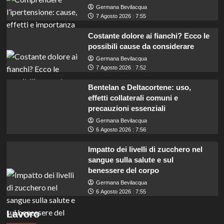
Germana Bevilacqua
7 Agosto 2026 : 7:55
Costante dolore ai fianchi? Ecco le
possibili cause da considerare
Germana Bevilacqua
7 Agosto 2026 : 7:52
Bentelan e Deltacortene: uso,
effetti collaterali comuni e
precauzioni essenziali
Germana Bevilacqua
6 Agosto 2026 : 7:56
Impatto dei livelli di zucchero nel
sangue sulla salute e sul
benessere del corpo
Germana Bevilacqua
Marche: opportunità di lavoro per coadiutori
6 Agosto 2026 : 7:55
amministrativi con licenza media disponibile
Lavoro
subito!