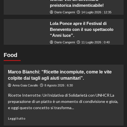
preistorica indimenticabile!
Dario Cangemi
14 Luglio 2026 : 12:35
Lola Ponce apre il Festival di
Benevento con il suo spettacolo
“Anni luce”.
Dario Cangemi
11 Luglio 2026 : 0:40
Food
Marco Bianchi: “Ricette incompiute, come le vite
colpite dai tagli agli aiuti umanitari”.
Anna Gaia Cavallo
8 Agosto 2026 : 6:30
Ricette Interrotte: Un’Iniziativa di Solidarietà con UNHCR La
preparazione di un piatto è un momento di condivisione e gioia,
e oggi questo concetto si trasforma...
Leggi
Leggi tutto
di