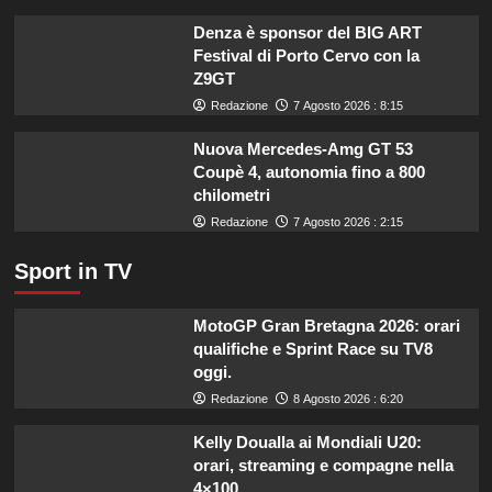
contro
il
Denza è sponsor del BIG ART
caldo
Festival di Porto Cervo con la
secondo
Z9GT
gli
Redazione
7 Agosto 2026 : 8:15
esperti.
Nuova Mercedes-Amg GT 53
Coupè 4, autonomia fino a 800
chilometri
Redazione
7 Agosto 2026 : 2:15
Sport in TV
MotoGP Gran Bretagna 2026: orari
qualifiche e Sprint Race su TV8
oggi.
Redazione
8 Agosto 2026 : 6:20
Kelly Doualla ai Mondiali U20:
orari, streaming e compagne nella
4×100.