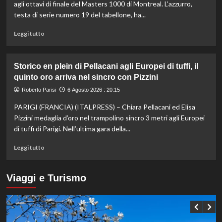
Mancini:
agli ottavi di finale del Masters 1000 di Montreal. L’azzurro,
Bollini
testa di serie numero 19 del tabellone, ha...
vice,
Oriali
Leggi
Leggi tutto
torna
di
team
più
manager,
su
Storico en plein di Pellacani agli Europei di tuffi, il
Bonucci
Darderi
quinto oro arriva nel sincro con Pizzini
tra
agli
i
ottavi
Roberto Parisi
6 Agosto 2026 : 20:15
collaboratori
del
PARIGI (FRANCIA) (ITALPRESS) – Chiara Pellacani ed Elisa
Masters
1000
Pizzini medaglia d’oro nel trampolino sincro 3 metri agli Europei
di
di tuffi di Parigi. Nell’ultima gara della...
Montreal,
Shang
Leggi
Leggi tutto
battuto
di
in
più
tre
su
Viaggi e Turismo
set
Storico
en
plein
di
Pellacani