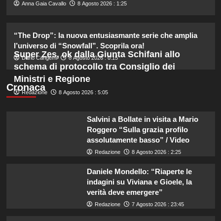
2
Anna Gaia Cavallo
8 Agosto 2026 : 1:25
Elisabetta Gregoraci incontra la
“The Drop”: la nuova entusiasmante serie che amplia
sorella in Costa Smeralda: momenti
l’universo di “Snowfall”. Scoprila ora!
da ricordare insieme.
Super Zes, ok dalla Giunta Schifani allo
3
Dario Cangemi
8 Agosto 2026 : 0:15
schema di protocollo tra Consiglio dei
Ministri e Regione
Il midi dress azzurro di Harriet
Cronaca
Redazione
8 Agosto 2026 : 5:05
Phillips: l’eleganza estiva che non
dimenticherò mai.
4
Salvini a Bollate in visita a Mario
Roggero “Sulla grazia profilo
assolutamente basso” / Video
Danilo D’Angelo: “Dopo Francesca,
faccio fatica a ritrovare me stesso”
Redazione
8 Agosto 2026 : 2:25
5
Daniele Mondello: “Riaperte le
indagini su Viviana e Gioele, la
verità deve emergere”
Redazione
7 Agosto 2026 : 23:45