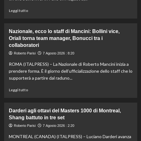
è
davanti
Leggi
Leggi tutto
a
di
tutti
più
nelle
su
Nazionale, ecco lo staff di Mancini: Bollini vice,
Practice
Taddeucci
Oriali torna team manager, Bonucci tra i
bronzo
collaboratori
nella
knockout
Roberto Parisi
7 Agosto 2026 : 8:20
agli
Europei
ROMA (ITALPRESS) – La Nazionale di Roberto Mancini inizia a
di
prendere forma. È il giorno dell’ufficializzazione dello staff che lo
fondo,
supporterà a partire dal raduno...
oro
a
Leggi
Leggi tutto
Gose.
di
Paltrinieri
più
quarto
su
Darderi agli ottavi del Masters 1000 di Montreal,
nella
Nazionale,
Shang battuto in tre set
gara
ecco
maschile
lo
Roberto Parisi
7 Agosto 2026 : 2:20
staff
MONTREAL (CANADA) (ITALPRESS) – Luciano Darderi avanza
di