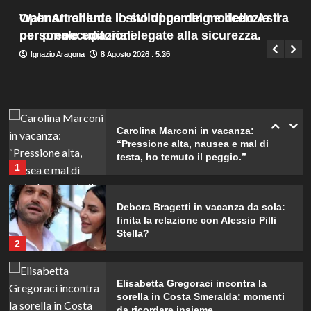
dimenticherò mai.
Menu
4
Walmart chiude il sito di gaming e licenzia il
OpenAI rallenta lo sviluppo del modello Astra
Giuseppe Recca
8 Agosto 2026 : 1:50
principale
personale editoriale.
per preoccupazioni legate alla sicurezza.
Ignazio Aragona
Ignazio Aragona
8 Agosto 2026 : 5:30
8 Agosto 2026 : 5:25
Danilo D’Angelo: “Dopo Francesca,
faccio fatica a ritrovare me stesso”
5
Carolina Marconi in vacanza:
“Pressione alta, nausea e mal di
testa, ho temuto il peggio.”
1
Debora Bragetti in vacanza da sola:
finita la relazione con Alessio Pilli
Stella?
2
Elisabetta Gregoraci incontra la
sorella in Costa Smeralda: momenti
da ricordare insieme.