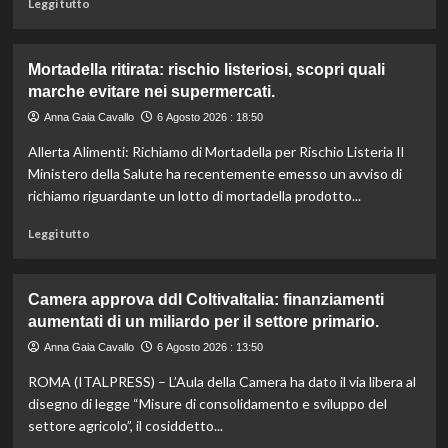
Leggi
Leggi tutto
più
di
rigorose.
più
su
Mortadella ritirata: rischio listeriosi, scopri quali
Il
marche evitare nei supermercati.
cavallo:
una
Anna Gaia Cavallo
6 Agosto 2026 : 18:50
risorsa
Allerta Alimenti: Richiamo di Mortadella per Rischio Listeria Il
indispensabile
per
Ministero della Salute ha recentemente emesso un avviso di
l’agricoltura
richiamo riguardante un lotto di mortadella prodotto...
moderna
e
Leggi
Leggi tutto
sostenibile.
di
più
su
Camera approva ddl ColtivaItalia: finanziamenti
Mortadella
aumentati di un miliardo per il settore primario.
ritirata:
rischio
Anna Gaia Cavallo
6 Agosto 2026 : 13:50
listeriosi,
ROMA (ITALPRESS) – L’Aula della Camera ha dato il via libera al
scopri
quali
disegno di legge “Misure di consolidamento e sviluppo del
marche
settore agricolo”, il cosiddetto...
evitare