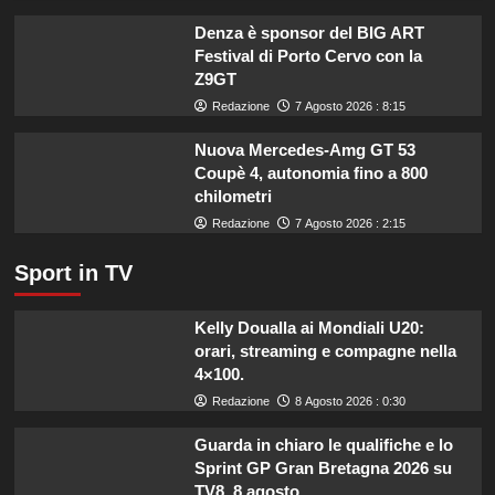
imprese
di
Denza è sponsor del BIG ART
pesca
Festival di Porto Cervo con la
e
Z9GT
acquacoltura
Redazione
7 Agosto 2026 : 8:15
colpite
da
Nuova Mercedes-Amg GT 53
calamità.
Coupè 4, autonomia fino a 800
chilometri
Redazione
7 Agosto 2026 : 2:15
Sport in TV
Kelly Doualla ai Mondiali U20:
orari, streaming e compagne nella
4×100.
Redazione
8 Agosto 2026 : 0:30
Guarda in chiaro le qualifiche e lo
Sprint GP Gran Bretagna 2026 su
TV8, 8 agosto.