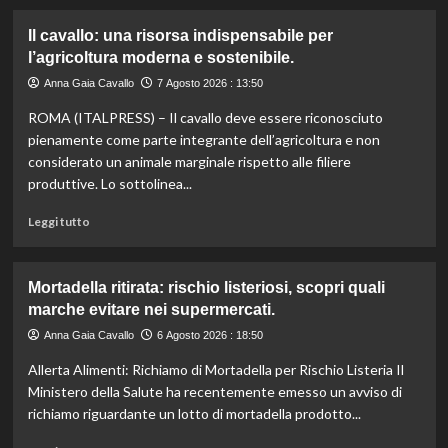
più
su
Il cavallo: una risorsa indispensabile per
Controllo
l’agricoltura moderna e sostenibile.
qualità
olio
Anna Gaia Cavallo
7 Agosto 2026 : 13:50
e
ROMA (ITALPRESS) – Il cavallo deve essere riconosciuto
vino:
l’IRVO
pienamente come parte integrante dell’agricoltura e non
potenzia
considerato un animale marginale rispetto alle filiere
l’organico
produttive. Lo sottolinea...
per
certificazioni
Leggi
Leggi tutto
più
di
rigorose.
più
su
Mortadella ritirata: rischio listeriosi, scopri quali
Il
marche evitare nei supermercati.
cavallo:
una
Anna Gaia Cavallo
6 Agosto 2026 : 18:50
risorsa
Allerta Alimenti: Richiamo di Mortadella per Rischio Listeria Il
indispensabile
per
Ministero della Salute ha recentemente emesso un avviso di
l’agricoltura
richiamo riguardante un lotto di mortadella prodotto...
moderna
e