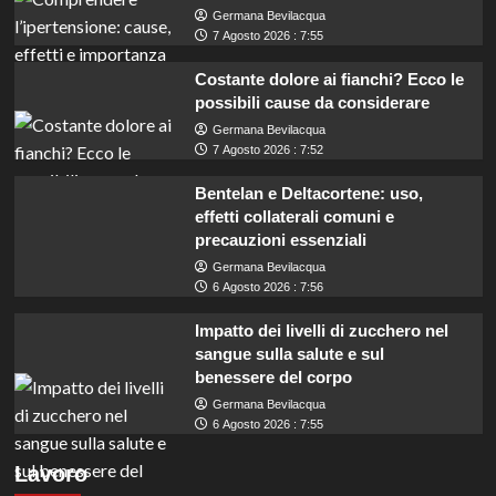
Germana Bevilacqua
7 Agosto 2026 : 7:55
Costante dolore ai fianchi? Ecco le
possibili cause da considerare
Germana Bevilacqua
7 Agosto 2026 : 7:52
Bentelan e Deltacortene: uso,
effetti collaterali comuni e
precauzioni essenziali
Germana Bevilacqua
6 Agosto 2026 : 7:56
Impatto dei livelli di zucchero nel
sangue sulla salute e sul
benessere del corpo
Germana Bevilacqua
6 Agosto 2026 : 7:55
Mobilità: Opportunità per 64 Assistenti e 123
Lavoro
Funzionari, scopri come candidarti!