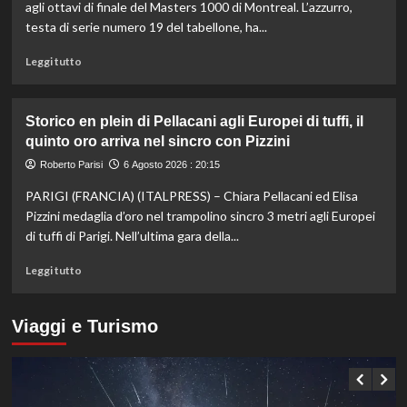
Mancini:
agli ottavi di finale del Masters 1000 di Montreal. L’azzurro,
Bollini
testa di serie numero 19 del tabellone, ha...
vice,
Oriali
Leggi
Leggi tutto
torna
di
team
più
manager,
su
Storico en plein di Pellacani agli Europei di tuffi, il
Bonucci
Darderi
quinto oro arriva nel sincro con Pizzini
tra
agli
i
ottavi
Roberto Parisi
6 Agosto 2026 : 20:15
collaboratori
del
PARIGI (FRANCIA) (ITALPRESS) – Chiara Pellacani ed Elisa
Masters
1000
Pizzini medaglia d’oro nel trampolino sincro 3 metri agli Europei
di
di tuffi di Parigi. Nell’ultima gara della...
Montreal,
Shang
Leggi
Leggi tutto
battuto
di
in
più
tre
su
Viaggi e Turismo
set
Storico
en
plein
di
Pellacani