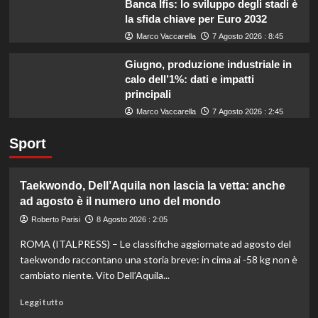
Banca Ifis: lo sviluppo degli stadi è
la sfida chiave per Euro 2032
Marco Vaccarella
7 Agosto 2026 : 8:45
Giugno, produzione industriale in
calo dell’1%: dati e impatti
principali
Marco Vaccarella
7 Agosto 2026 : 2:45
Sport
Taekwondo, Dell’Aquila non lascia la vetta: anche
ad agosto è il numero uno del mondo
Roberto Parisi
8 Agosto 2026 : 2:05
ROMA (ITALPRESS) – Le classifiche aggiornate ad agosto del
taekwondo raccontano una storia breve: in cima ai -58 kg non è
cambiato niente. Vito Dell’Aquila...
Leggi
Leggi tutto
di