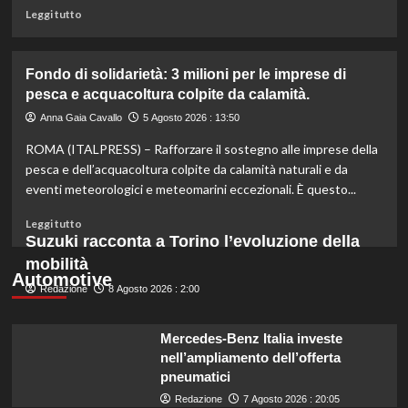
miliardo
Leggi
Leggi tutto
per
di
il
più
settore
su
Fondo di solidarietà: 3 milioni per le imprese di
primario.
Rinfresca
pesca e acquacoltura colpite da calamità.
la
tua
Anna Gaia Cavallo
5 Agosto 2026 : 13:50
estate:
ROMA (ITALPRESS) – Rafforzare il sostegno alle imprese della
il
menù
pesca e dell’acquacoltura colpite da calamità naturali e da
ideale
eventi meteorologici e meteomarini eccezionali. È questo...
contro
il
Leggi
Leggi tutto
caldo
di
Suzuki racconta a Torino l’evoluzione della
secondo
più
mobilità
gli
su
Automotive
esperti.
Redazione
Fondo
8 Agosto 2026 : 2:00
di
solidarietà:
Mercedes-Benz Italia investe
3
nell’ampliamento dell’offerta
milioni
pneumatici
per
le
Redazione
7 Agosto 2026 : 20:05