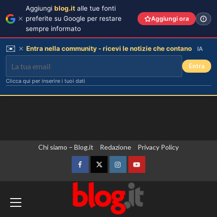
Aggiungi
blog.it
alle tue fonti
preferite su Google per restare
Aggiungi ora
sempre informato
✉️
Entra nella community - ricevi le notizie che contano
IA
Entra
Clicca qui per inserire i tuoi dati
Il midi dress azzurro di Harriet
Phillips: l’eleganza estiva che non
dimenticherò mai.
3
Vai
Chi siamo – Blog.it
Redazione
Privacy Policy
Danilo D’Angelo: “Dopo Francesca,
al
faccio fatica a ritrovare me stesso”
contenuto
Facebook
Twitter
Instagram
YouTube
4
L’Ambasciata d’Italia a Praga apre le
porte per celebrare gli ottant’anni della
Elisabetta Gregoraci e la sorella
Marzia: vacanza da sogno in
Vespa