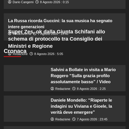
3
Dario Cangemi
8 Agosto 2026 : 0:15
La Russa ricorda Guccini: la sua musica ha segnato
Danilo D’Angelo: “Dopo Francesca,
faccio fatica a ritrovare me stesso”
intere generazioni
Super Zes, ok dalla Giunta Schifani allo
4
Milvia Averna
7 Agosto 2026 : 19:40
schema di protocollo tra Consiglio dei
Ministri e Regione
Elisabetta Gregoraci e la sorella
Cronaca
Redazione
8 Agosto 2026 : 5:05
Marzia: vacanza da sogno in
Sardegna!
5
Salvini a Bollate in visita a Mario
Roggero “Sulla grazia profilo
assolutamente basso” / Video
Redazione
8 Agosto 2026 : 2:25
Daniele Mondello: “Riaperte le
indagini su Viviana e Gioele, la
verità deve emergere”
Redazione
7 Agosto 2026 : 23:45