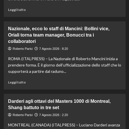
è
davanti
Leggi
Leggi tutto
a
di
tutti
più
nelle
su
Nazionale, ecco lo staff di Mancini: Bollini vice,
Practice
Taddeucci
Oriali torna team manager, Bonucci tra i
bronzo
collaboratori
nella
knockout
Roberto Parisi
7 Agosto 2026 : 8:20
agli
Europei
ROMA (ITALPRESS) – La Nazionale di Roberto Mancini inizia a
di
prendere forma. È il giorno dell’ufficializzazione dello staff che lo
fondo,
supporterà a partire dal raduno...
oro
a
Leggi
Leggi tutto
Gose.
di
Paltrinieri
più
quarto
su
Darderi agli ottavi del Masters 1000 di Montreal,
nella
Nazionale,
Shang battuto in tre set
gara
ecco
maschile
lo
Roberto Parisi
7 Agosto 2026 : 2:20
staff
MONTREAL (CANADA) (ITALPRESS) – Luciano Darderi avanza
di