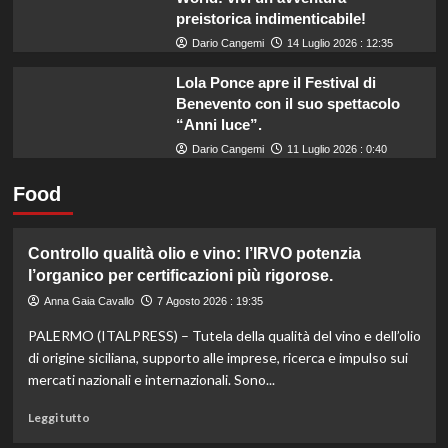
preistorica indimenticabile!
Dario Cangemi
14 Luglio 2026 : 12:35
Lola Ponce apre il Festival di
Benevento con il suo spettacolo
“Anni luce”.
Dario Cangemi
11 Luglio 2026 : 0:40
Food
Controllo qualità olio e vino: l’IRVO potenzia
l’organico per certificazioni più rigorose.
Anna Gaia Cavallo
7 Agosto 2026 : 19:35
PALERMO (ITALPRESS) – Tutela della qualità del vino e dell’olio
di origine siciliana, supporto alle imprese, ricerca e impulso sui
mercati nazionali e internazionali. Sono...
Leggi
Leggi tutto
di