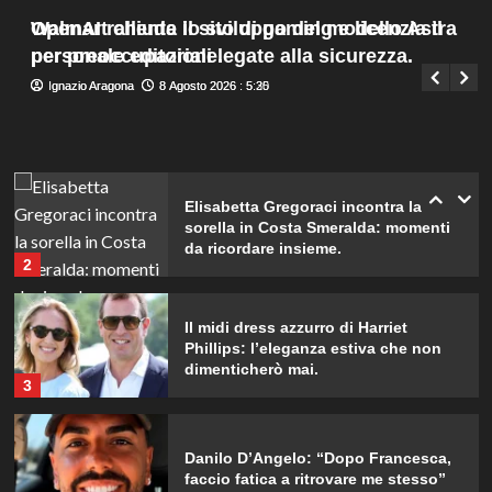
Sardegna!
Menu
5
Walmart chiude il sito di gaming e licenzia il
OpenAI rallenta lo sviluppo del modello Astra
Giuseppe Recca
7 Agosto 2026 : 19:55
principale
personale editoriale.
per preoccupazioni legate alla sicurezza.
Debora Bragetti in vacanza da sola:
Ignazio Aragona
Ignazio Aragona
8 Agosto 2026 : 5:30
8 Agosto 2026 : 5:25
finita la relazione con Alessio Pilli
Stella?
1
Elisabetta Gregoraci incontra la
sorella in Costa Smeralda: momenti
da ricordare insieme.
2
Il midi dress azzurro di Harriet
Phillips: l’eleganza estiva che non
dimenticherò mai.
3
Danilo D’Angelo: “Dopo Francesca,
faccio fatica a ritrovare me stesso”