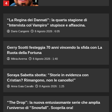
4
Elisabetta Gregoraci e la sorella
“La Regina dei Dannati”: la quarta stagione di
Marzia: vacanza da sogno in
“Intervista col Vampiro” stupisce e affascina.
Sardegna!
5
Dario Cangemi
8 Agosto 2026 : 6:05
Debora Bragetti in vacanza da sola:
Gerry Scotti festeggia 70 anni vincendo la sfida con La
finita la relazione con Alessio Pilli
Ruota della Fortuna
Stella?
1
Milvia Averna
8 Agosto 2026 : 1:40
Elisabetta Gregoraci incontra la
Soraya Sabetta sbotta: “Storie in evidenza con
sorella in Costa Smeralda: momenti
Cristian? Rimangono, non le cancello!”
da ricordare insieme.
2
Anna Gaia Cavallo
8 Agosto 2026 : 1:25
Il midi dress azzurro di Harriet
“The Drop”: la nuova entusiasmante serie che amplia
Phillips: l’eleganza estiva che non
l’universo di “Snowfall”. Scoprila ora!
dimenticherò mai.