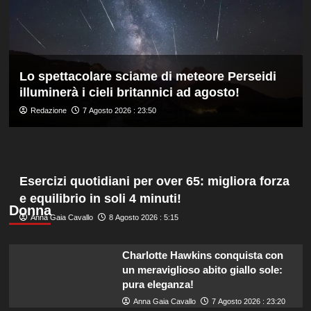
agli
Europei
di
tuffi,
il
Lo spettacolare sciame di meteore Perseidi
quinto
illuminerà i cieli britannici ad agosto!
oro
arriva
Redazione
7 Agosto 2026 : 23:50
nel
sincro
con
Pizzini
Esercizi quotidiani per over 65: migliora forza
e equilibrio in soli 4 minuti!
Donna
Anna Gaia Cavallo
8 Agosto 2026 : 5:15
Charlotte Hawkins conquista con
un meraviglioso abito giallo sole:
pura eleganza!
Anna Gaia Cavallo
7 Agosto 2026 : 23:20