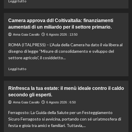
Leggi
Leggi tutto
sostenibile.
di
più
su
Camera approva ddl ColtivaItalia: finanziamenti
Mortadella
aumentati di un miliardo per il settore primario.
ritirata:
rischio
Anna Gaia Cavallo
6 Agosto 2026 : 13:50
listeriosi,
ROMA (ITALPRESS) – L’Aula della Camera ha dato il via libera al
scopri
quali
disegno di legge “Misure di consolidamento e sviluppo del
marche
settore agricolo”, il cosiddetto...
evitare
nei
Leggi
Leggi tutto
supermercati.
di
più
su
Rinfresca la tua estate: il menù ideale contro il caldo
Camera
secondo gli esperti.
approva
ddl
Anna Gaia Cavallo
6 Agosto 2026 : 6:50
ColtivaItalia:
Ferragosto: La Guida della Salute per un Festeggiamento
finanziamenti
aumentati
Sicuro Ferragosto si avvicina, portando con sé un'atmosfera di
di
festa e gioia tra amici e familiari. Tuttavia,...
un