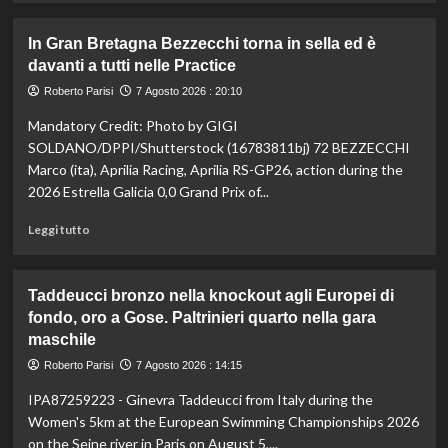
più
su
In Gran Bretagna Bezzecchi torna in sella ed è
Taekwondo,
davanti a tutti nelle Practice
Dell’Aquila
non
Roberto Parisi
7 Agosto 2026 : 20:10
lascia
Mandatory Credit: Photo by GIGI
la
vetta:
SOLDANO/DPPI/Shutterstock (16783811bj) 72 BEZZECCHI
anche
Marco (ita), Aprilia Racing, Aprilia RS-GP26, action during the
ad
2026 Estrella Galicia 0,0 Grand Prix of...
agosto
è
Leggi
Leggi tutto
il
di
numero
più
uno
su
Taddeucci bronzo nella knockout agli Europei di
del
In
fondo, oro a Gose. Paltrinieri quarto nella gara
mondo
Gran
maschile
Bretagna
Bezzecchi
Roberto Parisi
7 Agosto 2026 : 14:15
torna
in
IPA87259223 - Ginevra Taddeucci from Italy during the
sella
Women's 5km at the European Swimming Championships 2026
ed
on the Seine river in Paris on August 5,...