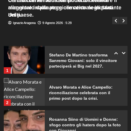
Un data center Amazon potrebbe essere
Centro dati Amazon minaccia di diventare il
scatti incredibili.
Menu
4
alimentato dalla peggiore centrale inquinante
maggiore inquinatore climatico negli Stati
Giuseppe Recca
9 Agosto 2026 : 1:40
principale
del paese.
Uniti.
Piano di Harry e Meghan per
Ignazio Aragona
Ignazio Aragona
9 Agosto 2026 : 5:25
9 Agosto 2026 : 5:20
invertire il Megxit: sarà approvato da
re Carlo?
5
Stefano De Martino trasforma
Sanremo Giovani: solo il vincitore
parteciperà ai Big nel 2027.
1
Alvaro Morata e Alice Campello:
riconciliazione celebrata con il
primo post dopo la crisi.
2
Rosanna Siino di Uomini e Donne:
sfogo contro gli haters dopo la foto
con Giovanni.