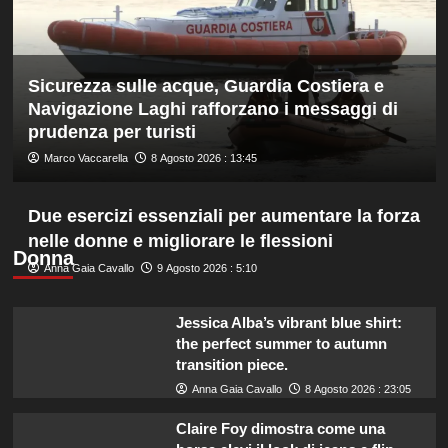
ed
è
davanti
a
Sicurezza sulle acque, Guardia Costiera e
tutti
nelle
Navigazione Laghi rafforzano i messaggi di
Practice
prudenza per turisti
Marco Vaccarella
8 Agosto 2026 : 13:45
Due esercizi essenziali per aumentare la forza
nelle donne e migliorare le flessioni
Donna
Anna Gaia Cavallo
9 Agosto 2026 : 5:10
Jessica Alba’s vibrant blue shirt:
the perfect summer to autumn
transition piece.
Anna Gaia Cavallo
8 Agosto 2026 : 23:05
Claire Foy dimostra come una