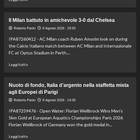
di
più
su
Il Milan battuto in amichevole 3-0 dal Chelsea
Darderi
avanza
Roberto Parisi
8 Agosto 2026 : 19:55
ai
IPA87260412 - AC Milan coach Ruben Amorim look on during
quarti
the Calcio Italiano match between AC Milan and Internazionale
a
Montreal,
FC at Optus Stadium in Perth....
Borges
Leggi
battuto
Leggi tutto
di
in
più
rimonta
su
Nuoto di fondo, Italia d’argento nella staffetta mista
Il
agli Europei di Parigi
Milan
battuto
Roberto Parisi
8 Agosto 2026 : 14:05
in
IPA87259476 - Open Water: Florian Wellbrock Wins Men's
amichevole
3-
5km Gold at European Aquatics Championships Paris 2026
0
Florian Wellbrock of Germany won the gold medal in...
dal
Chelsea
Leggi
Leggi tutto