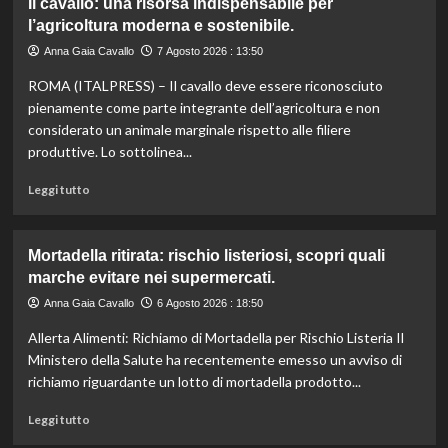
Il cavallo: una risorsa indispensabile per
umanitari”.
Controllo
l’agricoltura moderna e sostenibile.
qualità
olio
Anna Gaia Cavallo
7 Agosto 2026 : 13:50
e
ROMA (ITALPRESS) – Il cavallo deve essere riconosciuto
vino:
l’IRVO
pienamente come parte integrante dell’agricoltura e non
potenzia
considerato un animale marginale rispetto alle filiere
l’organico
produttive. Lo sottolinea...
per
certificazioni
Leggi
Leggi tutto
più
di
rigorose.
più
su
Mortadella ritirata: rischio listeriosi, scopri quali
Il
marche evitare nei supermercati.
cavallo:
una
Anna Gaia Cavallo
6 Agosto 2026 : 18:50
risorsa
Allerta Alimenti: Richiamo di Mortadella per Rischio Listeria Il
indispensabile
per
Ministero della Salute ha recentemente emesso un avviso di
l’agricoltura
richiamo riguardante un lotto di mortadella prodotto...
moderna
e
Leggi
Leggi tutto
sostenibile.
di