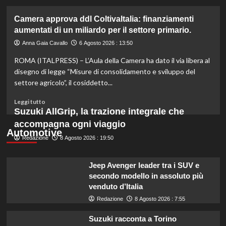
più
su
Camera approva ddl ColtivaItalia: finanziamenti
Mortadella
aumentati di un miliardo per il settore primario.
ritirata:
rischio
Anna Gaia Cavallo
6 Agosto 2026 : 13:50
listeriosi,
ROMA (ITALPRESS) – L’Aula della Camera ha dato il via libera al
scopri
quali
disegno di legge “Misure di consolidamento e sviluppo del
marche
settore agricolo”, il cosiddetto...
evitare
nei
Leggi
Leggi tutto
supermercati.
di
Suzuki AllGrip, la trazione integrale che
più
accompagna ogni viaggio
su
Automotive
Redazione
Camera
8 Agosto 2026 : 19:50
approva
ddl
Jeep Avenger leader tra i SUV e
ColtivaItalia:
secondo modello in assoluto più
finanziamenti
venduto d’Italia
aumentati
di
Redazione
8 Agosto 2026 : 7:55
un
miliardo
Suzuki racconta a Torino
per