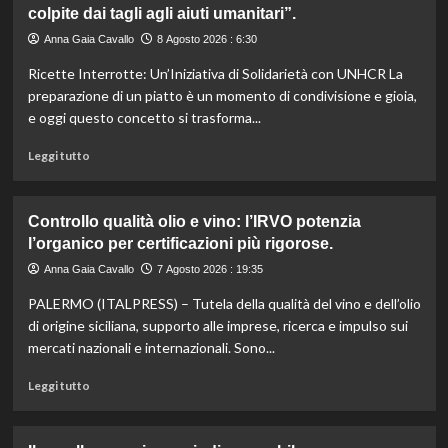
colpite dai tagli agli aiuti umanitari”.
Romagna
investe
Anna Gaia Cavallo
8 Agosto 2026 : 6:30
6
Ricette Interrotte: Un’Iniziativa di Solidarietà con UNHCR La
milioni
per
preparazione di un piatto è un momento di condivisione e gioia,
valorizzare
e oggi questo concetto si trasforma...
le
sue
Leggi
Leggi tutto
eccellenze
di
agroalimentari
più
certificate.
su
Controllo qualità olio e vino: l’IRVO potenzia
Marco
l’organico per certificazioni più rigorose.
Bianchi:
“Ricette
Anna Gaia Cavallo
7 Agosto 2026 : 19:35
incompiute,
PALERMO (ITALPRESS) – Tutela della qualità del vino e dell’olio
come
le
di origine siciliana, supporto alle imprese, ricerca e impulso sui
vite
mercati nazionali e internazionali. Sono...
colpite
dai
Leggi
Leggi tutto
tagli
di
agli
più
aiuti
su