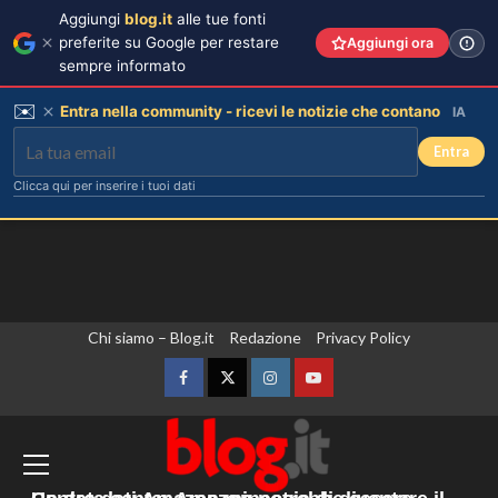
Aggiungi
blog.it
alle tue fonti
preferite su Google per restare
Aggiungi ora
sempre informato
✉️
Entra nella community - ricevi le notizie che contano
IA
Entra
Clicca qui per inserire i tuoi dati
Vai
Chi siamo – Blog.it
Redazione
Privacy Policy
Rosanna Siino di Uomini e Donne:
sfogo contro gli haters dopo la foto
al
con Giovanni.
contenuto
Facebook
Twitter
Instagram
YouTube
3
Zelensky “Abbiamo accordi con gli Usa
per una fornitura mensile di missili.
Irina Shayk svela la sua estate tra
natura e animali: bikini mozzafiato e
Sono sufficienti? No”