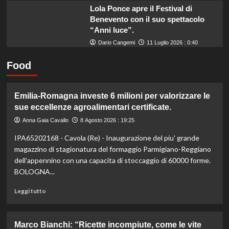
Lola Ponce apre il Festival di
Benevento con il suo spettacolo
“Anni luce”.
Dario Cangemi
11 Luglio 2026 : 0:40
Food
Emilia-Romagna investe 6 milioni per valorizzare le
sue eccellenze agroalimentari certificate.
Anna Gaia Cavallo
8 Agosto 2026 : 19:25
IPA65202168 - Cavola (Re) - Inaugurazione del piu' grande
magazzino di stagionatura del formaggio Parmigiano-Reggiano
dell'appennino con una capacita di stoccaggio di 60000 forme.
BOLOGNA...
Leggi
Leggi tutto
di
più
su
Marco Bianchi: “Ricette incompiute, come le vite
Emilia-