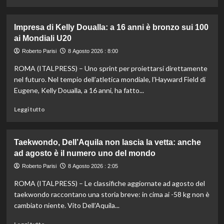
di
più
su
Impresa di Kelly Doualla: a 16 anni è bronzo sui 100
Nuoto
ai Mondiali U20
di
fondo,
Roberto Parisi
8 Agosto 2026 : 8:00
Italia
ROMA (ITALPRESS) – Uno sprint per proiettarsi direttamente
d’argento
nella
nel futuro. Nel tempio dell’atletica mondiale, l’Hayward Field di
staffetta
Eugene, Kelly Doualla, a 16 anni, ha fatto...
mista
agli
Leggi
Leggi tutto
Europei
di
di
più
Parigi
su
Taekwondo, Dell’Aquila non lascia la vetta: anche
Impresa
ad agosto è il numero uno del mondo
di
Kelly
Roberto Parisi
8 Agosto 2026 : 2:05
Doualla:
ROMA (ITALPRESS) – Le classifiche aggiornate ad agosto del
a
16
taekwondo raccontano una storia breve: in cima ai -58 kg non è
anni
cambiato niente. Vito Dell’Aquila...
è
bronzo
Leggi