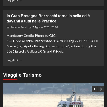
Leggi tutto
sui
di
100
più
ai
su
In Gran Bretagna Bezzecchi torna in sella ed è
Mondiali
Taekwondo,
davanti a tutti nelle Practice
U20
Dell’Aquila
non
Roberto Parisi
7 Agosto 2026 : 20:10
lascia
Mandatory Credit: Photo by GIGI
la
vetta:
SOLDANO/DPPI/Shutterstock (16783811bj) 72 BEZZECCHI
anche
Marco (ita), Aprilia Racing, Aprilia RS-GP26, action during the
ad
2026 Estrella Galicia 0,0 Grand Prix of...
agosto
è
Leggi
Leggi tutto
il
di
numero
più
uno
su
Viaggi e Turismo
del
In
mondo
Gran
Bretagna
Bezzecchi
torna
in
sella