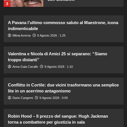
3
Irina Shayk svela la sua estate tra
A Pavana l’ultimo commosso saluto al Maestrone, icona
natura e animali: bikini mozzafiato e
indimenticabile
scatti incredibili.
4
Milvia Averna
9 Agosto 2026 : 1:25
Piano di Harry e Meghan per
Valentina e Nicola di Amici 25 si separano: “Siamo
invertire il Megxit: sarà approvato da
troppo distanti”
re Carlo?
5
Anna Gaia Cavallo
9 Agosto 2026 : 1:10
Stefano De Martino trasforma
Conflitto in Cortile: due vicini trasformano una semplice
Sanremo Giovani: solo il vincitore
lite in un acerrimo antagonismo
parteciperà ai Big nel 2027.
1
Dario Cangemi
9 Agosto 2026 : 0:00
Alvaro Morata e Alice Campello:
Robin Hood – Il prezzo del sangue: Hugh Jackman
riconciliazione celebrata con il
torna a combattere per giustizia in sala
primo post dopo la crisi.