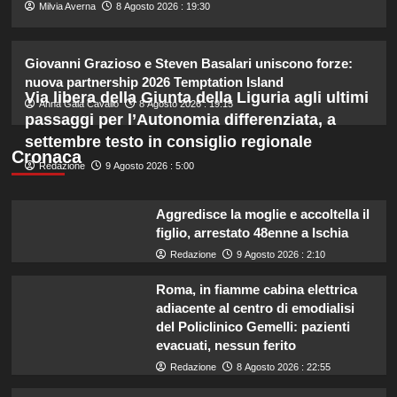
2
Milvia Averna
8 Agosto 2026 : 19:30
Rosanna Siino di Uomini e Donne:
Giovanni Grazioso e Steven Basalari uniscono forze:
sfogo contro gli haters dopo la foto
nuova partnership 2026 Temptation Island
con Giovanni.
Via libera della Giunta della Liguria agli ultimi
3
Anna Gaia Cavallo
8 Agosto 2026 : 19:15
passaggi per l’Autonomia differenziata, a
settembre testo in consiglio regionale
Irina Shayk svela la sua estate tra
Cronaca
Redazione
9 Agosto 2026 : 5:00
natura e animali: bikini mozzafiato e
scatti incredibili.
4
Aggredisce la moglie e accoltella il
figlio, arrestato 48enne a Ischia
Piano di Harry e Meghan per
Redazione
9 Agosto 2026 : 2:10
invertire il Megxit: sarà approvato da
re Carlo?
Roma, in fiamme cabina elettrica
5
adiacente al centro di emodialisi
del Policlinico Gemelli: pazienti
evacuati, nessun ferito
Redazione
8 Agosto 2026 : 22:55