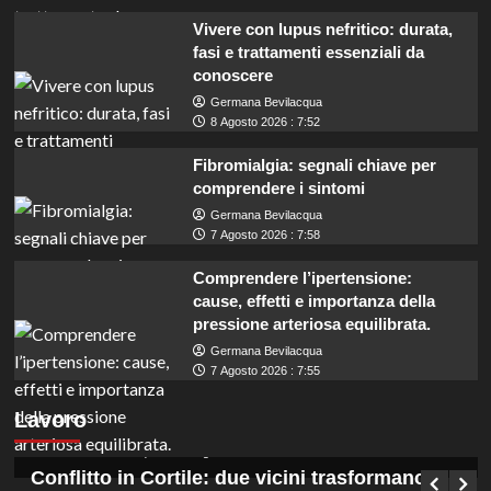
Vivere con lupus nefritico: durata,
fasi e trattamenti essenziali da
conoscere
Germana Bevilacqua
8 Agosto 2026 : 7:52
Fibromialgia: segnali chiave per
comprendere i sintomi
Germana Bevilacqua
7 Agosto 2026 : 7:58
Comprendere l’ipertensione:
cause, effetti e importanza della
pressione arteriosa equilibrata.
Germana Bevilacqua
Concorsi in Ogliastra: 12 posti per diplomati
7 Agosto 2026 : 7:55
e laureati con assunzioni a tempo
Lavoro
indeterminato.
Germana Bevilacqua
9 Agosto 2026 : 0:45
Conflitto in Cortile: due vicini trasformano