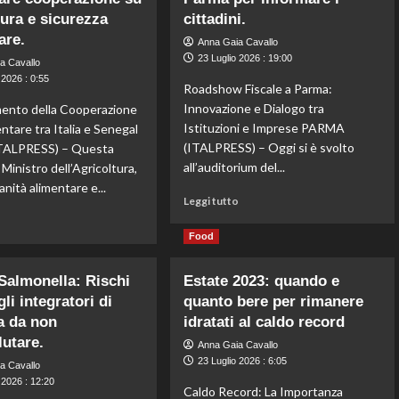
settore
migliorano
tura e sicurezza
cittadini.
strategico
la
are.
Anna Gaia Cavallo
con
sicurezza
23 Luglio 2026 : 19:00
oltre
a Cavallo
alimentare
1,5
 2026 : 0:55
e
Roadshow Fiscale a Parma:
milioni
aumentano
Innovazione e Dialogo tra
ento della Cooperazione
di
la
Istituzioni e Imprese PARMA
ntare tra Italia e Senegal
alveari
consapevolezza.
(ITALPRESS) – Oggi si è svolto
in
ALPRESS) – Questa
crisi.
all’auditorium del...
l Ministro dell’Agricoltura,
anità alimentare e...
Leggi
Leggi tutto
di
Leggi
o
più
di
Food
su
più
Agenzia
su
 Salmonella: Rischi
Estate 2023: quando e
delle
Lollobrigida
gli integratori di
quanto bere per rimanere
Entrate-
incontra
Inps:
a da non
omologo
idratati al caldo record
il
senegalese
lutare.
Anna Gaia Cavallo
Roadshow
per
23 Luglio 2026 : 6:05
a Cavallo
visita
potenziare
 2026 : 12:20
Barilla
cooperazione
Caldo Record: La Importanza