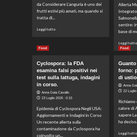
altro
da Considerare L’anguria è uno dei
Allerta M
riso
frutti estivi più amati, ma quando si
Integrato
Carnaroli
tratta di...
Salmonella
per
pesticidi.
sentire: i
Leggi
Leggi tutto
base di mo
di
più
Leggi tutt
su
Food
Food
Anguria
già
Cyclospora: la FDA
Guanto 
tagliata:
ecco
esamina falsi positivi nei
forno: p
perché
test sulla lattuga, indagini
di ustio
è
in corso.
Anna Gai
meglio
22 Luglio
evitarla
Anna Gaia Cavallo
e
23 Luglio 2026 : 0:10
Richiamo 
il
calore di 
Epidemia di Cyclospora Negli USA:
trucco
sapere La
Aggiornamenti e Indagini in Corso
per
la
ha deciso.
Un recente allerta sulla
scorza
contaminazione da Cyclospora ha
pulita
Leggi tutt
coinvolto un...