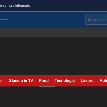
are sempre informato
etwork
Stasera in TV
Food
Tecnologia
Lavoro
Aut