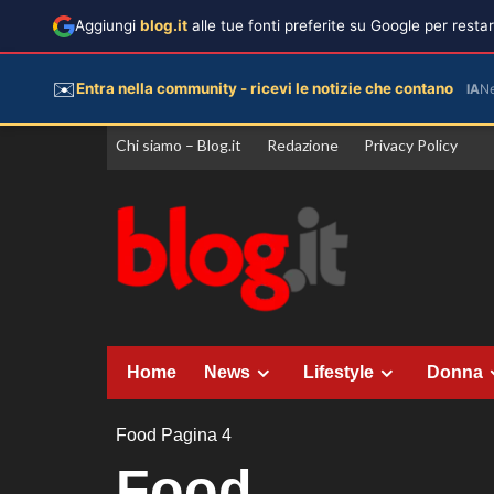
Aggiungi
blog.it
alle tue fonti preferite su Google per rest
✉️
Entra nella community - ricevi le notizie che contano
IA
N
Vai
Chi siamo – Blog.it
Redazione
Privacy Policy
al
contenuto
Home
News
Lifestyle
Donna
Food
Pagina 4
Food