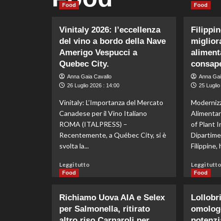
Food
Food
Vinitaly 2026: l’eccellenza
Filippin
del vino a bordo della Nave
miglior
Amerigo Vespucci a
aliment
Quebec City.
consape
Anna Gaia Cavallo
Anna Gai
26 Luglio 2026 : 14:00
25 Luglio
Vinitaly: L’Importanza del Mercato
Modernizz
Canadese per il Vino Italiano
Alimentare
ROMA (ITALPRESS) –
of Plant I
Recentemente, a Québec City, si è
Dipartimen
svolta la...
Filippine, h
Leggi
Leggi tutto
Leggi tutt
di
Food
Food
più
su
Richiamo Uova AIA e Selex
Lollobr
Vinitaly
per Salmonella, ritirato
omolog
2026:
altro riso Carnaroli per
l’eccellenza
potenzi