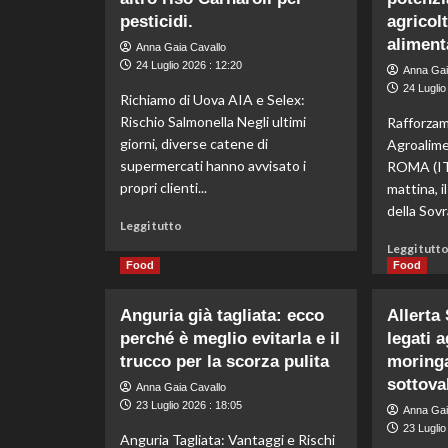
del
pesticidi.
agricol
vino
aliment
Anna Gaia Cavallo
a
24 Luglio 2026 : 12:20
Anna Gai
bordo
24 Luglio
della
Richiamo di Uova AIA e Selex:
Nave
Rischio Salmonella Negli ultimi
Rafforzam
Amerigo
giorni, diverse catene di
Agroalime
Vespucci
supermercati hanno avvisato i
ROMA (IT
a
propri clienti...
Quebec
mattina, i
City.
della Sovr
Leggi
Leggi tutto
di
Leggi tutt
più
Food
Food
su
Richiamo
Anguria già tagliata: ecco
Allerta
Uova
perché è meglio evitarla e il
AIA
legati a
e
trucco per la scorza pulita
moring
Selex
sottova
Anna Gaia Cavallo
per
23 Luglio 2026 : 18:05
Anna Gai
Salmonella,
23 Luglio
ritirato
Anguria Tagliata: Vantaggi e Rischi