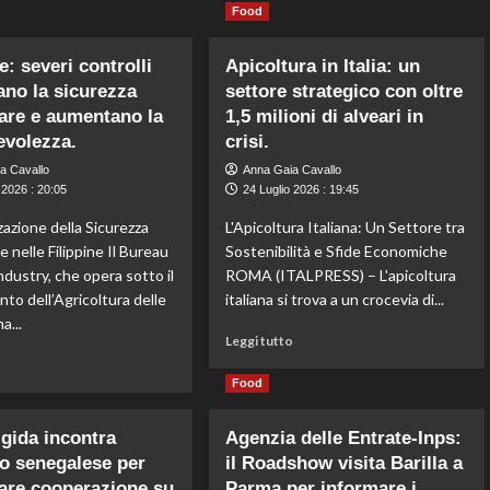
Food
e: severi controlli
Apicoltura in Italia: un
ano la sicurezza
settore strategico con oltre
are e aumentano la
1,5 milioni di alveari in
volezza.
crisi.
a Cavallo
Anna Gaia Cavallo
 2026 : 20:05
24 Luglio 2026 : 19:45
azione della Sicurezza
L'Apicoltura Italiana: Un Settore tra
 nelle Filippine Il Bureau
Sostenibilità e Sfide Economiche
ndustry, che opera sotto il
ROMA (ITALPRESS) – L'apicoltura
to dell’Agricoltura delle
italiana si trova a un crocevia di...
a...
Leggi
Leggi tutto
di
Leggi
o
più
di
Food
su
più
Apicoltura
su
igida incontra
Agenzia delle Entrate-Inps:
in
Filippine:
o senegalese per
il Roadshow visita Barilla a
Italia:
severi
un
are cooperazione su
controlli
Parma per informare i