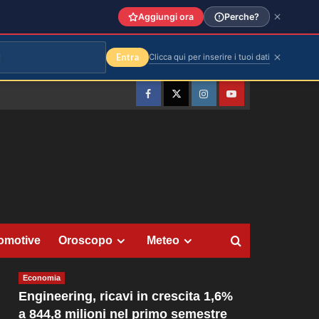
Aggiungi ora
Perche?
Entra
Clicca qui per inserire i tuoi dati
Facebook
Twitter
Instagram
YouTube
omotive
Oroscopo
Meteo
Economia
Engineering, ricavi in crescita 1,6%
a 844,8 milioni nel primo semestre