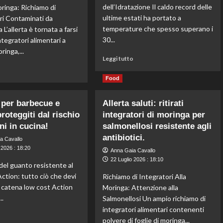
a
su
dell’Idratazione Il caldo record delle
oringa: Richiamo di
Parma
agricoltura
ultime estati ha portato a
ri Contaminati da
per
e
temperature che spesso superano i
 L’allerta è tornata a farsi
informare
sicurezza
30...
i
ntegratori alimentari a
alimentare.
cittadini.
ringa,...
Leggi
Leggi tutto
di
Leggi
o
più
di
Food
su
più
Estate
su
per barbecue e
Allerta saluti: ritirati
2023:
Allerta
roteggiti dal rischio
integratori di moringa per
quando
Salmonella:
e
ni in cucina!
Rischi
salmonellosi resistente agli
quanto
legati
antibiotici.
a Cavallo
bere
agli
 2026 : 18:20
Anna Gaia Cavallo
per
integratori
22 Luglio 2026 : 18:10
rimanere
di
del guanto resistente al
idratati
moringa
Action: tutto ciò che devi
Richiamo di Integratori Alla
al
da
 catena low cost Action
Moringa: Attenzione alla
caldo
non
..
Salmonellosi Un ampio richiamo di
record
sottovalutare.
integratori alimentari contenenti
Leggi
o
polvere di foglie di moringa...