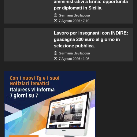
amministrativi a Enna: opportunità
per diplomati in Sicilia.
Germana Bevilacqua
7 Agosto 2026 : 7:10
Lavoro per insegnanti con INDIRE:
guadagna 200 euro al giorno in
selezione pubblica.
Germana Bevilacqua
7 Agosto 2026 : 1:05