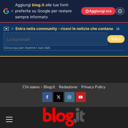
Aggiungi
blog.it
alle tue fonti
preferite su Google per restare
Aggiungi ora
sempre informato
✉️
Entra nella community - ricevi le notizie che contano
IA
Entra
Clicca qui per inserire i tuoi dati
Vai
Chi siamo – Blog.it
Redazione
Privacy Policy
al
contenuto
Facebook
Twitter
Instagram
YouTube