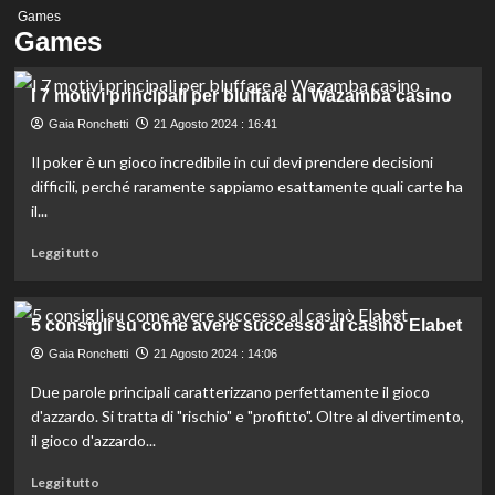
Menu
Games
principale
Games
I 7 motivi principali per bluffare al Wazamba casino
Gaia Ronchetti
21 Agosto 2024 : 16:41
Il poker è un gioco incredibile in cui devi prendere decisioni
difficili, perché raramente sappiamo esattamente quali carte ha
il...
Leggi
Leggi tutto
di
più
su
5 consigli su come avere successo al casinò Elabet
I
7
Gaia Ronchetti
21 Agosto 2024 : 14:06
motivi
Due parole principali caratterizzano perfettamente il gioco
principali
d'azzardo. Si tratta di "rischio" e "profitto". Oltre al divertimento,
per
bluffare
il gioco d'azzardo...
al
Leggi
Wazamba
Leggi tutto