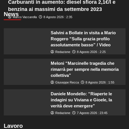
per
Carburanti in aumento: diesel sfiora 2,1€/l e
articoli
ragazzi
benzina ai massimi da settembre 2023
da
News
regalare
Marco Vaccarella
8 Agosto 2026 : 2:35
a
Natale:
Salvini a Bollate in visita a Mario
lasciatevi
Roggero “Sulla grazia profilo
ispirare
assolutamente basso” / Video
Redazione
8 Agosto 2026 : 2:25
Meloni “Marcinelle tragedia che
rimarrà per sempre nella memoria
collettiva”
Giuseppe Recca
8 Agosto 2026 : 1:55
Daniele Mondello: “Riaperte le
indagini su Viviana e Gioele, la
verità deve emergere”
Redazione
7 Agosto 2026 : 23:45
Lavoro