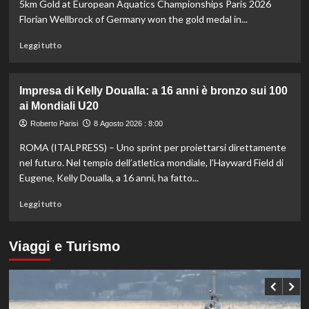
3-
5km Gold at European Aquatics Championships Paris 2026
0
Florian Wellbrock of Germany won the gold medal in...
dal
Chelsea
Leggi
Leggi tutto
di
più
su
Impresa di Kelly Doualla: a 16 anni è bronzo sui 100
Nuoto
ai Mondiali U20
di
fondo,
Roberto Parisi
8 Agosto 2026 : 8:00
Italia
ROMA (ITALPRESS) – Uno sprint per proiettarsi direttamente
d’argento
nella
nel futuro. Nel tempio dell’atletica mondiale, l’Hayward Field di
staffetta
Eugene, Kelly Doualla, a 16 anni, ha fatto...
mista
agli
Leggi
Leggi tutto
Europei
di
di
più
Parigi
su
Viaggi e Turismo
Impresa
di
Kelly
Doualla:
a