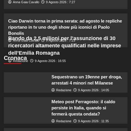
2
Anna Gaia Cavallo
9 Agosto 2026 : 7:27
Chiara Ferragni rivela il ritocco di
Ciao Darwin torna in prima serata: ad agosto le repliche
cui si è pentita: “L’ho fatto
riportano in tv uno degli show più iconici di Paolo
sciogliere”.
Bonolis
3
Bando da 2,5 milioni per l’assunzione di 30
Anna Gaia Cavallo
9 Agosto 2026 : 7:23
ricercatori altamente qualificati nelle imprese
Gaia svela la verità sull’amore tra
dell’Emilia Romagna
Elodie e Franceska: “Se l’amore
Cronaca
genera rabbia…”
Redazione
9 Agosto 2026 : 16:55
4
Sequestrano un 19enne per droga,
Helena e Javier: fine dell’amore
arrestati 4 minori nel Milanese
dopo il Grande Fratello? Lui nega le
Redazione
9 Agosto 2026 : 14:05
voci
5
Meteo post Ferragosto: il caldo
persiste in Italia, quando si
fermerà questa ondata?
Redazione
9 Agosto 2026 : 11:35