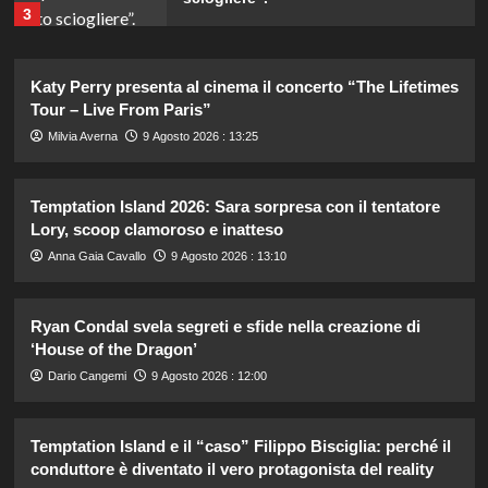
3
Gaia svela la verità sull’amore tra
Katy Perry presenta al cinema il concerto “The Lifetimes
Elodie e Franceska: “Se l’amore
Tour – Live From Paris”
genera rabbia…”
4
Milvia Averna
9 Agosto 2026 : 13:25
Helena e Javier: fine dell’amore
Temptation Island 2026: Sara sorpresa con il tentatore
dopo il Grande Fratello? Lui nega le
Lory, scoop clamoroso e inatteso
voci
5
Anna Gaia Cavallo
9 Agosto 2026 : 13:10
Il piano estivo della famiglia del Re
Ryan Condal svela segreti e sfide nella creazione di
Carlo: ottime notizie sui progressi
‘House of the Dragon’
nella cura del cancro.
1
Dario Cangemi
9 Agosto 2026 : 12:00
Uomini e Donne: Edoardo e Paola,
Temptation Island e il “caso” Filippo Bisciglia: perché il
nuova coppia nel trono over dopo
conduttore è diventato il vero protagonista del reality
alcune settimane di incontri.