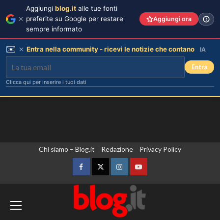
Aggiungi
blog.it
alle tue fonti
preferite su Google per restare
Aggiungi ora
sempre informato
✉️
Entra nella community - ricevi le notizie che contano
IA
Entra
Clicca qui per inserire i tuoi dati
Vai
Chi siamo – Blog.it
Redazione
Privacy Policy
Chiara Ferragni rivela il ritocco di
cui si è pentita: “L’ho fatto
al
sciogliere”.
contenuto
Facebook
Twitter
Instagram
YouTube
3
Ucraina, Papa “E’ tempo di fermare la
Gaia svela la verità sull’amore tra
Elodie e Franceska: “Se l’amore
spirale di violenza”