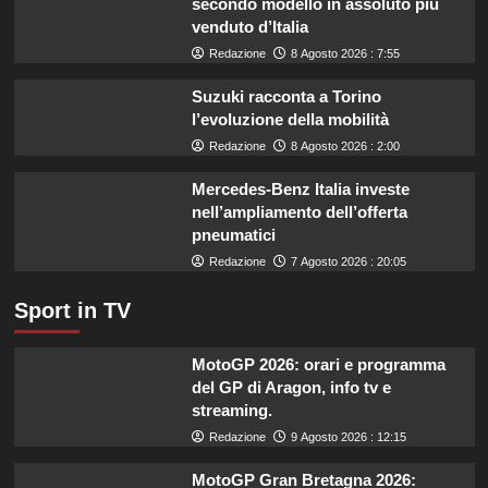
secondo modello in assoluto più
finanziamenti
venduto d’Italia
aumentati
di
Redazione
8 Agosto 2026 : 7:55
un
miliardo
Suzuki racconta a Torino
per
l’evoluzione della mobilità
il
Redazione
8 Agosto 2026 : 2:00
settore
primario.
Mercedes-Benz Italia investe
nell’ampliamento dell’offerta
pneumatici
Redazione
7 Agosto 2026 : 20:05
Sport in TV
MotoGP 2026: orari e programma
del GP di Aragon, info tv e
streaming.
Redazione
9 Agosto 2026 : 12:15
MotoGP Gran Bretagna 2026: