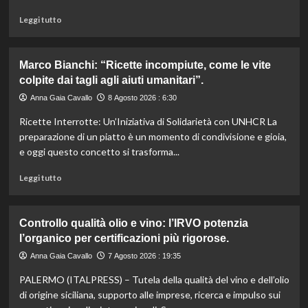
Leggi
Leggi tutto
di
più
su
Marco Bianchi: “Ricette incompiute, come le vite
Emilia-
colpite dai tagli agli aiuti umanitari”.
Romagna
investe
Anna Gaia Cavallo
8 Agosto 2026 : 6:30
6
Ricette Interrotte: Un’Iniziativa di Solidarietà con UNHCR La
milioni
per
preparazione di un piatto è un momento di condivisione e gioia,
valorizzare
e oggi questo concetto si trasforma...
le
sue
Leggi
Leggi tutto
eccellenze
di
agroalimentari
più
certificate.
su
Controllo qualità olio e vino: l’IRVO potenzia
Marco
l’organico per certificazioni più rigorose.
Bianchi:
“Ricette
Anna Gaia Cavallo
7 Agosto 2026 : 19:35
incompiute,
PALERMO (ITALPRESS) – Tutela della qualità del vino e dell’olio
come
le
di origine siciliana, supporto alle imprese, ricerca e impulso sui
vite