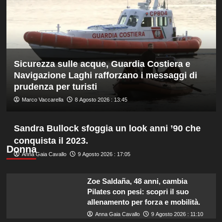
16
anni
è
bronzo
sui
100
Sicurezza sulle acque, Guardia Costiera e
ai
Mondiali
Navigazione Laghi rafforzano i messaggi di
U20
prudenza per turisti
Marco Vaccarella
8 Agosto 2026 : 13:45
Sandra Bullock sfoggia un look anni ’90 che
conquista il 2023.
Donna
Anna Gaia Cavallo
9 Agosto 2026 : 17:05
Zoe Saldaña, 48 anni, cambia
Pilates con pesi: scopri il suo
allenamento per forza e mobilità.
Anna Gaia Cavallo
9 Agosto 2026 : 11:10