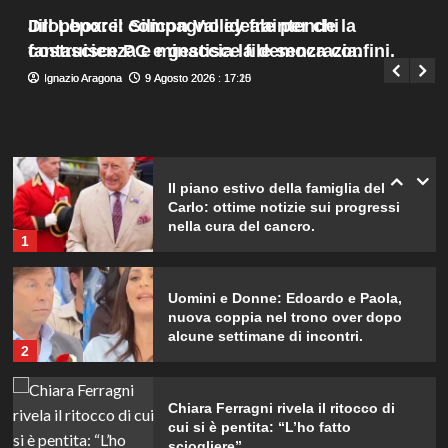
genera rabbia…”
Menu
4
Dropbox: il compagno ideale per chi
Jill Lepore: Silicon Valley fraintende la
Giuseppe Recca
9 Agosto 2026 : 13:35
principale
costruisce PC e gestisce file senza confini.
fantascienza e minaccia la democrazia.
Helena e Javier: fine dell’amore
Ignazio Aragona
Ignazio Aragona
9 Agosto 2026 : 17:20
9 Agosto 2026 : 17:15
dopo il Grande Fratello? Lui nega le
voci
5
Il piano estivo della famiglia del Re
Carlo: ottime notizie sui progressi
nella cura del cancro.
1
Uomini e Donne: Edoardo e Paola,
nuova coppia nel trono over dopo
alcune settimane di incontri.
2
Chiara Ferragni rivela il ritocco di
cui si è pentita: “L’ho fatto
sciogliere”.