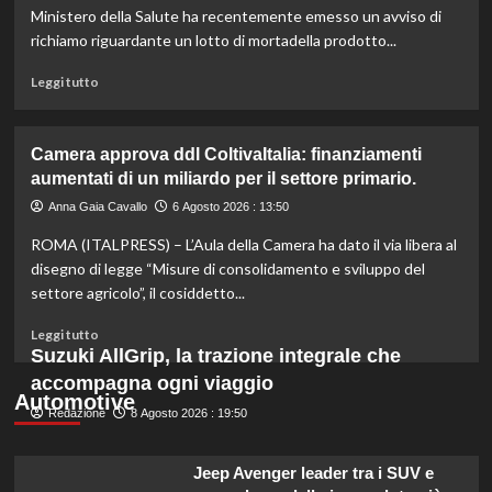
per
Ministero della Salute ha recentemente emesso un avviso di
l’agricoltura
richiamo riguardante un lotto di mortadella prodotto...
moderna
e
Leggi
Leggi tutto
sostenibile.
di
più
su
Camera approva ddl ColtivaItalia: finanziamenti
Mortadella
aumentati di un miliardo per il settore primario.
ritirata:
rischio
Anna Gaia Cavallo
6 Agosto 2026 : 13:50
listeriosi,
ROMA (ITALPRESS) – L’Aula della Camera ha dato il via libera al
scopri
quali
disegno di legge “Misure di consolidamento e sviluppo del
marche
settore agricolo”, il cosiddetto...
evitare
nei
Leggi
Leggi tutto
supermercati.
di
Suzuki AllGrip, la trazione integrale che
più
accompagna ogni viaggio
su
Automotive
Redazione
Camera
8 Agosto 2026 : 19:50
approva
ddl
Jeep Avenger leader tra i SUV e
ColtivaItalia: