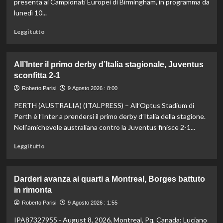
presenta ai Campionati Europei di Birmingham, in programma da
lunedì 10...
Leggi
Leggi tutto
di
più
su
All’Inter il primo derby d’Italia stagionale, Juventus
Italia
sconfitta 2-1
verso
gli
Roberto Parisi
9 Agosto 2026 : 8:00
Europei
PERTH (AUSTRALIA) (ITALPRESS) – All’Optus Stadium di
di
atletica,
Perth è l’Inter a prendersi il primo derby d’Italia della stagione.
Jacobs
Nell’amichevole australiana contro la Juventus finisce 2-1...
e
Battocletti
Leggi
Leggi tutto
a
di
Birmingham
più
per
su
Darderi avanza ai quarti a Montreal, Borges battuto
difendere
All’Inter
in rimonta
gli
il
ori
primo
Roberto Parisi
9 Agosto 2026 : 1:55
di
derby
IPA87327955 - August 8, 2026, Montreal, Pq, Canada: Luciano
Roma
d’Italia