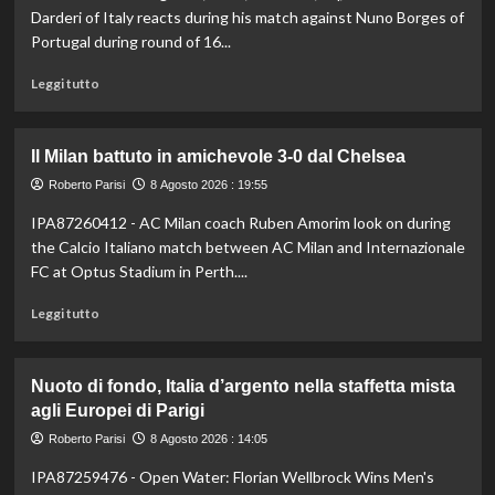
stagionale,
Darderi of Italy reacts during his match against Nuno Borges of
Juventus
Portugal during round of 16...
sconfitta
2-
Leggi
Leggi tutto
1
di
più
su
Il Milan battuto in amichevole 3-0 dal Chelsea
Darderi
avanza
Roberto Parisi
8 Agosto 2026 : 19:55
ai
IPA87260412 - AC Milan coach Ruben Amorim look on during
quarti
the Calcio Italiano match between AC Milan and Internazionale
a
Montreal,
FC at Optus Stadium in Perth....
Borges
Leggi
battuto
Leggi tutto
di
in
più
rimonta
su
Nuoto di fondo, Italia d’argento nella staffetta mista
Il
agli Europei di Parigi
Milan
battuto
Roberto Parisi
8 Agosto 2026 : 14:05
in
IPA87259476 - Open Water: Florian Wellbrock Wins Men's
amichevole