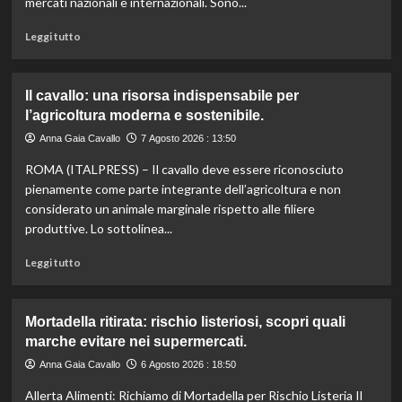
mercati nazionali e internazionali. Sono...
colpite
dai
Leggi
Leggi tutto
tagli
di
agli
più
aiuti
su
Il cavallo: una risorsa indispensabile per
umanitari”.
Controllo
l’agricoltura moderna e sostenibile.
qualità
olio
Anna Gaia Cavallo
7 Agosto 2026 : 13:50
e
ROMA (ITALPRESS) – Il cavallo deve essere riconosciuto
vino:
l’IRVO
pienamente come parte integrante dell’agricoltura e non
potenzia
considerato un animale marginale rispetto alle filiere
l’organico
produttive. Lo sottolinea...
per
certificazioni
Leggi
Leggi tutto
più
di
rigorose.
più
su
Mortadella ritirata: rischio listeriosi, scopri quali
Il
marche evitare nei supermercati.
cavallo:
una
Anna Gaia Cavallo
6 Agosto 2026 : 18:50
risorsa
Allerta Alimenti: Richiamo di Mortadella per Rischio Listeria Il
indispensabile