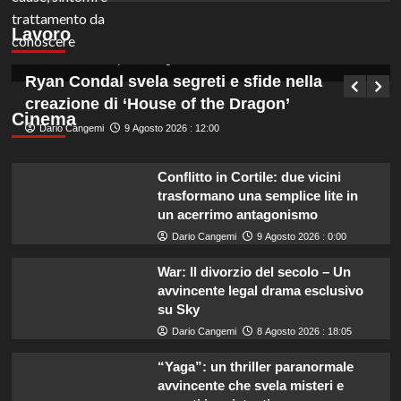
informazione con licenza media, opportunità
Lavoro
NEA 116117.
Germana Bevilacqua
9 Agosto 2026 : 12:45
Ryan Condal svela segreti e sfide nella
creazione di ‘House of the Dragon’
Cinema
Dario Cangemi
9 Agosto 2026 : 12:00
Conflitto in Cortile: due vicini
trasformano una semplice lite in
un acerrimo antagonismo
Dario Cangemi
9 Agosto 2026 : 0:00
War: Il divorzio del secolo – Un
avvincente legal drama esclusivo
su Sky
Dario Cangemi
8 Agosto 2026 : 18:05
“Yaga”: un thriller paranormale
avvincente che svela misteri e