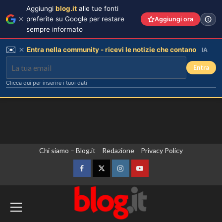
Aggiungi
blog.it
alle tue fonti
preferite su Google per restare
Aggiungi ora
sempre informato
✉️
Entra nella community - ricevi le notizie che contano
IA
Entra
Clicca qui per inserire i tuoi dati
Vai
Chi siamo – Blog.it
Redazione
Privacy Policy
al
contenuto
Facebook
Twitter
Instagram
YouTube