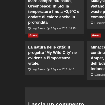
Mare sempre più caldo,
Malaysi
Greenpeace: in Sicilia
vietano
temperature fino a +2,9°C e
waste p
ondate di calore anche in
commerc
profondità
Luigi Sal
Luigi Salemi
5 Agosto 2026 : 14:15
Green
Green
La natura nelle città: il
Minacce
progetto ‘My Wild City’ ne
continu
evidenzia l’importanza
Ampat, 
vitale.
dell’Ed
indones
Luigi Salemi
5 Agosto 2026 : 0:10
Luigi Sal
Lascia un commento