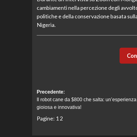
cambiamenti nella percezione degli avvolto
politiche e della conservazione basata sulla
Nigeria.
Cont
Navigazione
Precedente:
Il robot cane da $800 che salta: un’esperienza
articolo
gioiosa e innovativa!
Pagine:
1
2