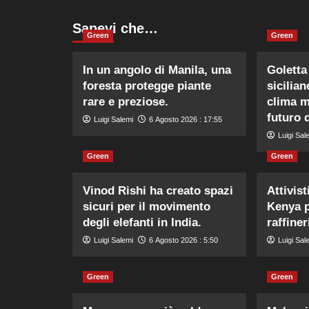
Sapevi che…
Green
Green
In un angolo di Manila, una
Goletta
foresta protegge piante
sicilia
rare e preziose.
clima me
futuro 
Luigi Salemi
6 Agosto 2026 : 17:55
Luigi Sal
Green
Green
Vinod Rishi ha creato spazi
Attivist
sicuri per il movimento
Kenya p
degli elefanti in India.
raffiner
Luigi Salemi
6 Agosto 2026 : 5:50
Luigi Sal
Green
Green