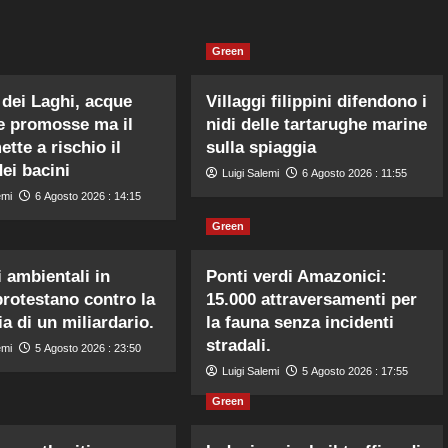
Green
 dei Laghi, acque
Villaggi filippini difendono i
ne promosse ma il
nidi delle tartarughe marine
tte a rischio il
sulla spiaggia
dei bacini
Luigi Salemi
6 Agosto 2026 : 11:55
emi
6 Agosto 2026 : 14:15
Green
i ambientali in
Ponti verdi Amazonici:
rotestano contro la
15.000 attraversamenti per
ia di un miliardario.
la fauna senza incidenti
stradali.
emi
5 Agosto 2026 : 23:50
Luigi Salemi
5 Agosto 2026 : 17:55
Green