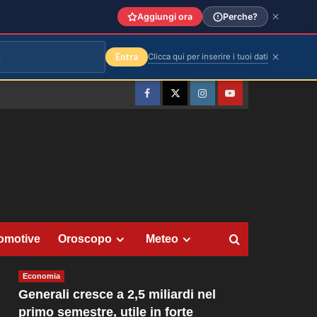
Aggiungi ora
Perche?
Entra
Clicca qui per inserire i tuoi dati
Facebook
Twitter
Instagram
YouTube
omotive
Oroscopo
Meteo
Economia
Generali cresce a 2,5 miliardi nel
primo semestre, utile in forte