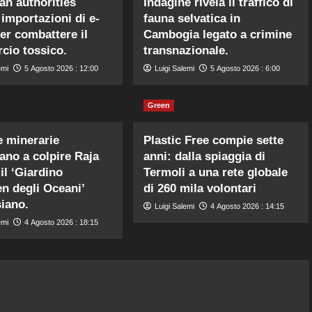
an authorities
Indagine rivela il traffico di
 importazioni di e-
fauna selvatica in
er combattere il
Cambogia legato a crimine
io tossico.
transnazionale.
emi
5 Agosto 2026 : 12:00
Luigi Salemi
5 Agosto 2026 : 6:00
Green
 minerarie
Plastic Free compie sette
ano a colpire Raja
anni: dalla spiaggia di
il ‘Giardino
Termoli a una rete globale
en degli Oceani’
di 260 mila volontari
iano.
Luigi Salemi
4 Agosto 2026 : 14:15
emi
4 Agosto 2026 : 18:15