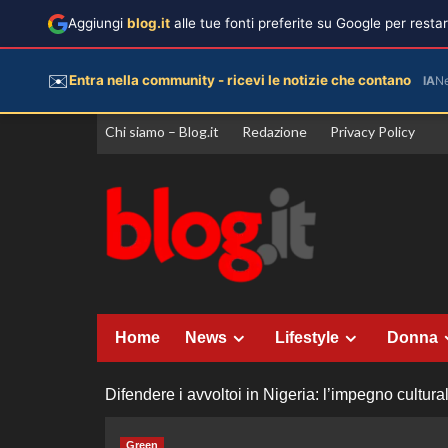
Aggiungi
blog.it
alle tue fonti preferite su Google per rest
✉️
Entra nella community - ricevi le notizie che contano
IA
N
Vai
Chi siamo – Blog.it
Redazione
Privacy Policy
al
contenuto
Home
News
Lifestyle
Donna
Difendere i avvoltoi in Nigeria: l’impegno cultura
Green