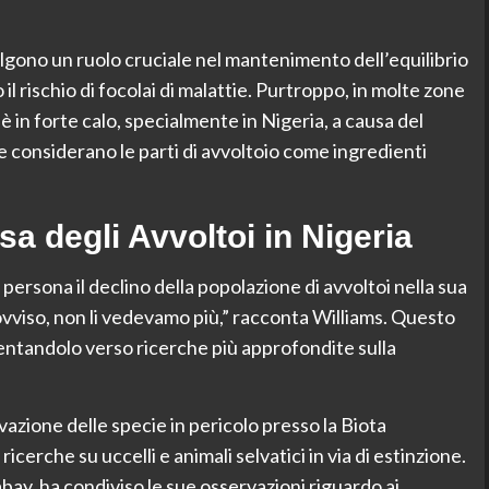
volgono un ruolo cruciale nel mantenimento dell’equilibrio
 rischio di focolai di malattie. Purtroppo, in molte zone
 è in forte calo, specialmente in Nigeria, a causa del
e considerano le parti di avvoltoio come ingredienti
 degli Avvoltoi in Nigeria
persona il declino della popolazione di avvoltoi nella sua
ovviso, non li vedevamo più,” racconta Williams. Questo
ientandolo verso ricerche più approfondite sulla
azione delle specie in pericolo presso la Biota
erche su uccelli e animali selvatici in via di estinzione.
y, ha condiviso le sue osservazioni riguardo ai