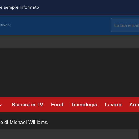
are sempre informato
etwork
Stasera in TV
Food
Tecnologia
Lavoro
Aut
le di Michael Williams.