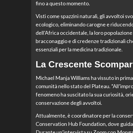
fino a questo momento.
Visti come spazzini naturali, gli avvoltoi s
ecologico, eliminando carogne e riducendo il
dell’Africa occidentale, la loro popolazione
bracconaggio e di credenze tradizionali ch
essenziali per la medicina tradizionale.
La Crescente Scomparsa
Michael Manja Williams ha vissuto in prima 
comunità nello stato del Plateau. “All’impr
fenomeno ha suscitato la sua curiosità, or
conservazione degli avvoltoi.
Attualmente, è coordinatore per la conserv
Conservation Hub Foundation, dove guida ric
Durante un’intervista su Zoom con Mongaba