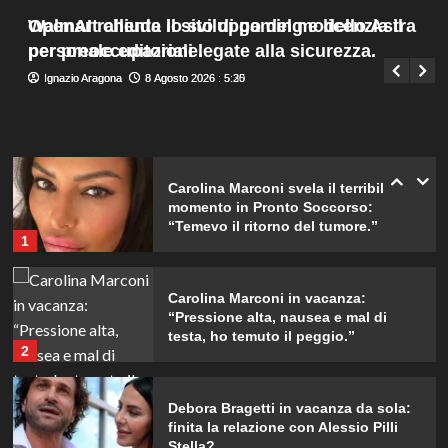
da ricordare insieme.
Menu
4
Walmart chiude il sito di gaming e licenzia il
OpenAI rallenta lo sviluppo del modello Astra
Giuseppe Recca
8 Agosto 2026 : 7:45
principale
personale editoriale.
per preoccupazioni legate alla sicurezza.
Il midi dress azzurro di Harriet
Ignazio Aragona
Ignazio Aragona
8 Agosto 2026 : 5:30
8 Agosto 2026 : 5:25
Phillips: l’eleganza estiva che non
dimenticherò mai.
5
Carolina Marconi svela il terribile
momento in Pronto Soccorso:
“Temevo il ritorno del tumore.”
1
Carolina Marconi in vacanza:
“Pressione alta, nausea e mal di
testa, ho temuto il peggio.”
2
Debora Bragetti in vacanza da sola:
finita la relazione con Alessio Pilli
Stella?