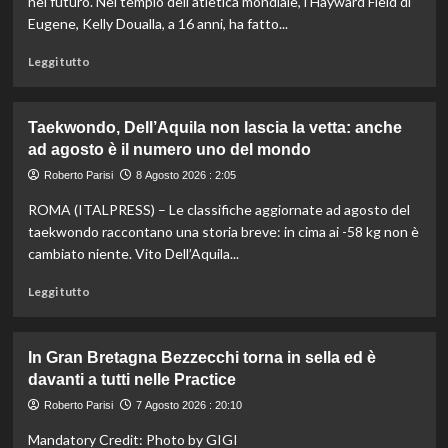
nel futuro. Nel tempio dell’atletica mondiale, l’Hayward Field di
Eugene, Kelly Doualla, a 16 anni, ha fatto...
Leggi
Leggi tutto
di
più
su
Taekwondo, Dell’Aquila non lascia la vetta: anche
Impresa
ad agosto è il numero uno del mondo
di
Kelly
Roberto Parisi
8 Agosto 2026 : 2:05
Doualla:
ROMA (ITALPRESS) – Le classifiche aggiornate ad agosto del
a
16
taekwondo raccontano una storia breve: in cima ai -58 kg non è
anni
cambiato niente. Vito Dell’Aquila...
è
bronzo
Leggi
Leggi tutto
sui
di
100
più
ai
su
In Gran Bretagna Bezzecchi torna in sella ed è
Mondiali
Taekwondo,
davanti a tutti nelle Practice
U20
Dell’Aquila
non
Roberto Parisi
7 Agosto 2026 : 20:10
lascia
Mandatory Credit: Photo by GIGI
la