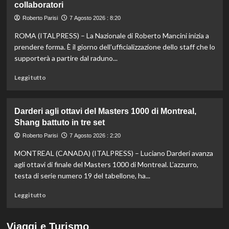
collaboratori
nella
knockout
Roberto Parisi
7 Agosto 2026 : 8:20
agli
Europei
ROMA (ITALPRESS) – La Nazionale di Roberto Mancini inizia a
di
prendere forma. È il giorno dell’ufficializzazione dello staff che lo
fondo,
supporterà a partire dal raduno...
oro
a
Leggi
Leggi tutto
Gose.
di
Paltrinieri
più
quarto
su
Darderi agli ottavi del Masters 1000 di Montreal,
nella
Nazionale,
Shang battuto in tre set
gara
ecco
maschile
lo
Roberto Parisi
7 Agosto 2026 : 2:20
staff
MONTREAL (CANADA) (ITALPRESS) – Luciano Darderi avanza
di
Mancini:
agli ottavi di finale del Masters 1000 di Montreal. L’azzurro,
Bollini
testa di serie numero 19 del tabellone, ha...
vice,
Oriali
Leggi
Leggi tutto
torna
di
team
più
manager,
su
Viaggi e Turismo