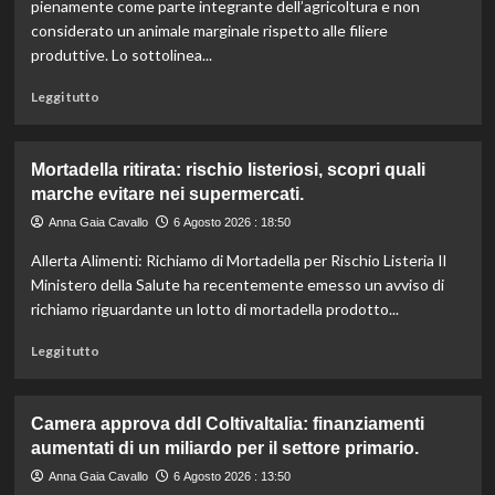
l’IRVO
pienamente come parte integrante dell’agricoltura e non
potenzia
considerato un animale marginale rispetto alle filiere
l’organico
produttive. Lo sottolinea...
per
certificazioni
Leggi
Leggi tutto
più
di
rigorose.
più
su
Mortadella ritirata: rischio listeriosi, scopri quali
Il
marche evitare nei supermercati.
cavallo:
una
Anna Gaia Cavallo
6 Agosto 2026 : 18:50
risorsa
Allerta Alimenti: Richiamo di Mortadella per Rischio Listeria Il
indispensabile
per
Ministero della Salute ha recentemente emesso un avviso di
l’agricoltura
richiamo riguardante un lotto di mortadella prodotto...
moderna
e
Leggi
Leggi tutto
sostenibile.
di
più
su
Camera approva ddl ColtivaItalia: finanziamenti
Mortadella
aumentati di un miliardo per il settore primario.
ritirata:
rischio
Anna Gaia Cavallo
6 Agosto 2026 : 13:50
listeriosi,