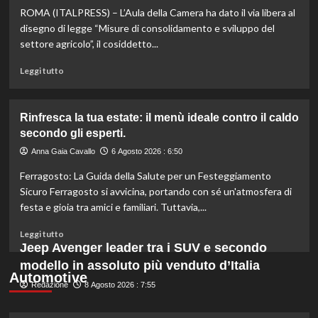
ROMA (ITALPRESS) – L’Aula della Camera ha dato il via libera al
scopri
quali
disegno di legge “Misure di consolidamento e sviluppo del
marche
settore agricolo”, il cosiddetto...
evitare
nei
Leggi
Leggi tutto
supermercati.
di
più
su
Rinfresca la tua estate: il menù ideale contro il caldo
Camera
secondo gli esperti.
approva
ddl
Anna Gaia Cavallo
6 Agosto 2026 : 6:50
ColtivaItalia:
Ferragosto: La Guida della Salute per un Festeggiamento
finanziamenti
aumentati
Sicuro Ferragosto si avvicina, portando con sé un'atmosfera di
di
festa e gioia tra amici e familiari. Tuttavia,...
un
miliardo
Leggi
Leggi tutto
per
di
Jeep Avenger leader tra i SUV e secondo
il
più
modello in assoluto più venduto d’Italia
settore
su
Automotive
primario.
Redazione
Rinfresca
8 Agosto 2026 : 7:55
la
tua