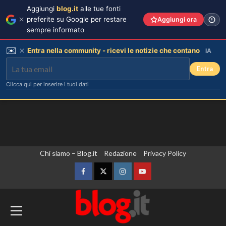
Aggiungi
blog.it
alle tue fonti
preferite su Google per restare
Aggiungi ora
sempre informato
✉️
Entra nella community - ricevi le notizie che contano
IA
Entra
Clicca qui per inserire i tuoi dati
Vai
Chi siamo – Blog.it
Redazione
Privacy Policy
Debora Bragetti in vacanza da sola:
finita la relazione con Alessio Pilli
al
Stella?
contenuto
Facebook
Twitter
Instagram
YouTube
3
Zelensky in Serbia, prima visita
Elisabetta Gregoraci incontra la
sorella in Costa Smeralda: momenti
dall’inizio della guerra