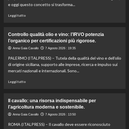
e oggi questo concetto si trasforma...
Leggi
Leggi tutto
di
più
su
Controllo qualità olio e vino: l’IRVO potenzia
Marco
l’organico per certificazioni più rigorose.
Bianchi:
“Ricette
Anna Gaia Cavallo
7 Agosto 2026 : 19:35
incompiute,
PALERMO (ITALPRESS) – Tutela della qualità del vino e dell’olio
come
le
di origine siciliana, supporto alle imprese, ricerca e impulso sui
vite
mercati nazionali e internazionali. Sono...
colpite
dai
Leggi
Leggi tutto
tagli
di
agli
più
aiuti
su
Il cavallo: una risorsa indispensabile per
umanitari”.
Controllo
l’agricoltura moderna e sostenibile.
qualità
olio
Anna Gaia Cavallo
7 Agosto 2026 : 13:50
e
ROMA (ITALPRESS) – Il cavallo deve essere riconosciuto
vino: