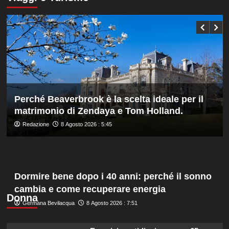
Bonucci
Darderi
tra
agli
i
ottavi
collaboratori
del
Masters
1000
di
Montreal,
Shang
battuto
Perché Beaverbrook è la scelta ideale per il
in
matrimonio di Zendaya e Tom Holland.
tre
set
Redazione
8 Agosto 2026 : 5:45
Dormire bene dopo i 40 anni: perché il sonno
cambia e come recuperare energia
Donna
Germana Bevilacqua
8 Agosto 2026 : 7:51