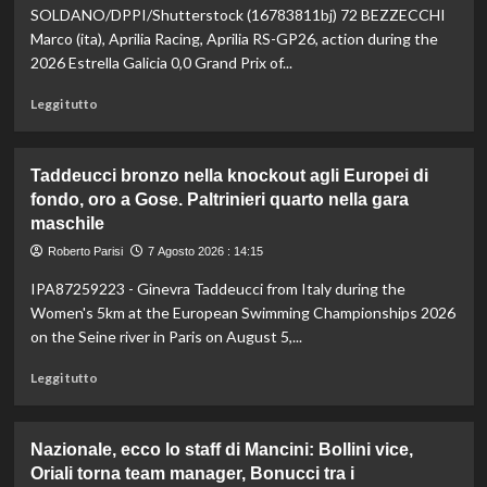
vetta:
SOLDANO/DPPI/Shutterstock (16783811bj) 72 BEZZECCHI
anche
Marco (ita), Aprilia Racing, Aprilia RS-GP26, action during the
ad
2026 Estrella Galicia 0,0 Grand Prix of...
agosto
è
Leggi
Leggi tutto
il
di
numero
più
uno
su
Taddeucci bronzo nella knockout agli Europei di
del
In
fondo, oro a Gose. Paltrinieri quarto nella gara
mondo
Gran
maschile
Bretagna
Bezzecchi
Roberto Parisi
7 Agosto 2026 : 14:15
torna
in
IPA87259223 - Ginevra Taddeucci from Italy during the
sella
Women's 5km at the European Swimming Championships 2026
ed
on the Seine river in Paris on August 5,...
è
davanti
Leggi
Leggi tutto
a
di
tutti
più
nelle
su
Nazionale, ecco lo staff di Mancini: Bollini vice,
Practice
Taddeucci
Oriali torna team manager, Bonucci tra i
bronzo