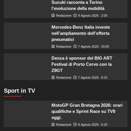
Suzuki racconta a Torino
estate:
l’evoluzione della mobilità
il
menù
Redazione
8 Agosto 2026 : 2:00
ideale
contro
Mercedes-Benz Italia investe
il
nell’ampliamento dell’offerta
caldo
pneumatici
secondo
Redazione
7 Agosto 2026 : 20:05
gli
esperti.
Denza è sponsor del BIG ART
Festival di Porto Cervo con la
Z9GT
Redazione
7 Agosto 2026 : 8:15
Sport in TV
MotoGP Gran Bretagna 2026: orari
qualifiche e Sprint Race su TV8
oggi.
Redazione
8 Agosto 2026 : 6:20