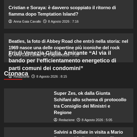
2
Cristian e Soraya: è davvero scoppiato il ritorno di
fiamma dopo Temptation Island?
Debora Bragetti in vacanza da sola:
Anna Gaia Cavallo
8 Agosto 2026 : 7:16
finita la relazione con Alessio Pilli
Stella?
3
Beatles, la foto di Abbey Road che entrò nella storia: nel
1969 nasce una delle copertine più iconiche del rock
Friuli-Venezia Giulia, Amirante “Al via il
Elisabetta Gregoraci incontra la
Anna Gaia Cavallo
8 Agosto 2026 : 7:13
sorella in Costa Smeralda: momenti
bando per l’efficientamento energetico di
da ricordare insieme.
parti comuni dei condomini”
4
Cronaca
Redazione
8 Agosto 2026 : 8:15
Il midi dress azzurro di Harriet
Phillips: l’eleganza estiva che non
Super Zes, ok dalla Giunta
dimenticherò mai.
Schifani allo schema di protocollo
5
tra Consiglio dei Ministri e
Regione
Redazione
8 Agosto 2026 : 5:05
Salvini a Bollate in visita a Mario