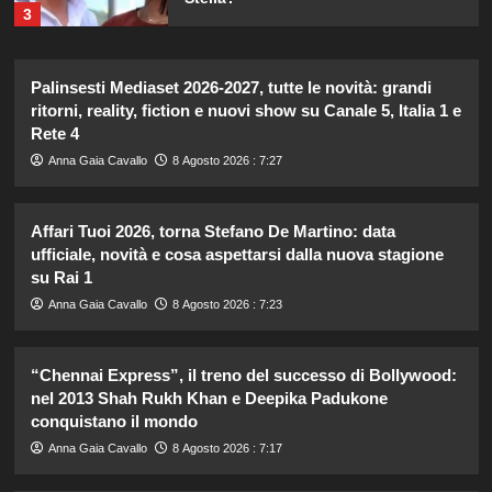
3
Elisabetta Gregoraci incontra la
Palinsesti Mediaset 2026-2027, tutte le novità: grandi
sorella in Costa Smeralda: momenti
ritorni, reality, fiction e nuovi show su Canale 5, Italia 1 e
da ricordare insieme.
Rete 4
4
Anna Gaia Cavallo
8 Agosto 2026 : 7:27
Il midi dress azzurro di Harriet
Phillips: l’eleganza estiva che non
Affari Tuoi 2026, torna Stefano De Martino: data
dimenticherò mai.
ufficiale, novità e cosa aspettarsi dalla nuova stagione
5
su Rai 1
Anna Gaia Cavallo
8 Agosto 2026 : 7:23
Carolina Marconi svela il terribile
momento in Pronto Soccorso:
“Temevo il ritorno del tumore.”
“Chennai Express”, il treno del successo di Bollywood:
1
nel 2013 Shah Rukh Khan e Deepika Padukone
conquistano il mondo
Carolina Marconi in vacanza:
Anna Gaia Cavallo
8 Agosto 2026 : 7:17
“Pressione alta, nausea e mal di
testa, ho temuto il peggio.”