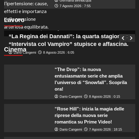
Germana Bevilacqua
Marche: opportunità di lavoro per coadiutori
7 Agosto 2026 : 7:55
amministrativi con licenza media disponibile
Lavoro
subito!
Germana Bevilacqua
8 Agosto 2026 : 6:50
“La Regina dei Dannati”: la quarta stagione di
“Intervista col Vampiro” stupisce e affascina.
Cinema
Dario Cangemi
8 Agosto 2026 : 6:05
“The Drop”: la nuova
entusiasmante serie che amplia
l’universo di “Snowfall”. Scoprila
ora!
Dario Cangemi
8 Agosto 2026 : 0:15
“Rose Hill”: inizia la magia delle
riprese della nuova serie
romantica su Prime Video!
Dario Cangemi
7 Agosto 2026 : 18:15