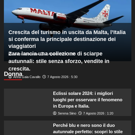
europeo
nella
routine
acrobatica
a
Crescita del turismo in uscita da Malta, l’Italia
squadre
si conferma la principale destinazione dei
viaggiatori
Zara lancia una collezione di sciarpe
Marco Vaccarella
7 Agosto 2026 : 1:55
autunnali: stile senza sforzo, vendite in
crescita.
Donna
Anna Gaia Cavallo
7 Agosto 2026 : 5:30
Eclissi solare 2024: i migliori
luoghi per osservare il fenomeno
in Europa e Italia.
Serena Siino
7 Agosto 2026 : 1:20
Perché blu e nero sono il duo
autunnale perfetto: scopri lo stile