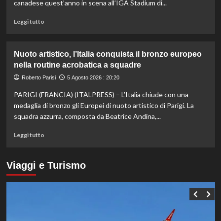
Hong
canadese quest’anno in scena all’IGA Stadium di...
Kong,
decisivo
Leggi
Leggi tutto
Zhegrova
di
più
su
Nuoto artistico, l’Italia conquista il bronzo europeo
Esordio
nella routine acrobatica a squadre
ok
per
Roberto Parisi
5 Agosto 2026 : 20:20
Musetti
PARIGI (FRANCIA) (ITALPRESS) – L’Italia chiude con una
al
Masters
medaglia di bronzo gli Europei di nuoto artistico di Parigi. La
1000
squadra azzurra, composta da Beatrice Andina,...
di
Montreal,
Leggi
Leggi tutto
sconfitto
di
Mejia
più
in
su
Viaggi e Turismo
due
Nuoto
set
artistico,
l’Italia
conquista
il
bronzo