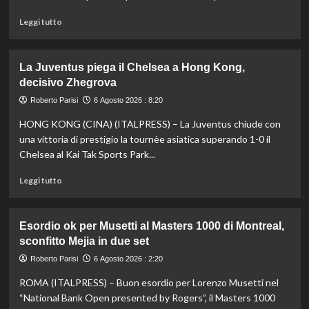
di
tuffi,
Leggi
Leggi tutto
il
di
quinto
più
oro
su
La Juventus piega il Chelsea a Hong Kong,
arriva
Fifa,
decisivo Zhegrova
nel
Priante
sincro
(Siga)
Roberto Parisi
6 Agosto 2026 : 8:20
con
“La
HONG KONG (CINA) (ITALPRESS) – La Juventus chiude con
Pizzini
credibilità
del
una vittoria di prestigio la tournèe asiatica superando 1-0 il
sistema
Chelsea al Kai Tak Sports Park...
passa
da
Leggi
Leggi tutto
governance
di
e
più
trasparenza”
su
Esordio ok per Musetti al Masters 1000 di Montreal,
La
sconfitto Mejia in due set
Juventus
piega
Roberto Parisi
6 Agosto 2026 : 2:20
il
ROMA (ITALPRESS) – Buon esordio per Lorenzo Musetti nel
Chelsea
a
“National Bank Open presented by Rogers”, il Masters 1000