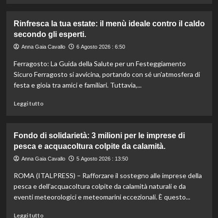
più
su
Rinfresca la tua estate: il menù ideale contro il caldo
Camera
secondo gli esperti.
approva
ddl
Anna Gaia Cavallo
6 Agosto 2026 : 6:50
ColtivaItalia:
Ferragosto: La Guida della Salute per un Festeggiamento
finanziamenti
aumentati
Sicuro Ferragosto si avvicina, portando con sé un'atmosfera di
di
festa e gioia tra amici e familiari. Tuttavia,...
un
miliardo
Leggi
Leggi tutto
per
di
il
più
settore
su
Fondo di solidarietà: 3 milioni per le imprese di
primario.
Rinfresca
pesca e acquacoltura colpite da calamità.
la
tua
Anna Gaia Cavallo
5 Agosto 2026 : 13:50
estate:
ROMA (ITALPRESS) – Rafforzare il sostegno alle imprese della
il
menù
pesca e dell’acquacoltura colpite da calamità naturali e da
ideale
eventi meteorologici e meteomarini eccezionali. È questo...
contro
il
Leggi
Leggi tutto