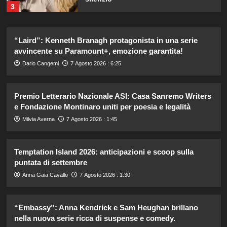
3
Emma ed Elisa: avventure
“Laird”: Kenneth Branagh protagonista in una serie
emozionanti in motoslitta sul
secondo ghiacciaio più grande
avvincente su Paramount+, emozione garantita!
d’Islanda.
4
Dario Cangemi
7 Agosto 2026 : 6:25
Riccardo Guarnieri chiude con
Premio Letterario Nazionale ASI: Casa Sanremo Writers
Sabrina dopo il falò con Giovanni:
e Fondazione Montinaro uniti per poesia e legalità
verità inaspettate svelate.
5
Milvia Averna
7 Agosto 2026 : 1:45
Lorenzo Riccardi nel cast del
Temptation Island 2026: anticipazioni e scoop sulla
Grande Fratello Vip? Claudia Dionigi
puntata di settembre
svela la verità.
1
Anna Gaia Cavallo
7 Agosto 2026 : 1:30
“Embassy”: Anna Kendrick e Sam Heughan brillano
Rihanna in lingerie: dopo 10 anni, è
tornata in studio per il nuovo album!
nella nuova serie ricca di suspense e comedy.