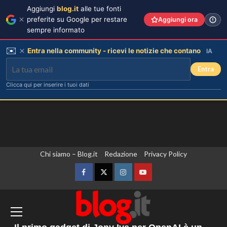
Aggiungi
blog.it
alle tue fonti
preferite su Google per restare
Aggiungi ora
sempre informato
✉️
Entra nella community - ricevi le notizie che contano
IA
Entra
Clicca qui per inserire i tuoi dati
Vai
Chi siamo – Blog.it
Redazione
Privacy Policy
Cristian confessa il tradimento con
Soraya: “Ho tradito” e rompe il
al
silenzio
contenuto
Facebook
Twitter
Instagram
YouTube
3
Il Senato Usa dichiara Anthony Fauci
Emma ed Elisa: avventure
colpevole di oltraggio al Congresso,
emozionanti in motoslitta sul
rischia un’indagine penale
secondo ghiacciaio più grande