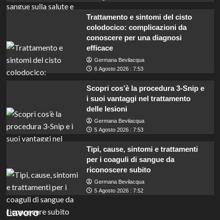
Trattamento e sintomi del cisto
colodocico: complicazioni da
conoscere per una diagnosi
efficace
Germana Bevilacqua
6 Agosto 2026 : 7:53
Scopri cos’è la procedura 3-Snip e
i suoi vantaggi nel trattamento
delle lesioni
Germana Bevilacqua
5 Agosto 2026 : 7:53
Tipi, cause, sintomi e trattamenti
per i coaguli di sangue da
riconoscere subito
Germana Bevilacqua
5 Agosto 2026 : 7:52
Lavoro per insegnanti con INDIRE: guadagna
Lavoro
200 euro al giorno in selezione pubblica.