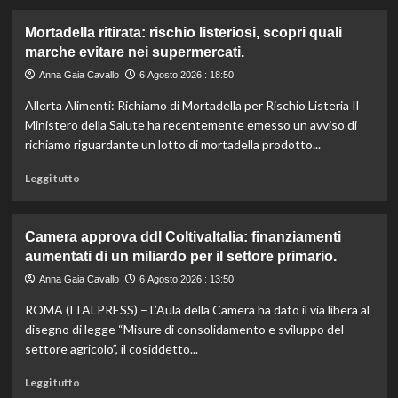
Mortadella ritirata: rischio listeriosi, scopri quali
marche evitare nei supermercati.
Anna Gaia Cavallo
6 Agosto 2026 : 18:50
Allerta Alimenti: Richiamo di Mortadella per Rischio Listeria Il
Ministero della Salute ha recentemente emesso un avviso di
richiamo riguardante un lotto di mortadella prodotto...
Leggi
Leggi tutto
di
più
su
Camera approva ddl ColtivaItalia: finanziamenti
Mortadella
aumentati di un miliardo per il settore primario.
ritirata:
rischio
Anna Gaia Cavallo
6 Agosto 2026 : 13:50
listeriosi,
ROMA (ITALPRESS) – L’Aula della Camera ha dato il via libera al
scopri
quali
disegno di legge “Misure di consolidamento e sviluppo del
marche
settore agricolo”, il cosiddetto...
evitare
nei
Leggi
Leggi tutto
supermercati.
di