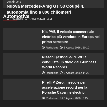
budget
Leggi
Leggi tutto
ridotto
di
Nuova Mercedes-Amg GT 53 Coupè 4,
secondo
più
autonomia fino a 800 chilometri
l’esperta
su
Automotive
Redazione
Liguria
7 Agosto 2026 : 2:15
potenzia
agricoltura:
Kia PV5, il veicolo commerciale
aumentano
elettrico più venduto in Europa nel
di
primo semestre
un
milione
Redazione
6 Agosto 2026 : 20:10
le
risorse
Nissan Qashqai e-POWER
per
conquista un titolo del Guinness
il
World Records
bando
Redazione
6 Agosto 2026 : 14:20
SRG01.
Pirelli P Zero, mescole per
accelerazione record per la
Porsche Cayenne electric
Redazione
6 Agosto 2026 : 8:15