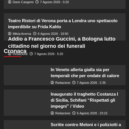
2
Dario Cangemi
7 Agosto 2026 : 0:20
Cristian confessa il tradimento con
Teatro Ristori di Verona porta a Londra uno spettacolo
Soraya: “Ho tradito” e rompe il
imperdibile su Frida Kahlo
silenzio
3
Milvia Averna
6 Agosto 2026 : 19:50
Addio a Francesco Guccini, a Bologna lutto
cittadino nel giorno dei funerali
Emma ed Elisa: avventure
Cronaca
emozionanti in motoslitta sul
Redazione
7 Agosto 2026 : 5:20
secondo ghiacciaio più grande
d’Islanda.
4
In Veneto allerta gialla sia per
temporali che per ondate di calore
Riccardo Guarnieri chiude con
Redazione
7 Agosto 2026 : 2:35
Sabrina dopo il falò con Giovanni:
verità inaspettate svelate.
Inaugurato il traghetto Costanza I
5
di Sicilia, Schifani “Rispettati gli
impegni” / Video
Redazione
6 Agosto 2026 : 23:15
Scritte contro Meloni e i poliziotti a