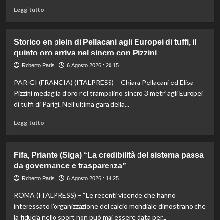
Leggi
Leggi tutto
di
più
su
Storico en plein di Pellacani agli Europei di tuffi, il
Darderi
quinto oro arriva nel sincro con Pizzini
agli
ottavi
Roberto Parisi
6 Agosto 2026 : 20:15
del
PARIGI (FRANCIA) (ITALPRESS) – Chiara Pellacani ed Elisa
Masters
1000
Pizzini medaglia d’oro nel trampolino sincro 3 metri agli Europei
di
di tuffi di Parigi. Nell’ultima gara della...
Montreal,
Shang
Leggi
Leggi tutto
battuto
di
in
più
tre
su
Fifa, Priante (Siga) “La credibilità del sistema passa
set
Storico
da governance e trasparenza”
en
plein
Roberto Parisi
6 Agosto 2026 : 14:25
di
ROMA (ITALPRESS) – “Le recenti vicende che hanno
Pellacani
agli
interessato l’organizzazione del calcio mondiale dimostrano che
Europei
la fiducia nello sport non può mai essere data per...