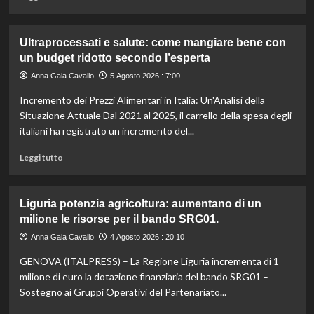
caldo
di
secondo
più
gli
su
Ultraprocessati e salute: come mangiare bene con
esperti.
Fondo
un budget ridotto secondo l’esperta
di
solidarietà:
Anna Gaia Cavallo
5 Agosto 2026 : 7:00
3
Incremento dei Prezzi Alimentari in Italia: Un'Analisi della
milioni
per
Situazione Attuale Dal 2021 al 2025, il carrello della spesa degli
le
italiani ha registrato un incremento del...
imprese
di
Leggi
Leggi tutto
pesca
di
e
più
acquacoltura
su
Liguria potenzia agricoltura: aumentano di un
colpite
Ultraprocessati
milione le risorse per il bando SRG01.
da
e
calamità.
salute:
Anna Gaia Cavallo
4 Agosto 2026 : 20:10
come
GENOVA (ITALPRESS) – La Regione Liguria incrementa di 1
mangiare
bene
milione di euro la dotazione finanziaria del bando SRG01 –
con
Sostegno ai Gruppi Operativi del Partenariato...
un