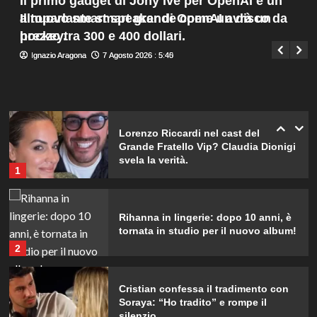
Il primo gadget di Jony Ive per OpenAI è un
Menu
d’Islanda.
4
altoparlante smart grande come un disco da
Il nuovo smart speaker di OpenAI avrà un
Giuseppe Recca
7 Agosto 2026 : 2:00
principale
hockey.
prezzo tra 300 e 400 dollari.
Riccardo Guarnieri chiude con
Ignazio Aragona
Ignazio Aragona
7 Agosto 2026 : 5:45
7 Agosto 2026 : 5:40
Sabrina dopo il falò con Giovanni:
verità inaspettate svelate.
5
Lorenzo Riccardi nel cast del
Grande Fratello Vip? Claudia Dionigi
svela la verità.
1
Rihanna in lingerie: dopo 10 anni, è
tornata in studio per il nuovo album!
2
Cristian confessa il tradimento con
Soraya: “Ho tradito” e rompe il
silenzio