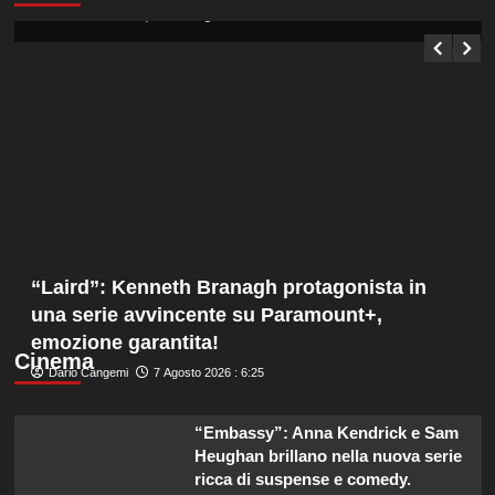
Germana Bevilacqua
7 Agosto 2026 : 1:05
“Laird”: Kenneth Branagh protagonista in
una serie avvincente su Paramount+,
emozione garantita!
Cinema
Dario Cangemi
7 Agosto 2026 : 6:25
“Embassy”: Anna Kendrick e Sam
Heughan brillano nella nuova serie
ricca di suspense e comedy.