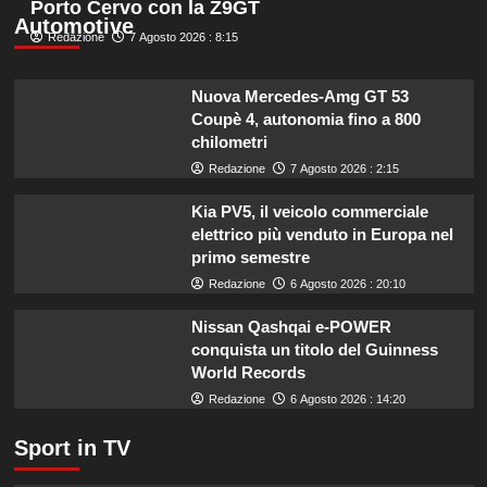
Porto Cervo con la Z9GT
l’esperta
su
Automotive
Redazione
Liguria
7 Agosto 2026 : 8:15
potenzia
agricoltura:
Nuova Mercedes-Amg GT 53
aumentano
Coupè 4, autonomia fino a 800
di
chilometri
un
milione
Redazione
7 Agosto 2026 : 2:15
le
risorse
Kia PV5, il veicolo commerciale
per
elettrico più venduto in Europa nel
il
primo semestre
bando
Redazione
6 Agosto 2026 : 20:10
SRG01.
Nissan Qashqai e-POWER
conquista un titolo del Guinness
World Records
Redazione
6 Agosto 2026 : 14:20
Sport in TV