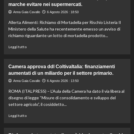
marche evitare nei supermercati.
Anna Gaia Cavallo
6 Agosto 2026 : 18:50
Allerta Alimenti: Richiamo di Mortadella per Rischio Listeria Il
Ministero della Salute ha recentemente emesso un avviso di
richiamo riguardante un lotto di mortadella prodotto...
Leggi
Leggi tutto
di
più
su
Camera approva ddl ColtivaItalia: finanziamenti
Mortadella
aumentati di un miliardo per il settore primario.
ritirata:
rischio
Anna Gaia Cavallo
6 Agosto 2026 : 13:50
listeriosi,
ROMA (ITALPRESS) – L’Aula della Camera ha dato il via libera al
scopri
quali
disegno di legge “Misure di consolidamento e sviluppo del
marche
settore agricolo”, il cosiddetto...
evitare
nei
Leggi
Leggi tutto
supermercati.
di
più
su