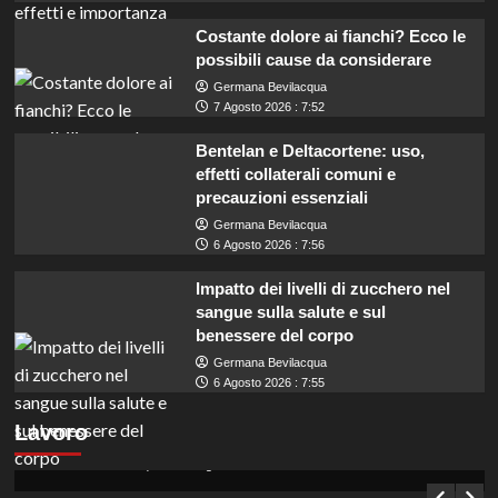
Costante dolore ai fianchi? Ecco le
possibili cause da considerare
Germana Bevilacqua
7 Agosto 2026 : 7:52
Bentelan e Deltacortene: uso,
effetti collaterali comuni e
precauzioni essenziali
Germana Bevilacqua
6 Agosto 2026 : 7:56
Impatto dei livelli di zucchero nel
sangue sulla salute e sul
benessere del corpo
Germana Bevilacqua
6 Agosto 2026 : 7:55
Concorso per assistenti amministrativi a
Lavoro
Enna: opportunità per diplomati in Sicilia.
Germana Bevilacqua
7 Agosto 2026 : 7:10