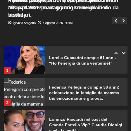
Prenota il tuo spazio: Esponi al TechCrunch
Il primo gadget di Jony Ive per OpenAI è un
Menu
4
Disrupt 2026 per raggiungere migliaia di
altoparlante smart grande come un disco da
Giuseppe Recca
7 Agosto 2026 : 8:05
principale
visitatori.
hockey.
Cristian confessa il tradimento con
Ignazio Aragona
Ignazio Aragona
7 Agosto 2026 : 11:45
7 Agosto 2026 : 5:45
Soraya: “Ho tradito” e rompe il
silenzio
5
Lorella Cuccarini compie 61 anni:
“Ho l’energia di una ventenne!”
1
Federica Pellegrini compie 38 anni:
celebrazione in famiglia da mamma
bis emozionante e gioiosa.
2
Lorenzo Riccardi nel cast del
Grande Fratello Vip? Claudia Dionigi
svela la verità.