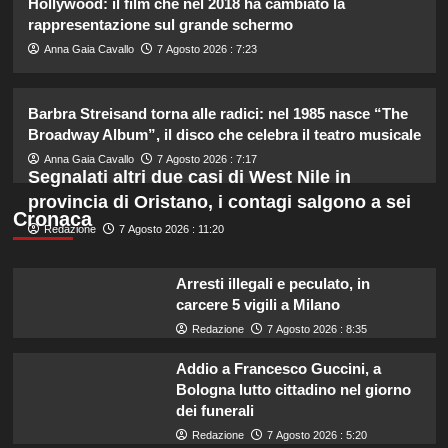
Hollywood: il film che nel 2018 ha cambiato la
2
rappresentazione sul grande schermo
Anna Gaia Cavallo
7 Agosto 2026 : 7:23
Lorenzo Riccardi nel cast del
Grande Fratello Vip? Claudia Dionigi
svela la verità.
Barbra Streisand torna alle radici: nel 1985 nasce “The
3
Broadway Album”, il disco che celebra il teatro musicale
Anna Gaia Cavallo
7 Agosto 2026 : 7:17
Segnalati altri due casi di West Nile in
Rihanna in lingerie: dopo 10 anni, è
provincia di Oristano, i contagi salgono a sei
tornata in studio per il nuovo album!
Cronaca
4
Redazione
7 Agosto 2026 : 11:20
Cristian confessa il tradimento con
Arresti illegali e peculato, in
Soraya: “Ho tradito” e rompe il
carcere 5 vigili a Milano
silenzio
Redazione
7 Agosto 2026 : 8:35
5
Addio a Francesco Guccini, a
Bologna lutto cittadino nel giorno
dei funerali
Redazione
7 Agosto 2026 : 5:20