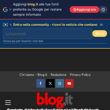
Aggiungi
blog.it
alle tue fonti
preferite su Google per restare
Aggiungi ora
sempre informato
✉️
Entra nella community - ricevi le notizie che contano
IA
Entra
Clicca qui per inserire i tuoi dati
Vai
Chi siamo – Blog.it
Redazione
Privacy Policy
Lorenzo Riccardi nel cast del
Grande Fratello Vip? Claudia Dionigi
al
svela la verità.
contenuto
Facebook
Twitter
Instagram
YouTube
3
Gli Houthi attaccano le forze governative
Rihanna in lingerie: dopo 10 anni, è
in Yemen, almeno 45 morti
tornata in studio per il nuovo album!