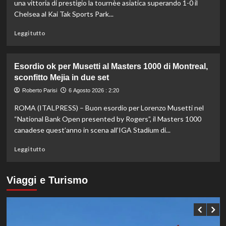
del
una vittoria di prestigio la tournèe asiatica superando 1-0 il
sistema
Chelsea al Kai Tak Sports Park...
passa
da
Leggi
Leggi tutto
governance
di
e
più
trasparenza”
su
Esordio ok per Musetti al Masters 1000 di Montreal,
La
sconfitto Mejia in due set
Juventus
piega
Roberto Parisi
6 Agosto 2026 : 2:20
il
ROMA (ITALPRESS) – Buon esordio per Lorenzo Musetti nel
Chelsea
a
“National Bank Open presented by Rogers”, il Masters 1000
Hong
canadese quest’anno in scena all’IGA Stadium di...
Kong,
decisivo
Leggi
Leggi tutto
Zhegrova
di
più
su
Viaggi e Turismo
Esordio
ok
per
Musetti
al