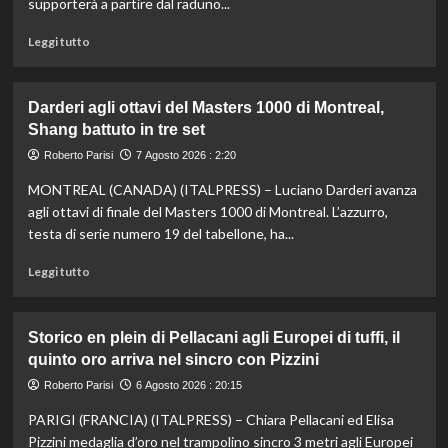
supporterà a partire dal raduno...
Leggi
Leggi tutto
di
più
su
Darderi agli ottavi del Masters 1000 di Montreal,
Nazionale,
Shang battuto in tre set
ecco
lo
Roberto Parisi
7 Agosto 2026 : 2:20
staff
MONTREAL (CANADA) (ITALPRESS) – Luciano Darderi avanza
di
Mancini:
agli ottavi di finale del Masters 1000 di Montreal. L’azzurro,
Bollini
testa di serie numero 19 del tabellone, ha...
vice,
Oriali
Leggi
Leggi tutto
torna
di
team
più
manager,
su
Storico en plein di Pellacani agli Europei di tuffi, il
Bonucci
Darderi
quinto oro arriva nel sincro con Pizzini
tra
agli
i
ottavi
Roberto Parisi
6 Agosto 2026 : 20:15
collaboratori
del
PARIGI (FRANCIA) (ITALPRESS) – Chiara Pellacani ed Elisa
Masters
1000
Pizzini medaglia d’oro nel trampolino sincro 3 metri agli Europei