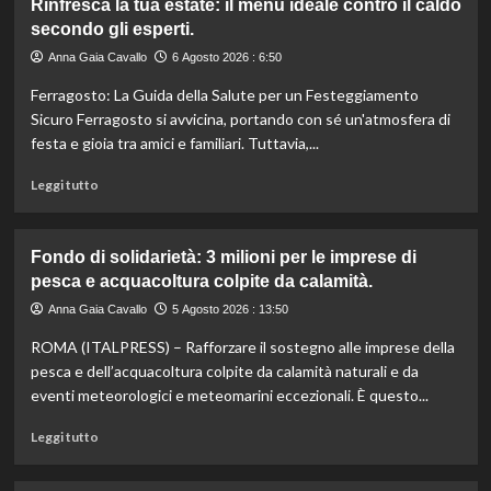
Rinfresca la tua estate: il menù ideale contro il caldo
Camera
secondo gli esperti.
approva
ddl
Anna Gaia Cavallo
6 Agosto 2026 : 6:50
ColtivaItalia:
Ferragosto: La Guida della Salute per un Festeggiamento
finanziamenti
aumentati
Sicuro Ferragosto si avvicina, portando con sé un'atmosfera di
di
festa e gioia tra amici e familiari. Tuttavia,...
un
miliardo
Leggi
Leggi tutto
per
di
il
più
settore
su
Fondo di solidarietà: 3 milioni per le imprese di
primario.
Rinfresca
pesca e acquacoltura colpite da calamità.
la
tua
Anna Gaia Cavallo
5 Agosto 2026 : 13:50
estate:
ROMA (ITALPRESS) – Rafforzare il sostegno alle imprese della
il
menù
pesca e dell’acquacoltura colpite da calamità naturali e da
ideale
eventi meteorologici e meteomarini eccezionali. È questo...
contro
il
Leggi
Leggi tutto
caldo
di
secondo
più