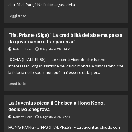
di
di tuffi di Parigi. Nell’ultima gara della...
Montreal,
Shang
Leggi
Leggi tutto
battuto
di
in
più
tre
su
Fifa, Priante (Siga) “La credibilità del sistema passa
set
Storico
da governance e trasparenza”
en
plein
Roberto Parisi
6 Agosto 2026 : 14:25
di
ROMA (ITALPRESS) – “Le recenti vicende che hanno
Pellacani
agli
interessato l’organizzazione del calcio mondiale dimostrano che
Europei
la fiducia nello sport non può mai essere data per...
di
tuffi,
Leggi
Leggi tutto
il
di
quinto
più
oro
su
La Juventus piega il Chelsea a Hong Kong,
arriva
Fifa,
decisivo Zhegrova
nel
Priante
sincro
(Siga)
Roberto Parisi
6 Agosto 2026 : 8:20
con
“La
HONG KONG (CINA) (ITALPRESS) – La Juventus chiude con
Pizzini
credibilità