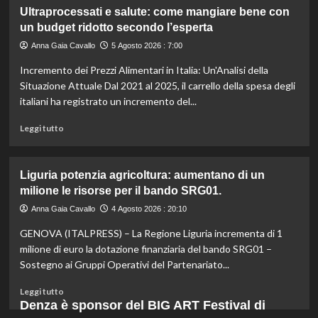
gli
su
Ultraprocessati e salute: come mangiare bene con
esperti.
Fondo
un budget ridotto secondo l’esperta
di
solidarietà:
Anna Gaia Cavallo
5 Agosto 2026 : 7:00
3
Incremento dei Prezzi Alimentari in Italia: Un'Analisi della
milioni
per
Situazione Attuale Dal 2021 al 2025, il carrello della spesa degli
le
italiani ha registrato un incremento del...
imprese
di
Leggi
Leggi tutto
pesca
di
e
più
acquacoltura
su
Liguria potenzia agricoltura: aumentano di un
colpite
Ultraprocessati
milione le risorse per il bando SRG01.
da
e
calamità.
salute:
Anna Gaia Cavallo
4 Agosto 2026 : 20:10
come
GENOVA (ITALPRESS) – La Regione Liguria incrementa di 1
mangiare
bene
milione di euro la dotazione finanziaria del bando SRG01 –
con
Sostegno ai Gruppi Operativi del Partenariato...
un
budget
Leggi
Leggi tutto
ridotto
di
Denza è sponsor del BIG ART Festival di
secondo
più