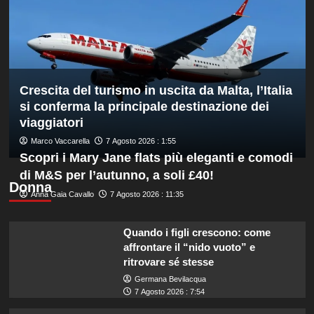
Masters
1000
di
Montreal,
sconfitto
Mejia
Crescita del turismo in uscita da Malta, l’Italia
in
due
si conferma la principale destinazione dei
set
viaggiatori
Marco Vaccarella
7 Agosto 2026 : 1:55
Scopri i Mary Jane flats più eleganti e comodi
di M&S per l’autunno, a soli £40!
Donna
Anna Gaia Cavallo
7 Agosto 2026 : 11:35
Quando i figli crescono: come
affrontare il “nido vuoto” e
ritrovare sé stesse
Germana Bevilacqua
7 Agosto 2026 : 7:54