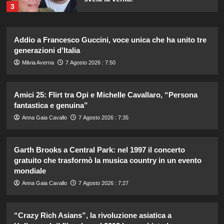
3
Addio a Francesco Guccini, voce unica che ha unito tre
Rihanna in lingerie: dopo 10 anni, è
tornata in studio per il nuovo album!
generazioni d’Italia
4
Milvia Averna
7 Agosto 2026 : 7:50
Cristian confessa il tradimento con
Amici 25: Flirt tra Opi e Michelle Cavallaro, “Persona
Soraya: “Ho tradito” e rompe il
fantastica e genuina”
silenzio
5
Anna Gaia Cavallo
7 Agosto 2026 : 7:35
Garth Brooks a Central Park: nel 1997 il concerto
Lorella Cuccarini compie 61 anni:
“Ho l’energia di una ventenne!”
gratuito che trasformò la musica country in un evento
mondiale
1
Anna Gaia Cavallo
7 Agosto 2026 : 7:27
Federica Pellegrini compie 38 anni:
celebrazione in famiglia da mamma
“Crazy Rich Asians”, la rivoluzione asiatica a
bis emozionante e gioiosa.