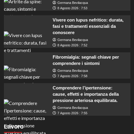
Germana Bevilacqua
8 Agosto 2026 : 7:53
Vivere con lupus nefritico: durata,
fasi e trattamenti essenziali da
conoscere
Germana Bevilacqua
8 Agosto 2026 : 7:52
Fibromialgia: segnali chiave per
comprendere i sintomi
Germana Bevilacqua
7 Agosto 2026 : 7:58
Comprendere l’ipertensione:
cause, effetti e importanza della
pressione arteriosa equilibrata.
Germana Bevilacqua
Milano assume 16 istruttori direttivi:
7 Agosto 2026 : 7:55
opportunità per laureati, anche triennali, nei
Lavoro
servizi tecnici.