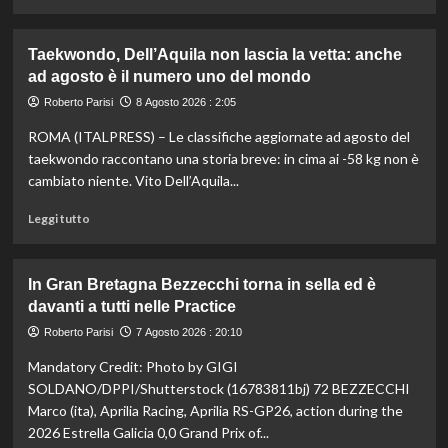
Europei
di
di
più
Parigi
su
Taekwondo, Dell’Aquila non lascia la vetta: anche
Impresa
ad agosto è il numero uno del mondo
di
Kelly
Roberto Parisi
8 Agosto 2026 : 2:05
Doualla:
ROMA (ITALPRESS) – Le classifiche aggiornate ad agosto del
a
16
taekwondo raccontano una storia breve: in cima ai -58 kg non è
anni
cambiato niente. Vito Dell’Aquila...
è
bronzo
Leggi
Leggi tutto
sui
di
100
più
ai
su
In Gran Bretagna Bezzecchi torna in sella ed è
Mondiali
Taekwondo,
davanti a tutti nelle Practice
U20
Dell’Aquila
non
Roberto Parisi
7 Agosto 2026 : 20:10
lascia
Mandatory Credit: Photo by GIGI
la
vetta:
SOLDANO/DPPI/Shutterstock (16783811bj) 72 BEZZECCHI
anche
Marco (ita), Aprilia Racing, Aprilia RS-GP26, action during the
ad
2026 Estrella Galicia 0,0 Grand Prix of...
agosto