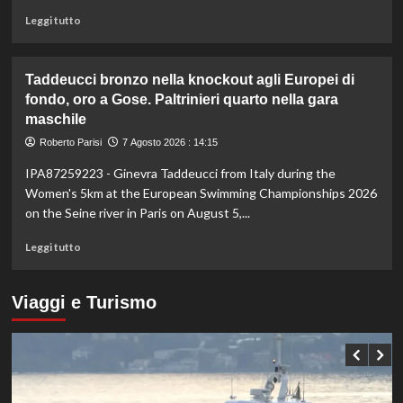
è
Leggi
Leggi tutto
il
di
numero
più
uno
su
Taddeucci bronzo nella knockout agli Europei di
del
In
fondo, oro a Gose. Paltrinieri quarto nella gara
mondo
Gran
maschile
Bretagna
Bezzecchi
Roberto Parisi
7 Agosto 2026 : 14:15
torna
in
IPA87259223 - Ginevra Taddeucci from Italy during the
sella
Women's 5km at the European Swimming Championships 2026
ed
on the Seine river in Paris on August 5,...
è
davanti
Leggi
Leggi tutto
a
di
tutti
più
nelle
su
Viaggi e Turismo
Practice
Taddeucci
bronzo
nella
knockout
agli
Europei