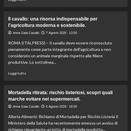
tagli
di
agli
più
aiuti
su
Il cavallo: una risorsa indispensabile per
umanitari”.
Controllo
l’agricoltura moderna e sostenibile.
qualità
olio
Anna Gaia Cavallo
7 Agosto 2026 : 13:50
e
ROMA (ITALPRESS) – Il cavallo deve essere riconosciuto
vino:
l’IRVO
pienamente come parte integrante dell’agricoltura e non
potenzia
considerato un animale marginale rispetto alle filiere
l’organico
produttive. Lo sottolinea...
per
certificazioni
Leggi
Leggi tutto
più
di
rigorose.
più
su
Mortadella ritirata: rischio listeriosi, scopri quali
Il
marche evitare nei supermercati.
cavallo:
una
Anna Gaia Cavallo
6 Agosto 2026 : 18:50
risorsa
Allerta Alimenti: Richiamo di Mortadella per Rischio Listeria Il
indispensabile
per
Ministero della Salute ha recentemente emesso un avviso di
l’agricoltura
richiamo riguardante un lotto di mortadella prodotto...