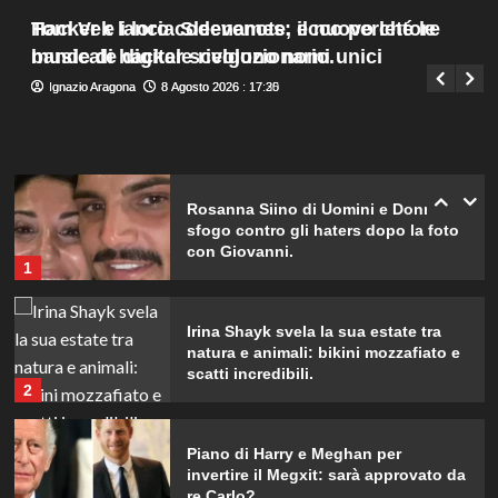
sulla terza gravidanza.
Menu
4
Tom Vek lancia Sleevenote, il nuovo lettore
Hacker e i loro codenames: ecco perché le
Giuseppe Recca
8 Agosto 2026 : 19:40
principale
musicale digitale rivoluzionario.
bande di hacker scelgono nomi unici
Ignazio Aragona
Ignazio Aragona
8 Agosto 2026 : 17:30
8 Agosto 2026 : 17:25
Britney Spears: il suo intenso sfogo
su madre e fallimenti emotivi
5
Rosanna Siino di Uomini e Donne:
sfogo contro gli haters dopo la foto
con Giovanni.
1
Irina Shayk svela la sua estate tra
natura e animali: bikini mozzafiato e
scatti incredibili.
2
Piano di Harry e Meghan per
invertire il Megxit: sarà approvato da
re Carlo?