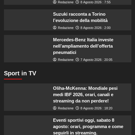
di
Redazione
8 Agosto 2026 : 7:55
un
miliardo
Suzuki racconta a Torino
per
l’evoluzione della mobilità
il
Redazione
8 Agosto 2026 : 2:00
settore
primario.
Mercedes-Benz Italia investe
nell’ampliamento dell’offerta
pneumatici
Redazione
7 Agosto 2026 : 20:05
Sport in TV
Oliha-McKenna: Mondiale pesi
medi IBF 2026, orari, canali e
streaming da non perdere!
Redazione
8 Agosto 2026 : 18:20
Eventi sportivi oggi, sabato 8
agosto: orari, programma e come
seguirli in streaming.