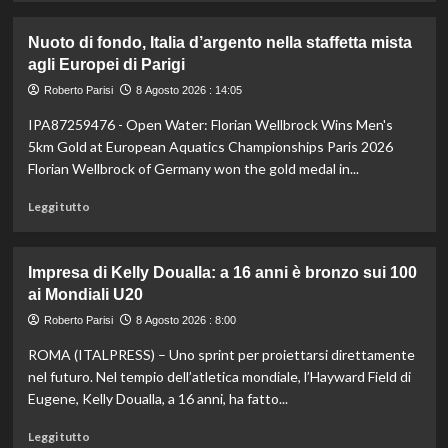
più
su
Nuoto di fondo, Italia d’argento nella staffetta mista
Il
agli Europei di Parigi
Milan
battuto
Roberto Parisi
8 Agosto 2026 : 14:05
in
IPA87259476 - Open Water: Florian Wellbrock Wins Men's
amichevole
3-
5km Gold at European Aquatics Championships Paris 2026
0
Florian Wellbrock of Germany won the gold medal in...
dal
Chelsea
Leggi
Leggi tutto
di
più
su
Impresa di Kelly Doualla: a 16 anni è bronzo sui 100
Nuoto
ai Mondiali U20
di
fondo,
Roberto Parisi
8 Agosto 2026 : 8:00
Italia
ROMA (ITALPRESS) – Uno sprint per proiettarsi direttamente
d’argento
nella
nel futuro. Nel tempio dell’atletica mondiale, l’Hayward Field di
staffetta
Eugene, Kelly Doualla, a 16 anni, ha fatto...
mista
agli
Leggi
Leggi tutto