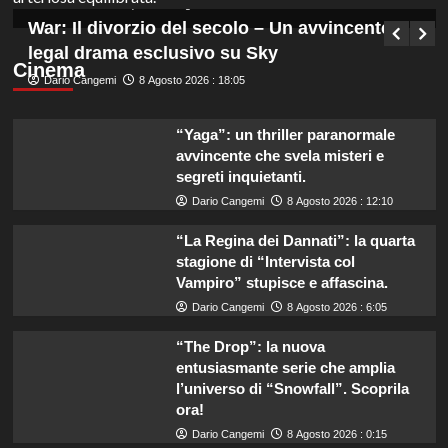
Germana Bevilacqua
8 Agosto 2026 : 18:50
War: Il divorzio del secolo – Un avvincente
legal drama esclusivo su Sky
Cinema
Dario Cangemi
8 Agosto 2026 : 18:05
“Yaga”: un thriller paranormale
avvincente che svela misteri e
segreti inquietanti.
Dario Cangemi
8 Agosto 2026 : 12:10
“La Regina dei Dannati”: la quarta
stagione di “Intervista col
Vampiro” stupisce e affascina.
Dario Cangemi
8 Agosto 2026 : 6:05
“The Drop”: la nuova
entusiasmante serie che amplia
l’universo di “Snowfall”. Scoprila
ora!
Dario Cangemi
8 Agosto 2026 : 0:15