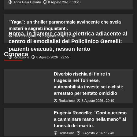
2
Anna Gaia Cavallo
8 Agosto 2026 : 13:20
Piano di Harry e Meghan per
“Yaga”: un thriller paranormale avvincente che svela
invertire il Megxit: sarà approvato da
misteri e segreti inquietanti.
re Carlo?
Roma, in fiamme cabina elettrica adiacente al
3
Dario Cangemi
8 Agosto 2026 : 12:10
centro di emodialisi del Policlinico Gemelli:
pazienti evacuati, nessun ferito
Cristina Marino e Luca Argentero:
Cronaca
Redazione
8 Agosto 2026 : 22:55
un nuovo bambino in arrivo? Indizi
sulla terza gravidanza.
4
Diverbio rischia di finire in
tragedia nel Torinese,
automobilista investe sei ciclisti:
Britney Spears: il suo intenso sfogo
arrestato per tentato omicidio
su madre e fallimenti emotivi
Redazione
8 Agosto 2026 : 20:10
5
Eugenia Roccella: “Continueremo
a camminare mano nella mano” ai
funerali del marito.
Redazione
8 Agosto 2026 : 17:40