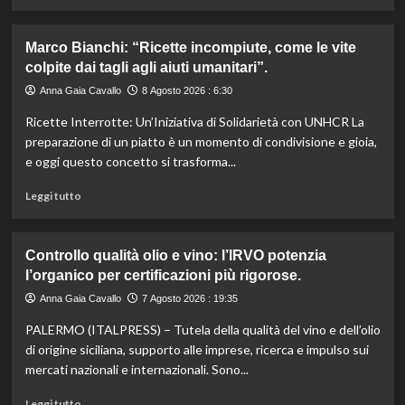
di
più
su
Marco Bianchi: “Ricette incompiute, come le vite
Emilia-
colpite dai tagli agli aiuti umanitari”.
Romagna
investe
Anna Gaia Cavallo
8 Agosto 2026 : 6:30
6
Ricette Interrotte: Un’Iniziativa di Solidarietà con UNHCR La
milioni
per
preparazione di un piatto è un momento di condivisione e gioia,
valorizzare
e oggi questo concetto si trasforma...
le
sue
Leggi
Leggi tutto
eccellenze
di
agroalimentari
più
certificate.
su
Controllo qualità olio e vino: l’IRVO potenzia
Marco
l’organico per certificazioni più rigorose.
Bianchi:
“Ricette
Anna Gaia Cavallo
7 Agosto 2026 : 19:35
incompiute,
PALERMO (ITALPRESS) – Tutela della qualità del vino e dell’olio
come
le
di origine siciliana, supporto alle imprese, ricerca e impulso sui
vite
mercati nazionali e internazionali. Sono...
colpite
dai
Leggi
Leggi tutto