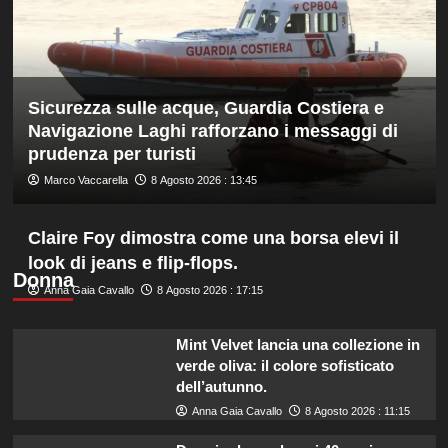
di
fondo,
oro
a
Gose.
Sicurezza sulle acque, Guardia Costiera e
Paltrinieri
quarto
Navigazione Laghi rafforzano i messaggi di
nella
prudenza per turisti
gara
Marco Vaccarella
8 Agosto 2026 : 13:45
maschile
Claire Foy dimostra come una borsa elevi il
look di jeans e flip-flops.
Donna
Anna Gaia Cavallo
8 Agosto 2026 : 17:15
Mint Velvet lancia una collezione in
verde oliva: il colore sofisticato
dell’autunno.
Anna Gaia Cavallo
8 Agosto 2026 : 11:15