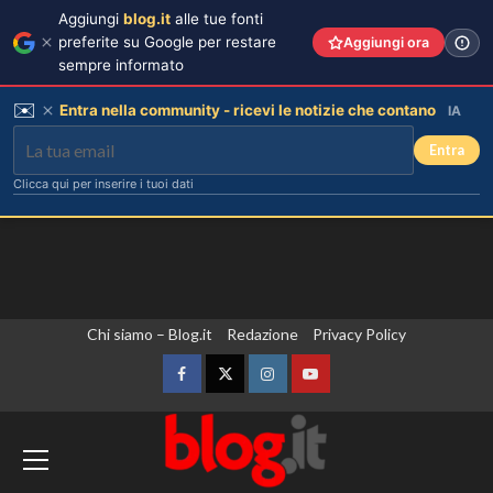
Aggiungi
blog.it
alle tue fonti
preferite su Google per restare
Aggiungi ora
sempre informato
✉️
Entra nella community - ricevi le notizie che contano
IA
Entra
Clicca qui per inserire i tuoi dati
Vai
Chi siamo – Blog.it
Redazione
Privacy Policy
Piano di Harry e Meghan per
invertire il Megxit: sarà approvato da
al
re Carlo?
contenuto
Facebook
Twitter
Instagram
YouTube
3
Yemen, le forze armate annunciano
Cristina Marino e Luca Argentero:
un nuovo bambino in arrivo? Indizi
un’operazione militare contro gli Houthi