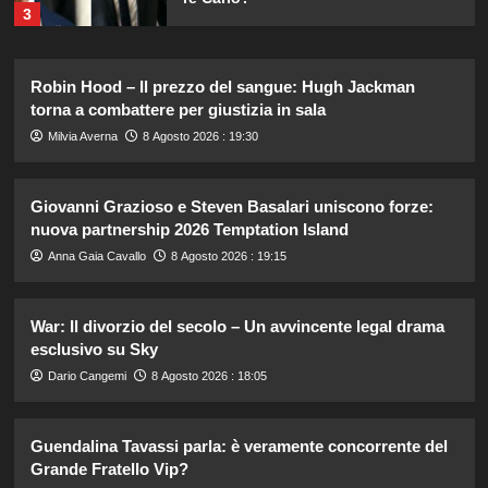
3
Cristina Marino e Luca Argentero:
Robin Hood – Il prezzo del sangue: Hugh Jackman
un nuovo bambino in arrivo? Indizi
torna a combattere per giustizia in sala
sulla terza gravidanza.
4
Milvia Averna
8 Agosto 2026 : 19:30
Giovanni Grazioso e Steven Basalari uniscono forze:
Britney Spears: il suo intenso sfogo
su madre e fallimenti emotivi
nuova partnership 2026 Temptation Island
5
Anna Gaia Cavallo
8 Agosto 2026 : 19:15
Rosanna Siino di Uomini e Donne:
War: Il divorzio del secolo – Un avvincente legal drama
sfogo contro gli haters dopo la foto
esclusivo su Sky
con Giovanni.
1
Dario Cangemi
8 Agosto 2026 : 18:05
Irina Shayk svela la sua estate tra
Guendalina Tavassi parla: è veramente concorrente del
natura e animali: bikini mozzafiato e
Grande Fratello Vip?
scatti incredibili.