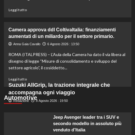
moderna
e
Leggi
Leggi tutto
sostenibile.
di
più
su
Camera approva ddl ColtivaItalia: finanziamenti
Mortadella
aumentati di un miliardo per il settore primario.
ritirata:
rischio
Anna Gaia Cavallo
6 Agosto 2026 : 13:50
listeriosi,
ROMA (ITALPRESS) – L’Aula della Camera ha dato il via libera al
scopri
quali
disegno di legge “Misure di consolidamento e sviluppo del
marche
settore agricolo”, il cosiddetto...
evitare
nei
Leggi
Leggi tutto
supermercati.
di
Suzuki AllGrip, la trazione integrale che
più
accompagna ogni viaggio
su
Automotive
Redazione
Camera
8 Agosto 2026 : 19:50
approva
ddl
Jeep Avenger leader tra i SUV e
ColtivaItalia:
secondo modello in assoluto più
finanziamenti
venduto d’Italia
aumentati