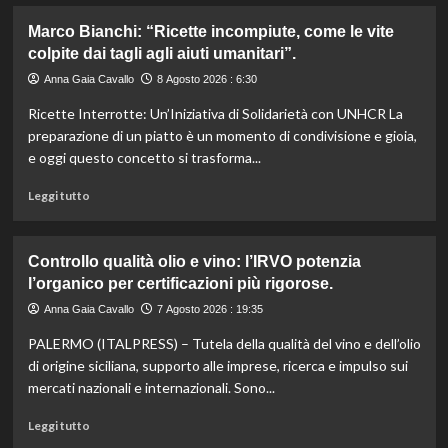
più
su
Marco Bianchi: “Ricette incompiute, come le vite
Emilia-
colpite dai tagli agli aiuti umanitari”.
Romagna
investe
Anna Gaia Cavallo
8 Agosto 2026 : 6:30
6
Ricette Interrotte: Un’Iniziativa di Solidarietà con UNHCR La
milioni
per
preparazione di un piatto è un momento di condivisione e gioia,
valorizzare
e oggi questo concetto si trasforma...
le
sue
Leggi
Leggi tutto
eccellenze
di
agroalimentari
più
certificate.
su
Controllo qualità olio e vino: l’IRVO potenzia
Marco
l’organico per certificazioni più rigorose.
Bianchi:
“Ricette
Anna Gaia Cavallo
7 Agosto 2026 : 19:35
incompiute,
PALERMO (ITALPRESS) – Tutela della qualità del vino e dell’olio
come
le
di origine siciliana, supporto alle imprese, ricerca e impulso sui
vite
mercati nazionali e internazionali. Sono...
colpite
dai
Leggi
Leggi tutto
tagli
di