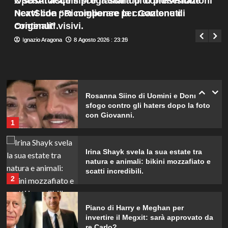
X sostituisce il programma di condivisione
OpenAI acquisisce la startup di presentazioni
sulla terza gravidanza.
Menu
4
ricavi con “Ricompense per Contenuti
NextSlide per migliorare la creazione di
Giuseppe Recca
8 Agosto 2026 : 19:40
principale
Originali”.
contenuti visivi.
Ignazio Aragona
Ignazio Aragona
8 Agosto 2026 : 23:20
8 Agosto 2026 : 23:15
Britney Spears: il suo intenso sfogo
su madre e fallimenti emotivi
5
Rosanna Siino di Uomini e Donne:
sfogo contro gli haters dopo la foto
con Giovanni.
1
Irina Shayk svela la sua estate tra
natura e animali: bikini mozzafiato e
scatti incredibili.
2
Piano di Harry e Meghan per
invertire il Megxit: sarà approvato da
re Carlo?