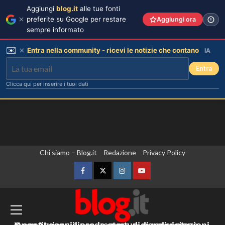
Aggiungi
blog.it
alle tue fonti
preferite su Google per restare
Aggiungi ora
sempre informato
✉️
Entra nella community - ricevi le notizie che contano
IA
Entra
Clicca qui per inserire i tuoi dati
Vai
Chi siamo – Blog.it
Redazione
Privacy Policy
Piano di Harry e Meghan per
invertire il Megxit: sarà approvato da
al
re Carlo?
contenuto
Facebook
Twitter
Instagram
YouTube
3
Yemen, le forze armate annunciano
Cristina Marino e Luca Argentero:
un nuovo bambino in arrivo? Indizi
un’operazione militare contro gli Houthi