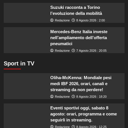
miliardo
Suzuki racconta a Torino
per
l’evoluzione della mobilità
il
Redazione
8 Agosto 2026 : 2:00
settore
primario.
Mercedes-Benz Italia investe
nell’ampliamento dell’offerta
pneumatici
Redazione
7 Agosto 2026 : 20:05
Sport in TV
Oliha-McKenna: Mondiale pesi
medi IBF 2026, orari, canali e
streaming da non perdere!
Redazione
8 Agosto 2026 : 18:20
Eventi sportivi oggi, sabato 8
agosto: orari, programma e come
seguirli in streaming.
Redazione
8 Agosto 2026 : 12:25