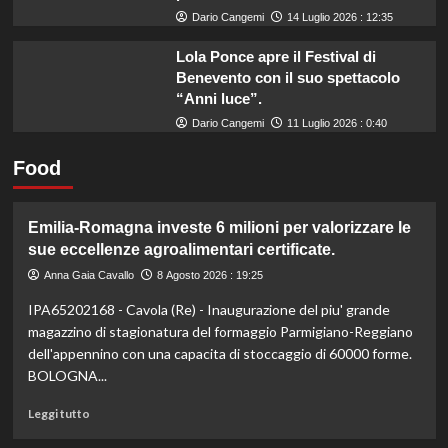
Dario Cangemi
14 Luglio 2026 : 12:35
Lola Ponce apre il Festival di
Benevento con il suo spettacolo
“Anni luce”.
Dario Cangemi
11 Luglio 2026 : 0:40
Food
Emilia-Romagna investe 6 milioni per valorizzare le
sue eccellenze agroalimentari certificate.
Anna Gaia Cavallo
8 Agosto 2026 : 19:25
IPA65202168 - Cavola (Re) - Inaugurazione del piu' grande
magazzino di stagionatura del formaggio Parmigiano-Reggiano
dell'appennino con una capacita di stoccaggio di 60000 forme.
BOLOGNA...
Leggi
Leggi tutto
di