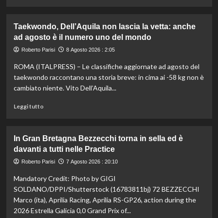
Europei
di
di
più
Parigi
su
Taekwondo, Dell’Aquila non lascia la vetta: anche
Impresa
ad agosto è il numero uno del mondo
di
Kelly
Roberto Parisi
8 Agosto 2026 : 2:05
Doualla:
ROMA (ITALPRESS) – Le classifiche aggiornate ad agosto del
a
16
taekwondo raccontano una storia breve: in cima ai -58 kg non è
anni
cambiato niente. Vito Dell’Aquila...
è
bronzo
Leggi
Leggi tutto
sui
di
100
più
ai
su
In Gran Bretagna Bezzecchi torna in sella ed è
Mondiali
Taekwondo,
davanti a tutti nelle Practice
U20
Dell’Aquila
non
Roberto Parisi
7 Agosto 2026 : 20:10
lascia
Mandatory Credit: Photo by GIGI
la
vetta:
SOLDANO/DPPI/Shutterstock (16783811bj) 72 BEZZECCHI
anche
Marco (ita), Aprilia Racing, Aprilia RS-GP26, action during the
ad
2026 Estrella Galicia 0,0 Grand Prix of...
agosto