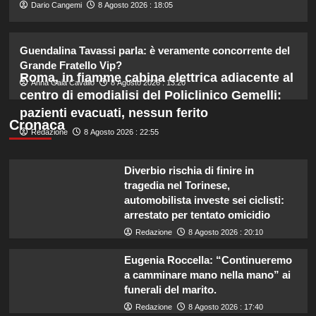
2
Dario Cangemi
8 Agosto 2026 : 18:05
Piano di Harry e Meghan per
Guendalina Tavassi parla: è veramente concorrente del
invertire il Megxit: sarà approvato da
Grande Fratello Vip?
re Carlo?
Roma, in fiamme cabina elettrica adiacente al
3
Anna Gaia Cavallo
8 Agosto 2026 : 13:20
centro di emodialisi del Policlinico Gemelli:
pazienti evacuati, nessun ferito
Cristina Marino e Luca Argentero:
Cronaca
Redazione
8 Agosto 2026 : 22:55
un nuovo bambino in arrivo? Indizi
sulla terza gravidanza.
4
Diverbio rischia di finire in
tragedia nel Torinese,
automobilista investe sei ciclisti:
Britney Spears: il suo intenso sfogo
arrestato per tentato omicidio
su madre e fallimenti emotivi
Redazione
8 Agosto 2026 : 20:10
5
Eugenia Roccella: “Continueremo
a camminare mano nella mano” ai
funerali del marito.
Redazione
8 Agosto 2026 : 17:40