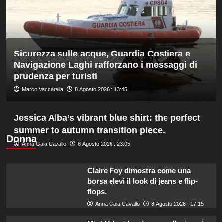
di
fondo,
oro
a
Gose.
Sicurezza sulle acque, Guardia Costiera e
Paltrinieri
quarto
Navigazione Laghi rafforzano i messaggi di
nella
prudenza per turisti
gara
Marco Vaccarella
8 Agosto 2026 : 13:45
maschile
Jessica Alba’s vibrant blue shirt: the perfect
summer to autumn transition piece.
Donna
Anna Gaia Cavallo
8 Agosto 2026 : 23:05
Claire Foy dimostra come una
borsa elevi il look di jeans e flip-
flops.
Anna Gaia Cavallo
8 Agosto 2026 : 17:15