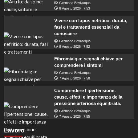
Germana Bevilacqua
8 Agosto 2026 : 7:53
Vivere con lupus nefritico: durata,
fasi e trattamenti essenziali da
conoscere
Germana Bevilacqua
8 Agosto 2026 : 7:52
Fibromialgia: segnali chiave per
comprendere i sintomi
Germana Bevilacqua
7 Agosto 2026 : 7:58
Comprendere l’ipertensione:
cause, effetti e importanza della
pressione arteriosa equilibrata.
Germana Bevilacqua
Milano assume 16 istruttori direttivi:
7 Agosto 2026 : 7:55
opportunità per laureati, anche triennali, nei
Lavoro
servizi tecnici.