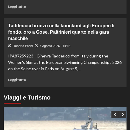
è
Leggi
Leggi tutto
il
di
numero
più
uno
su
Taddeucci bronzo nella knockout agli Europei di
del
In
fondo, oro a Gose. Paltrinieri quarto nella gara
mondo
Gran
maschile
Bretagna
Bezzecchi
Roberto Parisi
7 Agosto 2026 : 14:15
torna
in
IPA87259223 - Ginevra Taddeucci from Italy during the
sella
Women's 5km at the European Swimming Championships 2026
ed
on the Seine river in Paris on August 5,...
è
davanti
Leggi
Leggi tutto
a
di
tutti
più
nelle
su
Viaggi e Turismo
Practice
Taddeucci
bronzo
nella
knockout
agli
Europei