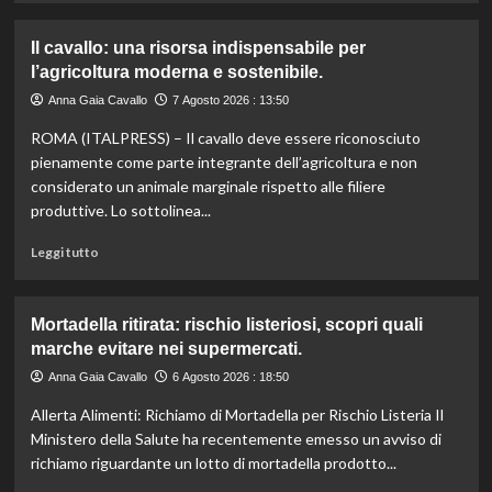
agli
più
aiuti
su
Il cavallo: una risorsa indispensabile per
umanitari”.
Controllo
l’agricoltura moderna e sostenibile.
qualità
olio
Anna Gaia Cavallo
7 Agosto 2026 : 13:50
e
ROMA (ITALPRESS) – Il cavallo deve essere riconosciuto
vino:
l’IRVO
pienamente come parte integrante dell’agricoltura e non
potenzia
considerato un animale marginale rispetto alle filiere
l’organico
produttive. Lo sottolinea...
per
certificazioni
Leggi
Leggi tutto
più
di
rigorose.
più
su
Mortadella ritirata: rischio listeriosi, scopri quali
Il
marche evitare nei supermercati.
cavallo:
una
Anna Gaia Cavallo
6 Agosto 2026 : 18:50
risorsa
Allerta Alimenti: Richiamo di Mortadella per Rischio Listeria Il
indispensabile
per
Ministero della Salute ha recentemente emesso un avviso di
l’agricoltura
richiamo riguardante un lotto di mortadella prodotto...
moderna