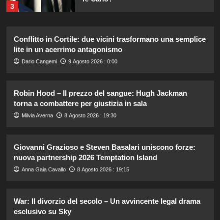
3
Cristina Marino e Luca Argentero:
Conflitto in Cortile: due vicini trasformano una semplice
un nuovo bambino in arrivo? Indizi
lite in un acerrimo antagonismo
sulla terza gravidanza.
4
Dario Cangemi
9 Agosto 2026 : 0:00
Robin Hood – Il prezzo del sangue: Hugh Jackman
Britney Spears: il suo intenso sfogo
su madre e fallimenti emotivi
torna a combattere per giustizia in sala
5
Milvia Averna
8 Agosto 2026 : 19:30
Rosanna Siino di Uomini e Donne:
Giovanni Grazioso e Steven Basalari uniscono forze:
sfogo contro gli haters dopo la foto
nuova partnership 2026 Temptation Island
con Giovanni.
1
Anna Gaia Cavallo
8 Agosto 2026 : 19:15
Irina Shayk svela la sua estate tra
War: Il divorzio del secolo – Un avvincente legal drama
natura e animali: bikini mozzafiato e
esclusivo su Sky
scatti incredibili.