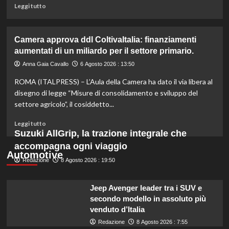
e
Leggi
Leggi tutto
sostenibile.
di
più
su
Camera approva ddl ColtivaItalia: finanziamenti
Mortadella
aumentati di un miliardo per il settore primario.
ritirata:
rischio
Anna Gaia Cavallo
6 Agosto 2026 : 13:50
listeriosi,
ROMA (ITALPRESS) – L’Aula della Camera ha dato il via libera al
scopri
quali
disegno di legge “Misure di consolidamento e sviluppo del
marche
settore agricolo”, il cosiddetto...
evitare
nei
Leggi
Leggi tutto
supermercati.
di
Suzuki AllGrip, la trazione integrale che
più
accompagna ogni viaggio
su
Automotive
Redazione
Camera
8 Agosto 2026 : 19:50
approva
ddl
Jeep Avenger leader tra i SUV e
ColtivaItalia:
secondo modello in assoluto più
finanziamenti
venduto d’Italia
aumentati
di
Redazione
8 Agosto 2026 : 7:55
un