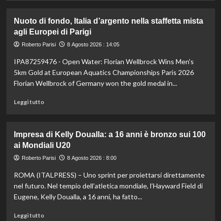
più
su
Nuoto di fondo, Italia d’argento nella staffetta mista
Il
agli Europei di Parigi
Milan
battuto
Roberto Parisi
8 Agosto 2026 : 14:05
in
IPA87259476 - Open Water: Florian Wellbrock Wins Men's
amichevole
3-
5km Gold at European Aquatics Championships Paris 2026
0
Florian Wellbrock of Germany won the gold medal in...
dal
Chelsea
Leggi
Leggi tutto
di
più
su
Impresa di Kelly Doualla: a 16 anni è bronzo sui 100
Nuoto
ai Mondiali U20
di
fondo,
Roberto Parisi
8 Agosto 2026 : 8:00
Italia
ROMA (ITALPRESS) – Uno sprint per proiettarsi direttamente
d’argento
nella
nel futuro. Nel tempio dell’atletica mondiale, l’Hayward Field di
staffetta
Eugene, Kelly Doualla, a 16 anni, ha fatto...
mista
agli
Leggi
Leggi tutto