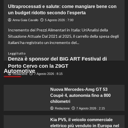
gli
su
Ultraprocessati e salute: come mangiare bene con
esperti.
Fondo
un budget ridotto secondo l’esperta
di
solidarietà:
Anna Gaia Cavallo
5 Agosto 2026 : 7:00
3
Incremento dei Prezzi Alimentari in Italia: Un'Analisi della
milioni
per
Situazione Attuale Dal 2021 al 2025, il carrello della spesa degli
le
italiani ha registrato un incremento del...
imprese
di
Leggi
Leggi tutto
pesca
di
Denza è sponsor del BIG ART Festival di
e
più
Porto Cervo con la Z9GT
acquacoltura
su
Automotive
colpite
Redazione
Ultraprocessati
7 Agosto 2026 : 8:15
da
e
calamità.
salute:
Nuova Mercedes-Amg GT 53
come
Coupè 4, autonomia fino a 800
mangiare
chilometri
bene
con
Redazione
7 Agosto 2026 : 2:15
un
budget
Kia PV5, il veicolo commerciale
ridotto
elettrico più venduto in Europa nel