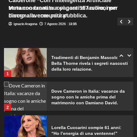
Calderone “Con l’Intelligenza Artificiale
bis emozionante e gioiosa.
Menu
4
verranno creati nuovi posti di lavoro, non
Meta condannata a pagare 567 milioni per
Giuseppe Recca
7 Agosto 2026 : 14:00
principale
bisogna averne paura”
danno alla comunità pubblica.
Lorenzo Riccardi nel cast del
Ignazio Aragona
Ignazio Aragona
7 Agosto 2026 : 14:25
7 Agosto 2026 : 11:50
Grande Fratello Vip? Claudia Dionigi
svela la verità.
5
Tradimenti di Benjamin Mascolo:
Bella Thorne rivela i segreti nascosti
della loro relazione.
1
Dove Cameron in Italia: vacanze da
sogno con le amiche prima del
matrimonio con Damiano David.
2
Lorella Cuccarini compie 61 anni:
“Ho l’energia di una ventenne!”