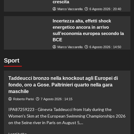
crescita
Marco Vaccarella
6 Agosto 2026 : 20:40
Incertezza alta, effetti shock
energetico ancora in arrivo
sull’economia europea secondo la
BCE
Marco Vaccarella
6 Agosto 2026 : 14:50
Sport
Taddeucci bronzo nella knockout agli Europei di
fondo, oro a Gose. Paltrinieri quarto nella gara
maschile
Roberto Parisi
7 Agosto 2026 : 14:15
IPA87259223 - Ginevra Taddeucci from Italy during the
Women's 5km at the European Swimming Championships 2026
on the Seine river in Paris on August 5,...
Leggi
Leggi tutto