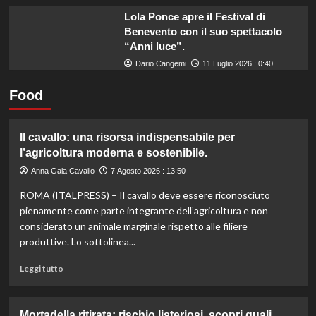
Lola Ponce apre il Festival di
Benevento con il suo spettacolo
“Anni luce”.
Dario Cangemi
11 Luglio 2026 : 0:40
Food
Il cavallo: una risorsa indispensabile per
l’agricoltura moderna e sostenibile.
Anna Gaia Cavallo
7 Agosto 2026 : 13:50
ROMA (ITALPRESS) – Il cavallo deve essere riconosciuto
pienamente come parte integrante dell’agricoltura e non
considerato un animale marginale rispetto alle filiere
produttive. Lo sottolinea...
Leggi
Leggi tutto
di
più
su
Mortadella ritirata: rischio listeriosi, scopri quali