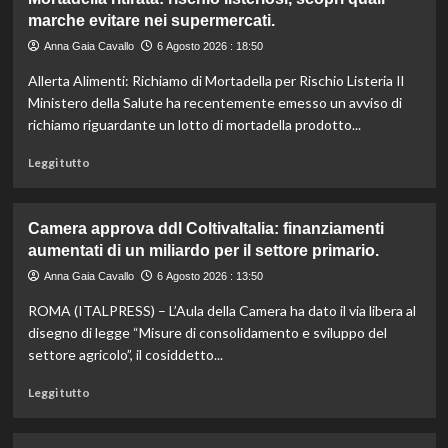
Il
marche evitare nei supermercati.
cavallo:
una
Anna Gaia Cavallo
6 Agosto 2026 : 18:50
risorsa
Allerta Alimenti: Richiamo di Mortadella per Rischio Listeria Il
indispensabile
per
Ministero della Salute ha recentemente emesso un avviso di
l’agricoltura
richiamo riguardante un lotto di mortadella prodotto...
moderna
e
Leggi
Leggi tutto
sostenibile.
di
più
su
Camera approva ddl ColtivaItalia: finanziamenti
Mortadella
aumentati di un miliardo per il settore primario.
ritirata:
rischio
Anna Gaia Cavallo
6 Agosto 2026 : 13:50
listeriosi,
ROMA (ITALPRESS) – L’Aula della Camera ha dato il via libera al
scopri
quali
disegno di legge “Misure di consolidamento e sviluppo del
marche
settore agricolo”, il cosiddetto...
evitare
nei
Leggi
Leggi tutto
supermercati.
di
più
su