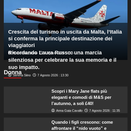
Hong
Kong,
decisivo
Zhegrova
Crescita del turismo in uscita da Malta, l’Italia
si conferma la principale destinazione dei
viaggiatori
Ricordando Laura Russo: una marcia
Marco Vaccarella
7 Agosto 2026 : 1:55
silenziosa per celebrare la sua memoria e il
suo impatto.
Donna
Serena Siino
7 Agosto 2026 : 13:30
Scopri i Mary Jane flats più
eleganti e comodi di M&S per
l’autunno, a soli £40!
Anna Gaia Cavallo
7 Agosto 2026 : 11:35
Quando i figli crescono: come
affrontare il “nido vuoto” e