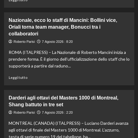
di
più
su
Nazionale, ecco lo staff di Mancini: Bollini vice,
Taddeucci
Oriali torna team manager, Bonucci tra i
bronzo
collaboratori
nella
knockout
Roberto Parisi
7 Agosto 2026 : 8:20
agli
Europei
ROMA (ITALPRESS) – La Nazionale di Roberto Mancini inizia a
di
prendere forma. È il giorno dell’ufficializzazione dello staff che lo
fondo,
supporterà a partire dal raduno...
oro
a
Leggi
Leggi tutto
Gose.
di
Paltrinieri
più
quarto
su
Darderi agli ottavi del Masters 1000 di Montreal,
nella
Nazionale,
Shang battuto in tre set
gara
ecco
maschile
lo
Roberto Parisi
7 Agosto 2026 : 2:20
staff
MONTREAL (CANADA) (ITALPRESS) – Luciano Darderi avanza
di
Mancini:
agli ottavi di finale del Masters 1000 di Montreal. L’azzurro,
Bollini
testa di serie numero 19 del tabellone, ha...