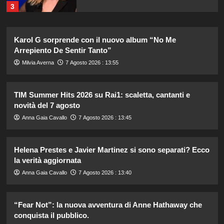
3
Federica Pellegrini compie 38 anni:
Karol G sorprende con il nuovo album “No Me
celebrazione in famiglia da mamma
Arrepiento De Sentir Tanto”
bis emozionante e gioiosa.
4
Milvia Averna
7 Agosto 2026 : 13:55
Lorenzo Riccardi nel cast del
TIM Summer Hits 2026 su Rai1: scaletta, cantanti e
Grande Fratello Vip? Claudia Dionigi
novità del 7 agosto
svela la verità.
5
Anna Gaia Cavallo
7 Agosto 2026 : 13:45
Tradimenti di Benjamin Mascolo:
Helena Prestes e Javier Martinez si sono separati? Ecco
Bella Thorne rivela i segreti nascosti
la verità aggiornata
della loro relazione.
1
Anna Gaia Cavallo
7 Agosto 2026 : 13:40
Dove Cameron in Italia: vacanze da
“Fear Not”: la nuova avventura di Anne Hathaway che
sogno con le amiche prima del
conquista il pubblico.
matrimonio con Damiano David.