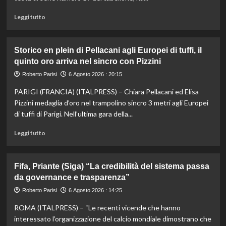
vice,
Oriali
Leggi
Leggi tutto
torna
di
team
più
manager,
su
Storico en plein di Pellacani agli Europei di tuffi, il
Bonucci
Darderi
quinto oro arriva nel sincro con Pizzini
tra
agli
i
ottavi
Roberto Parisi
6 Agosto 2026 : 20:15
collaboratori
del
PARIGI (FRANCIA) (ITALPRESS) – Chiara Pellacani ed Elisa
Masters
1000
Pizzini medaglia d’oro nel trampolino sincro 3 metri agli Europei
di
di tuffi di Parigi. Nell’ultima gara della...
Montreal,
Shang
Leggi
Leggi tutto
battuto
di
in
più
tre
su
Fifa, Priante (Siga) “La credibilità del sistema passa
set
Storico
da governance e trasparenza”
en
plein
Roberto Parisi
6 Agosto 2026 : 14:25
di
ROMA (ITALPRESS) – “Le recenti vicende che hanno
Pellacani
agli
interessato l’organizzazione del calcio mondiale dimostrano che