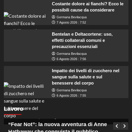
Costante dolore ai fianchi? Ecco le
possibili cause da considerare
Germana Bevilacqua
7 Agosto 2026 : 7:52
Bentelan e Deltacortene: uso,
effetti collaterali comuni e
precauzioni essenziali
Germana Bevilacqua
6 Agosto 2026 : 7:56
Impatto dei livelli di zucchero nel
sangue sulla salute e sul
benessere del corpo
Germana Bevilacqua
Coadiutori amministrativi cercasi in Calabria:
6 Agosto 2026 : 7:55
assunzioni con licenza media presso ASP
Lavoro
Vibo Valentia.
Germana Bevilacqua
7 Agosto 2026 : 13:15
“Fear Not”: la nuova avventura di Anne
Hathaway che conquista il pubblico.