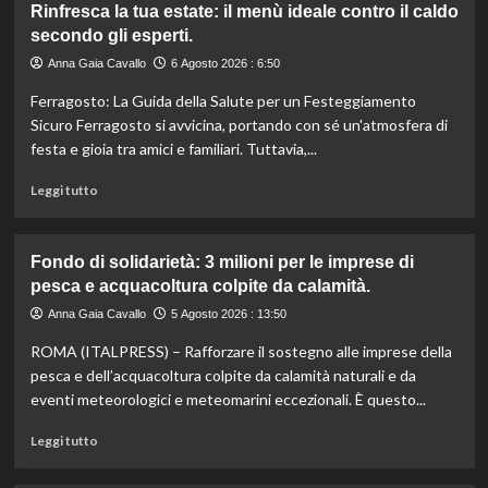
Rinfresca la tua estate: il menù ideale contro il caldo
Camera
secondo gli esperti.
approva
ddl
Anna Gaia Cavallo
6 Agosto 2026 : 6:50
ColtivaItalia:
Ferragosto: La Guida della Salute per un Festeggiamento
finanziamenti
aumentati
Sicuro Ferragosto si avvicina, portando con sé un'atmosfera di
di
festa e gioia tra amici e familiari. Tuttavia,...
un
miliardo
Leggi
Leggi tutto
per
di
il
più
settore
su
Fondo di solidarietà: 3 milioni per le imprese di
primario.
Rinfresca
pesca e acquacoltura colpite da calamità.
la
tua
Anna Gaia Cavallo
5 Agosto 2026 : 13:50
estate:
ROMA (ITALPRESS) – Rafforzare il sostegno alle imprese della
il
menù
pesca e dell’acquacoltura colpite da calamità naturali e da
ideale
eventi meteorologici e meteomarini eccezionali. È questo...
contro
il
Leggi
Leggi tutto
caldo
di
secondo
più