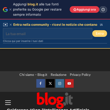
Aggiungi
blog.it
alle tue fonti
preferite su Google per restare
Aggiungi ora
sempre informato
✉️
Entra nella community - ricevi le notizie che contano
IA
Entra
Clicca qui per inserire i tuoi dati
Vai
Chi siamo – Blog.it
Redazione
Privacy Policy
Lorella Cuccarini compie 61 anni:
al
“Ho l’energia di una ventenne!”
contenuto
Facebook
Twitter
Instagram
YouTube
3
Non si fermano gli attacchi in Ucraina,
Kallas “Dall’Ue nuove sanzioni contro
persone legate a un apparato militare
Federica Pellegrini compie 38 anni:
celebrazione in famiglia da mamma
russo”