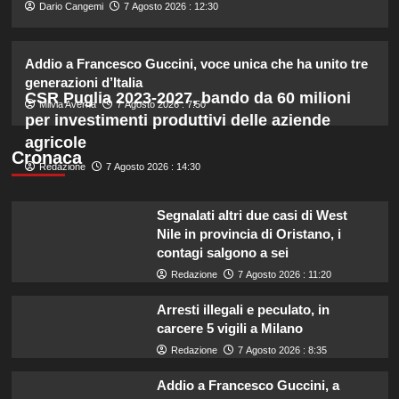
2
Dario Cangemi
7 Agosto 2026 : 12:30
Addio a Francesco Guccini, voce unica che ha unito tre
Lorella Cuccarini compie 61 anni:
“Ho l’energia di una ventenne!”
generazioni d’Italia
CSR Puglia 2023-2027, bando da 60 milioni
3
Milvia Averna
7 Agosto 2026 : 7:50
per investimenti produttivi delle aziende
agricole
Federica Pellegrini compie 38 anni:
Cronaca
Redazione
7 Agosto 2026 : 14:30
celebrazione in famiglia da mamma
bis emozionante e gioiosa.
4
Segnalati altri due casi di West
Nile in provincia di Oristano, i
Lorenzo Riccardi nel cast del
contagi salgono a sei
Grande Fratello Vip? Claudia Dionigi
Redazione
7 Agosto 2026 : 11:20
svela la verità.
5
Arresti illegali e peculato, in
carcere 5 vigili a Milano
Redazione
7 Agosto 2026 : 8:35
Addio a Francesco Guccini, a