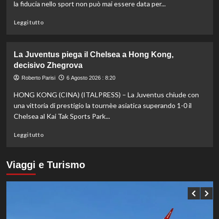
Europei
la fiducia nello sport non può mai essere data per...
di
tuffi,
Leggi
Leggi tutto
il
di
quinto
più
oro
su
La Juventus piega il Chelsea a Hong Kong,
arriva
Fifa,
decisivo Zhegrova
nel
Priante
sincro
(Siga)
Roberto Parisi
6 Agosto 2026 : 8:20
con
“La
HONG KONG (CINA) (ITALPRESS) – La Juventus chiude con
Pizzini
credibilità
del
una vittoria di prestigio la tournèe asiatica superando 1-0 il
sistema
Chelsea al Kai Tak Sports Park...
passa
da
Leggi
Leggi tutto
governance
di
e
più
trasparenza”
su
Viaggi e Turismo
La
Juventus
piega
il
Chelsea
a