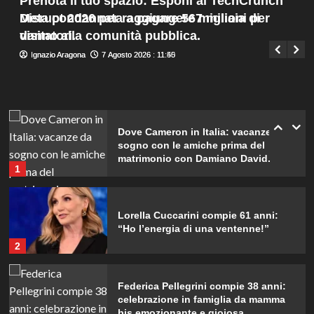
Prenota il tuo spazio: Esponi al TechCrunch
svela la verità.
Menu
4
Meta condannata a pagare 567 milioni per
Disrupt 2026 per raggiungere migliaia di
Giuseppe Recca
7 Agosto 2026 : 8:05
principale
danno alla comunità pubblica.
visitatori.
Ignazio Aragona
Ignazio Aragona
7 Agosto 2026 : 11:50
7 Agosto 2026 : 11:45
Rihanna in lingerie: dopo 10 anni, è
tornata in studio per il nuovo album!
5
Dove Cameron in Italia: vacanze da
sogno con le amiche prima del
matrimonio con Damiano David.
1
Lorella Cuccarini compie 61 anni:
“Ho l’energia di una ventenne!”
2
Federica Pellegrini compie 38 anni:
celebrazione in famiglia da mamma
bis emozionante e gioiosa.