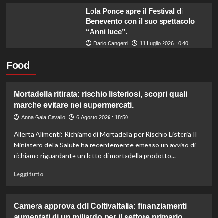
Lola Ponce apre il Festival di
Benevento con il suo spettacolo
“Anni luce”.
Dario Cangemi
11 Luglio 2026 : 0:40
Food
Mortadella ritirata: rischio listeriosi, scopri quali
marche evitare nei supermercati.
Anna Gaia Cavallo
6 Agosto 2026 : 18:50
Allerta Alimenti: Richiamo di Mortadella per Rischio Listeria Il
Ministero della Salute ha recentemente emesso un avviso di
richiamo riguardante un lotto di mortadella prodotto...
Leggi
Leggi tutto
di
più
su
Camera approva ddl ColtivaItalia: finanziamenti
Mortadella
aumentati di un miliardo per il settore primario.