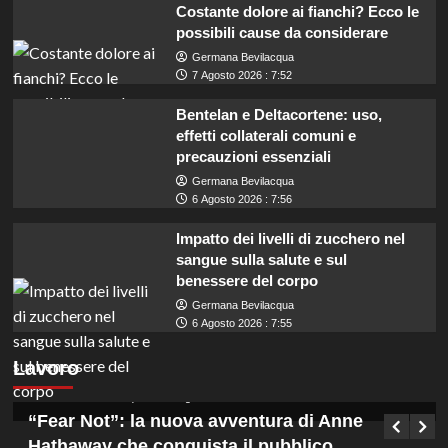
Costante dolore ai fianchi? Ecco le
possibili cause da considerare
Germana Bevilacqua
7 Agosto 2026 : 7:52
Bentelan e Deltacortene: uso,
effetti collaterali comuni e
precauzioni essenziali
Germana Bevilacqua
6 Agosto 2026 : 7:56
Impatto dei livelli di zucchero nel
sangue sulla salute e sul
benessere del corpo
Germana Bevilacqua
Coadiutori amministrativi cercasi in Calabria:
6 Agosto 2026 : 7:55
assunzioni con licenza media presso ASP
Lavoro
Vibo Valentia.
Germana Bevilacqua
7 Agosto 2026 : 13:15
“Fear Not”: la nuova avventura di Anne
Hathaway che conquista il pubblico.