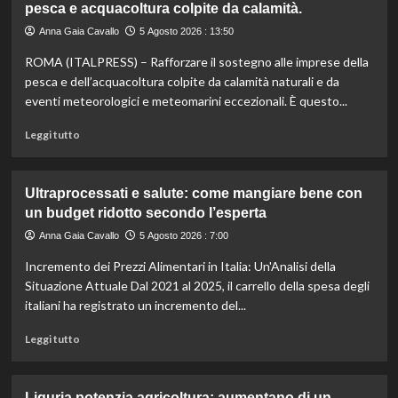
pesca e acquacoltura colpite da calamità.
la
tua
Anna Gaia Cavallo
5 Agosto 2026 : 13:50
estate:
ROMA (ITALPRESS) – Rafforzare il sostegno alle imprese della
il
menù
pesca e dell’acquacoltura colpite da calamità naturali e da
ideale
eventi meteorologici e meteomarini eccezionali. È questo...
contro
il
Leggi
Leggi tutto
caldo
di
secondo
più
gli
su
Ultraprocessati e salute: come mangiare bene con
esperti.
Fondo
un budget ridotto secondo l’esperta
di
solidarietà:
Anna Gaia Cavallo
5 Agosto 2026 : 7:00
3
Incremento dei Prezzi Alimentari in Italia: Un'Analisi della
milioni
per
Situazione Attuale Dal 2021 al 2025, il carrello della spesa degli
le
italiani ha registrato un incremento del...
imprese
di
Leggi
Leggi tutto
pesca
di
e
più
acquacoltura
su
Liguria potenzia agricoltura: aumentano di un