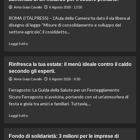
ritirata:
rischio
Anna Gaia Cavallo
6 Agosto 2026 : 13:50
listeriosi,
ROMA (ITALPRESS) – L’Aula della Camera ha dato il via libera al
scopri
quali
disegno di legge “Misure di consolidamento e sviluppo del
marche
settore agricolo”, il cosiddetto...
evitare
nei
Leggi
Leggi tutto
supermercati.
di
più
su
Rinfresca la tua estate: il menù ideale contro il caldo
Camera
secondo gli esperti.
approva
ddl
Anna Gaia Cavallo
6 Agosto 2026 : 6:50
ColtivaItalia:
Ferragosto: La Guida della Salute per un Festeggiamento
finanziamenti
aumentati
Sicuro Ferragosto si avvicina, portando con sé un'atmosfera di
di
festa e gioia tra amici e familiari. Tuttavia,...
un
miliardo
Leggi
Leggi tutto
per
di
il
più
settore
su
Fondo di solidarietà: 3 milioni per le imprese di
primario.
Rinfresca