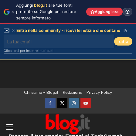
Aggiungi
blog.it
alle tue fonti
preferite su Google per restare
Aggiungi ora
sempre informato
✉️
Entra nella community - ricevi le notizie che contano
IA
Entra
Clicca qui per inserire i tuoi dati
Vai
Chi siamo – Blog.it
Redazione
Privacy Policy
Federica Pellegrini compie 38 anni:
celebrazione in famiglia da mamma
al
bis emozionante e gioiosa.
contenuto
Facebook
Twitter
Instagram
YouTube
3
Gli Houthi attaccano le forze governative
Lorenzo Riccardi nel cast del
Grande Fratello Vip? Claudia Dionigi
in Yemen, almeno 45 morti