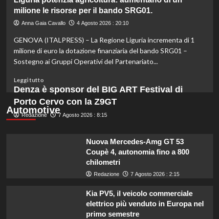
colpite
Ultraprocessati
milione le risorse per il bando SRG01.
da
e
calamità.
salute:
Anna Gaia Cavallo
4 Agosto 2026 : 20:10
come
GENOVA (ITALPRESS) – La Regione Liguria incrementa di 1
mangiare
bene
milione di euro la dotazione finanziaria del bando SRG01 –
con
Sostegno ai Gruppi Operativi del Partenariato...
un
budget
Leggi
Leggi tutto
ridotto
di
Denza è sponsor del BIG ART Festival di
secondo
più
Porto Cervo con la Z9GT
l’esperta
su
Automotive
Redazione
Liguria
7 Agosto 2026 : 8:15
potenzia
agricoltura:
Nuova Mercedes-Amg GT 53
aumentano
Coupè 4, autonomia fino a 800
di
chilometri
un
milione
Redazione
7 Agosto 2026 : 2:15
le
risorse
Kia PV5, il veicolo commerciale
per
elettrico più venduto in Europa nel
il
primo semestre
bando