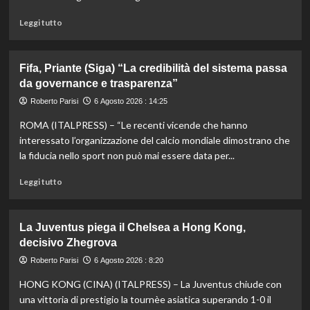
Montreal,
Shang
Leggi
Leggi tutto
battuto
di
in
più
tre
su
Fifa, Priante (Siga) “La credibilità del sistema passa
set
Storico
da governance e trasparenza”
en
plein
Roberto Parisi
6 Agosto 2026 : 14:25
di
ROMA (ITALPRESS) – “Le recenti vicende che hanno
Pellacani
agli
interessato l’organizzazione del calcio mondiale dimostrano che
Europei
la fiducia nello sport non può mai essere data per...
di
tuffi,
Leggi
Leggi tutto
il
di
quinto
più
oro
su
La Juventus piega il Chelsea a Hong Kong,
arriva
Fifa,
decisivo Zhegrova
nel
Priante
sincro
(Siga)
Roberto Parisi
6 Agosto 2026 : 8:20
con
“La
HONG KONG (CINA) (ITALPRESS) – La Juventus chiude con
Pizzini
credibilità
del
una vittoria di prestigio la tournèe asiatica superando 1-0 il