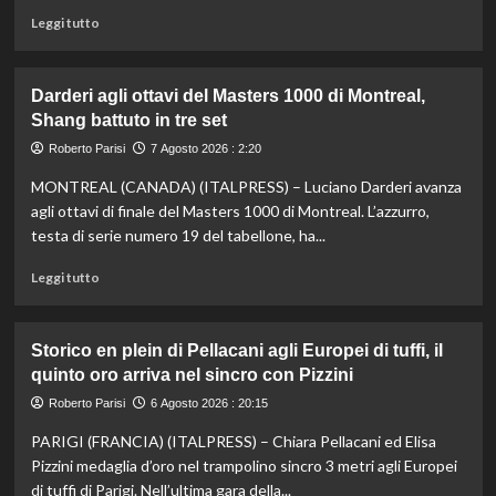
Leggi
Leggi tutto
di
più
su
Darderi agli ottavi del Masters 1000 di Montreal,
Nazionale,
Shang battuto in tre set
ecco
lo
Roberto Parisi
7 Agosto 2026 : 2:20
staff
MONTREAL (CANADA) (ITALPRESS) – Luciano Darderi avanza
di
Mancini:
agli ottavi di finale del Masters 1000 di Montreal. L’azzurro,
Bollini
testa di serie numero 19 del tabellone, ha...
vice,
Oriali
Leggi
Leggi tutto
torna
di
team
più
manager,
su
Storico en plein di Pellacani agli Europei di tuffi, il
Bonucci
Darderi
quinto oro arriva nel sincro con Pizzini
tra
agli
i
ottavi
Roberto Parisi
6 Agosto 2026 : 20:15
collaboratori
del
PARIGI (FRANCIA) (ITALPRESS) – Chiara Pellacani ed Elisa
Masters
1000
Pizzini medaglia d’oro nel trampolino sincro 3 metri agli Europei
di
di tuffi di Parigi. Nell’ultima gara della...