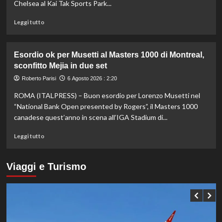
sistema
Chelsea al Kai Tak Sports Park...
passa
da
Leggi
Leggi tutto
governance
di
e
più
trasparenza”
su
Esordio ok per Musetti al Masters 1000 di Montreal,
La
sconfitto Mejia in due set
Juventus
piega
Roberto Parisi
6 Agosto 2026 : 2:20
il
ROMA (ITALPRESS) – Buon esordio per Lorenzo Musetti nel
Chelsea
a
“National Bank Open presented by Rogers”, il Masters 1000
Hong
canadese quest’anno in scena all’IGA Stadium di...
Kong,
decisivo
Leggi
Leggi tutto
Zhegrova
di
più
su
Viaggi e Turismo
Esordio
ok
per
Musetti
al
Masters