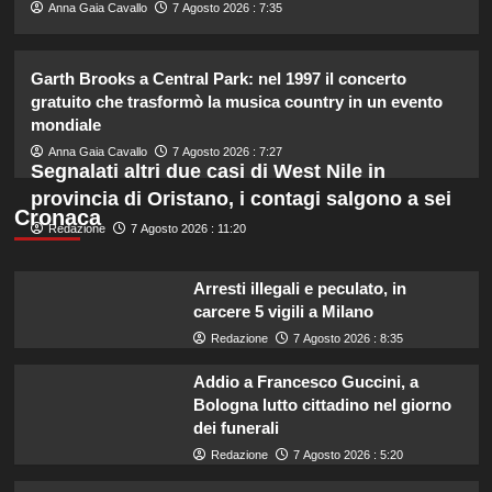
2
Anna Gaia Cavallo
7 Agosto 2026 : 7:35
Federica Pellegrini compie 38 anni:
Garth Brooks a Central Park: nel 1997 il concerto
celebrazione in famiglia da mamma
gratuito che trasformò la musica country in un evento
bis emozionante e gioiosa.
mondiale
3
Anna Gaia Cavallo
7 Agosto 2026 : 7:27
Segnalati altri due casi di West Nile in
Lorenzo Riccardi nel cast del
provincia di Oristano, i contagi salgono a sei
Grande Fratello Vip? Claudia Dionigi
Cronaca
svela la verità.
Redazione
7 Agosto 2026 : 11:20
4
Arresti illegali e peculato, in
carcere 5 vigili a Milano
Rihanna in lingerie: dopo 10 anni, è
tornata in studio per il nuovo album!
Redazione
7 Agosto 2026 : 8:35
5
Addio a Francesco Guccini, a
Bologna lutto cittadino nel giorno
dei funerali
Redazione
7 Agosto 2026 : 5:20