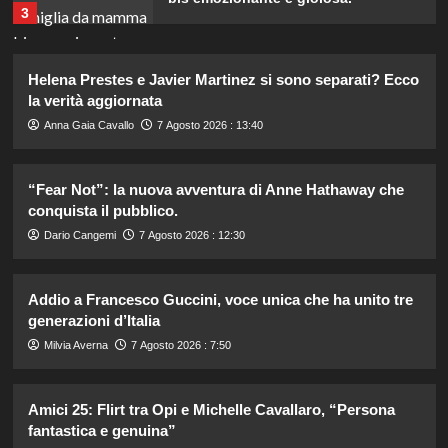
3
Lorenzo Riccardi nel cast del
Helena Prestes e Javier Martinez si sono separati? Ecco
Grande Fratello Vip? Claudia Dionigi
la verità aggiornata
svela la verità.
4
Anna Gaia Cavallo
7 Agosto 2026 : 13:40
“Fear Not”: la nuova avventura di Anne Hathaway che
Rihanna in lingerie: dopo 10 anni, è
tornata in studio per il nuovo album!
conquista il pubblico.
5
Dario Cangemi
7 Agosto 2026 : 12:30
Dove Cameron in Italia: vacanze da
Addio a Francesco Guccini, voce unica che ha unito tre
sogno con le amiche prima del
generazioni d’Italia
matrimonio con Damiano David.
1
Milvia Averna
7 Agosto 2026 : 7:50
Amici 25: Flirt tra Opi e Michelle Cavallaro, “Persona
Lorella Cuccarini compie 61 anni:
“Ho l’energia di una ventenne!”
fantastica e genuina”