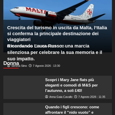
1000
di
Montreal,
sconfitto
Mejia
Crescita del turismo in uscita da Malta, l’Italia
in
due
si conferma la principale destinazione dei
set
viaggiatori
Ricordando Laura Russo: una marcia
Marco Vaccarella
7 Agosto 2026 : 1:55
silenziosa per celebrare la sua memoria e il
suo impatto.
Donna
Serena Siino
7 Agosto 2026 : 13:30
Scopri i Mary Jane flats più
eleganti e comodi di M&S per
l’autunno, a soli £40!
Anna Gaia Cavallo
7 Agosto 2026 : 11:35
Quando i figli crescono: come
affrontare il “nido vuoto” e