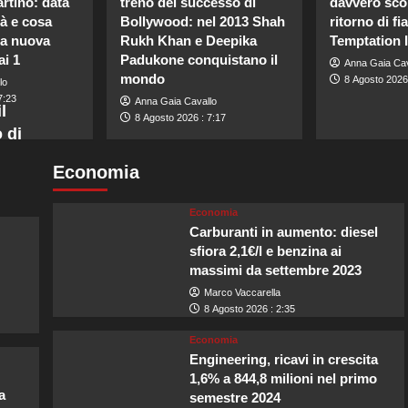
rtino: data
treno del successo di
davvero scop
tà e cosa
Bollywood: nel 2013 Shah
ritorno di 
la nuova
Rukh Khan e Deepika
Temptation 
ai 1
Padukone conquistano il
Anna Gaia Cav
mondo
8 Agosto 2026 
lo
7:23
Anna Gaia Cavallo
l
8 Agosto 2026 : 7:17
 di
Economia
Economia
Carburanti in aumento: diesel
sfiora 2,1€/l e benzina ai
massimi da settembre 2023
Marco Vaccarella
8 Agosto 2026 : 2:35
Economia
Engineering, ricavi in crescita
1,6% a 844,8 milioni nel primo
a
semestre 2024