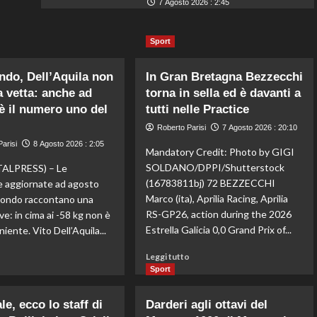
7 Agosto 2026 : 2:45
Sport
do, Dell’Aquila non
In Gran Bretagna Bezzecchi
a vetta: anche ad
torna in sella ed è davanti a
è il numero uno del
tutti nelle Practice
Roberto Parisi
7 Agosto 2026 : 20:10
arisi
8 Agosto 2026 : 2:05
Mandatory Credit: Photo by GIGI
SOLDANO/DPPI/Shutterstock
ALPRESS) – Le
(16783811bj) 72 BEZZECCHI
he aggiornate ad agosto
Marco (ita), Aprilia Racing, Aprilia
wondo raccontano una
RS-GP26, action during the 2026
ve: in cima ai -58 kg non è
Estrella Galicia 0,0 Grand Prix of...
iente. Vito Dell’Aquila...
Leggi
Leggi
Leggi tutto
o
di
di
Sport
più
più
su
su
e, ecco lo staff di
Darderi agli ottavi del
In
Taekwondo,