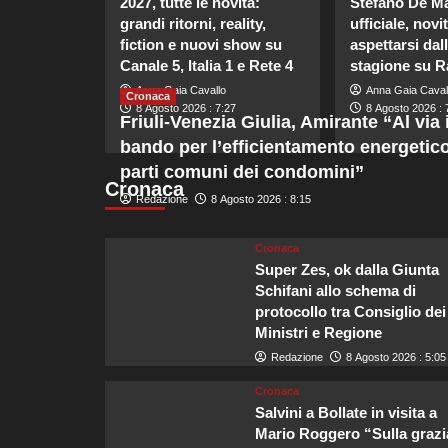
2027, tutte le novità:
Stefano De Ma
grandi ritorni, reality,
ufficiale, novi
fiction e nuovi show su
aspettarsi dal
Canale 5, Italia 1 e Rete 4
stagione su R
Anna Gaia Cavallo
Anna Gaia Caval
Cronaca
8 Agosto 2026 : 7:27
8 Agosto 2026 : 
Friuli-Venezia Giulia, Amirante “Al via i
bando per l’efficientamento energetico
parti comuni dei condomini”
Cronaca
Redazione
8 Agosto 2026 : 8:15
Cronaca
Super Zes, ok dalla Giunta
Schifani allo schema di
protocollo tra Consiglio dei
Ministri e Regione
Redazione
8 Agosto 2026 : 5:05
Cronaca
Salvini a Bollate in visita a
Mario Roggero “Sulla grazi