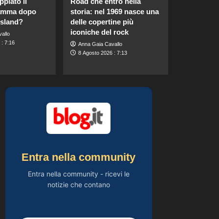
piato il
Road che entrò nella
di Harriet Phillips:
fiamma dopo
storia: nel 1969 nasce una
l’eleganza estiva che
5
non dimenticherò
Island?
delle copertine più
mai.
iconiche del rock
allo
Gossip
: 7:16
Anna Gaia Cavallo
Carolina Marconi
8 Agosto 2026 : 7:13
svela il terribile
momento in Pronto
1
Soccorso: “Temevo il
ritorno del tumore.”
Gossip
Carolina Marconi in
vacanza: “Pressione
alta, nausea e mal di
2
testa, ho temuto il
peggio.”
Gossip
Debora Bragetti in
Entra nella community
vacanza da sola:
finita la relazione con
Entra nella community - ricevi le
3
Alessio Pilli Stella?
notizie che contano
Gossip
Elisabetta Gregoraci
incontra la sorella in