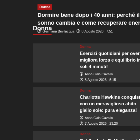
la
Donna
scelta
Dormire bene dopo i 40 anni: perché il
ideale
per
sonno cambia e come recuperare ener
il
Donna
Germana Bevilacqua
8 Agosto 2026 : 7:51
matrimonio
di
Zendaya
Donna
e
Esercizi quotidiani per over
Tom
migliora forza e equilibrio i
Holland.
soli 4 minuti!
Anna Gaia Cavallo
8 Agosto 2026 : 5:15
Donna
Charlotte Hawkins conquis
con un meraviglioso abito
giallo sole: pura eleganza!
Anna Gaia Cavallo
7 Agosto 2026 : 23:20
Donna