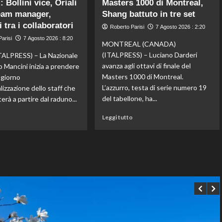
 Bollini vice, Oriali
Masters 1000 di Montreal,
Gran
Dell’Aquila
Bretagna
eam manager,
non
Shang battuto in tre set
Bezzecchi
lascia
 tra i collaboratori
Roberto Parisi
7 Agosto 2026 : 2:20
torna
la
arisi
7 Agosto 2026 : 8:20
in
vetta:
MONTREAL (CANADA)
sella
anche
(ITALPRESS) – Luciano Darderi
ALPRESS) – La Nazionale
ed
ad
avanza agli ottavi di finale del
o Mancini inizia a prendere
è
agosto
Masters 1000 di Montreal.
l giorno
davanti
è
L’azzurro, testa di serie numero 19
ializzazione dello staff che
a
il
tutti
numero
del tabellone, ha...
erà a partire dal raduno...
nelle
uno
Leggi
Leggi
Practice
del
Leggi tutto
o
di
di
mondo
più
più
su
su
Darderi
Nazionale,
agli
ecco
ottavi
lo
del
staff
Masters
di
1000
Mancini:
di
Bollini
Montreal,
vice,