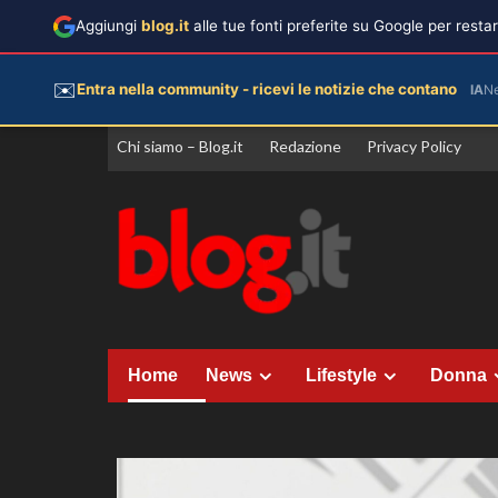
Aggiungi
blog.it
alle tue fonti preferite su Google per rest
✉️
Entra nella community - ricevi le notizie che contano
IA
N
Vai
Chi siamo – Blog.it
Redazione
Privacy Policy
al
contenuto
Home
News
Lifestyle
Donna