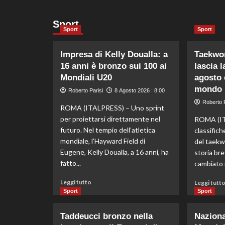
Sport
Sport
Sport
Impresa di Kelly Doualla: a
Taekwon
16 anni è bronzo sui 100 ai
lascia l
Mondiali U20
agosto 
mondo
Roberto Parisi
8 Agosto 2026 : 8:00
Roberto P
ROMA (ITALPRESS) – Uno sprint
per proiettarsi direttamente nel
ROMA (IT
futuro. Nel tempio dell’atletica
classific
mondiale, l’Hayward Field di
del taek
Eugene, Kelly Doualla, a 16 anni, ha
storia bre
fatto...
cambiato n
Leggi
Leggi tutto
Leggi tutt
di
Sport
Sport
più
su
Taddeucci bronzo nella
Nazional
Impresa