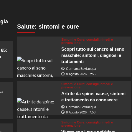
gia
Salute: sintomi e cure
Sintomi e Cure: consigli, rimedi e
prevenzione
Scopri tutto sul cancro al seno
 65:
maschile: sintomi, diagnosi e
n
trattamenti
Germana Bevilacqua
8 Agosto 2026 : 7:55
Sintomi e Cure: consigli, rimedi e
prevenzione
ta
Artrite da spine: cause, sintomi
e trattamento da conoscere
Germana Bevilacqua
8 Agosto 2026 : 7:53
Sintomi e Cure: consigli, rimedi e
prevenzione
Vivere con lupus nefritico: