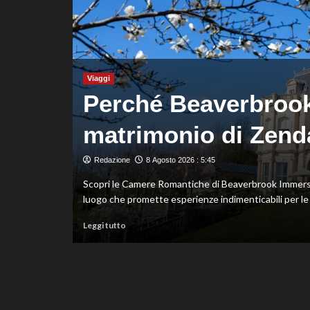
fondo,
oro
a
Gose.
Paltrinieri
quarto
Viaggi
nella
Perché Beaverbrook è
gara
maschile
Italia
matrimonio di Zend
ei
Redazione
8 Agosto 2026 : 5:45
Scopri le Camere Romantiche di Beaverbrook Immerso 
luogo che promette esperienze indimenticabili per le c
Leggi
Leggi tutto
di
ispetto del
più
su
Perché
Beaverbrook
è