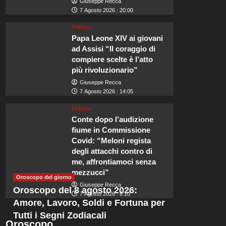
Giuseppe Recca
7 Agosto 2026 : 20:00
Politica
Papa Leone XIV ai giovani
ad Assisi “Il coraggio di
Viaggi
compiere scelte è l’atto
Lo spettacolare sciame di
più rivoluzionario”
Giuseppe Recca
illuminerà i cieli britannic
7 Agosto 2026 : 14:05
Politica
Redazione
7 Agosto 2026 : 23:50
Conte dopo l’audizione
fiume in Commissione
Il 2026 rappresenta un anno straordinario per gli eventi astronomici. Si 
Covid: “Meloni regista
ha inviato un audace...
degli attacchi contro di
me, affrontiamoci senza
Leggi
Leggi tutto
mezzucci”
di
Oroscopo del giorno
più
Giuseppe Recca
Oroscopo del 8 agosto 2026:
su
7 Agosto 2026 : 8:10
Lo
Amore, Lavoro, Soldi e Fortuna per
spettacolare
Tutti i Segni Zodiacali
sciame
Oroscopo