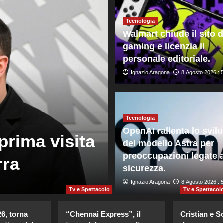
Tecnologia
Walmart chiude il sito d
gaming e licenzia il
personale editoriale.
Ignazio Aragona
8 Agosto 2026 : 
Mondo
Madrid annunc
Tecnologia
OpenAI rallenta lo svil
prima visita
frontiere per 
del modello Astra per
preoccupazioni legate a
rra
provenienti da
sicurezza.
Giuseppe Recca
Ignazio Aragona
8 Agosto 2026 : 1:5
8 Agosto 2026 : 
Tv e Spettacolo
Tv e Spettacol
26, torna
“Chennai Express”, il
Cristian e S