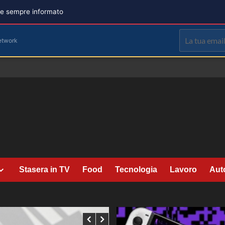
are sempre informato
etwork
Stasera in TV
Food
Tecnologia
Lavoro
Aut