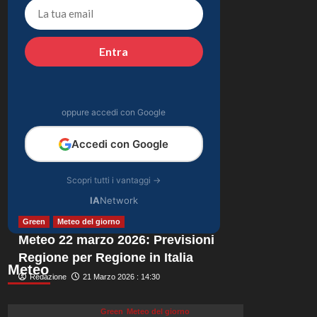
Costa Smeralda:
4
momenti da ricordare
insieme.
Gossip
Entra
Il midi dress azzurro
di Harriet Phillips:
l’eleganza estiva che
5
non dimenticherò
oppure accedi con Google
mai.
Accedi con Google
Scopri tutti i vantaggi →
IA
Network
Green
Meteo del giorno
Meteo 22 marzo 2026: Previsioni
Regione per Regione in Italia
Meteo
Redazione
21 Marzo 2026 : 14:30
Green
Meteo del giorno