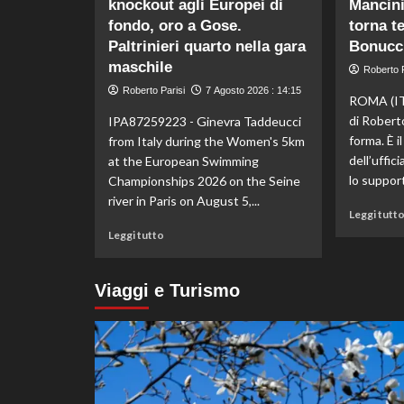
knockout agli Europei di
Mancini:
di
Kelly
fondo, oro a Gose.
torna t
Doualla:
Paltrinieri quarto nella gara
Bonucci
a
maschile
Roberto P
16
Roberto Parisi
anni
7 Agosto 2026 : 14:15
ROMA (IT
è
di Robert
IPA87259223 - Ginevra Taddeucci
bronzo
forma. È i
from Italy during the Women's 5km
sui
dell’uffic
at the European Swimming
100
ai
lo support
Championships 2026 on the Seine
Mondiali
river in Paris on August 5,...
U20
Leggi tutt
Leggi
Leggi tutto
di
più
su
Viaggi e Turismo
Taddeucci
bronzo
nella
knockout
agli
Europei
di