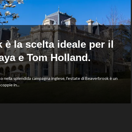
Shang
Oriali
battuto
torna
in
team
tre
manager,
set
Bonucci
tra
i
 la scelta ideale per il
collaboratori
aya e Tom Holland.
nella splendida campagna inglese, l'estate di Beaverbrook è un
oppie in...