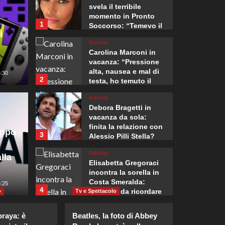
svela il terribile
momento in Pronto
1
Soccorso: “Temevo il
i
ritorno del tumore.”
Gossip
Carolina Marconi in
vacanza: “Pressione
alta, nausea e mal di
5:30
2
testa, ho temuto il
peggio.”
Gossip
Mondo
Debora Bragetti in
ia controlli alle
L’Amba
vacanza da sola:
finita la relazione con
uppo
3
Alessio Pilli Stella?
i viaggiatori
apre l
Gossip
lla
ll’Italia
ottant
Elisabetta Gregoraci
incontra la sorella in
Costa Smeralda:
0
5:25
Giuseppe Recca
4
momenti da ricordare
o
Tv e Spettacolo
insieme.
Gossip
oraya: è
Beatles, la foto di Abbey
Il midi dress azzurro