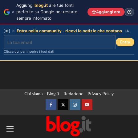
Aggiungi
blog.it
alle tue fonti
preferite su Google per restare
Aggiungi ora
sempre informato
✉️
Entra nella community - ricevi le notizie che contano
IA
Entra
Clicca qui per inserire i tuoi dati
Vai
Chi siamo – Blog.it
Redazione
Privacy Policy
al
contenuto
Facebook
Twitter
Instagram
YouTube