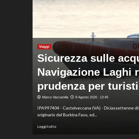
è
davanti
a
tutti
nelle
Practice
Viaggi
Sicurezza sulle acq
Navigazione Laghi r
prudenza per turisti
 Parsonage, il
Marco Vaccarella
8 Agosto 2026 : 13:45
IPA997404 - Castelveccana (VA) - Diciassettenne dispe
originario del Burkina Faso, ed...
Leggi
Leggi tutto
di
più