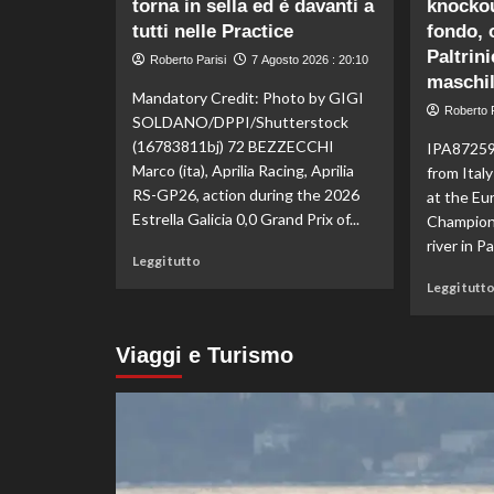
torna in sella ed è davanti a
knockou
di
fondo,
tutti nelle Practice
fondo, 
Italia
Paltrini
Roberto Parisi
7 Agosto 2026 : 20:10
d’argento
maschi
nella
Mandatory Credit: Photo by GIGI
staffetta
Roberto P
SOLDANO/DPPI/Shutterstock
mista
(16783811bj) 72 BEZZECCHI
IPA87259
agli
Marco (ita), Aprilia Racing, Aprilia
from Ital
Europei
RS-GP26, action during the 2026
di
at the E
Parigi
Estrella Galicia 0,0 Grand Prix of...
Champion
river in P
Leggi
Leggi tutto
di
Leggi tutt
più
su
In
Viaggi e Turismo
Gran
Bretagna
Bezzecchi
torna
in
sella
ed