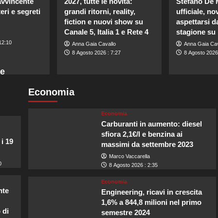
avvincente
2027, tutte le novità:
Stefano De 
eri e segreti
grandi ritorni, reality,
ufficiale, no
fiction e nuovi show su
aspettarsi d
Canale 5, Italia 1 e Rete 4
stagione su 
12:10
Anna Gaia Cavallo
Anna Gaia Cav
8 Agosto 2026 : 7:27
8 Agosto 2026 
ne
Economia
Economia
Carburanti in aumento: diesel
sfiora 2,1€/l e benzina ai
 i 19
massimi da settembre 2023
Marco Vaccarella
0
8 Agosto 2026 : 2:35
Economia
nte
Engineering, ricavi in crescita
1,6% a 844,8 milioni nel primo
 di
semestre 2024