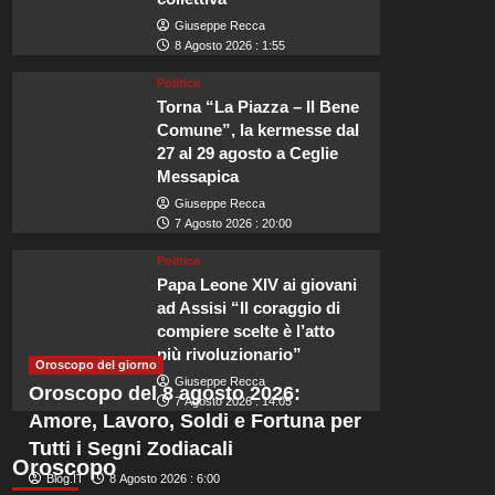
Giuseppe Recca
8 Agosto 2026 : 1:55
Politica
Torna “La Piazza – Il Bene
Viaggi
Comune”, la kermesse dal
Perché Beaverbrook è la sc
27 al 29 agosto a Ceglie
Messapica
matrimonio di Zendaya e 
Giuseppe Recca
7 Agosto 2026 : 20:00
Redazione
8 Agosto 2026 : 5:45
Politica
Papa Leone XIV ai giovani
Scopri le Camere Romantiche di Beaverbrook Immerso nella splendida c
ad Assisi “Il coraggio di
luogo che promette esperienze indimenticabili per le coppie in...
compiere scelte è l’atto
più rivoluzionario”
Leggi
Leggi tutto
Oroscopo del giorno
di
Giuseppe Recca
Oroscopo del 8 agosto 2026:
più
7 Agosto 2026 : 14:05
Amore, Lavoro, Soldi e Fortuna per
su
Perché
Tutti i Segni Zodiacali
Beaverbrook
Oroscopo
Blog.IT
8 Agosto 2026 : 6:00
è