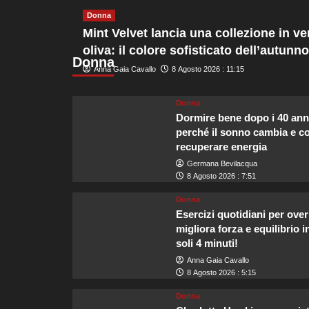
su
Donna
Sicurezza
Mint Velvet lancia una collezione in ve
sulle
oliva: il colore sofisticato dell’autunno
acque,
Donna
Guardia
Anna Gaia Cavallo
8 Agosto 2026 : 11:15
Costiera
e
Navigazione
Donna
Laghi
Dormire bene dopo i 40 ann
rafforzano
perché il sonno cambia e 
i
recuperare energia
messaggi
Germana Bevilacqua
di
8 Agosto 2026 : 7:51
prudenza
per
Donna
turisti
Esercizi quotidiani per over
migliora forza e equilibrio i
soli 4 minuti!
Anna Gaia Cavallo
8 Agosto 2026 : 5:15
Donna