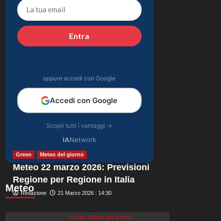
alta, nausea e mal di
4
testa, ho temuto il
peggio.”
Gossip
Entra
Debora Bragetti in
vacanza da sola:
finita la relazione con
5
Alessio Pilli Stella?
oppure accedi con Google
Accedi con Google
Scopri tutti i vantaggi →
IA
Network
Green
Meteo del giorno
Meteo 22 marzo 2026: Previsioni
Regione per Regione in Italia
Meteo
Redazione
21 Marzo 2026 : 14:30
Green
Meteo del giorno