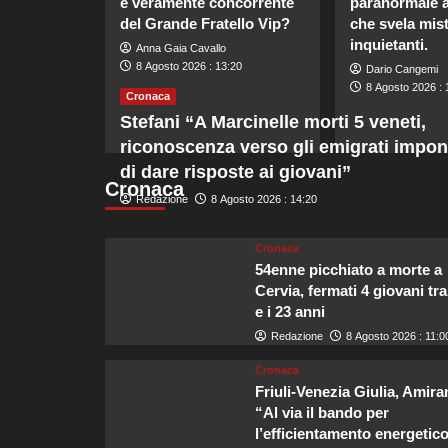
è veramente concorrente
paranormale 
del Grande Fratello Vip?
che svela mist
inquietanti.
Anna Gaia Cavallo
8 Agosto 2026 : 13:20
Dario Cangemi
8 Agosto 2026 : 
Cronaca
Stefani “A Marcinelle morti 5 veneti,
riconoscenza verso gli emigrati impo
di dare risposte ai giovani”
Cronaca
Redazione
8 Agosto 2026 : 14:20
Cronaca
54enne picchiato a morte a
Cervia, fermati 4 giovani tra
e i 23 anni
Redazione
8 Agosto 2026 : 11:0
Cronaca
Friuli-Venezia Giulia, Amira
“Al via il bando per
l’efficientamento energetico