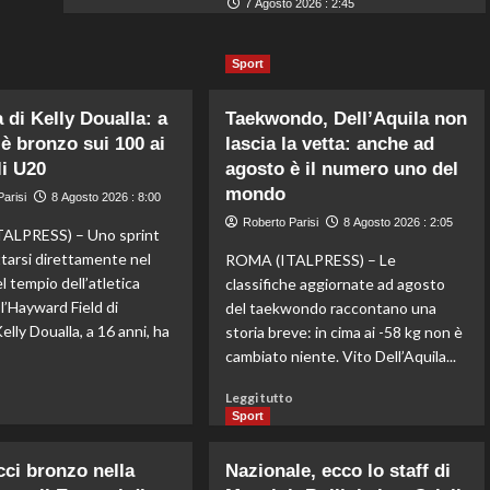
7 Agosto 2026 : 2:45
Sport
 di Kelly Doualla: a
Taekwondo, Dell’Aquila non
 è bronzo sui 100 ai
lascia la vetta: anche ad
i U20
agosto è il numero uno del
mondo
arisi
8 Agosto 2026 : 8:00
Roberto Parisi
8 Agosto 2026 : 2:05
ALPRESS) – Uno sprint
ttarsi direttamente nel
ROMA (ITALPRESS) – Le
l tempio dell’atletica
classifiche aggiornate ad agosto
l’Hayward Field di
del taekwondo raccontano una
lly Doualla, a 16 anni, ha
storia breve: in cima ai -58 kg non è
cambiato niente. Vito Dell’Aquila...
Leggi
Leggi
o
Leggi tutto
di
di
Sport
più
più
su
su
ci bronzo nella
Nazionale, ecco lo staff di
Impresa
Taekwondo,