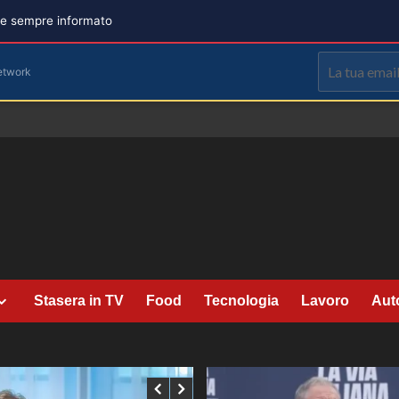
are sempre informato
etwork
Stasera in TV
Food
Tecnologia
Lavoro
Aut