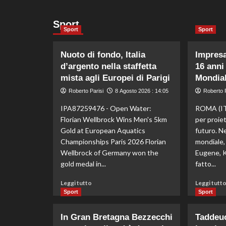
Sport
Sport
Sport
Nuoto di fondo, Italia
Impresa
d’argento nella staffetta
16 anni
mista agli Europei di Parigi
Mondial
Roberto Parisi
8 Agosto 2026 : 14:05
Roberto P
IPA87259476 - Open Water:
ROMA (IT
Florian Wellbrock Wins Men's 5km
per proie
Gold at European Aquatics
futuro. Ne
Championships Paris 2026 Florian
mondiale, 
Wellbrock of Germany won the
Eugene, Ke
gold medal in...
fatto...
Leggi
Leggi tutto
Leggi tutt
di
Sport
Sport
più
su
In Gran Bretagna Bezzecchi
Taddeuc
Nuoto