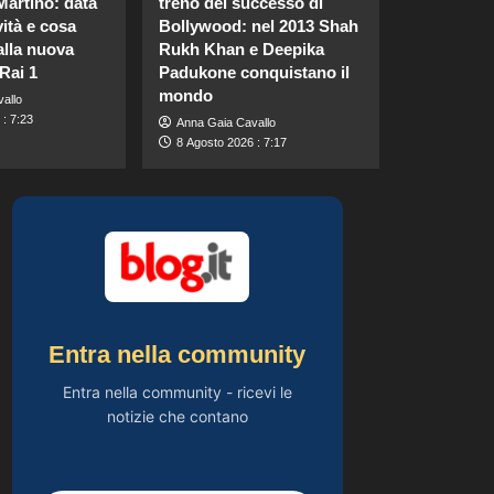
Martino: data
treno del successo di
vacanza da sola:
vità e cosa
Bollywood: nel 2013 Shah
finita la relazione con
5
Alessio Pilli Stella?
alla nuova
Rukh Khan e Deepika
Rai 1
Padukone conquistano il
Gossip
mondo
allo
Britney Spears: il suo
: 7:23
Anna Gaia Cavallo
intenso sfogo su
8 Agosto 2026 : 7:17
madre e fallimenti
1
emotivi
Gossip
Pantaloni bianchi di
Pippa Middleton:
un’alternativa leggera
2
e accattivante al
denim.
Gossip
Carolina Marconi
Entra nella community
svela il terribile
momento in Pronto
Entra nella community - ricevi le
3
Soccorso: “Temevo il
notizie che contano
ritorno del tumore.”
Gossip
Carolina Marconi in
vacanza: “Pressione