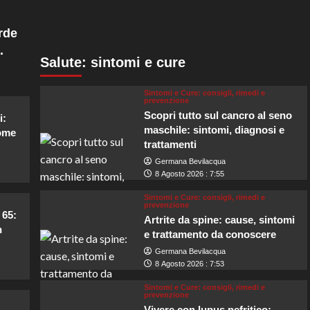
rde
.
Salute: sintomi e cure
Sintomi e Cure: consigli, rimedi e
prevenzione
Scopri tutto sul cancro al seno
i:
maschile: sintomi, diagnosi e
come
trattamenti
Germana Bevilacqua
8 Agosto 2026 : 7:55
Sintomi e Cure: consigli, rimedi e
prevenzione
 65:
Artrite da spine: cause, sintomi
n
e trattamento da conoscere
Germana Bevilacqua
8 Agosto 2026 : 7:53
Sintomi e Cure: consigli, rimedi e
prevenzione
Vivere con lupus nefritico: