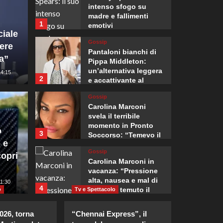
intenso sfogo su
madre e fallimenti
1
emotivi
ciale
Gossip
iere
Pantaloni bianchi di
a”
Pippa Middleton:
un’alternativa leggera
14:15
2
e accattivante al
denim.
Gossip
Mondo
Carolina Marconi
Madrid
svela il terribile
momento in Pronto
o
3
Soccorso: “Temevo il
erbia, prima visita
fronti
 e
ritorno del tumore.”
Gossip
opri
lla guerra
proven
Carolina Marconi in
vacanza: “Pressione
alta, nausea e mal di
5
11:30
Giuseppe Recca
4
testa, ho temuto il
o
Tv e Spettacolo
peggio.”
Gossip
2026, torna
“Chennai Express”, il
Debora Bragetti in