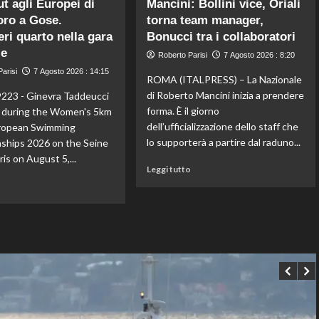
t agli Europei di
Mancini: Bollini vice, Oriali
di
Dell’Aquila
Kelly
oro a Gose.
torna team manager,
non
Doualla:
lascia
eri quarto nella gara
Bonucci tra i collaboratori
a
la
le
Roberto Parisi
7 Agosto 2026 : 8:20
16
vetta:
arisi
anni
7 Agosto 2026 : 14:15
anche
ROMA (ITALPRESS) – La Nazionale
è
ad
di Roberto Mancini inizia a prendere
223 - Ginevra Taddeucci
bronzo
agosto
forma. È il giorno
y during the Women's 5km
sui
è
dell’ufficializzazione dello staff che
uropean Swimming
100
il
ai
numero
lo supporterà a partire dal raduno...
ships 2026 on the Seine
Mondiali
uno
aris on August 5,...
U20
Leggi
del
Leggi tutto
di
mondo
Leggi
o
più
di
su
più
Nazionale,
su
ecco
Taddeucci
lo
bronzo
staff
nella
di
knockout
Mancini:
agli
Bollini
Europei
vice,
di