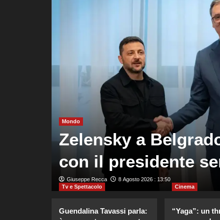
 in
uove
Mondo
egate
Zelensky a Belgrado
so”
con il presidente s
Giuseppe Recca
8 Agosto 2026 : 13:50
Tv e Spettacolo
Cinema
Guendalina Tavassi parla:
“Yaga”: un thr