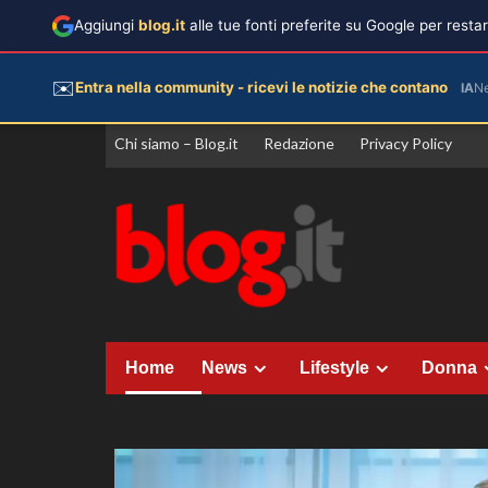
Aggiungi
blog.it
alle tue fonti preferite su Google per rest
✉️
Entra nella community - ricevi le notizie che contano
IA
N
Vai
Chi siamo – Blog.it
Redazione
Privacy Policy
al
contenuto
Home
News
Lifestyle
Donna