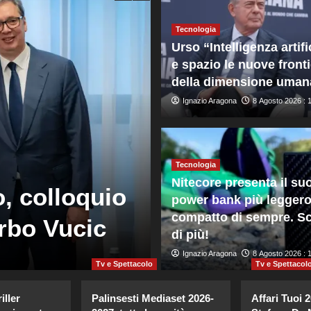
Tecnologia
Urso “Intelligenza artifi
e spazio le nuove front
della dimensione uman
Ignazio Aragona
8 Agosto 2026 : 
Tecnologia
Mondo
Nitecore presenta il su
, colloquio
Zelensky in S
power bank più leggero
compatto di sempre. Sc
erbo Vucic
dall’inizio de
di più!
Giuseppe Recca
Ignazio Aragona
8 Agosto 2026 : 7:4
8 Agosto 2026 : 
Tv e Spettacolo
Tv e Spettacol
iller
Palinsesti Mediaset 2026-
Affari Tuoi 