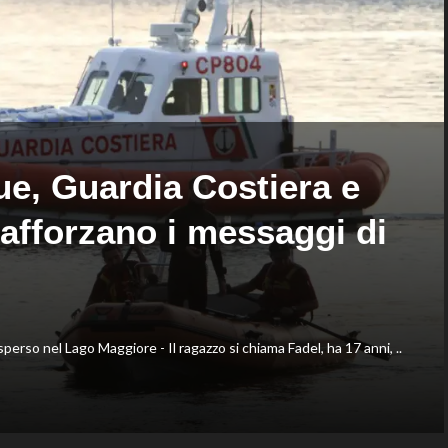
Oriali
fondo,
torna
oro
team
a
manager,
Gose.
Bonucci
Paltrinieri
tra
quarto
i
nella
collaboratori
gara
maschile
ue, Guardia Costiera e
afforzano i messaggi di
rso nel Lago Maggiore - Il ragazzo si chiama Fadel, ha 17 anni, ..