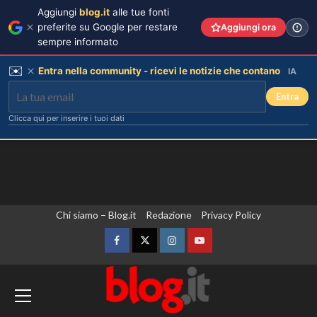
Aggiungi
blog.it
alle tue fonti
preferite su Google per restare
Aggiungi ora
sempre informato
✉️
Entra nella community - ricevi le notizie che contano
IA
Entra
Clicca qui per inserire i tuoi dati
Vai
Chi siamo – Blog.it
Redazione
Privacy Policy
al
contenuto
Facebook
Twitter
Instagram
YouTube