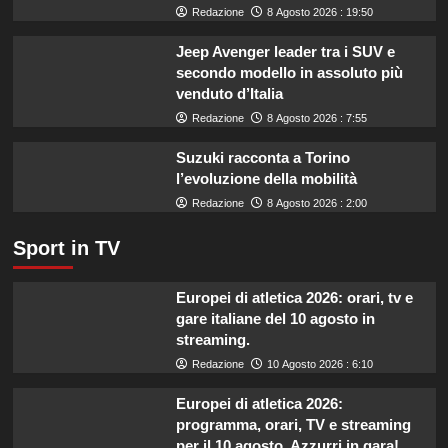
marche
Redazione
8 Agosto 2026 : 19:50
evitare
nei
Jeep Avenger leader tra i SUV e
supermercati.
secondo modello in assoluto più
venduto d’Italia
Redazione
8 Agosto 2026 : 7:55
Suzuki racconta a Torino
l’evoluzione della mobilità
Redazione
8 Agosto 2026 : 2:00
Sport in TV
Europei di atletica 2026: orari, tv e
gare italiane del 10 agosto in
streaming.
Redazione
10 Agosto 2026 : 6:10
Europei di atletica 2026:
programma, orari, TV e streaming
per il 10 agosto. Azzurri in gara!