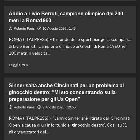
più
su
Addio a Livio Berruti, campione olimpico dei 200
Letture
metri a Roma1960
domenicali
e
Roberto Parisi
10 Agosto 2026 : 1:45
zuzzurelloni:
ROMA (ITALPRESS) – Il mondo dello sport piange la scomparsa
Malagò,
è
di Livio Berruti. Campione olimpico ai Giochi di Roma 1960 nei
l’ora
200 metri, il velocità...
di
colpire
Leggi
Leggi tutto
/
di
di
più
Italo
su
Sinner salta anche Cincinnati per un problema al
Cucci
Addio
ginocchio destro: “Mi sto concentrando sulla
a
preparazione per gli Us Open”
Livio
Berruti,
Roberto Parisi
9 Agosto 2026 : 19:55
campione
olimpico
ROMA (ITALPRESS) – “Jannik Sinner si è ritirato dal ‘Cincinnati
dei
Open’ a causa di un infortunio al ginocchio destro”. Così, su X,
200
gli organizzatori del...
metri