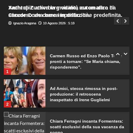
Menu
4
Yacht di Zuckerberg vicino, ma un altro ha
Anthropic attiva la modalità automatica di
Giuseppe Recca
10 Agosto 2026 : 7:30
principale
soccorso una barca in difficoltà.
Claude Code come impostazione predefinita.
Ignazio Aragona
Ignazio Aragona
10 Agosto 2026 : 5:15
10 Agosto 2026 : 5:10
William e Kate: le loro destinazioni
di vacanza preferite svelate!
5
Carmen Russo ed Enzo Paolo Turchi
pronti a tornare: “Se Maria chiama,
risponderemo”.
1
Ad Amici, stecca rimossa in post-
produzione: il retroscena
inaspettato di Irene Guglielmi
2
Chiara Ferragni incanta Formentera:
scatti esclusivi della sua vacanza da
sogno.