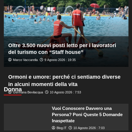
Montreal,
Borges
battuto
in
rimonta
Oltre 3.500 nuovi posti letto per i lavoratori
del turismo con “Staff house”
Marco Vaccarella
9 Agosto 2026 : 19:35
Ormoni e umore: perché ci sentiamo diverse
in alcuni momenti della vita
Donna
Germana Bevilacqua
10 Agosto 2026 : 7:53
Vuoi Conoscere Davvero una
Persona? Poni Queste 5 Domande
Inaspettate
Blog.IT
10 Agosto 2026 : 7:03