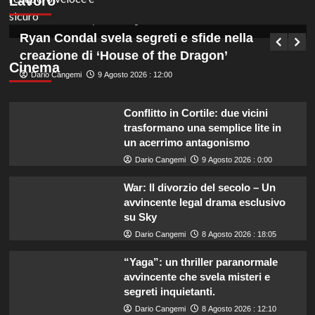
Lavoro
dettagli!
Germana Bevilacqua
10 Agosto 2026 : 6:40
Ryan Condal svela segreti e sfide nella
creazione di ‘House of the Dragon’
Cinema
Dario Cangemi
9 Agosto 2026 : 12:00
Conflitto in Cortile: due vicini
trasformano una semplice lite in
un acerrimo antagonismo
Dario Cangemi
9 Agosto 2026 : 0:00
War: Il divorzio del secolo – Un
avvincente legal drama esclusivo
su Sky
Dario Cangemi
8 Agosto 2026 : 18:05
“Yaga”: un thriller paranormale
avvincente che svela misteri e
segreti inquietanti.
Dario Cangemi
8 Agosto 2026 : 12:10