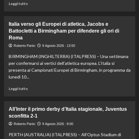
a
Leggi
Leggi tutto
Roma1960
di
più
su
Italia verso gli Europei di atletica, Jacobs e
Sinner
Battocletti a Birmingham per difendere gli ori di
salta
Roma
anche
Cincinnati
Roberto Parisi
9 Agosto 2026 : 13:50
per
un
BIRMINGHAM (INGHILTERRA) (ITALPRESS) – Una settimana
problema
per confermarsi ai vertici dell’atletica europea. L’Italia si
al
presenta ai Campionati Europei di Birmingham, in programma da
ginocchio
lunedì 10...
destro:
“Mi
Leggi
Leggi tutto
sto
di
concentrando
più
sulla
su
All’Inter il primo derby d’Italia stagionale, Juventus
preparazione
Italia
per
sconfitta 2-1
verso
gli
gli
Roberto Parisi
9 Agosto 2026 : 8:00
Us
Europei
Open”
PERTH (AUSTRALIA) (ITALPRESS) – All’Optus Stadium di
di