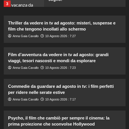
3
Thriller da vedere in tv ad agosto: misteri, suspense e
Chiara Ferragni risponde agli haters:
i suoi figli e le critiche sul peso.
film che tengono incollati allo schermo
4
Anna Gaia Cavallo
10 Agosto 2026 : 7:27
Film d’avventura da vedere in tv ad agosto: grandi
William e Kate: le loro destinazioni
di vacanza preferite svelate!
viaggi, tesori nascosti e mondi da esplorare
5
Anna Gaia Cavallo
10 Agosto 2026 : 7:23
Carmen Russo ed Enzo Paolo Turchi
Commedie da guardare ad agosto in tv: i film perfetti
pronti a tornare: “Se Maria chiama,
per ridere nelle serate estive
risponderemo”.
1
Anna Gaia Cavallo
10 Agosto 2026 : 7:17
Ad Amici, stecca rimossa in post-
Psycho, il film che cambiò per sempre il cinema: la
produzione: il retroscena
prima proiezione che sconvolse Hollywood
inaspettato di Irene Guglielmi