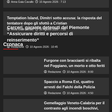
2
Anna Gaia Cavallo
10 Agosto 2026 : 7:13
Chiara Ferragni incanta Formentera:
Temptation Island, Dimitri sotto accusa: la risposta del
scatti esclusivi della sua vacanza da
tentatore dopo gli sfottò a Cristian
sogno.
Carceri, garante detenuti del Piemonte
3
Anna Gaia Cavallo
10 Agosto 2026 : 7:00
“Assicurare diritti e percorsi di
reinserimento”
Cronaca
Chiara Ferragni risponde agli haters:
Redazione
10 Agosto 2026 : 10:45
i suoi figli e le critiche sul peso.
4
Furgone con braccianti si ribalta
nel Foggiano, un morto e otto feriti
Redazione
10 Agosto 2026 : 8:00
William e Kate: le loro destinazioni
di vacanza preferite svelate!
Spaccio a Roma Est, quattro
5
arresti dei Falchi della Polizia
Redazione
10 Agosto 2026 : 4:50
Gemellaggio Veneto-Calabria per il
contrasto agli incendi boschivi,