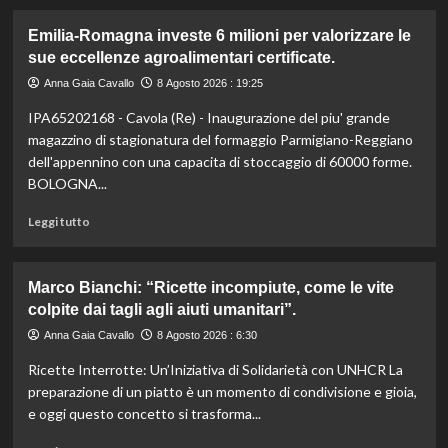
più
su
Emilia-Romagna investe 6 milioni per valorizzare le
Liguria
sue eccellenze agroalimentari certificate.
lancia
bandi
Anna Gaia Cavallo
8 Agosto 2026 : 19:25
agricoltura:
IPA65202168 - Cavola (Re) - Inaugurazione del piu' grande
24,4
milioni
magazzino di stagionatura del formaggio Parmigiano-Reggiano
per
dell'appennino con una capacita di stoccaggio di 60000 forme.
sostenere
BOLOGNA...
il
settore.
Leggi
Leggi tutto
Scopri
di
i
più
dettagli!
su
Marco Bianchi: “Ricette incompiute, come le vite
Emilia-
colpite dai tagli agli aiuti umanitari”.
Romagna
investe
Anna Gaia Cavallo
8 Agosto 2026 : 6:30
6
Ricette Interrotte: Un’Iniziativa di Solidarietà con UNHCR La
milioni
per
preparazione di un piatto è un momento di condivisione e gioia,
valorizzare
e oggi questo concetto si trasforma...
le
sue