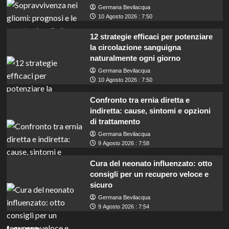
Germana Bevilacqua
10 Agosto 2026 : 7:50
12 strategie efficaci per potenziare
la circolazione sanguigna
naturalmente ogni giorno
Germana Bevilacqua
10 Agosto 2026 : 7:50
Confronto tra ernia diretta e
indiretta: cause, sintomi e opzioni
di trattamento
Germana Bevilacqua
9 Agosto 2026 : 7:58
Cura del neonato influenzato: otto
consigli per un recupero veloce e
sicuro
Germana Bevilacqua
Pordenone cerca manutentori: concorso per
9 Agosto 2026 : 7:54
assunzioni a tempo indeterminato, scopri i