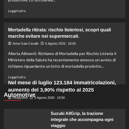
per
certificazioni
Leggi
Leggi tutto
più
di
rigorose.
più
su
Mortadella ritirata: rischio listeriosi, scopri quali
Il
marche evitare nei supermercati.
cavallo:
una
Anna Gaia Cavallo
6 Agosto 2026 : 18:50
risorsa
Allerta Alimenti: Richiamo di Mortadella per Rischio Listeria Il
indispensabile
per
Ministero della Salute ha recentemente emesso un avviso di
l’agricoltura
richiamo riguardante un lotto di mortadella prodotto...
moderna
e
Leggi
Leggi tutto
sostenibile.
di
Nel mese di luglio 123.184 immatricolazioni,
più
aumento del 3,90% rispetto al 2025
su
Automotive
Redazione
Mortadella
9 Agosto 2026 : 19:50
ritirata:
rischio
Suzuki AllGrip, la trazione
listeriosi,
integrale che accompagna ogni
scopri
viaggio
quali