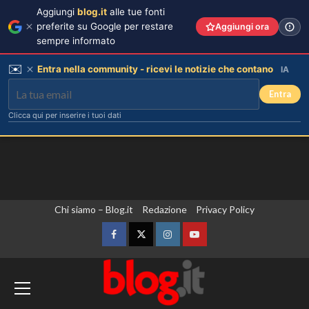
Aggiungi
blog.it
alle tue fonti
preferite su Google per restare
Aggiungi ora
sempre informato
✉️
Entra nella community - ricevi le notizie che contano
IA
Entra
Clicca qui per inserire i tuoi dati
Vai
Chi siamo – Blog.it
Redazione
Privacy Policy
Chiara Ferragni incanta Formentera:
scatti esclusivi della sua vacanza da
al
sogno.
contenuto
Facebook
Twitter
Instagram
YouTube
3
Iran, Araqchi “Un accordo con l’Oman su
Hormuz è vicino”. Nave colpita da un
Chiara Ferragni risponde agli haters:
proiettile nello Stretto
i suoi figli e le critiche sul peso.