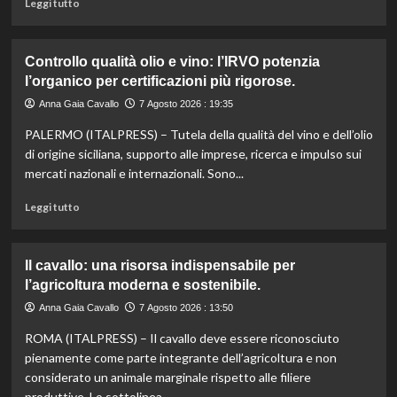
Leggi
Leggi tutto
eccellenze
di
agroalimentari
più
certificate.
su
Controllo qualità olio e vino: l’IRVO potenzia
Marco
l’organico per certificazioni più rigorose.
Bianchi:
“Ricette
Anna Gaia Cavallo
7 Agosto 2026 : 19:35
incompiute,
PALERMO (ITALPRESS) – Tutela della qualità del vino e dell’olio
come
le
di origine siciliana, supporto alle imprese, ricerca e impulso sui
vite
mercati nazionali e internazionali. Sono...
colpite
dai
Leggi
Leggi tutto
tagli
di
agli
più
aiuti
su
Il cavallo: una risorsa indispensabile per
umanitari”.
Controllo
l’agricoltura moderna e sostenibile.
qualità
olio
Anna Gaia Cavallo
7 Agosto 2026 : 13:50
e
ROMA (ITALPRESS) – Il cavallo deve essere riconosciuto
vino:
l’IRVO
pienamente come parte integrante dell’agricoltura e non
potenzia
considerato un animale marginale rispetto alle filiere
l’organico
produttive. Lo sottolinea...