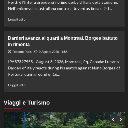
atletica,
Perth è l’Inter a prendersi il primo derby d’Italia della stagione.
Jacobs
Nell’amichevole australiana contro la Juventus finisce 2-1...
e
Battocletti
Leggi
Leggi tutto
a
di
Birmingham
più
per
su
Darderi avanza ai quarti a Montreal, Borges battuto
difendere
All’Inter
in rimonta
gli
il
ori
primo
Roberto Parisi
9 Agosto 2026 : 1:55
di
derby
IPA87327955 - August 8, 2026, Montreal, Pq, Canada: Luciano
Roma
d’Italia
stagionale,
Darderi of Italy reacts during his match against Nuno Borges of
Juventus
Portugal during round of 16...
sconfitta
2-
Leggi
Leggi tutto
1
di
più
su
Viaggi e Turismo
Darderi
avanza
ai
quarti
a