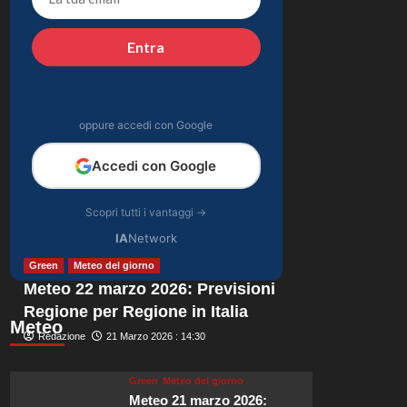
emozionanti in
4
motoslitta sul
Entra
secondo ghiacciaio
Gossip
più grande d’Islanda.
Riccardo Guarnieri
chiude con Sabrina
dopo il falò con
oppure accedi con Google
5
Giovanni: verità
inaspettate svelate.
Accedi con Google
Scopri tutti i vantaggi →
IA
Network
Green
Meteo del giorno
Meteo 22 marzo 2026: Previsioni
Regione per Regione in Italia
Meteo
Redazione
21 Marzo 2026 : 14:30
Green
Meteo del giorno
Meteo 21 marzo 2026: