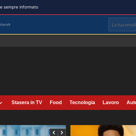
are sempre informato
etwork
Stasera in TV
Food
Tecnologia
Lavoro
Aut