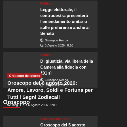
Politica
Legge elettorale, il
centrodestra presenterà
l’emendamento unitario
sulle preferenze anche al
Viaggi
Senato
La meravigliosa città mura
Giuseppe Recca
6 Agosto 2026 : 8:10
sarà tra i luoghi più felici
Politica
Dl giustizia, via libera della
Redazione
6 Agosto 2026 : 23:55
Camera alla fiducia con
191 sì
Naviga tra i maestosi alberi delle barche nel porto e passeggia tra le b
Oroscopo del giorno
Giuseppe Recca
mura della città. Qui potrai...
Oroscopo del 6 agosto 2026:
6 Agosto 2026 : 2:05
Amore, Lavoro, Soldi e Fortuna per
Leggi
Leggi tutto
di
Tutti i Segni Zodiacali
Oroscopo
più
Blog.IT
6 Agosto 2026 : 6:00
su
La
meravigliosa
Oroscopo del giorno
città
Oroscopo del 5 agosto