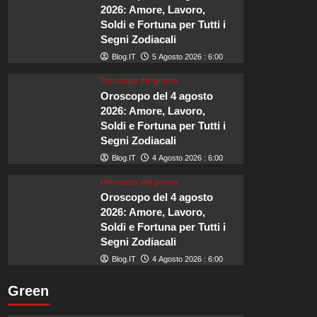
murata
2026: Amore, Lavoro,
che
Soldi e Fortuna per Tutti i
nel
Segni Zodiacali
2026
sarà
Blog.IT
5 Agosto 2026 : 6:00
tra
Oroscopo del giorno
i
Oroscopo del 4 agosto
luoghi
2026: Amore, Lavoro,
più
felici
Soldi e Fortuna per Tutti i
d’Europa.
Segni Zodiacali
Blog.IT
4 Agosto 2026 : 6:00
Oroscopo del giorno
Oroscopo del 4 agosto
2026: Amore, Lavoro,
Soldi e Fortuna per Tutti i
Segni Zodiacali
Blog.IT
4 Agosto 2026 : 6:00
Green