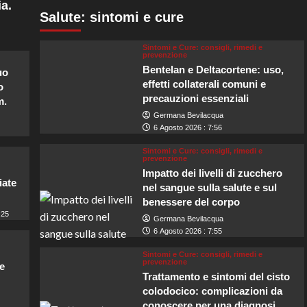
a.
Salute: sintomi e cure
Sintomi e Cure: consigli, rimedi e
prevenzione
Bentelan e Deltacortene: uso,
uo
effetti collaterali comuni e
o
precauzioni essenziali
m.
Germana Bevilacqua
6 Agosto 2026 : 7:56
Sintomi e Cure: consigli, rimedi e
prevenzione
Impatto dei livelli di zucchero
iate
nel sangue sulla salute e sul
benessere del corpo
:25
Germana Bevilacqua
6 Agosto 2026 : 7:55
Sintomi e Cure: consigli, rimedi e
prevenzione
e
Trattamento e sintomi del cisto
colodocico: complicazioni da
conoscere per una diagnosi