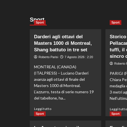
Sport
Sport
Sport
Darderi agli ottavi del
Storico
Masters 1000 di Montreal,
Pellaca
Shang battuto in tre set
tuffi, i
sincro 
Roberto Parisi
7 Agosto 2026 : 2:20
Roberto P
MONTREAL (CANADA)
(ITALPRESS) – Luciano Darderi
PARIGI (
avanza agli ottavi di finale del
Chiara Pel
Masters 1000 di Montreal.
medaglia 
L’azzurro, testa di serie numero 19
3 metri agl
del tabellone, ha...
Nell’ultima
Leggi
Leggi tutto
Leggi tutt
di
Sport
Sport
più
su