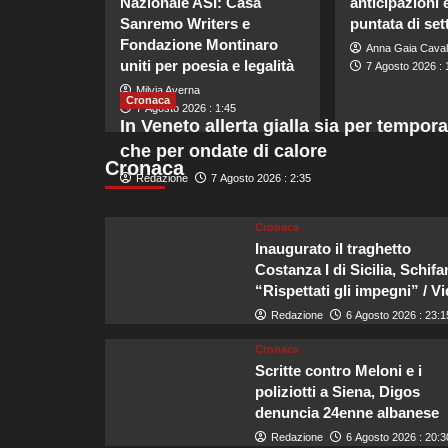
Nazionale ASI: Casa
anticipazioni 
Sanremo Writers e
puntata di se
Fondazione Montinaro
Anna Gaia Caval
uniti per poesia e legalità
7 Agosto 2026 : 
Milvia Averna
Cronaca
7 Agosto 2026 : 1:45
In Veneto allerta gialla sia per tempora
che per ondate di calore
Cronaca
Redazione
7 Agosto 2026 : 2:35
Cronaca
Inaugurato il traghetto
Costanza I di Sicilia, Schifa
“Rispettati gli impegni” / V
Redazione
6 Agosto 2026 : 23:1
Cronaca
Scritte contro Meloni e i
poliziotti a Siena, Digos
denuncia 24enne albanese
Redazione
6 Agosto 2026 : 20:3