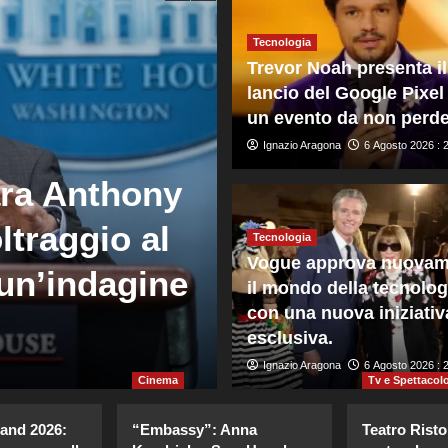
Tecnologia
Trevor Noah presenta il
lancio del Google Pixel
un evento da non perde
Ignazio Aragona
6 Agosto 2026 : 
Mondo
ara Anthony
Crans Montana
ltraggio al
ricorso contro
Tecnologia
Vogue approva nuovam
un’indagine
costituzione 
il mondo della tecnolog
con una nuova iniziativ
governo
esclusiva.
Giuseppe Recca
Ignazio Aragona
6 Agosto 2026 : 20
6 Agosto 2026 : 
Cinema
Tv e Spettacol
land 2026:
“Embassy”: Anna
Teatro Risto