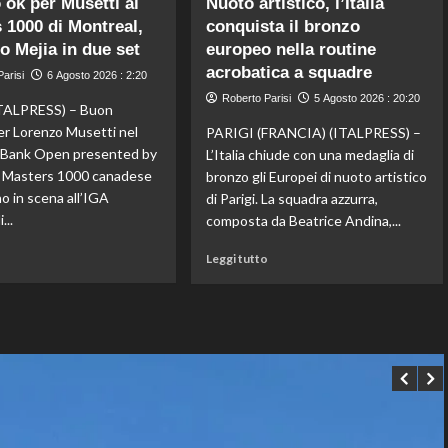
 ok per Musetti al
Nuoto artistico, l’Italia
Storico
Fifa,
 1000 di Montreal,
conquista il bronzo
en
Priante
to Mejia in due set
plein
europeo nella routine
(Siga)
di
“La
acrobatica a squadre
arisi
6 Agosto 2026 : 2:20
Pellacani
credibilità
Roberto Parisi
5 Agosto 2026 : 20:20
agli
del
ALPRESS) – Buon
Europei
sistema
er Lorenzo Musetti nel
PARIGI (FRANCIA) (ITALPRESS) –
di
passa
l Bank Open presented by
L’Italia chiude con una medaglia di
tuffi,
da
il Masters 1000 canadese
bronzo gli Europei di nuoto artistico
il
governance
o in scena all’IGA
di Parigi. La squadra azzurra,
quinto
e
...
oro
trasparenza”
composta da Beatrice Andina,...
arriva
Leggi
Leggi
nel
o
Leggi tutto
di
di
sincro
più
più
con
su
su
Pizzini
Esordio
Nuoto
ok
artistico,
per
l’Italia
Musetti
conquista
al
il
Masters
bronzo
1000
europeo