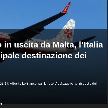
di
nella
Montreal,
routine
sconfitto
acrobatica
Mejia
a
in
squadre
due
set
in uscita da Malta, l’Italia
ipale destinazione dei
02-17, Alberto Lo Bianco) p.s. la foto e' utilizzabile nel rispetto del
er