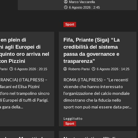
Marco Vaccarella
6 Agosto 2026 : 2:45
Sport
 en plein di
Fifa, Priante (Siga) “La
ni agli Europei di
credibilità del sistema
l quinto oro arriva nel
passa da governance e
con Pizzini
trasparenza”
arisi
6 Agosto 2026 : 20:15
Roberto Parisi
6 Agosto 2026 : 14:25
FRANCIA) (ITALPRESS) –
ROMA (ITALPRESS) – “Le recenti
lacani ed Elisa Pizzini
vicende che hanno interessato
d’oro nel trampolino sincro
l’organizzazione del calcio mondiale
i Europei di tuffi di Parigi.
dimostrano che la fiducia nello
 gara della...
sport non può mai essere data per...
Leggi
Leggi
o
Leggi tutto
di
di
Sport
più
più
su
su