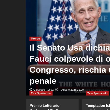
Mondo
oma
Il Senato Usa dichi
rza
Fauci colpevole di o
to
Congresso, rischia 
penale
Giuseppe Recca
7 Agosto 2026 : 2:00
Tv e Spettacolo
Tv e Spettacolo
Premio Letterario
Temptation Is