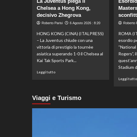
La Juventus piega il
Esordio
Darderi
Chelsea a Hong Kong,
Masters
agli
ottavi
decisivo Zhegrova
sconfit
del
Roberto Parisi
6 Agosto 2026 : 8:20
Roberto P
Masters
1000
HONG KONG (CINA) (ITALPRESS)
ROMA (IT
di
– La Juventus chiude con una
esordio p
Montreal,
vittoria di prestigio la tournèe
“Nationa
Shang
asiatica superando 1-0 il Chelsea al
Rogers”, 
battuto
Kai Tak Sports Park...
quest’ann
in
tre
Stadium di
Leggi
Leggi tutto
set
di
Leggi tutt
più
su
La
Viaggi e Turismo
Juventus
piega
il
Chelsea
a
Hong
Kong,