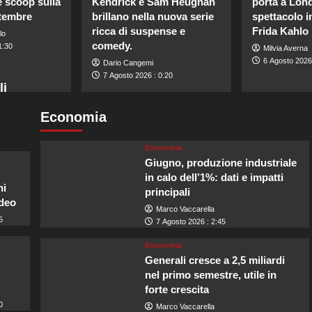
e scoop sulla
Kendrick e Sam Heughan
porta a Lon
ttembre
brillano nella nuova serie
spettacolo i
ricca di suspense e
Frida Kahlo
lo
comedy.
1:30
Milvia Averna
6 Agosto 2026
Dario Cangemi
7 Agosto 2026 : 0:20
li
Economia
Economia
Giugno, produzione industriale
in calo dell’1%: dati e impatti
ni
principali
ideo
Marco Vaccarella
5
7 Agosto 2026 : 2:45
Economia
Generali cresce a 2,5 miliardi
nel primo semestre, utile in
forte crescita
0
Marco Vaccarella