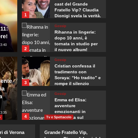
cast del Grande
Fratello Vip? Claudia
1
Dionigi svela la verità.
Gossip
 11:
Rihanna in lingerie:
re!
dopo 10 anni, è
tornata in studio per
23:40
2
Mondo
il nuovo album!
, l’Italia presenta
81° an
Gossip
Cristian confessa il
 il rigetto della
premi
tradimento con
Soraya: “Ho tradito” e
ente
3
rompe il silenzio
di parte civile del
riaffe
ia
Gossip
a
nuclea
Emma ed Elisa:
avventure
emozionanti in
:00
23:35
Giuseppe Recca
4
motoslitta sul
o
Tv e Spettacolo
secondo ghiacciaio
Gossip
più grande d’Islanda.
ri di Verona
Grande Fratello Vip,
Riccardo Guarnieri