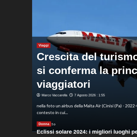
decisivo
Zhegrova
Viaggi
Crescita del turismo 
rza
si conferma la princ
viaggiatori
Marco Vaccarella
7 Agosto 2026 : 1:55
o cresce e
nella foto un airbus della Malta Air (Cinisi (Pa) - 2022-
contesto in cui...
Leggi
Leggi tutto
Donna
di
Eclissi solare 2024: i migliori luoghi p
più