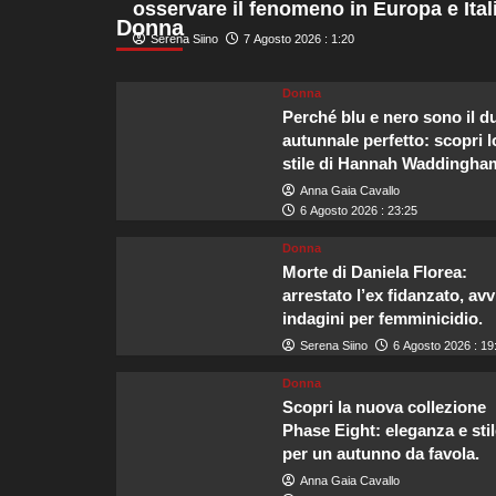
osservare il fenomeno in Europa e Itali
su
Donna
Crescita
Serena Siino
7 Agosto 2026 : 1:20
del
turismo
Donna
in
Perché blu e nero sono il d
uscita
da
autunnale perfetto: scopri l
Malta,
stile di Hannah Waddingha
l’Italia
Anna Gaia Cavallo
si
6 Agosto 2026 : 23:25
conferma
la
Donna
principale
Morte di Daniela Florea:
destinazione
arrestato l’ex fidanzato, avv
dei
indagini per femminicidio.
viaggiatori
Serena Siino
6 Agosto 2026 : 19
Donna
Scopri la nuova collezione
Phase Eight: eleganza e stil
per un autunno da favola.
Anna Gaia Cavallo