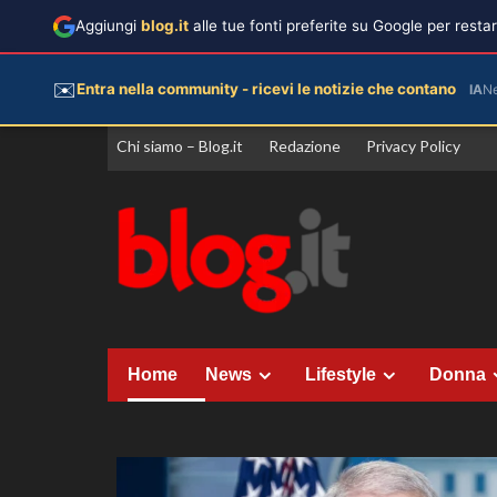
Aggiungi
blog.it
alle tue fonti preferite su Google per rest
✉️
Entra nella community - ricevi le notizie che contano
IA
N
Vai
Chi siamo – Blog.it
Redazione
Privacy Policy
al
contenuto
Home
News
Lifestyle
Donna