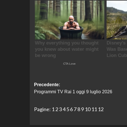
Navigazione
Precedente:
Programmi TV Rai 1 oggi 9 luglio 2026
articolo
Pagine:
1
2
3
4
5
6
7
8
9
10
11
12