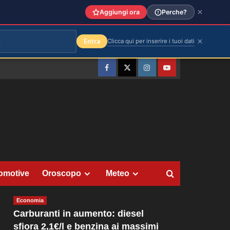
Aggiungi ora
Perche?
Entra
Clicca qui per inserire i tuoi dati
Facebook
Twitter
Instagram
YouTube
omotive
Oroscopo
Meteo
Economia
Carburanti in aumento: diesel
sfiora 2,1€/l e benzina ai massimi