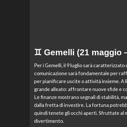
♊ Gemelli (21 maggio –
Per i Gemelli, il 9 luglio sarà caratterizzat
comunicazione sarà fondamentale per raffor
per pianificare uscite o attività insieme. A li
grande alleato: affrontare nuove sfide e co
Le finanze mostrano segnali di stabilità, 
dalla fretta di investire. La fortuna potrebb
quindi tenete gli occhi aperti. Sfruttate al
divertimento.