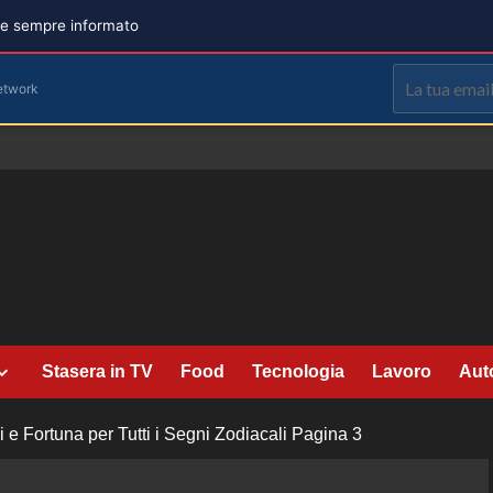
are sempre informato
etwork
Stasera in TV
Food
Tecnologia
Lavoro
Aut
 e Fortuna per Tutti i Segni Zodiacali
Pagina 3