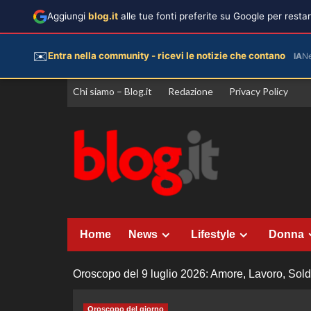
Aggiungi
blog.it
alle tue fonti preferite su Google per rest
✉️
Entra nella community - ricevi le notizie che contano
IA
N
Vai
Chi siamo – Blog.it
Redazione
Privacy Policy
al
contenuto
Home
News
Lifestyle
Donna
Oroscopo del 9 luglio 2026: Amore, Lavoro, Soldi
Oroscopo del giorno