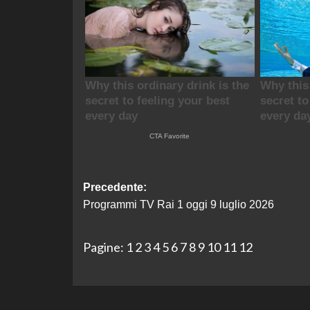
Navigazione
Precedente:
Programmi TV Rai 1 oggi 9 luglio 2026
articolo
Pagine:
1
2
3
4
5
6
7
8
9
10
11
12