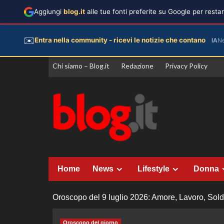
Aggiungi
blog.it
alle tue fonti preferite su Google per rest
✉️
Entra nella community - ricevi le notizie che contano
IA
N
Vai
Chi siamo – Blog.it
Redazione
Privacy Policy
al
contenuto
Home
News
Lifestyle
Donna
Oroscopo del 9 luglio 2026: Amore, Lavoro, Soldi
Oroscopo del giorno