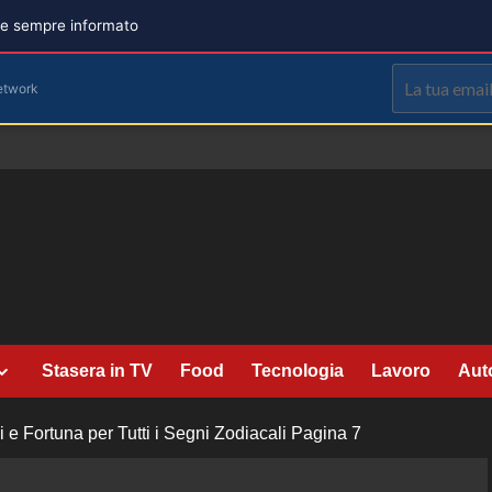
are sempre informato
etwork
Stasera in TV
Food
Tecnologia
Lavoro
Aut
 e Fortuna per Tutti i Segni Zodiacali
Pagina 7