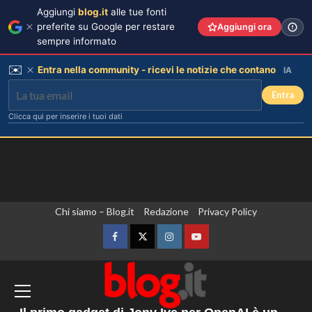
Aggiungi
blog.it
alle tue fonti
preferite su Google per restare
Aggiungi ora
sempre informato
✉️
Entra nella community - ricevi le notizie che contano
IA
Entra
Clicca qui per inserire i tuoi dati
Vai
Chi siamo – Blog.it
Redazione
Privacy Policy
Cristian confessa il tradimento con
Soraya: “Ho tradito” e rompe il
al
silenzio
contenuto
Facebook
Twitter
Instagram
YouTube
3
Il Senato Usa dichiara Anthony Fauci
Emma ed Elisa: avventure
colpevole di oltraggio al Congresso,
emozionanti in motoslitta sul
rischia un’indagine penale
secondo ghiacciaio più grande