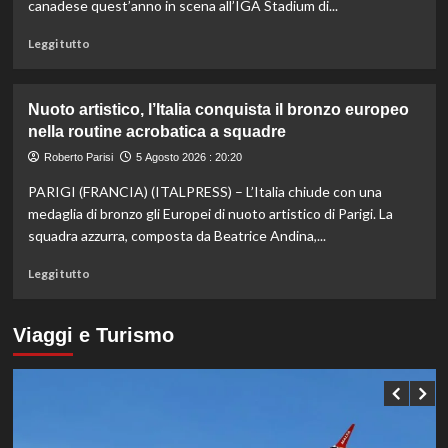
Hong
canadese quest’anno in scena all’IGA Stadium di...
Kong,
decisivo
Leggi
Leggi tutto
Zhegrova
di
più
su
Nuoto artistico, l’Italia conquista il bronzo europeo
Esordio
nella routine acrobatica a squadre
ok
per
Roberto Parisi
5 Agosto 2026 : 20:20
Musetti
PARIGI (FRANCIA) (ITALPRESS) – L’Italia chiude con una
al
Masters
medaglia di bronzo gli Europei di nuoto artistico di Parigi. La
1000
squadra azzurra, composta da Beatrice Andina,...
di
Montreal,
Leggi
Leggi tutto
sconfitto
di
Mejia
più
in
su
Viaggi e Turismo
due
Nuoto
set
artistico,
l’Italia
conquista
il
bronzo