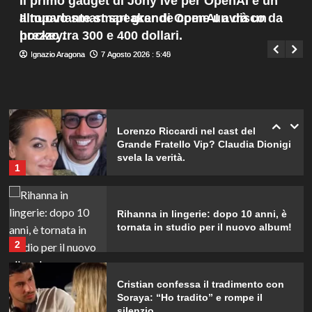
Il primo gadget di Jony Ive per OpenAI è un
Menu
d’Islanda.
4
altoparlante smart grande come un disco da
Il nuovo smart speaker di OpenAI avrà un
Giuseppe Recca
7 Agosto 2026 : 2:00
principale
hockey.
prezzo tra 300 e 400 dollari.
Riccardo Guarnieri chiude con
Ignazio Aragona
Ignazio Aragona
7 Agosto 2026 : 5:45
7 Agosto 2026 : 5:40
Sabrina dopo il falò con Giovanni:
verità inaspettate svelate.
5
Lorenzo Riccardi nel cast del
Grande Fratello Vip? Claudia Dionigi
svela la verità.
1
Rihanna in lingerie: dopo 10 anni, è
tornata in studio per il nuovo album!
2
Cristian confessa il tradimento con
Soraya: “Ho tradito” e rompe il
silenzio