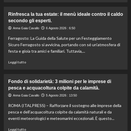
più
su
Rinfresca la tua estate: il menù ideale contro il caldo
Camera
secondo gli esperti.
approva
ddl
Anna Gaia Cavallo
6 Agosto 2026 : 6:50
ColtivaItalia:
Ferragosto: La Guida della Salute per un Festeggiamento
finanziamenti
aumentati
Sicuro Ferragosto si avvicina, portando con sé un'atmosfera di
di
festa e gioia tra amici e familiari. Tuttavia,...
un
miliardo
Leggi
Leggi tutto
per
di
il
più
settore
su
Fondo di solidarietà: 3 milioni per le imprese di
primario.
Rinfresca
pesca e acquacoltura colpite da calamità.
la
tua
Anna Gaia Cavallo
5 Agosto 2026 : 13:50
estate:
ROMA (ITALPRESS) – Rafforzare il sostegno alle imprese della
il
menù
pesca e dell’acquacoltura colpite da calamità naturali e da
ideale
eventi meteorologici e meteomarini eccezionali. È questo...
contro
il
Leggi
Leggi tutto