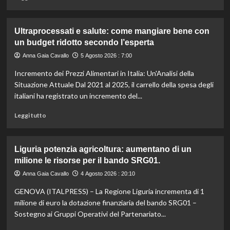
caldo
di
secondo
più
gli
su
Ultraprocessati e salute: come mangiare bene con
esperti.
Fondo
un budget ridotto secondo l’esperta
di
solidarietà:
Anna Gaia Cavallo
5 Agosto 2026 : 7:00
3
Incremento dei Prezzi Alimentari in Italia: Un'Analisi della
milioni
per
Situazione Attuale Dal 2021 al 2025, il carrello della spesa degli
le
italiani ha registrato un incremento del...
imprese
di
Leggi
Leggi tutto
pesca
di
e
più
acquacoltura
su
Liguria potenzia agricoltura: aumentano di un
colpite
Ultraprocessati
milione le risorse per il bando SRG01.
da
e
calamità.
salute:
Anna Gaia Cavallo
4 Agosto 2026 : 20:10
come
GENOVA (ITALPRESS) – La Regione Liguria incrementa di 1
mangiare
bene
milione di euro la dotazione finanziaria del bando SRG01 –
con
Sostegno ai Gruppi Operativi del Partenariato...
un