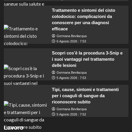
Trattamento e sintomi del cisto
colodocico: complicazioni da
conoscere per una diagnosi
efficace
Germana Bevilacqua
6 Agosto 2026 : 7:53
Scopri cos’è la procedura 3-Snip e
i suoi vantaggi nel trattamento
delle lesioni
Germana Bevilacqua
5 Agosto 2026 : 7:53
Tipi, cause, sintomi e trattamenti
per i coaguli di sangue da
riconoscere subito
Germana Bevilacqua
5 Agosto 2026 : 7:52
Lavoro per insegnanti con INDIRE: guadagna
Lavoro
200 euro al giorno in selezione pubblica.