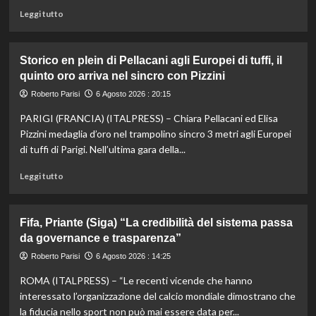
Leggi
Leggi tutto
di
più
su
Storico en plein di Pellacani agli Europei di tuffi, il
Darderi
quinto oro arriva nel sincro con Pizzini
agli
ottavi
Roberto Parisi
6 Agosto 2026 : 20:15
del
PARIGI (FRANCIA) (ITALPRESS) – Chiara Pellacani ed Elisa
Masters
1000
Pizzini medaglia d’oro nel trampolino sincro 3 metri agli Europei
di
di tuffi di Parigi. Nell’ultima gara della...
Montreal,
Shang
Leggi
Leggi tutto
battuto
di
in
più
tre
su
Fifa, Priante (Siga) “La credibilità del sistema passa
set
Storico
da governance e trasparenza”
en
plein
Roberto Parisi
6 Agosto 2026 : 14:25
di
ROMA (ITALPRESS) – “Le recenti vicende che hanno
Pellacani
agli
interessato l’organizzazione del calcio mondiale dimostrano che
Europei
la fiducia nello sport non può mai essere data per...