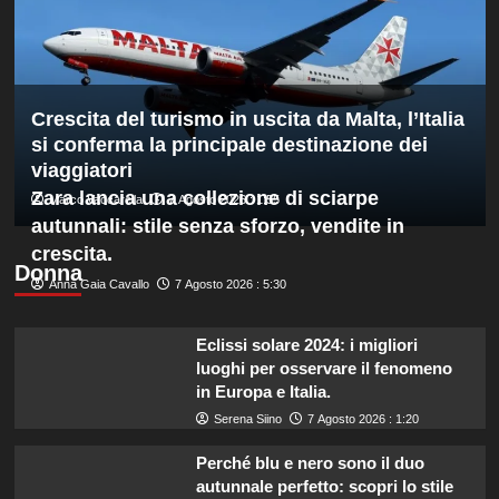
europeo
nella
routine
acrobatica
a
Crescita del turismo in uscita da Malta, l’Italia
squadre
si conferma la principale destinazione dei
viaggiatori
Zara lancia una collezione di sciarpe
Marco Vaccarella
7 Agosto 2026 : 1:55
autunnali: stile senza sforzo, vendite in
crescita.
Donna
Anna Gaia Cavallo
7 Agosto 2026 : 5:30
Eclissi solare 2024: i migliori
luoghi per osservare il fenomeno
in Europa e Italia.
Serena Siino
7 Agosto 2026 : 1:20
Perché blu e nero sono il duo
autunnale perfetto: scopri lo stile