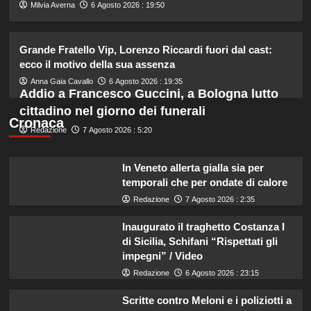
2
Milvia Averna
6 Agosto 2026 : 19:50
Cristian confessa il tradimento con
Grande Fratello Vip, Lorenzo Riccardi fuori dal cast:
Soraya: “Ho tradito” e rompe il
ecco il motivo della sua assenza
silenzio
3
Anna Gaia Cavallo
6 Agosto 2026 : 19:35
Addio a Francesco Guccini, a Bologna lutto
cittadino nel giorno dei funerali
Emma ed Elisa: avventure
Cronaca
emozionanti in motoslitta sul
Redazione
7 Agosto 2026 : 5:20
secondo ghiacciaio più grande
d’Islanda.
4
In Veneto allerta gialla sia per
temporali che per ondate di calore
Riccardo Guarnieri chiude con
Redazione
7 Agosto 2026 : 2:35
Sabrina dopo il falò con Giovanni:
verità inaspettate svelate.
Inaugurato il traghetto Costanza I
5
di Sicilia, Schifani “Rispettati gli
impegni” / Video
Redazione
6 Agosto 2026 : 23:15
Scritte contro Meloni e i poliziotti a