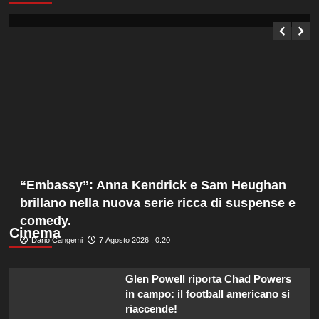
Germana Bevilacqua
7 Agosto 2026 : 1:05
“Embassy”: Anna Kendrick e Sam Heughan
brillano nella nuova serie ricca di suspense e
comedy.
Cinema
Dario Cangemi
7 Agosto 2026 : 0:20
Glen Powell riporta Chad Powers
in campo: il football americano si
riaccende!