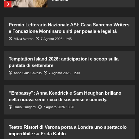
3
Emma ed Elisa: avventure
Premio Letterario Nazionale ASI: Casa Sanremo Writers
emozionanti in motoslitta sul
secondo ghiacciaio più grande
e Fondazione Montinaro uniti per poesia e legalità
d’Islanda.
4
Milvia Averna
7 Agosto 2026 : 1:45
Riccardo Guarnieri chiude con
Temptation Island 2026: anticipazioni e scoop sulla
Sabrina dopo il falò con Giovanni:
puntata di settembre
verità inaspettate svelate.
5
Anna Gaia Cavallo
7 Agosto 2026 : 1:30
Lorenzo Riccardi nel cast del
“Embassy”: Anna Kendrick e Sam Heughan brillano
Grande Fratello Vip? Claudia Dionigi
nella nuova serie ricca di suspense e comedy.
svela la verità.
1
Dario Cangemi
7 Agosto 2026 : 0:20
Teatro Ristori di Verona porta a Londra uno spettacolo
Rihanna in lingerie: dopo 10 anni, è
tornata in studio per il nuovo album!
imperdibile su Frida Kahlo