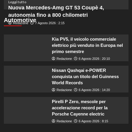
budget
Leggi
Leggi tutto
ridotto
di
Nuova Mercedes-Amg GT 53 Coupè 4,
secondo
più
autonomia fino a 800 chilometri
l’esperta
su
Automotive
Redazione
Liguria
7 Agosto 2026 : 2:15
potenzia
agricoltura:
Kia PV5, il veicolo commerciale
aumentano
elettrico più venduto in Europa nel
di
primo semestre
un
milione
Redazione
6 Agosto 2026 : 20:10
le
risorse
Nissan Qashqai e-POWER
per
conquista un titolo del Guinness
il
World Records
bando
Redazione
6 Agosto 2026 : 14:20
SRG01.
Pirelli P Zero, mescole per
accelerazione record per la
Porsche Cayenne electric
Redazione
6 Agosto 2026 : 8:15