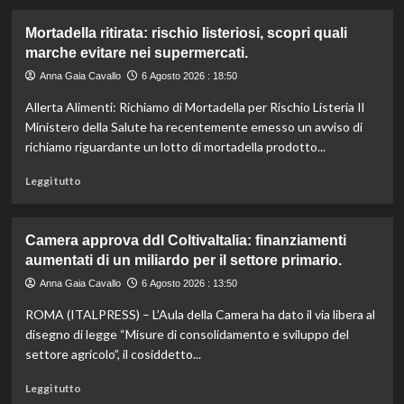
Mortadella ritirata: rischio listeriosi, scopri quali
marche evitare nei supermercati.
Anna Gaia Cavallo
6 Agosto 2026 : 18:50
Allerta Alimenti: Richiamo di Mortadella per Rischio Listeria Il
Ministero della Salute ha recentemente emesso un avviso di
richiamo riguardante un lotto di mortadella prodotto...
Leggi
Leggi tutto
di
più
su
Camera approva ddl ColtivaItalia: finanziamenti
Mortadella
aumentati di un miliardo per il settore primario.
ritirata:
rischio
Anna Gaia Cavallo
6 Agosto 2026 : 13:50
listeriosi,
ROMA (ITALPRESS) – L’Aula della Camera ha dato il via libera al
scopri
quali
disegno di legge “Misure di consolidamento e sviluppo del
marche
settore agricolo”, il cosiddetto...
evitare
nei
Leggi
Leggi tutto
supermercati.
di