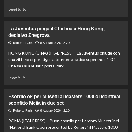
di
tuffi,
Leggi
Leggi tutto
il
di
quinto
più
oro
su
La Juventus piega il Chelsea a Hong Kong,
arriva
Fifa,
decisivo Zhegrova
nel
Priante
sincro
(Siga)
Roberto Parisi
6 Agosto 2026 : 8:20
con
“La
HONG KONG (CINA) (ITALPRESS) – La Juventus chiude con
Pizzini
credibilità
del
una vittoria di prestigio la tournèe asiatica superando 1-0 il
sistema
Chelsea al Kai Tak Sports Park...
passa
da
Leggi
Leggi tutto
governance
di
e
più
trasparenza”
su
Esordio ok per Musetti al Masters 1000 di Montreal,
La
sconfitto Mejia in due set
Juventus
piega
Roberto Parisi
6 Agosto 2026 : 2:20
il
ROMA (ITALPRESS) – Buon esordio per Lorenzo Musetti nel
Chelsea
a
“National Bank Open presented by Rogers”, il Masters 1000