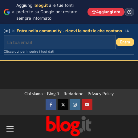
Aggiungi
blog.it
alle tue fonti
preferite su Google per restare
Aggiungi ora
sempre informato
✉️
Entra nella community - ricevi le notizie che contano
IA
Entra
Clicca qui per inserire i tuoi dati
Vai
Chi siamo – Blog.it
Redazione
Privacy Policy
al
contenuto
Facebook
Twitter
Instagram
YouTube