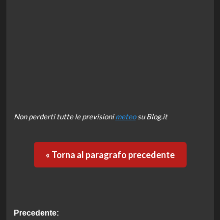
Non perderti tutte le previsioni
meteo
su Blog.it
« Torna al paragrafo precedente
Navigazione
Precedente: