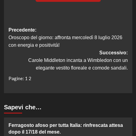
Navigazione
Precedente:
Oroscopo del giorno: affronta mercoledì 8 luglio 2026
articolo
con energia e positività!
Successivo:
Carole Middleton incanta a Wimbledon con un
elegante vestito floreale e comode sandali.
Pagine:
1
2
Sapevi che…
Ferragosto afoso per tutta Italia: rinfrescata attesa
dopo il 17/18 del mese.