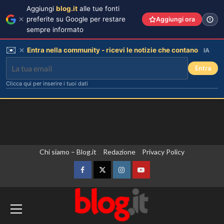
Aggiungi
blog.it
alle tue fonti
preferite su Google per restare
Aggiungi ora
sempre informato
✉️
Entra nella community - ricevi le notizie che contano
IA
Entra
Clicca qui per inserire i tuoi dati
Vai
Chi siamo – Blog.it
Redazione
Privacy Policy
al
contenuto
Facebook
Twitter
Instagram
YouTube