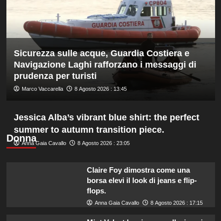
di
fondo,
oro
a
Gose.
Sicurezza sulle acque, Guardia Costiera e
Paltrinieri
quarto
Navigazione Laghi rafforzano i messaggi di
nella
prudenza per turisti
gara
Marco Vaccarella
8 Agosto 2026 : 13:45
maschile
Jessica Alba’s vibrant blue shirt: the perfect
summer to autumn transition piece.
Donna
Anna Gaia Cavallo
8 Agosto 2026 : 23:05
Claire Foy dimostra come una
borsa elevi il look di jeans e flip-
flops.
Anna Gaia Cavallo
8 Agosto 2026 : 17:15