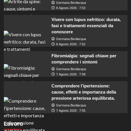
Germana Bevilacqua
8 Agosto 2026 : 7:53
Vivere con lupus nefritico: durata,
fasi e trattamenti essenziali da
conoscere
Germana Bevilacqua
8 Agosto 2026 : 7:52
Fibromialgia: segnali chiave per
comprendere i sintomi
Germana Bevilacqua
7 Agosto 2026 : 7:58
Comprendere l’ipertensione:
cause, effetti e importanza della
pressione arteriosa equilibrata.
Germana Bevilacqua
Concorsi in Ogliastra: 12 posti per diplomati
7 Agosto 2026 : 7:55
e laureati con assunzioni a tempo
Lavoro
indeterminato.