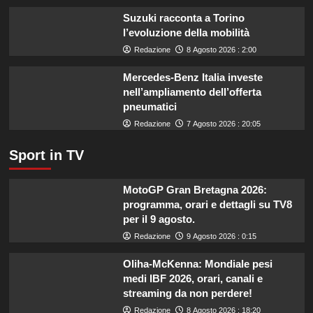
miliardo
Suzuki racconta a Torino
per
l’evoluzione della mobilità
il
Redazione
8 Agosto 2026 : 2:00
settore
primario.
Mercedes-Benz Italia investe
nell’ampliamento dell’offerta
pneumatici
Redazione
7 Agosto 2026 : 20:05
Sport in TV
MotoGP Gran Bretagna 2026:
programma, orari e dettagli su TV8
per il 9 agosto.
Redazione
9 Agosto 2026 : 0:15
Oliha-McKenna: Mondiale pesi
medi IBF 2026, orari, canali e
streaming da non perdere!
Redazione
8 Agosto 2026 : 18:20