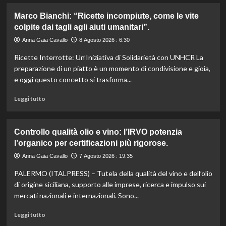
più
su
Marco Bianchi: “Ricette incompiute, come le vite
Emilia-
colpite dai tagli agli aiuti umanitari”.
Romagna
investe
Anna Gaia Cavallo
8 Agosto 2026 : 6:30
6
Ricette Interrotte: Un’Iniziativa di Solidarietà con UNHCR La
milioni
per
preparazione di un piatto è un momento di condivisione e gioia,
valorizzare
e oggi questo concetto si trasforma...
le
sue
Leggi
Leggi tutto
eccellenze
di
agroalimentari
più
certificate.
su
Controllo qualità olio e vino: l’IRVO potenzia
Marco
l’organico per certificazioni più rigorose.
Bianchi:
“Ricette
Anna Gaia Cavallo
7 Agosto 2026 : 19:35
incompiute,
PALERMO (ITALPRESS) – Tutela della qualità del vino e dell’olio
come
le
di origine siciliana, supporto alle imprese, ricerca e impulso sui
vite
mercati nazionali e internazionali. Sono...
colpite
dai
Leggi
Leggi tutto
tagli
di