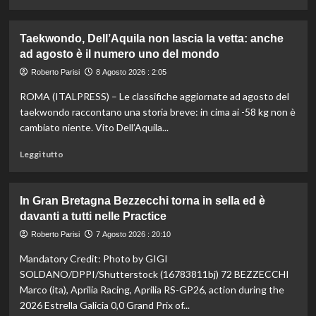
Europei
di
di
più
Parigi
su
Taekwondo, Dell’Aquila non lascia la vetta: anche
Impresa
ad agosto è il numero uno del mondo
di
Kelly
Roberto Parisi
8 Agosto 2026 : 2:05
Doualla:
ROMA (ITALPRESS) – Le classifiche aggiornate ad agosto del
a
16
taekwondo raccontano una storia breve: in cima ai -58 kg non è
anni
cambiato niente. Vito Dell’Aquila...
è
bronzo
Leggi
Leggi tutto
sui
di
100
più
ai
su
In Gran Bretagna Bezzecchi torna in sella ed è
Mondiali
Taekwondo,
davanti a tutti nelle Practice
U20
Dell’Aquila
non
Roberto Parisi
7 Agosto 2026 : 20:10
lascia
Mandatory Credit: Photo by GIGI
la
vetta:
SOLDANO/DPPI/Shutterstock (16783811bj) 72 BEZZECCHI
anche
Marco (ita), Aprilia Racing, Aprilia RS-GP26, action during the
ad
2026 Estrella Galicia 0,0 Grand Prix of...
agosto