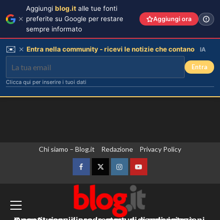
Aggiungi
blog.it
alle tue fonti
preferite su Google per restare
Aggiungi ora
sempre informato
✉️
Entra nella community - ricevi le notizie che contano
IA
Entra
Clicca qui per inserire i tuoi dati
Vai
Chi siamo – Blog.it
Redazione
Privacy Policy
Irina Shayk svela la sua estate tra
natura e animali: bikini mozzafiato e
al
scatti incredibili.
contenuto
Facebook
Twitter
Instagram
YouTube
3
Yemen, le forze armate annunciano
Piano di Harry e Meghan per
invertire il Megxit: sarà approvato da
un’operazione militare contro gli Houthi