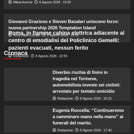
2
Milvia Averna
8 Agosto 2026 : 19:30
Irina Shayk svela la sua estate tra
Giovanni Grazioso e Steven Basalari uniscono forze:
natura e animali: bikini mozzafiato e
nuova partnership 2026 Temptation Island
scatti incredibili.
Roma, in fiamme cabina elettrica adiacente al
3
Anna Gaia Cavallo
8 Agosto 2026 : 19:15
centro di emodialisi del Policlinico Gemelli:
pazienti evacuati, nessun ferito
Piano di Harry e Meghan per
Cronaca
Redazione
8 Agosto 2026 : 22:55
invertire il Megxit: sarà approvato da
re Carlo?
4
Diverbio rischia di finire in
tragedia nel Torinese,
Cristina Marino e Luca Argentero:
automobilista investe sei ciclisti:
un nuovo bambino in arrivo? Indizi
arrestato per tentato omicidio
sulla terza gravidanza.
Redazione
8 Agosto 2026 : 20:10
5
Eugenia Roccella: “Continueremo
a camminare mano nella mano” ai
funerali del marito.
Redazione
8 Agosto 2026 : 17:40