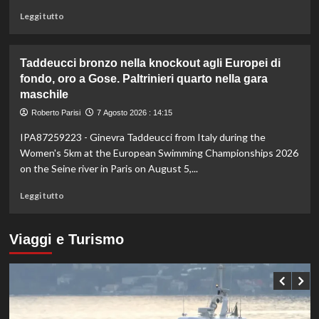
è
Leggi
Leggi tutto
il
di
numero
più
uno
su
Taddeucci bronzo nella knockout agli Europei di
del
In
fondo, oro a Gose. Paltrinieri quarto nella gara
mondo
Gran
maschile
Bretagna
Bezzecchi
Roberto Parisi
7 Agosto 2026 : 14:15
torna
in
IPA87259223 - Ginevra Taddeucci from Italy during the
sella
Women's 5km at the European Swimming Championships 2026
ed
on the Seine river in Paris on August 5,...
è
davanti
Leggi
Leggi tutto
a
di
tutti
più
nelle
su
Viaggi e Turismo
Practice
Taddeucci
bronzo
nella
knockout
agli
Europei