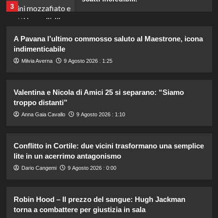
3
Piano di Harry e Meghan per
A Pavana l’ultimo commosso saluto al Maestrone, icona
invertire il Megxit: sarà approvato da
indimenticabile
re Carlo?
4
Milvia Averna
9 Agosto 2026 : 1:25
Cristina Marino e Luca Argentero:
Valentina e Nicola di Amici 25 si separano: “Siamo
un nuovo bambino in arrivo? Indizi
troppo distanti”
sulla terza gravidanza.
5
Anna Gaia Cavallo
9 Agosto 2026 : 1:10
Alvaro Morata e Alice Campello:
Conflitto in Cortile: due vicini trasformano una semplice
riconciliazione celebrata con il
lite in un acerrimo antagonismo
primo post dopo la crisi.
1
Dario Cangemi
9 Agosto 2026 : 0:00
Rosanna Siino di Uomini e Donne:
Robin Hood – Il prezzo del sangue: Hugh Jackman
sfogo contro gli haters dopo la foto
torna a combattere per giustizia in sala
con Giovanni.