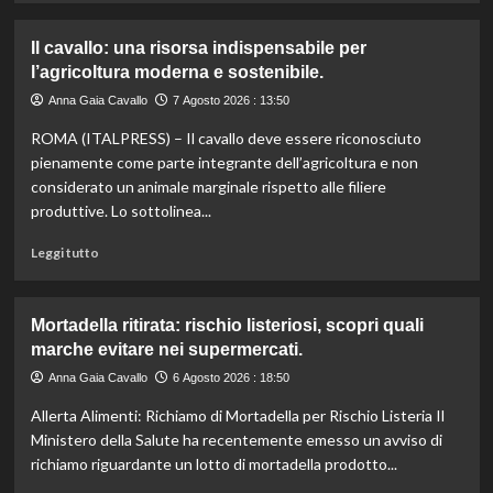
agli
più
aiuti
su
Il cavallo: una risorsa indispensabile per
umanitari”.
Controllo
l’agricoltura moderna e sostenibile.
qualità
olio
Anna Gaia Cavallo
7 Agosto 2026 : 13:50
e
ROMA (ITALPRESS) – Il cavallo deve essere riconosciuto
vino:
l’IRVO
pienamente come parte integrante dell’agricoltura e non
potenzia
considerato un animale marginale rispetto alle filiere
l’organico
produttive. Lo sottolinea...
per
certificazioni
Leggi
Leggi tutto
più
di
rigorose.
più
su
Mortadella ritirata: rischio listeriosi, scopri quali
Il
marche evitare nei supermercati.
cavallo:
una
Anna Gaia Cavallo
6 Agosto 2026 : 18:50
risorsa
Allerta Alimenti: Richiamo di Mortadella per Rischio Listeria Il
indispensabile
per
Ministero della Salute ha recentemente emesso un avviso di
l’agricoltura
richiamo riguardante un lotto di mortadella prodotto...
moderna