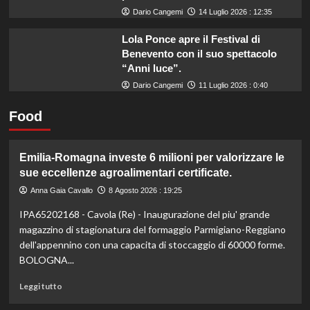
Dario Cangemi
14 Luglio 2026 : 12:35
Lola Ponce apre il Festival di
Benevento con il suo spettacolo
“Anni luce”.
Dario Cangemi
11 Luglio 2026 : 0:40
Food
Emilia-Romagna investe 6 milioni per valorizzare le
sue eccellenze agroalimentari certificate.
Anna Gaia Cavallo
8 Agosto 2026 : 19:25
IPA65202168 - Cavola (Re) - Inaugurazione del piu' grande
magazzino di stagionatura del formaggio Parmigiano-Reggiano
dell'appennino con una capacita di stoccaggio di 60000 forme.
BOLOGNA...
Leggi
Leggi tutto
di