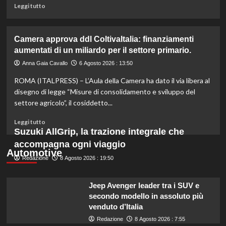
e
Leggi
Leggi tutto
sostenibile.
di
più
su
Camera approva ddl ColtivaItalia: finanziamenti
Mortadella
aumentati di un miliardo per il settore primario.
ritirata:
rischio
Anna Gaia Cavallo
6 Agosto 2026 : 13:50
listeriosi,
ROMA (ITALPRESS) – L’Aula della Camera ha dato il via libera al
scopri
quali
disegno di legge “Misure di consolidamento e sviluppo del
marche
settore agricolo”, il cosiddetto...
evitare
nei
Leggi
Leggi tutto
supermercati.
di
Suzuki AllGrip, la trazione integrale che
più
accompagna ogni viaggio
su
Automotive
Redazione
Camera
8 Agosto 2026 : 19:50
approva
ddl
Jeep Avenger leader tra i SUV e
ColtivaItalia:
secondo modello in assoluto più
finanziamenti
venduto d’Italia
aumentati
di
Redazione
8 Agosto 2026 : 7:55
un