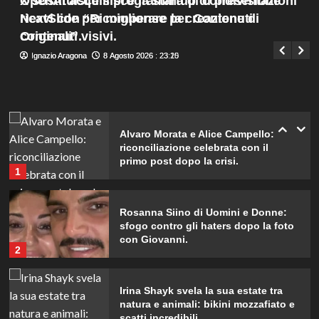
X sostituisce il programma di condivisione
OpenAI acquisisce la startup di presentazioni
re Carlo?
Menu
4
ricavi con “Ricompense per Contenuti
NextSlide per migliorare la creazione di
Giuseppe Recca
8 Agosto 2026 : 19:40
principale
Originali”.
contenuti visivi.
Cristina Marino e Luca Argentero:
Ignazio Aragona
Ignazio Aragona
8 Agosto 2026 : 23:20
8 Agosto 2026 : 23:15
un nuovo bambino in arrivo? Indizi
sulla terza gravidanza.
5
Alvaro Morata e Alice Campello:
riconciliazione celebrata con il
primo post dopo la crisi.
1
Rosanna Siino di Uomini e Donne:
sfogo contro gli haters dopo la foto
con Giovanni.
2
Irina Shayk svela la sua estate tra
natura e animali: bikini mozzafiato e
scatti incredibili.