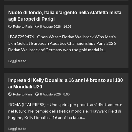
più
su
Nuoto di fondo, Italia d’argento nella staffetta mista
Il
agli Europei di Parigi
Milan
battuto
Roberto Parisi
8 Agosto 2026 : 14:05
in
IPA87259476 - Open Water: Florian Wellbrock Wins Men's
amichevole
3-
5km Gold at European Aquatics Championships Paris 2026
0
Florian Wellbrock of Germany won the gold medal in...
dal
Chelsea
Leggi
Leggi tutto
di
più
su
Impresa di Kelly Doualla: a 16 anni è bronzo sui 100
Nuoto
ai Mondiali U20
di
fondo,
Roberto Parisi
8 Agosto 2026 : 8:00
Italia
ROMA (ITALPRESS) – Uno sprint per proiettarsi direttamente
d’argento
nella
nel futuro. Nel tempio dell’atletica mondiale, l’Hayward Field di
staffetta
Eugene, Kelly Doualla, a 16 anni, ha fatto...
mista
agli
Leggi
Leggi tutto