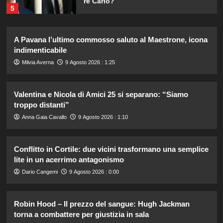
5
Stefano De Martino trasforma
A Pavana l’ultimo commosso saluto al Maestrone, icona
Sanremo Giovani: solo il vincitore
indimenticabile
parteciperà ai Big nel 2027.
1
Milvia Averna
9 Agosto 2026 : 1:25
Alvaro Morata e Alice Campello:
Valentina e Nicola di Amici 25 si separano: “Siamo
riconciliazione celebrata con il
troppo distanti”
primo post dopo la crisi.
2
Anna Gaia Cavallo
9 Agosto 2026 : 1:10
Rosanna Siino di Uomini e Donne:
Conflitto in Cortile: due vicini trasformano una semplice
sfogo contro gli haters dopo la foto
lite in un acerrimo antagonismo
con Giovanni.
3
Dario Cangemi
9 Agosto 2026 : 0:00
Irina Shayk svela la sua estate tra
Robin Hood – Il prezzo del sangue: Hugh Jackman
natura e animali: bikini mozzafiato e
torna a combattere per giustizia in sala
scatti incredibili.