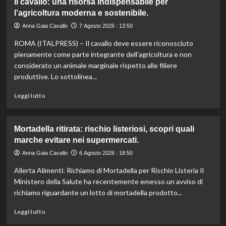
Il cavallo: una risorsa indispensabile per
umanitari”.
Controllo
l’agricoltura moderna e sostenibile.
qualità
olio
Anna Gaia Cavallo
7 Agosto 2026 : 13:50
e
ROMA (ITALPRESS) – Il cavallo deve essere riconosciuto
vino:
l’IRVO
pienamente come parte integrante dell’agricoltura e non
potenzia
considerato un animale marginale rispetto alle filiere
l’organico
produttive. Lo sottolinea...
per
certificazioni
Leggi
Leggi tutto
più
di
rigorose.
più
su
Mortadella ritirata: rischio listeriosi, scopri quali
Il
marche evitare nei supermercati.
cavallo:
una
Anna Gaia Cavallo
6 Agosto 2026 : 18:50
risorsa
Allerta Alimenti: Richiamo di Mortadella per Rischio Listeria Il
indispensabile
per
Ministero della Salute ha recentemente emesso un avviso di
l’agricoltura
richiamo riguardante un lotto di mortadella prodotto...
moderna
e
Leggi
Leggi tutto
sostenibile.
di