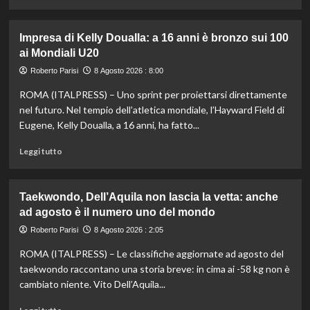
di
più
su
Impresa di Kelly Doualla: a 16 anni è bronzo sui 100
Nuoto
ai Mondiali U20
di
fondo,
Roberto Parisi
8 Agosto 2026 : 8:00
Italia
ROMA (ITALPRESS) – Uno sprint per proiettarsi direttamente
d’argento
nella
nel futuro. Nel tempio dell’atletica mondiale, l’Hayward Field di
staffetta
Eugene, Kelly Doualla, a 16 anni, ha fatto...
mista
agli
Leggi
Leggi tutto
Europei
di
di
più
Parigi
su
Taekwondo, Dell’Aquila non lascia la vetta: anche
Impresa
ad agosto è il numero uno del mondo
di
Kelly
Roberto Parisi
8 Agosto 2026 : 2:05
Doualla:
ROMA (ITALPRESS) – Le classifiche aggiornate ad agosto del
a
16
taekwondo raccontano una storia breve: in cima ai -58 kg non è
anni
cambiato niente. Vito Dell’Aquila...
è
bronzo
Leggi