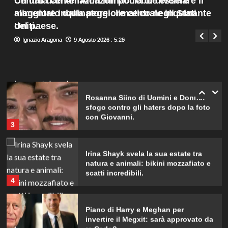
Un data center Amazon potrebbe essere
Centro dati Amazon minaccia di diventare il
parteciperà ai Big nel 2027.
Menu
1
alimentato dalla peggiore centrale inquinante
maggiore inquinatore climatico negli Stati
Giuseppe Recca
8 Agosto 2026 : 19:40
principale
del paese.
Uniti.
Alvaro Morata e Alice Campello:
Ignazio Aragona
Ignazio Aragona
9 Agosto 2026 : 5:25
9 Agosto 2026 : 5:20
riconciliazione celebrata con il
primo post dopo la crisi.
2
Rosanna Siino di Uomini e Donne:
sfogo contro gli haters dopo la foto
con Giovanni.
3
Irina Shayk svela la sua estate tra
natura e animali: bikini mozzafiato e
scatti incredibili.
4
Piano di Harry e Meghan per
invertire il Megxit: sarà approvato da
re Carlo?