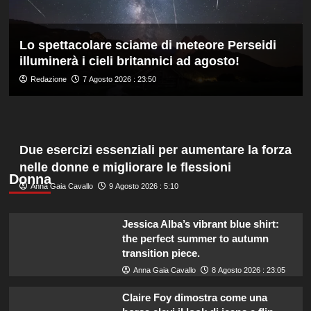
ed
è
davanti
Lo spettacolare sciame di meteore Perseidi
a
illuminerà i cieli britannici ad agosto!
tutti
nelle
Redazione
7 Agosto 2026 : 23:50
Practice
Due esercizi essenziali per aumentare la forza
nelle donne e migliorare le flessioni
Donna
Anna Gaia Cavallo
9 Agosto 2026 : 5:10
Jessica Alba’s vibrant blue shirt:
the perfect summer to autumn
transition piece.
Anna Gaia Cavallo
8 Agosto 2026 : 23:05
Claire Foy dimostra come una