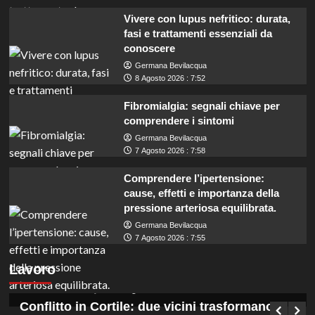
Vivere con lupus nefritico: durata,
fasi e trattamenti essenziali da
conoscere
Germana Bevilacqua
8 Agosto 2026 : 7:52
Fibromialgia: segnali chiave per
comprendere i sintomi
Germana Bevilacqua
7 Agosto 2026 : 7:58
Comprendere l’ipertensione:
cause, effetti e importanza della
pressione arteriosa equilibrata.
Germana Bevilacqua
Assunzioni in Veneto: 6 coadiutori
7 Agosto 2026 : 7:55
amministrativi cercasi, lavoro a tempo
Lavoro
indeterminato.
Germana Bevilacqua
8 Agosto 2026 : 12:55
Conflitto in Cortile: due vicini trasformano