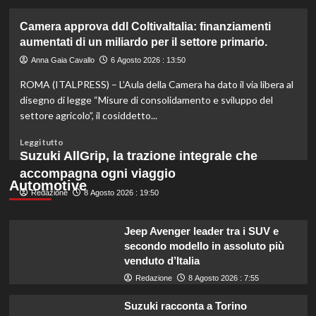
più
su
Camera approva ddl ColtivaItalia: finanziamenti
Mortadella
aumentati di un miliardo per il settore primario.
ritirata:
rischio
Anna Gaia Cavallo
6 Agosto 2026 : 13:50
listeriosi,
ROMA (ITALPRESS) – L’Aula della Camera ha dato il via libera al
scopri
quali
disegno di legge “Misure di consolidamento e sviluppo del
marche
settore agricolo”, il cosiddetto...
evitare
nei
Leggi
Leggi tutto
supermercati.
di
Suzuki AllGrip, la trazione integrale che
più
accompagna ogni viaggio
su
Automotive
Redazione
Camera
8 Agosto 2026 : 19:50
approva
ddl
Jeep Avenger leader tra i SUV e
ColtivaItalia:
secondo modello in assoluto più
finanziamenti
venduto d’Italia
aumentati
di
Redazione
8 Agosto 2026 : 7:55
un
miliardo
Suzuki racconta a Torino
per