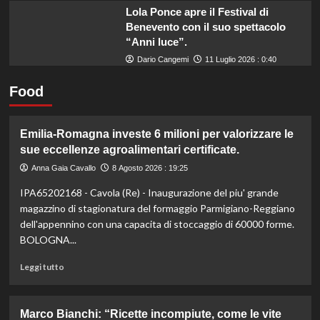
Lola Ponce apre il Festival di
Benevento con il suo spettacolo
“Anni luce”.
Dario Cangemi
11 Luglio 2026 : 0:40
Food
Emilia-Romagna investe 6 milioni per valorizzare le
sue eccellenze agroalimentari certificate.
Anna Gaia Cavallo
8 Agosto 2026 : 19:25
IPA65202168 - Cavola (Re) - Inaugurazione del piu' grande
magazzino di stagionatura del formaggio Parmigiano-Reggiano
dell'appennino con una capacita di stoccaggio di 60000 forme.
BOLOGNA...
Leggi
Leggi tutto
di
più
su
Marco Bianchi: “Ricette incompiute, come le vite
Emilia-