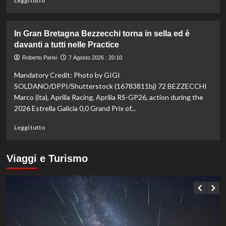
Leggi tutto
sui
di
100
più
ai
su
In Gran Bretagna Bezzecchi torna in sella ed è
Mondiali
Taekwondo,
davanti a tutti nelle Practice
U20
Dell’Aquila
non
Roberto Parisi
7 Agosto 2026 : 20:10
lascia
Mandatory Credit: Photo by GIGI
la
vetta:
SOLDANO/DPPI/Shutterstock (16783811bj) 72 BEZZECCHI
anche
Marco (ita), Aprilia Racing, Aprilia RS-GP26, action during the
ad
2026 Estrella Galicia 0,0 Grand Prix of...
agosto
è
Leggi
Leggi tutto
il
di
numero
più
uno
su
Viaggi e Turismo
del
In
mondo
Gran
Bretagna
Bezzecchi
torna
in
sella