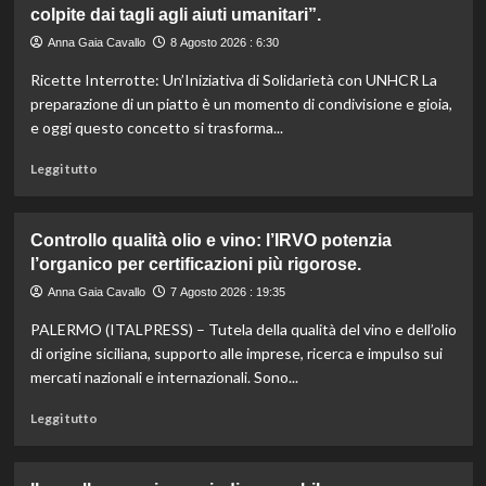
colpite dai tagli agli aiuti umanitari”.
Romagna
investe
Anna Gaia Cavallo
8 Agosto 2026 : 6:30
6
Ricette Interrotte: Un’Iniziativa di Solidarietà con UNHCR La
milioni
per
preparazione di un piatto è un momento di condivisione e gioia,
valorizzare
e oggi questo concetto si trasforma...
le
sue
Leggi
Leggi tutto
eccellenze
di
agroalimentari
più
certificate.
su
Controllo qualità olio e vino: l’IRVO potenzia
Marco
l’organico per certificazioni più rigorose.
Bianchi:
“Ricette
Anna Gaia Cavallo
7 Agosto 2026 : 19:35
incompiute,
PALERMO (ITALPRESS) – Tutela della qualità del vino e dell’olio
come
le
di origine siciliana, supporto alle imprese, ricerca e impulso sui
vite
mercati nazionali e internazionali. Sono...
colpite
dai
Leggi
Leggi tutto
tagli
di
agli
più
aiuti
su