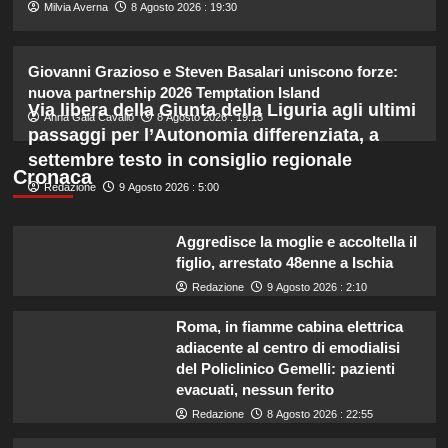
4
Milvia Averna
8 Agosto 2026 : 19:30
Piano di Harry e Meghan per
Giovanni Grazioso e Steven Basalari uniscono forze:
invertire il Megxit: sarà approvato da
nuova partnership 2026 Temptation Island
re Carlo?
Via libera della Giunta della Liguria agli ultimi
5
Anna Gaia Cavallo
8 Agosto 2026 : 19:15
passaggi per l’Autonomia differenziata, a
settembre testo in consiglio regionale
Cronaca
Redazione
9 Agosto 2026 : 5:00
Aggredisce la moglie e accoltella il
figlio, arrestato 48enne a Ischia
Redazione
9 Agosto 2026 : 2:10
Roma, in fiamme cabina elettrica
adiacente al centro di emodialisi
del Policlinico Gemelli: pazienti
evacuati, nessun ferito
Redazione
8 Agosto 2026 : 22:55