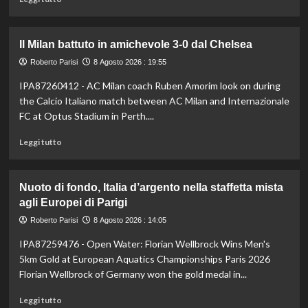
di
più
su
Il Milan battuto in amichevole 3-0 dal Chelsea
Darderi
avanza
Roberto Parisi
8 Agosto 2026 : 19:55
ai
IPA87260412 - AC Milan coach Ruben Amorim look on during
quarti
the Calcio Italiano match between AC Milan and Internazionale
a
Montreal,
FC at Optus Stadium in Perth....
Borges
Leggi
battuto
Leggi tutto
di
in
più
rimonta
su
Nuoto di fondo, Italia d’argento nella staffetta mista
Il
agli Europei di Parigi
Milan
battuto
Roberto Parisi
8 Agosto 2026 : 14:05
in
IPA87259476 - Open Water: Florian Wellbrock Wins Men's
amichevole
3-
5km Gold at European Aquatics Championships Paris 2026
0
Florian Wellbrock of Germany won the gold medal in...
dal
Chelsea
Leggi
Leggi tutto