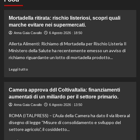
Mortadella ritirata: rischio listeriosi, scopri quali
marche evitare nei supermercati.
Anna Gaia Cavallo
6 Agosto 2026 : 18:50
Allerta Alimenti: Richiamo di Mortadella per Rischio Listeria Il
Ministero della Salute ha recentemente emesso un avviso di
richiamo riguardante un lotto di mortadella prodotto...
Leggi
Leggi tutto
di
più
su
Camera approva ddl ColtivaItalia: finanziamenti
Mortadella
aumentati di un miliardo per il settore primario.
ritirata:
rischio
Anna Gaia Cavallo
6 Agosto 2026 : 13:50
listeriosi,
ROMA (ITALPRESS) – L’Aula della Camera ha dato il via libera al
scopri
quali
disegno di legge “Misure di consolidamento e sviluppo del
marche
settore agricolo”, il cosiddetto...
evitare
nei