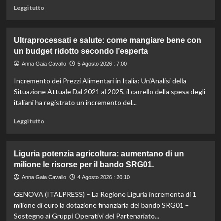
il
Leggi
Leggi tutto
caldo
di
secondo
più
gli
su
Ultraprocessati e salute: come mangiare bene con
esperti.
Fondo
un budget ridotto secondo l’esperta
di
solidarietà:
Anna Gaia Cavallo
5 Agosto 2026 : 7:00
3
Incremento dei Prezzi Alimentari in Italia: Un'Analisi della
milioni
per
Situazione Attuale Dal 2021 al 2025, il carrello della spesa degli
le
italiani ha registrato un incremento del...
imprese
di
Leggi
Leggi tutto
pesca
di
e
più
acquacoltura
su
Liguria potenzia agricoltura: aumentano di un
colpite
Ultraprocessati
milione le risorse per il bando SRG01.
da
e
calamità.
salute:
Anna Gaia Cavallo
4 Agosto 2026 : 20:10
come
GENOVA (ITALPRESS) – La Regione Liguria incrementa di 1
mangiare
bene
milione di euro la dotazione finanziaria del bando SRG01 –
con
Sostegno ai Gruppi Operativi del Partenariato...