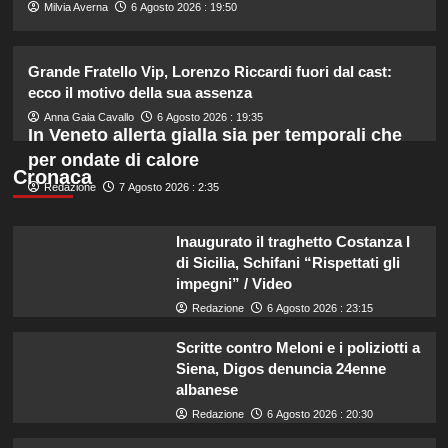
2
Milvia Averna
6 Agosto 2026 : 19:50
Cristian confessa il tradimento con
Grande Fratello Vip, Lorenzo Riccardi fuori dal cast:
Soraya: “Ho tradito” e rompe il
ecco il motivo della sua assenza
silenzio
3
Anna Gaia Cavallo
6 Agosto 2026 : 19:35
In Veneto allerta gialla sia per temporali che
per ondate di calore
Emma ed Elisa: avventure
Cronaca
emozionanti in motoslitta sul
Redazione
7 Agosto 2026 : 2:35
secondo ghiacciaio più grande
d’Islanda.
4
Inaugurato il traghetto Costanza I
di Sicilia, Schifani “Rispettati gli
Riccardo Guarnieri chiude con
impegni” / Video
Sabrina dopo il falò con Giovanni:
Redazione
6 Agosto 2026 : 23:15
verità inaspettate svelate.
5
Scritte contro Meloni e i poliziotti a
Siena, Digos denuncia 24enne
albanese
Redazione
6 Agosto 2026 : 20:30