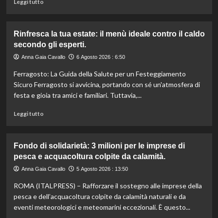
Leggi
Leggi tutto
supermercati.
di
più
su
Rinfresca la tua estate: il menù ideale contro il caldo
Camera
secondo gli esperti.
approva
ddl
Anna Gaia Cavallo
6 Agosto 2026 : 6:50
ColtivaItalia:
Ferragosto: La Guida della Salute per un Festeggiamento
finanziamenti
aumentati
Sicuro Ferragosto si avvicina, portando con sé un'atmosfera di
di
festa e gioia tra amici e familiari. Tuttavia,...
un
miliardo
Leggi
Leggi tutto
per
di
il
più
settore
su
Fondo di solidarietà: 3 milioni per le imprese di
primario.
Rinfresca
pesca e acquacoltura colpite da calamità.
la
tua
Anna Gaia Cavallo
5 Agosto 2026 : 13:50
estate:
ROMA (ITALPRESS) – Rafforzare il sostegno alle imprese della
il
menù
pesca e dell’acquacoltura colpite da calamità naturali e da
ideale
eventi meteorologici e meteomarini eccezionali. È questo...
contro