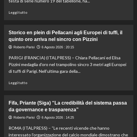
testa di serie numero 19 del tabellone, ha...
Leggi
Leggi tutto
di
più
su
Storico en plein di Pellacani agli Europei di tuffi, il
Darderi
quinto oro arriva nel sincro con Pizzini
agli
ottavi
Roberto Parisi
6 Agosto 2026 : 20:15
del
PARIGI (FRANCIA) (ITALPRESS) – Chiara Pellacani ed Elisa
Masters
1000
Pizzini medaglia d’oro nel trampolino sincro 3 metri agli Europei
di
di tuffi di Parigi. Nell’ultima gara della...
Montreal,
Shang
Leggi
Leggi tutto
battuto
di
in
più
tre
su
Fifa, Priante (Siga) “La credibilità del sistema passa
set
Storico
da governance e trasparenza”
en
plein
Roberto Parisi
6 Agosto 2026 : 14:25
di
ROMA (ITALPRESS) – “Le recenti vicende che hanno
Pellacani
agli
interessato l’organizzazione del calcio mondiale dimostrano che