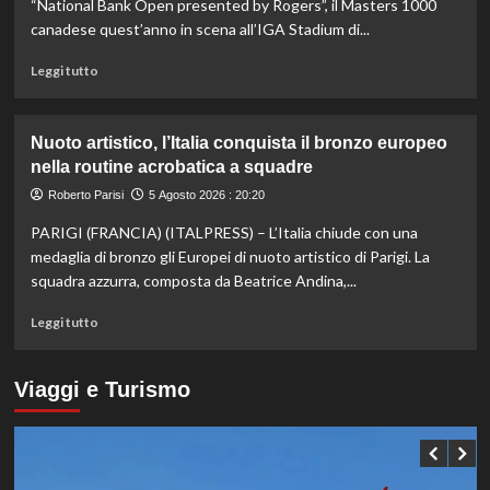
a
“National Bank Open presented by Rogers”, il Masters 1000
Hong
canadese quest’anno in scena all’IGA Stadium di...
Kong,
decisivo
Leggi
Leggi tutto
Zhegrova
di
più
su
Nuoto artistico, l’Italia conquista il bronzo europeo
Esordio
nella routine acrobatica a squadre
ok
per
Roberto Parisi
5 Agosto 2026 : 20:20
Musetti
PARIGI (FRANCIA) (ITALPRESS) – L’Italia chiude con una
al
Masters
medaglia di bronzo gli Europei di nuoto artistico di Parigi. La
1000
squadra azzurra, composta da Beatrice Andina,...
di
Montreal,
Leggi
Leggi tutto
sconfitto
di
Mejia
più
in
su
Viaggi e Turismo
due
Nuoto
set
artistico,
l’Italia
conquista
il