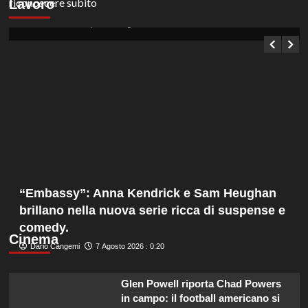
Lavoro
200 euro al giorno in selezione pubblica.
Germana Bevilacqua
7 Agosto 2026 : 1:05
“Embassy”: Anna Kendrick e Sam Heughan
brillano nella nuova serie ricca di suspense e
comedy.
Cinema
Dario Cangemi
7 Agosto 2026 : 0:20
Glen Powell riporta Chad Powers
in campo: il football americano si