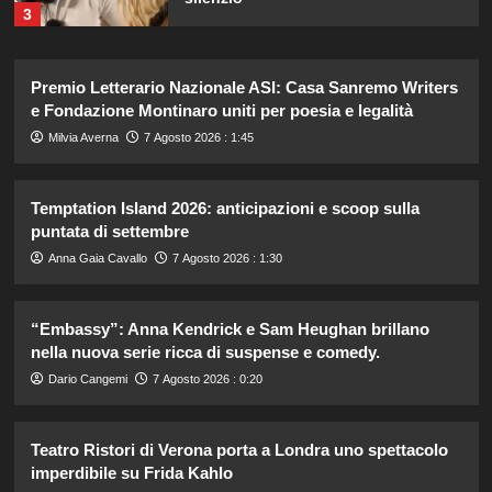
3
Emma ed Elisa: avventure
Premio Letterario Nazionale ASI: Casa Sanremo Writers
emozionanti in motoslitta sul
secondo ghiacciaio più grande
e Fondazione Montinaro uniti per poesia e legalità
d’Islanda.
4
Milvia Averna
7 Agosto 2026 : 1:45
Riccardo Guarnieri chiude con
Temptation Island 2026: anticipazioni e scoop sulla
Sabrina dopo il falò con Giovanni:
puntata di settembre
verità inaspettate svelate.
5
Anna Gaia Cavallo
7 Agosto 2026 : 1:30
Lorenzo Riccardi nel cast del
“Embassy”: Anna Kendrick e Sam Heughan brillano
Grande Fratello Vip? Claudia Dionigi
nella nuova serie ricca di suspense e comedy.
svela la verità.
1
Dario Cangemi
7 Agosto 2026 : 0:20
Teatro Ristori di Verona porta a Londra uno spettacolo
Rihanna in lingerie: dopo 10 anni, è
tornata in studio per il nuovo album!
imperdibile su Frida Kahlo