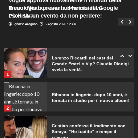
Vogue approva nuovamente il mondo della
Menu
d’Islanda.
4
Trevor Noah presenta il lancio del Google
tecnologia con una nuova iniziativa
Giuseppe Recca
7 Agosto 2026 : 2:00
principale
Pixel 11: un evento da non perdere!
esclusiva.
Riccardo Guarnieri chiude con
Ignazio Aragona
Ignazio Aragona
6 Agosto 2026 : 23:40
6 Agosto 2026 : 23:35
Sabrina dopo il falò con Giovanni:
verità inaspettate svelate.
5
Lorenzo Riccardi nel cast del
Grande Fratello Vip? Claudia Dionigi
svela la verità.
1
Rihanna in lingerie: dopo 10 anni, è
tornata in studio per il nuovo album!
2
Cristian confessa il tradimento con
Soraya: “Ho tradito” e rompe il
silenzio