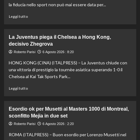
Europei
la fiducia nello sport non può mai essere data per...
di
tuffi,
Leggi
Leggi tutto
il
di
quinto
più
oro
su
La Juventus piega il Chelsea a Hong Kong,
arriva
Fifa,
decisivo Zhegrova
nel
Priante
sincro
(Siga)
Roberto Parisi
6 Agosto 2026 : 8:20
con
“La
HONG KONG (CINA) (ITALPRESS) – La Juventus chiude con
Pizzini
credibilità
del
una vittoria di prestigio la tournèe asiatica superando 1-0 il
sistema
Chelsea al Kai Tak Sports Park...
passa
da
Leggi
Leggi tutto
governance
di
e
più
trasparenza”
su
Esordio ok per Musetti al Masters 1000 di Montreal,
La
sconfitto Mejia in due set
Juventus
piega
Roberto Parisi
6 Agosto 2026 : 2:20
il
ROMA (ITALPRESS) – Buon esordio per Lorenzo Musetti nel
Chelsea