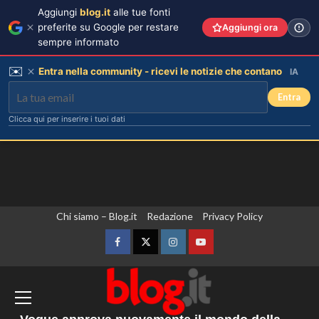
Aggiungi
blog.it
alle tue fonti
preferite su Google per restare
Aggiungi ora
sempre informato
✉️
Entra nella community - ricevi le notizie che contano
IA
Entra
Clicca qui per inserire i tuoi dati
Vai
Chi siamo – Blog.it
Redazione
Privacy Policy
Cristian confessa il tradimento con
Soraya: “Ho tradito” e rompe il
al
silenzio
contenuto
Facebook
Twitter
Instagram
YouTube
3
Il Senato Usa dichiara Anthony Fauci
Emma ed Elisa: avventure
colpevole di oltraggio al Congresso,
emozionanti in motoslitta sul
rischia un’indagine penale
secondo ghiacciaio più grande