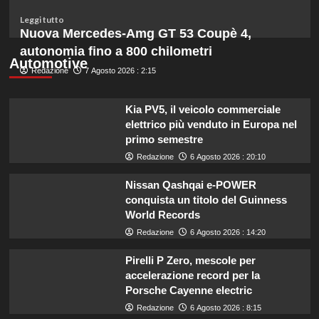
un
budget
Leggi
Leggi tutto
ridotto
di
Nuova Mercedes-Amg GT 53 Coupè 4,
secondo
più
autonomia fino a 800 chilometri
l’esperta
su
Automotive
Redazione
Liguria
7 Agosto 2026 : 2:15
potenzia
agricoltura:
Kia PV5, il veicolo commerciale
aumentano
elettrico più venduto in Europa nel
di
primo semestre
un
milione
Redazione
6 Agosto 2026 : 20:10
le
risorse
Nissan Qashqai e-POWER
per
conquista un titolo del Guinness
il
World Records
bando
Redazione
6 Agosto 2026 : 14:20
SRG01.
Pirelli P Zero, mescole per
accelerazione record per la
Porsche Cayenne electric
Redazione
6 Agosto 2026 : 8:15