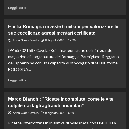
Leggi
Leggi tutto
di
più
su
Emilia-Romagna investe 6 milioni per valorizzare le
Liguria
sue eccellenze agroalimentari certificate.
lancia
bandi
Anna Gaia Cavallo
8 Agosto 2026 : 19:25
agricoltura:
IPA65202168 - Cavola (Re) - Inaugurazione del piu' grande
24,4
milioni
magazzino di stagionatura del formaggio Parmigiano-Reggiano
per
dell'appennino con una capacita di stoccaggio di 60000 forme.
sostenere
BOLOGNA...
il
settore.
Leggi
Leggi tutto
Scopri
di
i
più
dettagli!
su
Marco Bianchi: “Ricette incompiute, come le vite
Emilia-
colpite dai tagli agli aiuti umanitari”.
Romagna
investe
Anna Gaia Cavallo
8 Agosto 2026 : 6:30
6
Ricette Interrotte: Un’Iniziativa di Solidarietà con UNHCR La
milioni
per