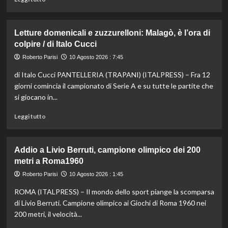
di
più
su
Letture domenicali e zuzzurelloni: Malagò, è l’ora di
Beach
colpire / di Italo Cucci
soccer,
giù
Roberto Parisi
10 Agosto 2026 : 7:45
il
di Italo Cucci PANTELLERIA (TRAPANI) (ITALPRESS) – Fra 12
sipario
sulle
giorni comincia il campionato di Serie A e su tutte le partite che
finali:
si giocano in...
Pisa
e
Leggi
Leggi tutto
Velletri
di
vincono
più
lo
su
Addio a Livio Berruti, campione olimpico dei 200
scudetto
Letture
metri a Roma1960
domenicali
e
Roberto Parisi
10 Agosto 2026 : 1:45
zuzzurelloni:
ROMA (ITALPRESS) – Il mondo dello sport piange la scomparsa
Malagò,
è
di Livio Berruti. Campione olimpico ai Giochi di Roma 1960 nei
l’ora
200 metri, il velocità...
di