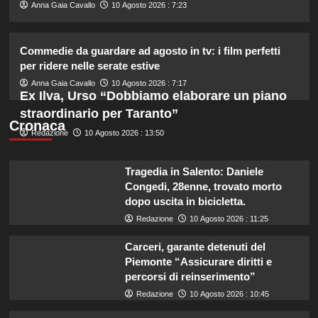
2
Anna Gaia Cavallo
10 Agosto 2026 : 7:23
Tallulah Willis sposa Justin Acee,
Commedie da guardare ad agosto in tv: i film perfetti
circondata da mamma Demi Moore e
per ridere nelle serate estive
le sorelle.
3
Anna Gaia Cavallo
10 Agosto 2026 : 7:17
Ex Ilva, Urso “Dobbiamo elaborare un piano
straordinario per Taranto”
Carmen Russo ed Enzo Paolo Turchi
Cronaca
Redazione
10 Agosto 2026 : 13:50
pronti a tornare: “Se Maria chiama,
risponderemo”.
4
Tragedia in Salento: Daniele
Congedi, 28enne, trovato morto
Ad Amici, stecca rimossa in post-
dopo uscita in bicicletta.
produzione: il retroscena
Redazione
10 Agosto 2026 : 11:25
inaspettato di Irene Guglielmi
5
Carceri, garante detenuti del
Piemonte “Assicurare diritti e
percorsi di reinserimento”
Redazione
10 Agosto 2026 : 10:45