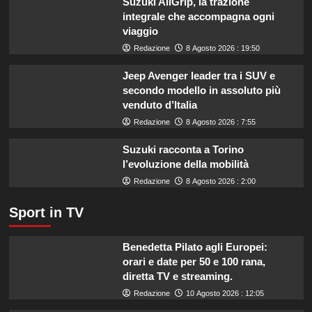
Suzuki AllGrip, la trazione
listeriosi,
integrale che accompagna ogni
scopri
viaggio
quali
marche
Redazione
8 Agosto 2026 : 19:50
evitare
nei
Jeep Avenger leader tra i SUV e
supermercati.
secondo modello in assoluto più
venduto d’Italia
Redazione
8 Agosto 2026 : 7:55
Suzuki racconta a Torino
l’evoluzione della mobilità
Redazione
8 Agosto 2026 : 2:00
Sport in TV
Benedetta Pilato agli Europei:
orari e date per 50 e 100 rana,
diretta TV e streaming.
Redazione
10 Agosto 2026 : 12:05