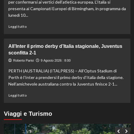
problema
per confermarsi ai vertici dell’atletica europea. L’Italia si
al
presenta ai Campionati Europei di Birmingham, in programma da
ginocchio
lunedì 10...
destro:
“Mi
Leggi
Leggi tutto
sto
di
concentrando
più
sulla
su
All’Inter il primo derby d’Italia stagionale, Juventus
preparazione
Italia
per
sconfitta 2-1
verso
gli
gli
Roberto Parisi
9 Agosto 2026 : 8:00
Us
Europei
Open”
PERTH (AUSTRALIA) (ITALPRESS) – All’Optus Stadium di
di
atletica,
Perth è l’Inter a prendersi il primo derby d’Italia della stagione.
Jacobs
Nell’amichevole australiana contro la Juventus finisce 2-1...
e
Battocletti
Leggi
Leggi tutto
a
di
Birmingham
più
per
su
Viaggi e Turismo
difendere
All’Inter
gli
il
ori
primo
di