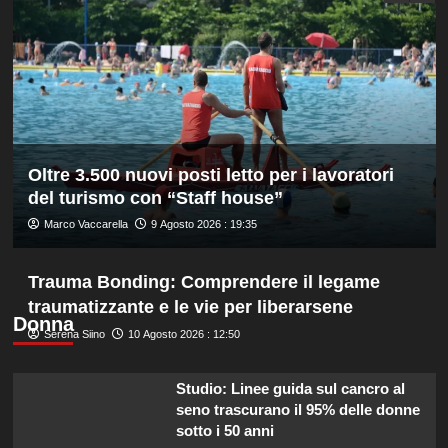
derby
Roma
d’Italia
stagionale,
Juventus
sconfitta
2-
1
Oltre 3.500 nuovi posti letto per i lavoratori
del turismo con “Staff house”
Marco Vaccarella
9 Agosto 2026 : 19:35
Trauma Bonding: Comprendere il legame
traumatizzante e le vie per liberarsene
Donna
Serena Siino
10 Agosto 2026 : 12:50
Studio: Linee guida sul cancro al
seno trascurano il 95% delle donne
sotto i 50 anni