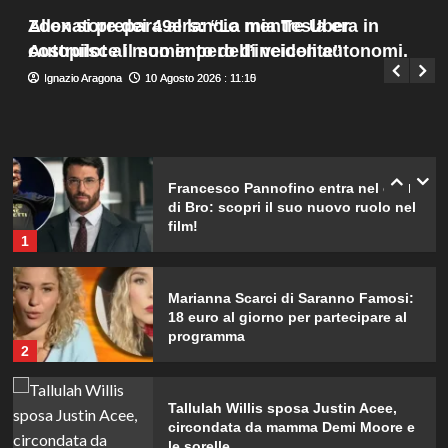
risponderemo”.
Menu
4
Allenatore dei 49ers: “La mia Tesla era in
Zoox si prepara al lancio mentre Uber
Giuseppe Recca
10 Agosto 2026 : 13:25
principale
Autopilot al momento dell’incidente”
costruisce il suo impero di veicoli autonomi.
Ad Amici, stecca rimossa in post-
Ignazio Aragona
Ignazio Aragona
10 Agosto 2026 : 11:15
10 Agosto 2026 : 11:10
produzione: il retroscena
inaspettato di Irene Guglielmi
5
Francesco Pannofino entra nel cast
di Bro: scopri il suo nuovo ruolo nel
film!
1
Marianna Scarci di Saranno Famosi:
18 euro al giorno per partecipare al
programma
2
Tallulah Willis sposa Justin Acee,
circondata da mamma Demi Moore e
le sorelle.