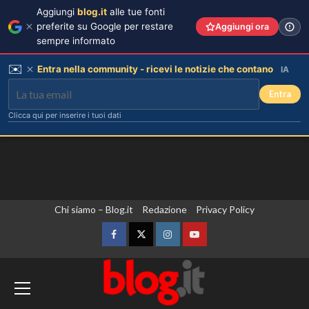
Aggiungi
blog.it
alle tue fonti
preferite su Google per restare
Aggiungi ora
sempre informato
✉️
Entra nella community - ricevi le notizie che contano
IA
Entra
Clicca qui per inserire i tuoi dati
Vai
Chi siamo – Blog.it
Redazione
Privacy Policy
Tallulah Willis sposa Justin Acee,
circondata da mamma Demi Moore e
al
le sorelle.
contenuto
Facebook
Twitter
Instagram
YouTube
3
Si chiude a Nairobi la prima edizione di
H.E.R.O, start up africane alla Residenza
Carmen Russo ed Enzo Paolo Turchi
pronti a tornare: “Se Maria chiama,
dell’Ambasciatore d’Italia