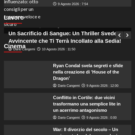
9 Agosto 2026 : 7:54
Concorsi pubblici da non perdere: scadenze
Lavoro
cruciali nella settimana di Ferragosto 2026.
Germana Bevilacqua
10 Agosto 2026 : 12:35
Un Sacrificio di Sangue: Un Thriller Svedese
Avvincente che Ti Terrà Incollato alla Sedia!
Cinema
Dario Cangemi
10 Agosto 2026 : 11:50
Ryan Condal svela segreti e sfide
nella creazione di ‘House of the
Dragon’
Dario Cangemi
9 Agosto 2026 : 12:00
Conflitto in Cortile: due vicini
trasformano una semplice lite in
un acerrimo antagonismo
Dario Cangemi
9 Agosto 2026 : 0:00
War: Il divorzio del secolo – Un