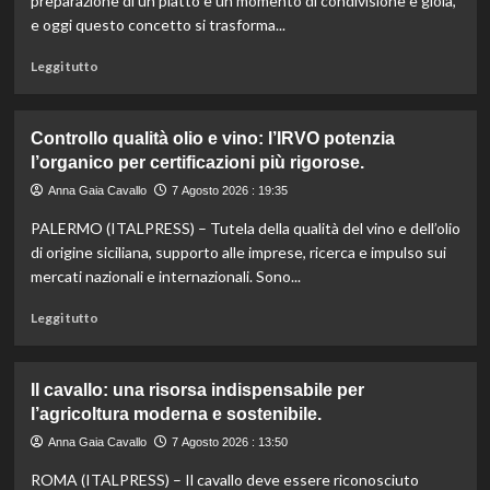
preparazione di un piatto è un momento di condivisione e gioia,
valorizzare
e oggi questo concetto si trasforma...
le
sue
Leggi
Leggi tutto
eccellenze
di
agroalimentari
più
certificate.
su
Controllo qualità olio e vino: l’IRVO potenzia
Marco
l’organico per certificazioni più rigorose.
Bianchi:
“Ricette
Anna Gaia Cavallo
7 Agosto 2026 : 19:35
incompiute,
PALERMO (ITALPRESS) – Tutela della qualità del vino e dell’olio
come
le
di origine siciliana, supporto alle imprese, ricerca e impulso sui
vite
mercati nazionali e internazionali. Sono...
colpite
dai
Leggi
Leggi tutto
tagli
di
agli
più
aiuti
su
Il cavallo: una risorsa indispensabile per
umanitari”.
Controllo
l’agricoltura moderna e sostenibile.
qualità
olio
Anna Gaia Cavallo
7 Agosto 2026 : 13:50
e
ROMA (ITALPRESS) – Il cavallo deve essere riconosciuto
vino: