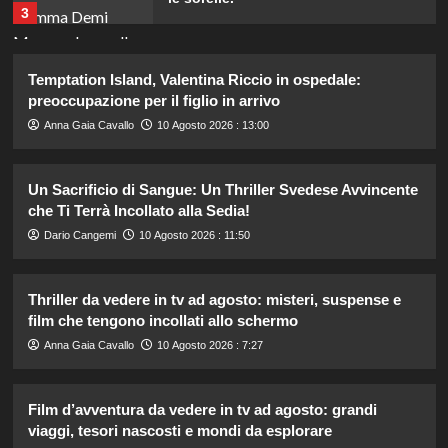
3
Carmen Russo ed Enzo Paolo Turchi
Temptation Island, Valentina Riccio in ospedale:
pronti a tornare: “Se Maria chiama,
preoccupazione per il figlio in arrivo
risponderemo”.
4
Anna Gaia Cavallo
10 Agosto 2026 : 13:00
Ad Amici, stecca rimossa in post-
Un Sacrificio di Sangue: Un Thriller Svedese Avvincente
produzione: il retroscena
che Ti Terrà Incollato alla Sedia!
inaspettato di Irene Guglielmi
5
Dario Cangemi
10 Agosto 2026 : 11:50
Francesco Pannofino entra nel cast
Thriller da vedere in tv ad agosto: misteri, suspense e
di Bro: scopri il suo nuovo ruolo nel
film che tengono incollati allo schermo
film!
1
Anna Gaia Cavallo
10 Agosto 2026 : 7:27
Marianna Scarci di Saranno Famosi:
Film d’avventura da vedere in tv ad agosto: grandi
18 euro al giorno per partecipare al
viaggi, tesori nascosti e mondi da esplorare
programma