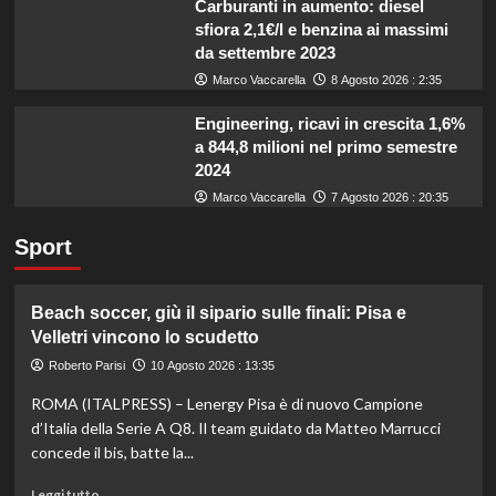
Carburanti in aumento: diesel
sfiora 2,1€/l e benzina ai massimi
da settembre 2023
Marco Vaccarella
8 Agosto 2026 : 2:35
Engineering, ricavi in crescita 1,6%
a 844,8 milioni nel primo semestre
2024
Marco Vaccarella
7 Agosto 2026 : 20:35
Sport
Beach soccer, giù il sipario sulle finali: Pisa e
Velletri vincono lo scudetto
Roberto Parisi
10 Agosto 2026 : 13:35
ROMA (ITALPRESS) – Lenergy Pisa è di nuovo Campione
d’Italia della Serie A Q8. Il team guidato da Matteo Marrucci
concede il bis, batte la...
Leggi
Leggi tutto