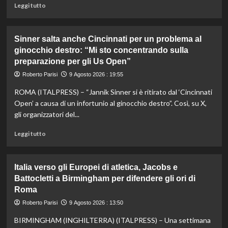
colpire
Leggi
Leggi tutto
/
di
di
più
Italo
su
Sinner salta anche Cincinnati per un problema al
Cucci
Addio
ginocchio destro: “Mi sto concentrando sulla
a
preparazione per gli Us Open”
Livio
Berruti,
Roberto Parisi
9 Agosto 2026 : 19:55
campione
olimpico
ROMA (ITALPRESS) – “Jannik Sinner si è ritirato dal ‘Cincinnati
dei
Open’ a causa di un infortunio al ginocchio destro”. Così, su X,
200
gli organizzatori del...
metri
a
Leggi
Leggi tutto
Roma1960
di
più
su
Italia verso gli Europei di atletica, Jacobs e
Sinner
Battocletti a Birmingham per difendere gli ori di
salta
Roma
anche
Cincinnati
Roberto Parisi
9 Agosto 2026 : 13:50
per
un
BIRMINGHAM (INGHILTERRA) (ITALPRESS) – Una settimana