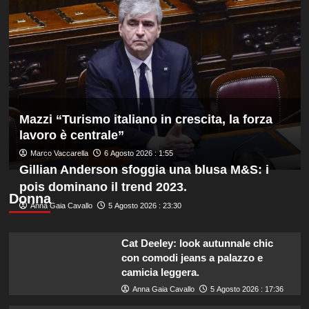
nel
lo
sincro
sport
dalla
rigenera
piattaforma
l’ex
10
piazza
metri
di
spaccio
Mazzi “Turismo italiano in crescita, la forza
lavoro è centrale”
Marco Vaccarella
6 Agosto 2026 : 1:55
Gillian Anderson sfoggia una blusa M&S: i
pois dominano il trend 2023.
Donna
Anna Gaia Cavallo
5 Agosto 2026 : 23:30
Cat Deeley: look autunnale chic
con comodi jeans a palazzo e
camicia leggera.
Anna Gaia Cavallo
5 Agosto 2026 : 17:36