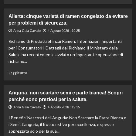
ridotto
di
secondo
più
l’esperta
su
Allerta: cinque varietà di ramen congelato da evitare
Liguria
per problemi di sicurezza.
potenzia
agricoltura:
Anna Gaia Cavallo
4 Agosto 2026 : 19:25
aumentano
Richiamo di Prodotti Shinzui Ramen: Informazioni Importanti
di
un
per i Consumatori I Dettagli del Richiamo Il Ministero della
milione
Salute ha recentemente avviato un'importante operazione di
le
richiamo...
risorse
per
Leggi
Leggi tutto
il
di
bando
più
SRG01.
su
Anguria: non scartare semi e parte bianca! Scopri
Allerta:
perché sono preziosi per la salute.
cinque
varietà
Anna Gaia Cavallo
4 Agosto 2026 : 19:15
di
I Benefici Nascosti dell’Anguria: Non Scartare la Parte Bianca e
ramen
congelato
i Semi! L’anguria, il frutto estivo per eccellenza, è spesso
da
apprezzata solo per la sua...
evitare