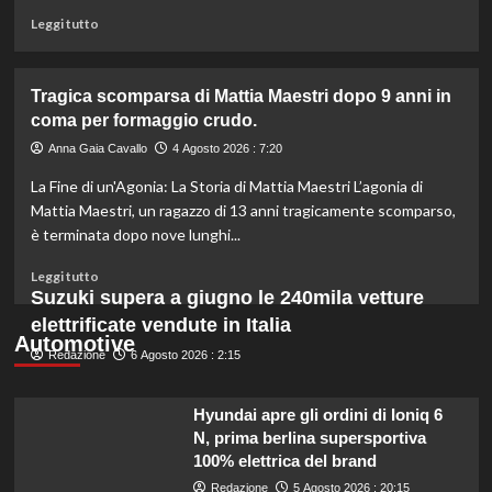
per
Leggi
Leggi tutto
problemi
di
di
più
sicurezza.
su
Tragica scomparsa di Mattia Maestri dopo 9 anni in
Anguria:
coma per formaggio crudo.
non
scartare
Anna Gaia Cavallo
4 Agosto 2026 : 7:20
semi
La Fine di un'Agonia: La Storia di Mattia Maestri L’agonia di
e
parte
Mattia Maestri, un ragazzo di 13 anni tragicamente scomparso,
bianca!
è terminata dopo nove lunghi...
Scopri
perché
Leggi
Leggi tutto
sono
di
Suzuki supera a giugno le 240mila vetture
preziosi
più
elettrificate vendute in Italia
per
su
Automotive
la
Redazione
Tragica
6 Agosto 2026 : 2:15
salute.
scomparsa
di
Hyundai apre gli ordini di Ioniq 6
Mattia
N, prima berlina supersportiva
Maestri
100% elettrica del brand
dopo
9
Redazione
5 Agosto 2026 : 20:15