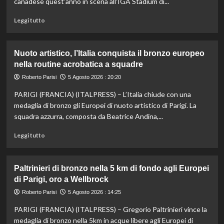
canadese quest’anno in scena all’IGA Stadium di...
Leggi
Leggi tutto
di
più
su
Nuoto artistico, l’Italia conquista il bronzo europeo
Esordio
nella routine acrobatica a squadre
ok
per
Roberto Parisi
5 Agosto 2026 : 20:20
Musetti
PARIGI (FRANCIA) (ITALPRESS) – L’Italia chiude con una
al
Masters
medaglia di bronzo gli Europei di nuoto artistico di Parigi. La
1000
squadra azzurra, composta da Beatrice Andina,...
di
Montreal,
Leggi
Leggi tutto
sconfitto
di
Mejia
più
in
su
Paltrinieri di bronzo nella 5 km di fondo agli Europei
due
Nuoto
di Parigi, oro a Wellbrock
set
artistico,
l’Italia
Roberto Parisi
5 Agosto 2026 : 14:25
conquista
PARIGI (FRANCIA) (ITALPRESS) – Gregorio Paltrinieri vince la
il
bronzo
medaglia di bronzo nella 5km in acque libere agli Europei di