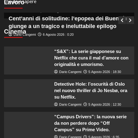
Lavoro
di Bari.
Germana Bevilacqua
6 Agosto 2026 : 1:05
Cent’anni di solitudine: l’epopea dei Buendía
giunge a un tragico e ineluttabile epilogo
Cinema
Dario Cangemi
6 Agosto 2026 : 0:20
“S&X”: La serie giapponese su
Netflix che cura il mal d’amore con
originalità e umorismo.
Dario Cangemi
5 Agosto 2026 : 18:30
Detective Hole: l’oscurità di Oslo
nel nuovo thriller di Jo Nesbø, ora
su Netflix.
Dario Cangemi
5 Agosto 2026 : 12:30
“Campus Drivers”: la nuova serie
da non perdere dopo “Off
Campus” su Prime Video.
Dario Cangemi
5 Agosto 2026 : 6:35