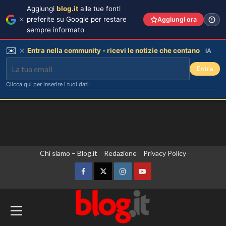
Aggiungi
blog.it
alle tue fonti
preferite su Google per restare
Aggiungi ora
sempre informato
✉️
Entra nella community - ricevi le notizie che contano
IA
Entra
Clicca qui per inserire i tuoi dati
Vai
Chi siamo – Blog.it
Redazione
Privacy Policy
Laila Hasanovic, fidanzata di Sinner,
incanta la passerella di Copenhagen
al
con il suo stile.
contenuto
Facebook
Twitter
Instagram
YouTube
3
Ambasciata d’Albania a Roma “Accordo
con l’Italia rafforza ulteriormente il
Hai notato il linguaggio attento di re
Carlo nell’annuncio della nascita di
partenariato strategico”