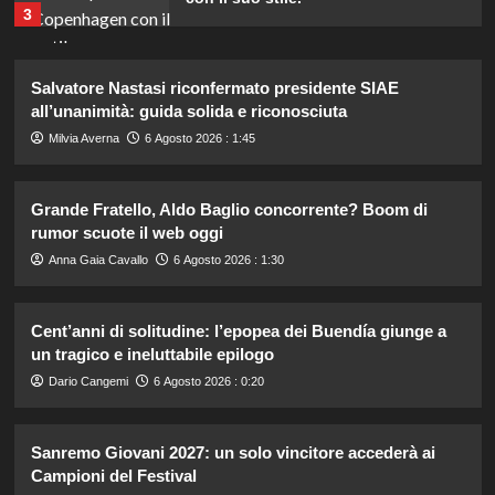
3
Hai notato il linguaggio attento di re
Salvatore Nastasi riconfermato presidente SIAE
Carlo nell’annuncio della nascita di
all’unanimità: guida solida e riconosciuta
Eugenia?
4
Milvia Averna
6 Agosto 2026 : 1:45
Sabrina Soussi torna sui social:
Grande Fratello, Aldo Baglio concorrente? Boom di
verità sul legame con Lory dopo
rumor scuote il web oggi
Giovanni in Temptation Island.
5
Anna Gaia Cavallo
6 Agosto 2026 : 1:30
Temptation Island: Diretta della
Cent’anni di solitudine: l’epopea dei Buendía giunge a
nona puntata, tutte le emozioni e i
un tragico e ineluttabile epilogo
colpi di scena!
1
Dario Cangemi
6 Agosto 2026 : 0:20
Chiara Ferragni e Josè Hernandez:
Sanremo Giovani 2027: un solo vincitore accederà ai
la prima estate insieme tra amore e
Campioni del Festival
rinascita