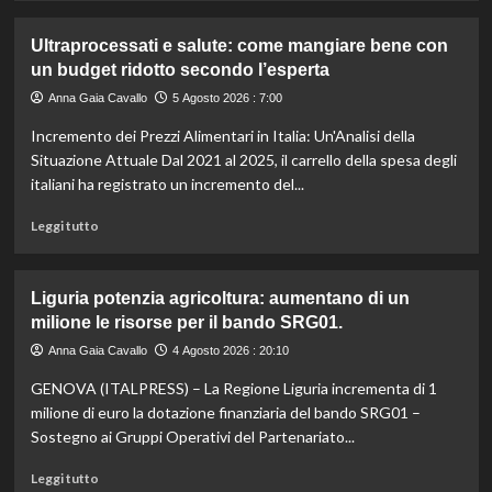
più
su
Ultraprocessati e salute: come mangiare bene con
Fondo
un budget ridotto secondo l’esperta
di
solidarietà:
Anna Gaia Cavallo
5 Agosto 2026 : 7:00
3
Incremento dei Prezzi Alimentari in Italia: Un'Analisi della
milioni
per
Situazione Attuale Dal 2021 al 2025, il carrello della spesa degli
le
italiani ha registrato un incremento del...
imprese
di
Leggi
Leggi tutto
pesca
di
e
più
acquacoltura
su
Liguria potenzia agricoltura: aumentano di un
colpite
Ultraprocessati
milione le risorse per il bando SRG01.
da
e
calamità.
salute:
Anna Gaia Cavallo
4 Agosto 2026 : 20:10
come
GENOVA (ITALPRESS) – La Regione Liguria incrementa di 1
mangiare
bene
milione di euro la dotazione finanziaria del bando SRG01 –
con
Sostegno ai Gruppi Operativi del Partenariato...
un
budget
Leggi
Leggi tutto