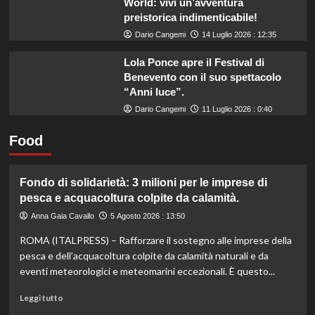
World: vivi un’avventura
preistorica indimenticabile!
Dario Cangemi
14 Luglio 2026 : 12:35
Lola Ponce apre il Festival di
Benevento con il suo spettacolo
“Anni luce”.
Dario Cangemi
11 Luglio 2026 : 0:40
Food
Fondo di solidarietà: 3 milioni per le imprese di
pesca e acquacoltura colpite da calamità.
Anna Gaia Cavallo
5 Agosto 2026 : 13:50
ROMA (ITALPRESS) – Rafforzare il sostegno alle imprese della
pesca e dell’acquacoltura colpite da calamità naturali e da
eventi meteorologici e meteomarini eccezionali. È questo...
Leggi
Leggi tutto
di