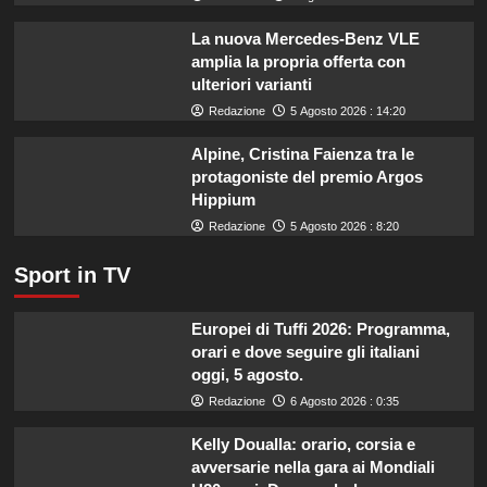
anni
in
La nuova Mercedes-Benz VLE
coma
amplia la propria offerta con
per
ulteriori varianti
formaggio
Redazione
5 Agosto 2026 : 14:20
crudo.
Alpine, Cristina Faienza tra le
protagoniste del premio Argos
Hippium
Redazione
5 Agosto 2026 : 8:20
Sport in TV
Europei di Tuffi 2026: Programma,
orari e dove seguire gli italiani
oggi, 5 agosto.
Redazione
6 Agosto 2026 : 0:35
Kelly Doualla: orario, corsia e
avversarie nella gara ai Mondiali