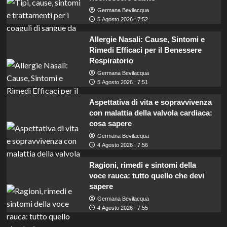
Germana Bevilacqua
5 Agosto 2026 : 7:52
Allergie Nasali: Cause, Sintomi e
Rimedi Efficaci per il Benessere
Respiratorio
Germana Bevilacqua
5 Agosto 2026 : 7:51
Aspettativa di vita e sopravvivenza
con malattia della valvola cardiaca:
cosa sapere
Germana Bevilacqua
4 Agosto 2026 : 7:56
Ragioni, rimedi e sintomi della
voce rauca: tutto quello che devi
sapere
Germana Bevilacqua
Concorso per diplomati: opportunità per
4 Agosto 2026 : 7:55
amministrativi all’Ordine Consiglio del Lavoro