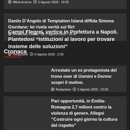
2
Milvia Averna
5 Agosto 2026 : 19:55
Laila Hasanovic, fidanzata di Sinner,
Danilo D’Angelo di Temptation Island diffida Simona
incanta la passerella di Copenhagen
Giordano: lei rivela verità sul flirt
con il suo stile.
Campi Flegrei, vertice in Prefettura a Napoli.
3
Anna Gaia Cavallo
5 Agosto 2026 : 19:40
Piantedosi “Istituzioni al lavoro per trovare
insieme delle soluzioni”
Hai notato il linguaggio attento di re
Cronaca
Redazione
6 Agosto 2026 : 2:35
Carlo nell’annuncio della nascita di
Eugenia?
4
Arrestato un ex protagonista del
trono over di Uomini e Donne:
Sabrina Soussi torna sui social:
scopri il motivo.
verità sul legame con Lory dopo
Redazione
5 Agosto 2026 : 23:55
Giovanni in Temptation Island.
5
Pari opportunità, in Emilia-
Romagna 2,7 milioni contro la
violenza di genere. Allegni
“Costruire ogni giorno la cultura
del rispetto”