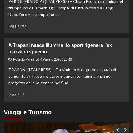
spettacolo
PARIGI (FRANCIA) (ITALPRESS) – Chiara Pellacani domina nel
a
trampolino da 3 metri agli Europei di tuffi, in corso a Parigi.
Scoglitti.
Dopo l’oro nel trampolino da...
In
palio
Leggi
Leggi tutto
gli
di
Scudetti
più
Serie
su
A Trapani nasce Illumina: lo sport rigenera l’ex
A
Tuffi,
piazza di spaccio
Q8,
Pellacani
Under
medaglia
Roberto Parisi
4 Agosto 2026 : 20:40
20
d’oro
e
TRAPANI (ITALPRESS) – Da simbolo di degrado a spazio di
dal
Femminile
trampolino
comunità. A Trapani è stato inaugurato Illumina, il primo
3
progetto del suo genere nel Sud...
metri
agli
Leggi
Leggi tutto
Europei
di
di
più
Parigi.
su
Viaggi e Turismo
Conte
A
e
Trapani
Pelligra
nasce
argento
Illumina: