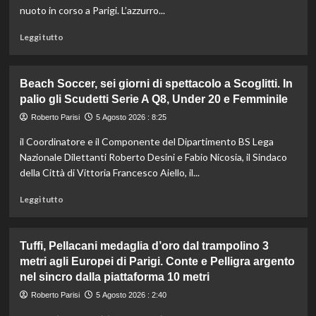
europeo
nuoto in corso a Parigi. L’azzurro...
nella
routine
Leggi
Leggi tutto
acrobatica
di
a
più
squadre
su
Beach Soccer, sei giorni di spettacolo a Scoglitti. In
Paltrinieri
palio gli Scudetti Serie A Q8, Under 20 e Femminile
di
bronzo
Roberto Parisi
5 Agosto 2026 : 8:25
nella
il Coordinatore e il Componente del Dipartimento BS Lega
5
km
Nazionale Dilettanti Roberto Desini e Fabio Nicosia, il Sindaco
di
della Città di Vittoria Francesco Aiello, il...
fondo
agli
Leggi
Leggi tutto
Europei
di
di
più
Parigi,
su
Tuffi, Pellacani medaglia d’oro dal trampolino 3
oro
Beach
metri agli Europei di Parigi. Conte e Pelligra argento
a
Soccer,
nel sincro dalla piattaforma 10 metri
Wellbrock
sei
giorni
Roberto Parisi
5 Agosto 2026 : 2:40
di