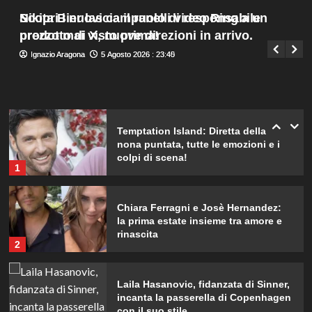
Eugenia?
Menu
4
Scopri i nuovi campanelli video Ring a un
Nikita Bier lascia il ruolo di responsabile
Giuseppe Recca
6 Agosto 2026 : 2:00
principale
prezzo mai visto prima!
prodotto di X, nuove direzioni in arrivo.
Sabrina Soussi torna sui social:
Ignazio Aragona
Ignazio Aragona
5 Agosto 2026 : 23:45
5 Agosto 2026 : 23:40
verità sul legame con Lory dopo
Giovanni in Temptation Island.
5
Temptation Island: Diretta della
nona puntata, tutte le emozioni e i
colpi di scena!
1
Chiara Ferragni e Josè Hernandez:
la prima estate insieme tra amore e
rinascita
2
Laila Hasanovic, fidanzata di Sinner,
incanta la passerella di Copenhagen
con il suo stile.