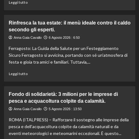
nei
Leggi
Leggi tutto
supermercati.
di
più
su
Rinfresca la tua estate: il menù ideale contro il caldo
Camera
secondo gli esperti.
approva
ddl
Anna Gaia Cavallo
6 Agosto 2026 : 6:50
ColtivaItalia:
Ferragosto: La Guida della Salute per un Festeggiamento
finanziamenti
aumentati
Sicuro Ferragosto si avvicina, portando con sé un'atmosfera di
di
festa e gioia tra amici e familiari. Tuttavia,...
un
miliardo
Leggi
Leggi tutto
per
di
il
più
settore
su
Fondo di solidarietà: 3 milioni per le imprese di
primario.
Rinfresca
pesca e acquacoltura colpite da calamità.
la
tua
Anna Gaia Cavallo
5 Agosto 2026 : 13:50
estate:
ROMA (ITALPRESS) – Rafforzare il sostegno alle imprese della
il
menù
pesca e dell’acquacoltura colpite da calamità naturali e da
ideale
eventi meteorologici e meteomarini eccezionali. È questo...
contro