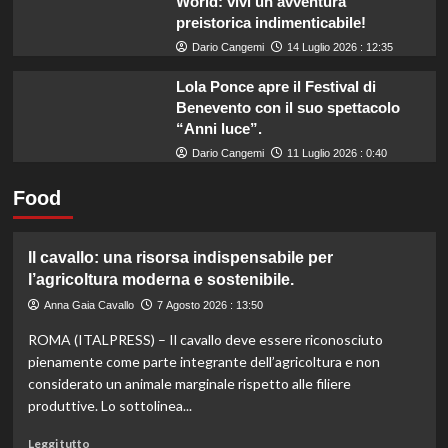
World: vivi un’avventura
preistorica indimenticabile!
Dario Cangemi
14 Luglio 2026 : 12:35
Lola Ponce apre il Festival di
Benevento con il suo spettacolo
“Anni luce”.
Dario Cangemi
11 Luglio 2026 : 0:40
Food
Il cavallo: una risorsa indispensabile per
l’agricoltura moderna e sostenibile.
Anna Gaia Cavallo
7 Agosto 2026 : 13:50
ROMA (ITALPRESS) – Il cavallo deve essere riconosciuto
pienamente come parte integrante dell’agricoltura e non
considerato un animale marginale rispetto alle filiere
produttive. Lo sottolinea...
Leggi
Leggi tutto