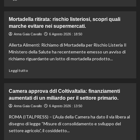
di
più
su
Mortadella ritirata: rischio listeriosi, scopri quali
Il
marche evitare nei supermercati.
cavallo:
una
Anna Gaia Cavallo
6 Agosto 2026 : 18:50
risorsa
Allerta Alimenti: Richiamo di Mortadella per Rischio Listeria Il
indispensabile
per
Ministero della Salute ha recentemente emesso un avviso di
l’agricoltura
richiamo riguardante un lotto di mortadella prodotto...
moderna
e
Leggi
Leggi tutto
sostenibile.
di
più
su
Camera approva ddl ColtivaItalia: finanziamenti
Mortadella
aumentati di un miliardo per il settore primario.
ritirata:
rischio
Anna Gaia Cavallo
6 Agosto 2026 : 13:50
listeriosi,
ROMA (ITALPRESS) – L’Aula della Camera ha dato il via libera al
scopri
quali
disegno di legge “Misure di consolidamento e sviluppo del
marche
settore agricolo”, il cosiddetto...
evitare