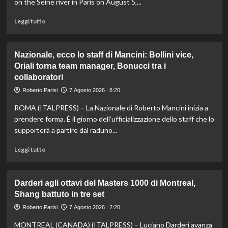
on the Seine river in Paris on August 5,...
Leggi
Leggi tutto
di
più
su
Nazionale, ecco lo staff di Mancini: Bollini vice,
Taddeucci
Oriali torna team manager, Bonucci tra i
bronzo
collaboratori
nella
knockout
Roberto Parisi
7 Agosto 2026 : 8:20
agli
Europei
ROMA (ITALPRESS) – La Nazionale di Roberto Mancini inizia a
di
prendere forma. È il giorno dell’ufficializzazione dello staff che lo
fondo,
supporterà a partire dal raduno...
oro
a
Leggi
Leggi tutto
Gose.
di
Paltrinieri
più
quarto
su
Darderi agli ottavi del Masters 1000 di Montreal,
nella
Nazionale,
Shang battuto in tre set
gara
ecco
maschile
lo
Roberto Parisi
7 Agosto 2026 : 2:20
staff
MONTREAL (CANADA) (ITALPRESS) – Luciano Darderi avanza
di