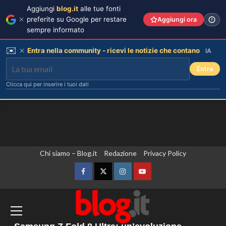
Aggiungi
blog.it
alle tue fonti
preferite su Google per restare
Aggiungi ora
sempre informato
✉️
Entra nella community - ricevi le notizie che contano
IA
Entra
Clicca qui per inserire i tuoi dati
Vai
Chi siamo – Blog.it
Redazione
Privacy Policy
Dove Cameron in Italia: vacanze da
sogno con le amiche prima del
al
matrimonio con Damiano David.
contenuto
Facebook
Twitter
Instagram
YouTube
3
Non si fermano gli attacchi in Ucraina,
Kallas “Dall’Ue nuove sanzioni contro
persone legate a un apparato militare
Lorella Cuccarini compie 61 anni:
russo”
“Ho l’energia di una ventenne!”