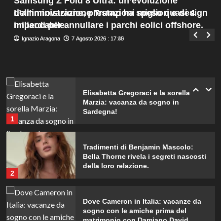
Samsung Z Fold 8 Ultra: un’evoluzione
Menu
4
dell’innovazione, prestazioni migliori e design
L’amministrazione Trump ha speso quasi 4
Giuseppe Recca
7 Agosto 2026 : 14:00
principale
impeccabile.
miliardi per annullare i parchi eolici offshore.
Federica Pellegrini compie 38 anni:
Ignazio Aragona
Ignazio Aragona
7 Agosto 2026 : 17:40
7 Agosto 2026 : 17:35
celebrazione in famiglia da mamma
bis emozionante e gioiosa.
5
Elisabetta Gregoraci e la sorella
Marzia: vacanza da sogno in
Sardegna!
1
Tradimenti di Benjamin Mascolo:
Bella Thorne rivela i segreti nascosti
della loro relazione.
2
Dove Cameron in Italia: vacanze da
sogno con le amiche prima del
matrimonio con Damiano David.