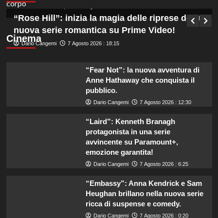
Germana Bevilacqua
7 Agosto 2026 : 19:00
“Rose Hill”: inizia la magia delle riprese della
nuova serie romantica su Prime Video!
Cinema
Dario Cangemi
7 Agosto 2026 : 18:15
“Fear Not”: la nuova avventura di
Anne Hathaway che conquista il
pubblico.
Dario Cangemi
7 Agosto 2026 : 12:30
“Laird”: Kenneth Branagh
protagonista in una serie
avvincente su Paramount+,
emozione garantita!
Dario Cangemi
7 Agosto 2026 : 6:25
“Embassy”: Anna Kendrick e Sam
Heughan brillano nella nuova serie
ricca di suspense e comedy.
Dario Cangemi
7 Agosto 2026 : 0:20