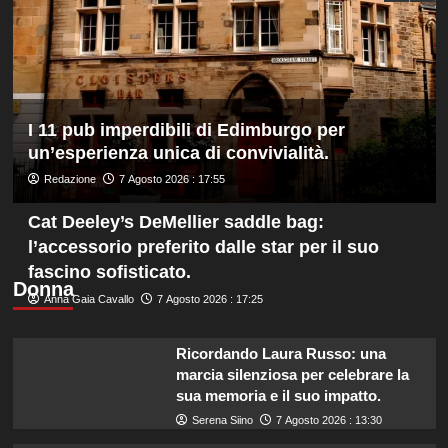
Chelsea
a
Hong
Kong,
decisivo
Zhegrova
I 11 pub imperdibili di Edimburgo per
un’esperienza unica di convivialità.
Redazione
7 Agosto 2026 : 17:55
Cat Deeley’s DeMellier saddle bag:
l’accessorio preferito dalle star per il suo
fascino sofisticato.
Donna
Anna Gaia Cavallo
7 Agosto 2026 : 17:25
Ricordando Laura Russo: una
marcia silenziosa per celebrare la
sua memoria e il suo impatto.
Serena Siino
7 Agosto 2026 : 13:30