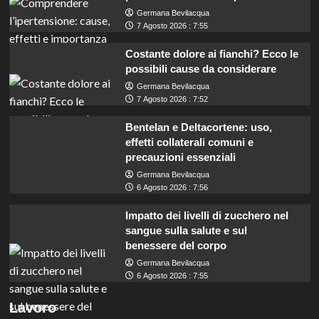
Germana Bevilacqua
7 Agosto 2026 : 7:55
Costante dolore ai fianchi? Ecco le
possibili cause da considerare
Germana Bevilacqua
7 Agosto 2026 : 7:52
Bentelan e Deltacortene: uso,
effetti collaterali comuni e
precauzioni essenziali
Germana Bevilacqua
6 Agosto 2026 : 7:56
Impatto dei livelli di zucchero nel
sangue sulla salute e sul
benessere del corpo
Germana Bevilacqua
6 Agosto 2026 : 7:55
Mobilità: Opportunità per 64 Assistenti e 123
Lavoro
Funzionari, scopri come candidarti!