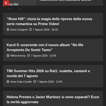
3
“Rose Hill”: inizia la magia delle riprese della nuova
Lorella Cuccarini compie 61 anni:
“Ho l’energia di una ventenne!”
serie romantica su Prime Video!
4
Dario Cangemi
7 Agosto 2026 : 18:15
Federica Pellegrini compie 38 anni:
Karol G sorprende con il nuovo album “No Me
celebrazione in famiglia da mamma
Arrepiento De Sentir Tanto”
bis emozionante e gioiosa.
5
Milvia Averna
7 Agosto 2026 : 13:55
Elisabetta Gregoraci e la sorella
TIM Summer Hits 2026 su Rai1: scaletta, cantanti e
Marzia: vacanza da sogno in
novità del 7 agosto
Sardegna!
1
Anna Gaia Cavallo
7 Agosto 2026 : 13:45
Tradimenti di Benjamin Mascolo:
Helena Prestes e Javier Martinez si sono separati? Ecco
Bella Thorne rivela i segreti nascosti
la verità aggiornata
della loro relazione.