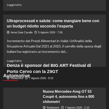
il
Leggi
Leggi tutto
caldo
di
secondo
più
gli
su
Ultraprocessati e salute: come mangiare bene con
esperti.
Fondo
un budget ridotto secondo l’esperta
di
solidarietà:
Anna Gaia Cavallo
5 Agosto 2026 : 7:00
3
Incremento dei Prezzi Alimentari in Italia: Un'Analisi della
milioni
per
Situazione Attuale Dal 2021 al 2025, il carrello della spesa degli
le
italiani ha registrato un incremento del...
imprese
di
Leggi
Leggi tutto
pesca
di
Denza è sponsor del BIG ART Festival di
e
più
Porto Cervo con la Z9GT
acquacoltura
su
Automotive
colpite
Redazione
Ultraprocessati
7 Agosto 2026 : 8:15
da
e
calamità.
salute:
Nuova Mercedes-Amg GT 53
come
Coupè 4, autonomia fino a 800
mangiare
chilometri
bene
con
Redazione
7 Agosto 2026 : 2:15