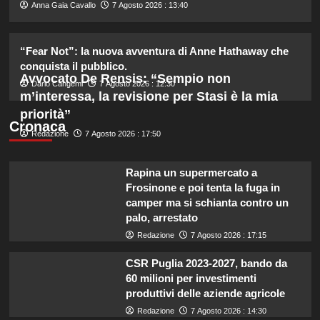
2
Anna Gaia Cavallo
7 Agosto 2026 : 13:40
Dove Cameron in Italia: vacanze da
“Fear Not”: la nuova avventura di Anne Hathaway che
sogno con le amiche prima del
conquista il pubblico.
matrimonio con Damiano David.
Avvocato De Rensis: “Sempio non
3
Dario Cangemi
7 Agosto 2026 : 12:30
m’interessa, la revisione per Stasi è la mia
priorità”
Cronaca
Lorella Cuccarini compie 61 anni:
Redazione
7 Agosto 2026 : 17:50
“Ho l’energia di una ventenne!”
4
Rapina un supermercato a
Frosinone e poi tenta la fuga in
Federica Pellegrini compie 38 anni:
camper ma si schianta contro un
celebrazione in famiglia da mamma
palo, arrestato
bis emozionante e gioiosa.
Redazione
7 Agosto 2026 : 17:15
5
CSR Puglia 2023-2027, bando da
60 milioni per investimenti
produttivi delle aziende agricole
Redazione
7 Agosto 2026 : 14:30