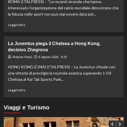
ROMA (ITALPRESS) – “Le recenti vicende che hanno
Pellacani
agli
interessato l’organizzazione del calcio mondiale dimostrano che
Europei
la fiducia nello sport non può mai essere data per...
di
tuffi,
Leggi
Leggi tutto
il
di
quinto
più
oro
su
La Juventus piega il Chelsea a Hong Kong,
arriva
Fifa,
decisivo Zhegrova
nel
Priante
sincro
(Siga)
Roberto Parisi
6 Agosto 2026 : 8:20
con
“La
HONG KONG (CINA) (ITALPRESS) – La Juventus chiude con
Pizzini
credibilità
del
una vittoria di prestigio la tournèe asiatica superando 1-0 il
sistema
Chelsea al Kai Tak Sports Park...
passa
da
Leggi
Leggi tutto
governance
di
e
più
trasparenza”
su
Viaggi e Turismo
La
Juventus
piega
il