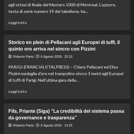
Mancini:
agli ottavi di finale del Masters 1000 di Montreal. L’azzurro,
Bollini
testa di serie numero 19 del tabellone, ha...
vice,
Oriali
Leggi
Leggi tutto
torna
di
team
più
manager,
su
Storico en plein di Pellacani agli Europei di tuffi, il
Bonucci
Darderi
quinto oro arriva nel sincro con Pizzini
tra
agli
i
ottavi
Roberto Parisi
6 Agosto 2026 : 20:15
collaboratori
del
PARIGI (FRANCIA) (ITALPRESS) – Chiara Pellacani ed Elisa
Masters
1000
Pizzini medaglia d’oro nel trampolino sincro 3 metri agli Europei
di
di tuffi di Parigi. Nell’ultima gara della...
Montreal,
Shang
Leggi
Leggi tutto
battuto
di
in
più
tre
su
Fifa, Priante (Siga) “La credibilità del sistema passa
set
Storico
da governance e trasparenza”
en
plein
Roberto Parisi
6 Agosto 2026 : 14:25
di