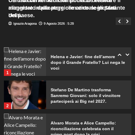
Un data center Amazon potrebbe essere
Centro dati Amazon minaccia di diventare il
con Giovanni.
Menu
4
alimentato dalla peggiore centrale inquinante
maggiore inquinatore climatico negli Stati
Giuseppe Recca
9 Agosto 2026 : 1:40
principale
del paese.
Uniti.
Irina Shayk svela la sua estate tra
Ignazio Aragona
Ignazio Aragona
9 Agosto 2026 : 5:25
9 Agosto 2026 : 5:20
natura e animali: bikini mozzafiato e
scatti incredibili.
5
Helena e Javier: fine dell’amore
dopo il Grande Fratello? Lui nega le
voci
1
Stefano De Martino trasforma
Sanremo Giovani: solo il vincitore
parteciperà ai Big nel 2027.
2
Alvaro Morata e Alice Campello:
riconciliazione celebrata con il
primo post dopo la crisi.