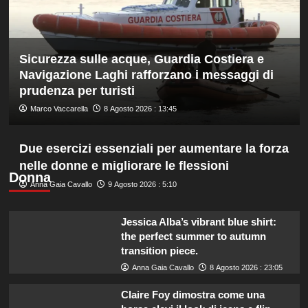
ed
è
davanti
a
Sicurezza sulle acque, Guardia Costiera e
tutti
nelle
Navigazione Laghi rafforzano i messaggi di
Practice
prudenza per turisti
Marco Vaccarella
8 Agosto 2026 : 13:45
Due esercizi essenziali per aumentare la forza
nelle donne e migliorare le flessioni
Donna
Anna Gaia Cavallo
9 Agosto 2026 : 5:10
Jessica Alba’s vibrant blue shirt:
the perfect summer to autumn
transition piece.
Anna Gaia Cavallo
8 Agosto 2026 : 23:05
Claire Foy dimostra come una