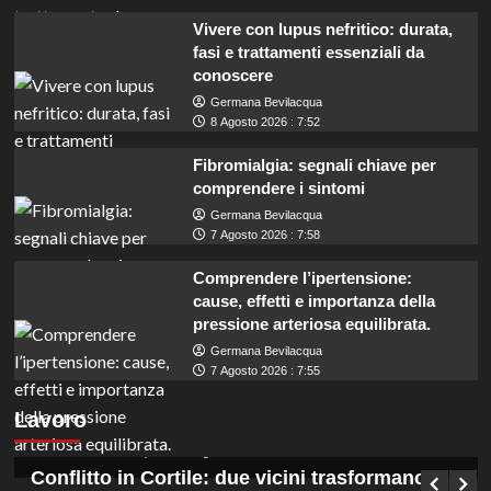
Vivere con lupus nefritico: durata,
fasi e trattamenti essenziali da
conoscere
Germana Bevilacqua
8 Agosto 2026 : 7:52
Fibromialgia: segnali chiave per
comprendere i sintomi
Germana Bevilacqua
7 Agosto 2026 : 7:58
Comprendere l’ipertensione:
cause, effetti e importanza della
pressione arteriosa equilibrata.
Germana Bevilacqua
Roma: Palestrina cerca istruttori
7 Agosto 2026 : 7:55
amministrativi contabili, diploma richiesto per
Lavoro
partecipare al concorso.
Germana Bevilacqua
9 Agosto 2026 : 6:50
Conflitto in Cortile: due vicini trasformano