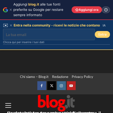
Aggiungi
blog.it
alle tue fonti
preferite su Google per restare
Aggiungi ora
sempre informato
✉️
Entra nella community - ricevi le notizie che contano
IA
Entra
Clicca qui per inserire i tuoi dati
Vai
Chi siamo – Blog.it
Redazione
Privacy Policy
Alvaro Morata e Alice Campello:
riconciliazione celebrata con il
al
primo post dopo la crisi.
contenuto
Facebook
Twitter
Instagram
YouTube
3
Zelensky “Abbiamo accordi con gli Usa
per una fornitura mensile di missili.
Rosanna Siino di Uomini e Donne:
sfogo contro gli haters dopo la foto
Sono sufficienti? No”