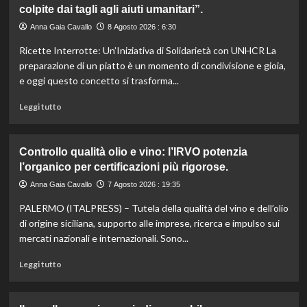
colpite dai tagli agli aiuti umanitari”.
Romagna
investe
Anna Gaia Cavallo
8 Agosto 2026 : 6:30
6
Ricette Interrotte: Un’Iniziativa di Solidarietà con UNHCR La
milioni
per
preparazione di un piatto è un momento di condivisione e gioia,
valorizzare
e oggi questo concetto si trasforma...
le
sue
Leggi
Leggi tutto
eccellenze
di
agroalimentari
più
certificate.
su
Controllo qualità olio e vino: l’IRVO potenzia
Marco
l’organico per certificazioni più rigorose.
Bianchi:
“Ricette
Anna Gaia Cavallo
7 Agosto 2026 : 19:35
incompiute,
PALERMO (ITALPRESS) – Tutela della qualità del vino e dell’olio
come
le
di origine siciliana, supporto alle imprese, ricerca e impulso sui
vite
mercati nazionali e internazionali. Sono...
colpite
dai
Leggi
Leggi tutto
tagli
di
agli
più
aiuti
su