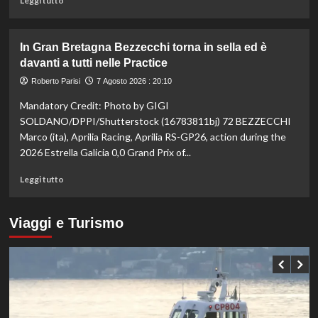
Leggi tutto
sui
di
100
più
ai
su
In Gran Bretagna Bezzecchi torna in sella ed è
Mondiali
Taekwondo,
davanti a tutti nelle Practice
U20
Dell’Aquila
non
Roberto Parisi
7 Agosto 2026 : 20:10
lascia
Mandatory Credit: Photo by GIGI
la
vetta:
SOLDANO/DPPI/Shutterstock (16783811bj) 72 BEZZECCHI
anche
Marco (ita), Aprilia Racing, Aprilia RS-GP26, action during the
ad
2026 Estrella Galicia 0,0 Grand Prix of...
agosto
è
Leggi
Leggi tutto
il
di
numero
più
uno
su
Viaggi e Turismo
del
In
mondo
Gran
Bretagna
Bezzecchi
torna
in
sella