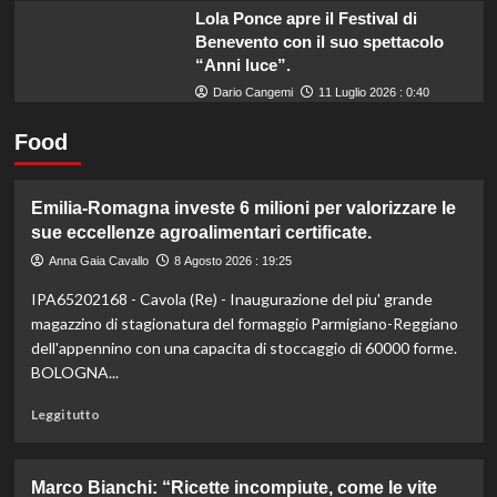
Lola Ponce apre il Festival di
Benevento con il suo spettacolo
“Anni luce”.
Dario Cangemi
11 Luglio 2026 : 0:40
Food
Emilia-Romagna investe 6 milioni per valorizzare le
sue eccellenze agroalimentari certificate.
Anna Gaia Cavallo
8 Agosto 2026 : 19:25
IPA65202168 - Cavola (Re) - Inaugurazione del piu' grande
magazzino di stagionatura del formaggio Parmigiano-Reggiano
dell'appennino con una capacita di stoccaggio di 60000 forme.
BOLOGNA...
Leggi
Leggi tutto
di
più
su
Marco Bianchi: “Ricette incompiute, come le vite
Emilia-