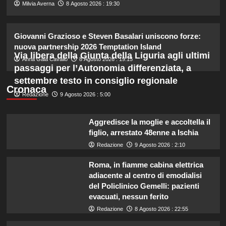
2
Milvia Averna
8 Agosto 2026 : 19:30
Alvaro Morata e Alice Campello:
Giovanni Grazioso e Steven Basalari uniscono forze:
riconciliazione celebrata con il
nuova partnership 2026 Temptation Island
primo post dopo la crisi.
Via libera della Giunta della Liguria agli ultimi
3
Anna Gaia Cavallo
8 Agosto 2026 : 19:15
passaggi per l’Autonomia differenziata, a
settembre testo in consiglio regionale
Rosanna Siino di Uomini e Donne:
Cronaca
Redazione
9 Agosto 2026 : 5:00
sfogo contro gli haters dopo la foto
con Giovanni.
4
Aggredisce la moglie e accoltella il
figlio, arrestato 48enne a Ischia
Irina Shayk svela la sua estate tra
Redazione
9 Agosto 2026 : 2:10
natura e animali: bikini mozzafiato e
scatti incredibili.
Roma, in fiamme cabina elettrica
5
adiacente al centro di emodialisi
del Policlinico Gemelli: pazienti
evacuati, nessun ferito
Redazione
8 Agosto 2026 : 22:55