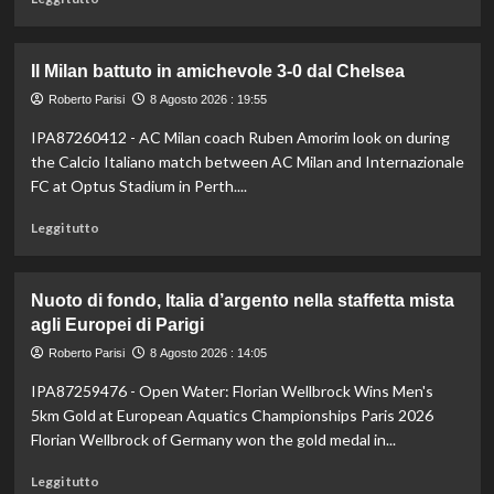
di
più
su
Il Milan battuto in amichevole 3-0 dal Chelsea
Darderi
avanza
Roberto Parisi
8 Agosto 2026 : 19:55
ai
IPA87260412 - AC Milan coach Ruben Amorim look on during
quarti
the Calcio Italiano match between AC Milan and Internazionale
a
Montreal,
FC at Optus Stadium in Perth....
Borges
Leggi
battuto
Leggi tutto
di
in
più
rimonta
su
Nuoto di fondo, Italia d’argento nella staffetta mista
Il
agli Europei di Parigi
Milan
battuto
Roberto Parisi
8 Agosto 2026 : 14:05
in
IPA87259476 - Open Water: Florian Wellbrock Wins Men's
amichevole
3-
5km Gold at European Aquatics Championships Paris 2026
0
Florian Wellbrock of Germany won the gold medal in...
dal
Chelsea
Leggi
Leggi tutto