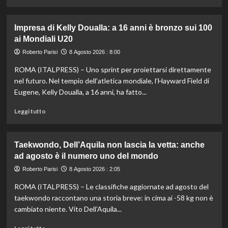
di
più
su
Impresa di Kelly Doualla: a 16 anni è bronzo sui 100
Nuoto
ai Mondiali U20
di
fondo,
Roberto Parisi
8 Agosto 2026 : 8:00
Italia
ROMA (ITALPRESS) – Uno sprint per proiettarsi direttamente
d’argento
nella
nel futuro. Nel tempio dell’atletica mondiale, l’Hayward Field di
staffetta
Eugene, Kelly Doualla, a 16 anni, ha fatto...
mista
agli
Leggi
Leggi tutto
Europei
di
di
più
Parigi
su
Taekwondo, Dell’Aquila non lascia la vetta: anche
Impresa
ad agosto è il numero uno del mondo
di
Kelly
Roberto Parisi
8 Agosto 2026 : 2:05
Doualla:
ROMA (ITALPRESS) – Le classifiche aggiornate ad agosto del
a
16
taekwondo raccontano una storia breve: in cima ai -58 kg non è
anni
cambiato niente. Vito Dell’Aquila...
è
bronzo
Leggi