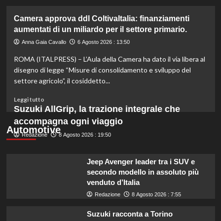
più
su
Camera approva ddl ColtivaItalia: finanziamenti
Mortadella
aumentati di un miliardo per il settore primario.
ritirata:
rischio
Anna Gaia Cavallo
6 Agosto 2026 : 13:50
listeriosi,
ROMA (ITALPRESS) – L’Aula della Camera ha dato il via libera al
scopri
quali
disegno di legge “Misure di consolidamento e sviluppo del
marche
settore agricolo”, il cosiddetto...
evitare
nei
Leggi
Leggi tutto
supermercati.
di
Suzuki AllGrip, la trazione integrale che
più
accompagna ogni viaggio
su
Automotive
Redazione
Camera
8 Agosto 2026 : 19:50
approva
ddl
Jeep Avenger leader tra i SUV e
ColtivaItalia:
secondo modello in assoluto più
finanziamenti
venduto d’Italia
aumentati
di
Redazione
8 Agosto 2026 : 7:55
un
miliardo
Suzuki racconta a Torino
per