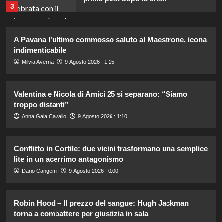
3
Rosanna Siino di Uomini e Donne:
A Pavana l’ultimo commosso saluto al Maestrone, icona
sfogo contro gli haters dopo la foto
indimenticabile
con Giovanni.
4
Milvia Averna
9 Agosto 2026 : 1:25
Irina Shayk svela la sua estate tra
Valentina e Nicola di Amici 25 si separano: “Siamo
natura e animali: bikini mozzafiato e
troppo distanti”
scatti incredibili.
5
Anna Gaia Cavallo
9 Agosto 2026 : 1:10
Helena e Javier: fine dell’amore
Conflitto in Cortile: due vicini trasformano una semplice
dopo il Grande Fratello? Lui nega le
lite in un acerrimo antagonismo
voci
1
Dario Cangemi
9 Agosto 2026 : 0:00
Stefano De Martino trasforma
Robin Hood – Il prezzo del sangue: Hugh Jackman
Sanremo Giovani: solo il vincitore
torna a combattere per giustizia in sala
parteciperà ai Big nel 2027.