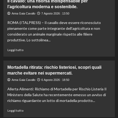
Il cavallo: una risorsa indispensabile per
umanitari”.
Controllo
l’agricoltura moderna e sostenibile.
qualità
olio
Anna Gaia Cavallo
7 Agosto 2026 : 13:50
e
ROMA (ITALPRESS) – Il cavallo deve essere riconosciuto
vino:
l’IRVO
pienamente come parte integrante dell’agricoltura e non
potenzia
considerato un animale marginale rispetto alle filiere
l’organico
produttive. Lo sottolinea...
per
certificazioni
Leggi
Leggi tutto
più
di
rigorose.
più
su
Mortadella ritirata: rischio listeriosi, scopri quali
Il
marche evitare nei supermercati.
cavallo:
una
Anna Gaia Cavallo
6 Agosto 2026 : 18:50
risorsa
Allerta Alimenti: Richiamo di Mortadella per Rischio Listeria Il
indispensabile
per
Ministero della Salute ha recentemente emesso un avviso di
l’agricoltura
richiamo riguardante un lotto di mortadella prodotto...
moderna
e
Leggi
Leggi tutto
sostenibile.
di