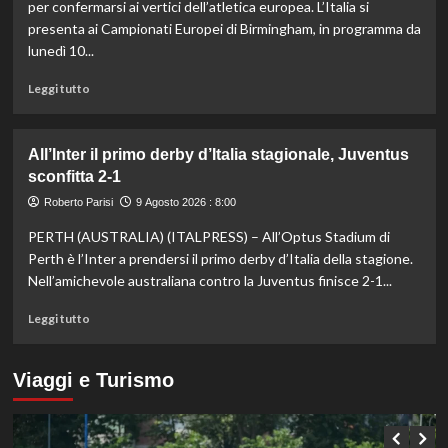
problema
per confermarsi ai vertici dell’atletica europea. L’Italia si
al
presenta ai Campionati Europei di Birmingham, in programma da
ginocchio
lunedì 10...
destro:
“Mi
Leggi
Leggi tutto
sto
di
concentrando
più
sulla
su
All’Inter il primo derby d’Italia stagionale, Juventus
preparazione
Italia
per
sconfitta 2-1
verso
gli
gli
Roberto Parisi
9 Agosto 2026 : 8:00
Us
Europei
Open”
PERTH (AUSTRALIA) (ITALPRESS) – All’Optus Stadium di
di
atletica,
Perth è l’Inter a prendersi il primo derby d’Italia della stagione.
Jacobs
Nell’amichevole australiana contro la Juventus finisce 2-1...
e
Battocletti
Leggi
Leggi tutto
a
di
Birmingham
più
per
su
Viaggi e Turismo
difendere
All’Inter
gli
il
ori
primo
di