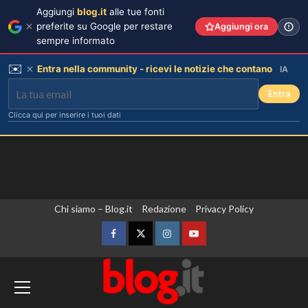
Aggiungi
blog.it
alle tue fonti
preferite su Google per restare
Aggiungi ora
sempre informato
✉️
Entra nella community - ricevi le notizie che contano
IA
Entra
Clicca qui per inserire i tuoi dati
Vai
Chi siamo – Blog.it
Redazione
Privacy Policy
Tallulah Willis sposa Justin Acee,
circondata da mamma Demi Moore e
al
le sorelle.
contenuto
Facebook
Twitter
Instagram
YouTube
3
Si chiude a Nairobi la prima edizione di
H.E.R.O, start up africane alla Residenza
Carmen Russo ed Enzo Paolo Turchi
pronti a tornare: “Se Maria chiama,
dell’Ambasciatore d’Italia