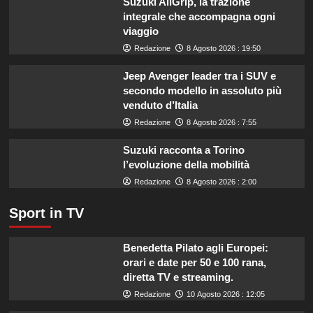
Suzuki AllGrip, la trazione
listeriosi,
integrale che accompagna ogni
scopri
viaggio
quali
marche
Redazione
8 Agosto 2026 : 19:50
evitare
nei
Jeep Avenger leader tra i SUV e
supermercati.
secondo modello in assoluto più
venduto d’Italia
Redazione
8 Agosto 2026 : 7:55
Suzuki racconta a Torino
l’evoluzione della mobilità
Redazione
8 Agosto 2026 : 2:00
Sport in TV
Benedetta Pilato agli Europei:
orari e date per 50 e 100 rana,
diretta TV e streaming.
Redazione
10 Agosto 2026 : 12:05