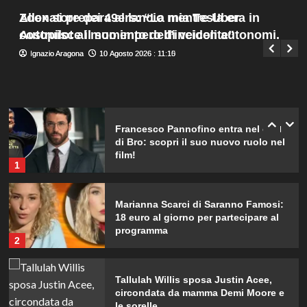
risponderemo”.
Menu
4
Allenatore dei 49ers: “La mia Tesla era in
Zoox si prepara al lancio mentre Uber
Giuseppe Recca
10 Agosto 2026 : 13:25
principale
Autopilot al momento dell’incidente”
costruisce il suo impero di veicoli autonomi.
Ad Amici, stecca rimossa in post-
Ignazio Aragona
Ignazio Aragona
10 Agosto 2026 : 11:15
10 Agosto 2026 : 11:10
produzione: il retroscena
inaspettato di Irene Guglielmi
5
Francesco Pannofino entra nel cast
di Bro: scopri il suo nuovo ruolo nel
film!
1
Marianna Scarci di Saranno Famosi:
18 euro al giorno per partecipare al
programma
2
Tallulah Willis sposa Justin Acee,
circondata da mamma Demi Moore e
le sorelle.