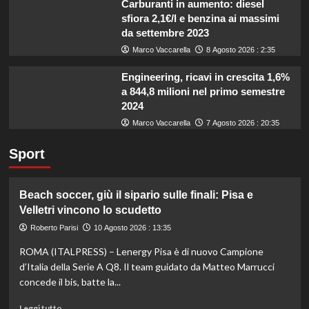
Carburanti in aumento: diesel
sfiora 2,1€/l e benzina ai massimi
da settembre 2023
Marco Vaccarella
8 Agosto 2026 : 2:35
Engineering, ricavi in crescita 1,6%
a 844,8 milioni nel primo semestre
2024
Marco Vaccarella
7 Agosto 2026 : 20:35
Sport
Beach soccer, giù il sipario sulle finali: Pisa e
Velletri vincono lo scudetto
Roberto Parisi
10 Agosto 2026 : 13:35
ROMA (ITALPRESS) – Lenergy Pisa è di nuovo Campione
d’Italia della Serie A Q8. Il team guidato da Matteo Marrucci
concede il bis, batte la...
Leggi
Leggi tutto