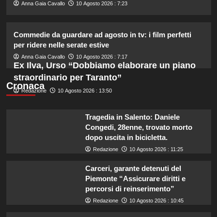
2
Anna Gaia Cavallo
10 Agosto 2026 : 7:23
Tallulah Willis sposa Justin Acee,
Commedie da guardare ad agosto in tv: i film perfetti
circondata da mamma Demi Moore e
per ridere nelle serate estive
le sorelle.
3
Anna Gaia Cavallo
10 Agosto 2026 : 7:17
Ex Ilva, Urso “Dobbiamo elaborare un piano
straordinario per Taranto”
Carmen Russo ed Enzo Paolo Turchi
Cronaca
Redazione
10 Agosto 2026 : 13:50
pronti a tornare: “Se Maria chiama,
risponderemo”.
4
Tragedia in Salento: Daniele
Congedi, 28enne, trovato morto
Ad Amici, stecca rimossa in post-
dopo uscita in bicicletta.
produzione: il retroscena
Redazione
10 Agosto 2026 : 11:25
inaspettato di Irene Guglielmi
5
Carceri, garante detenuti del
Piemonte “Assicurare diritti e
percorsi di reinserimento”
Redazione
10 Agosto 2026 : 10:45