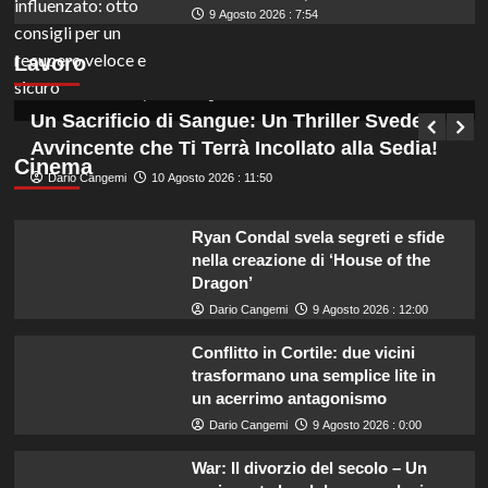
9 Agosto 2026 : 7:54
Concorsi pubblici da non perdere: scadenze
Lavoro
cruciali nella settimana di Ferragosto 2026.
Germana Bevilacqua
10 Agosto 2026 : 12:35
Un Sacrificio di Sangue: Un Thriller Svedese
Avvincente che Ti Terrà Incollato alla Sedia!
Cinema
Dario Cangemi
10 Agosto 2026 : 11:50
Ryan Condal svela segreti e sfide
nella creazione di ‘House of the
Dragon’
Dario Cangemi
9 Agosto 2026 : 12:00
Conflitto in Cortile: due vicini
trasformano una semplice lite in
un acerrimo antagonismo
Dario Cangemi
9 Agosto 2026 : 0:00
War: Il divorzio del secolo – Un