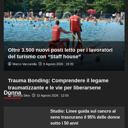
derby
Roma
d’Italia
stagionale,
Juventus
sconfitta
2-
1
Oltre 3.500 nuovi posti letto per i lavoratori
del turismo con “Staff house”
Marco Vaccarella
9 Agosto 2026 : 19:35
Trauma Bonding: Comprendere il legame
traumatizzante e le vie per liberarsene
Donna
Serena Siino
10 Agosto 2026 : 12:50
Studio: Linee guida sul cancro al
seno trascurano il 95% delle donne
sotto i 50 anni