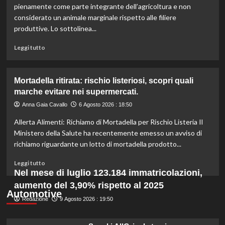
l’IRVO
pienamente come parte integrante dell’agricoltura e non
potenzia
considerato un animale marginale rispetto alle filiere
l’organico
produttive. Lo sottolinea...
per
certificazioni
Leggi
Leggi tutto
più
di
rigorose.
più
su
Mortadella ritirata: rischio listeriosi, scopri quali
Il
marche evitare nei supermercati.
cavallo:
una
Anna Gaia Cavallo
6 Agosto 2026 : 18:50
risorsa
Allerta Alimenti: Richiamo di Mortadella per Rischio Listeria Il
indispensabile
per
Ministero della Salute ha recentemente emesso un avviso di
l’agricoltura
richiamo riguardante un lotto di mortadella prodotto...
moderna
e
Leggi
Leggi tutto
sostenibile.
di
Nel mese di luglio 123.184 immatricolazioni,
più
aumento del 3,90% rispetto al 2025
su
Automotive
Redazione
Mortadella
9 Agosto 2026 : 19:50
ritirata:
rischio