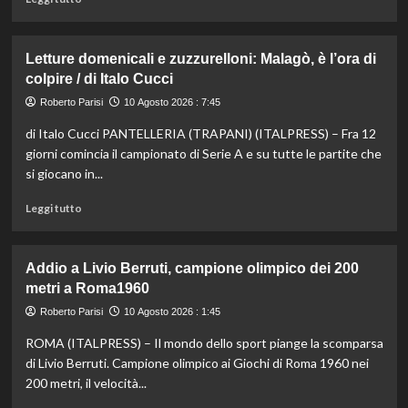
di
più
su
Letture domenicali e zuzzurelloni: Malagò, è l’ora di
Beach
colpire / di Italo Cucci
soccer,
giù
Roberto Parisi
10 Agosto 2026 : 7:45
il
di Italo Cucci PANTELLERIA (TRAPANI) (ITALPRESS) – Fra 12
sipario
sulle
giorni comincia il campionato di Serie A e su tutte le partite che
finali:
si giocano in...
Pisa
e
Leggi
Leggi tutto
Velletri
di
vincono
più
lo
su
Addio a Livio Berruti, campione olimpico dei 200
scudetto
Letture
metri a Roma1960
domenicali
e
Roberto Parisi
10 Agosto 2026 : 1:45
zuzzurelloni:
ROMA (ITALPRESS) – Il mondo dello sport piange la scomparsa
Malagò,
è
di Livio Berruti. Campione olimpico ai Giochi di Roma 1960 nei
l’ora
200 metri, il velocità...
di