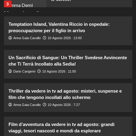
3
Carmen Russo ed Enzo Paolo Turchi
Temptation Island, Valentina Riccio in ospedale:
pronti a tornare: “Se Maria chiama,
preoccupazione per il figlio in arrivo
risponderemo”.
4
Anna Gaia Cavallo
10 Agosto 2026 : 13:00
Ad Amici, stecca rimossa in post-
Un Sacrificio di Sangue: Un Thriller Svedese Avvincente
produzione: il retroscena
che Ti Terrà Incollato alla Sedia!
inaspettato di Irene Guglielmi
5
Dario Cangemi
10 Agosto 2026 : 11:50
Francesco Pannofino entra nel cast
Thriller da vedere in tv ad agosto: misteri, suspense e
di Bro: scopri il suo nuovo ruolo nel
film che tengono incollati allo schermo
film!
1
Anna Gaia Cavallo
10 Agosto 2026 : 7:27
Marianna Scarci di Saranno Famosi:
Film d’avventura da vedere in tv ad agosto: grandi
18 euro al giorno per partecipare al
viaggi, tesori nascosti e mondi da esplorare
programma