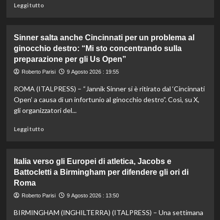
colpire
Leggi
Leggi tutto
/
di
di
più
Italo
su
Sinner salta anche Cincinnati per un problema al
Cucci
Addio
ginocchio destro: “Mi sto concentrando sulla
a
preparazione per gli Us Open”
Livio
Berruti,
Roberto Parisi
9 Agosto 2026 : 19:55
campione
olimpico
ROMA (ITALPRESS) – “Jannik Sinner si è ritirato dal ‘Cincinnati
dei
Open’ a causa di un infortunio al ginocchio destro”. Così, su X,
200
gli organizzatori del...
metri
a
Leggi
Leggi tutto
Roma1960
di
più
su
Italia verso gli Europei di atletica, Jacobs e
Sinner
Battocletti a Birmingham per difendere gli ori di
salta
Roma
anche
Cincinnati
Roberto Parisi
9 Agosto 2026 : 13:50
per
un
BIRMINGHAM (INGHILTERRA) (ITALPRESS) – Una settimana