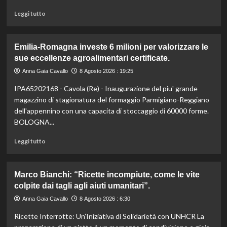
Leggi
Leggi tutto
di
più
su
Emilia-Romagna investe 6 milioni per valorizzare le
Liguria
sue eccellenze agroalimentari certificate.
lancia
bandi
Anna Gaia Cavallo
8 Agosto 2026 : 19:25
agricoltura:
IPA65202168 - Cavola (Re) - Inaugurazione del piu' grande
24,4
milioni
magazzino di stagionatura del formaggio Parmigiano-Reggiano
per
dell'appennino con una capacita di stoccaggio di 60000 forme.
sostenere
BOLOGNA...
il
settore.
Leggi
Leggi tutto
Scopri
di
i
più
dettagli!
su
Marco Bianchi: “Ricette incompiute, come le vite
Emilia-
colpite dai tagli agli aiuti umanitari”.
Romagna
investe
Anna Gaia Cavallo
8 Agosto 2026 : 6:30
6
Ricette Interrotte: Un’Iniziativa di Solidarietà con UNHCR La
milioni
per