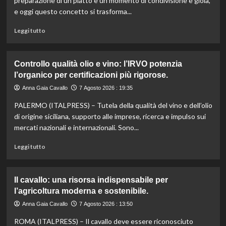
preparazione di un piatto è un momento di condivisione e gioia,
valorizzare
e oggi questo concetto si trasforma...
le
sue
Leggi
Leggi tutto
eccellenze
di
agroalimentari
più
certificate.
su
Controllo qualità olio e vino: l’IRVO potenzia
Marco
l’organico per certificazioni più rigorose.
Bianchi:
“Ricette
Anna Gaia Cavallo
7 Agosto 2026 : 19:35
incompiute,
PALERMO (ITALPRESS) – Tutela della qualità del vino e dell’olio
come
le
di origine siciliana, supporto alle imprese, ricerca e impulso sui
vite
mercati nazionali e internazionali. Sono...
colpite
dai
Leggi
Leggi tutto
tagli
di
agli
più
aiuti
su
Il cavallo: una risorsa indispensabile per
umanitari”.
Controllo
l’agricoltura moderna e sostenibile.
qualità
olio
Anna Gaia Cavallo
7 Agosto 2026 : 13:50
e
ROMA (ITALPRESS) – Il cavallo deve essere riconosciuto
vino: