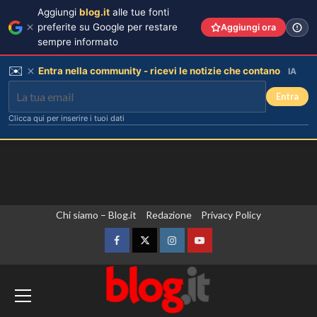
Aggiungi
blog.it
alle tue fonti
preferite su Google per restare
Aggiungi ora
sempre informato
✉️
Entra nella community - ricevi le notizie che contano
IA
Entra
Clicca qui per inserire i tuoi dati
Vai
Chi siamo – Blog.it
Redazione
Privacy Policy
al
contenuto
Facebook
Twitter
Instagram
YouTube