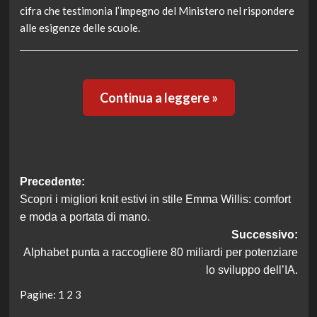
cifra che testimonia l’impegno del Ministero nel rispondere
alle esigenze delle scuole.
Continua a leggere »
Navigazione
Precedente:
Scopri i migliori knit estivi in stile Emma Willis: comfort
articolo
e moda a portata di mano.
Successivo:
Alphabet punta a raccogliere 80 miliardi per potenziare
lo sviluppo dell’IA.
Pagine:
1
2
3