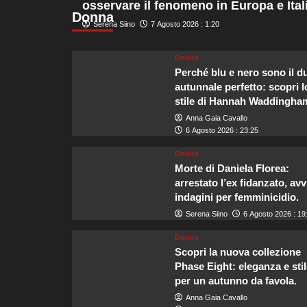
osservare il fenomeno in Europa e Itali
su
Donna
Crescita
Serena Siino
7 Agosto 2026 : 1:20
del
turismo
Donna
in
Perché blu e nero sono il d
uscita
da
autunnale perfetto: scopri l
Malta,
stile di Hannah Waddingha
l’Italia
Anna Gaia Cavallo
si
6 Agosto 2026 : 23:25
conferma
la
Donna
principale
Morte di Daniela Florea:
destinazione
arrestato l’ex fidanzato, avv
dei
indagini per femminicidio.
viaggiatori
Serena Siino
6 Agosto 2026 : 19
Donna
Scopri la nuova collezione
Phase Eight: eleganza e stil
per un autunno da favola.
Anna Gaia Cavallo