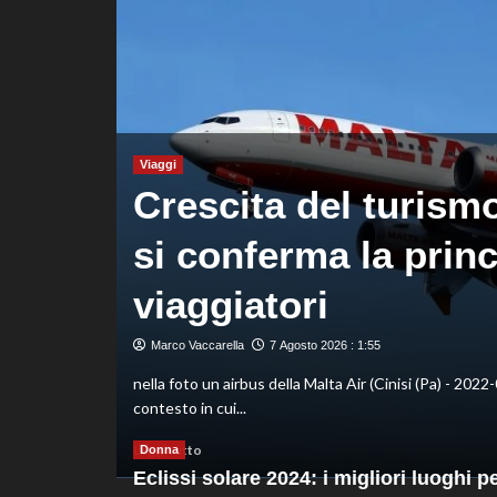
decisivo
Zhegrova
Viaggi
Crescita del turismo 
rza
si conferma la princ
viaggiatori
Marco Vaccarella
7 Agosto 2026 : 1:55
o cresce e
nella foto un airbus della Malta Air (Cinisi (Pa) - 2022-
contesto in cui...
Leggi
Leggi tutto
Donna
di
Eclissi solare 2024: i migliori luoghi p
più