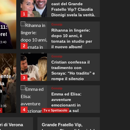
cast del Grande
Fratello Vip? Claudia
1
Dionigi svela la verità.
Gossip
 11:
Rihanna in lingerie:
re!
dopo 10 anni, è
tornata in studio per
23:40
2
Mondo
il nuovo album!
, l’Italia presenta
81° an
Gossip
Cristian confessa il
 il rigetto della
premi
tradimento con
Soraya: “Ho tradito” e
ente
3
rompe il silenzio
di parte civile del
riaffe
ia
Gossip
a
nuclea
Emma ed Elisa:
avventure
emozionanti in
:00
23:35
Giuseppe Recca
4
motoslitta sul
o
Tv e Spettacolo
secondo ghiacciaio
Gossip
più grande d’Islanda.
ri di Verona
Grande Fratello Vip,
Riccardo Guarnieri