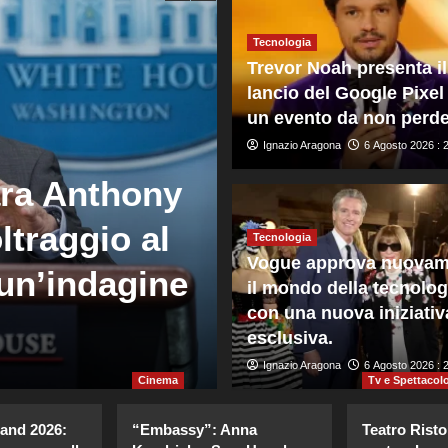
Tecnologia
Trevor Noah presenta il
lancio del Google Pixel
un evento da non perde
Ignazio Aragona
6 Agosto 2026 : 
Mondo
ara Anthony
Crans Montana
ltraggio al
ricorso contro
Tecnologia
Vogue approva nuovam
un’indagine
costituzione 
il mondo della tecnolog
con una nuova iniziativ
governo
esclusiva.
Giuseppe Recca
Ignazio Aragona
6 Agosto 2026 : 20
6 Agosto 2026 : 
Cinema
Tv e Spettacol
land 2026:
“Embassy”: Anna
Teatro Risto