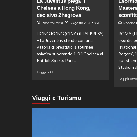
La Juventus piega il
Esordio
Darderi
Chelsea a Hong Kong,
Masters
agli
ottavi
decisivo Zhegrova
sconfit
del
Roberto Parisi
6 Agosto 2026 : 8:20
Roberto P
Masters
1000
HONG KONG (CINA) (ITALPRESS)
ROMA (IT
di
– La Juventus chiude con una
esordio p
Montreal,
vittoria di prestigio la tournèe
“Nationa
Shang
asiatica superando 1-0 il Chelsea al
Rogers”, 
battuto
Kai Tak Sports Park...
quest’ann
in
tre
Stadium di
Leggi
Leggi tutto
set
di
Leggi tutt
più
su
La
Viaggi e Turismo
Juventus
piega
il
Chelsea
a
Hong
Kong,