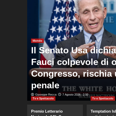
Mondo
oma
Il Senato Usa dichi
rza
Fauci colpevole di o
to
Congresso, rischia 
penale
Giuseppe Recca
7 Agosto 2026 : 2:00
Tv e Spettacolo
Tv e Spettacolo
Premio Letterario
Temptation Is