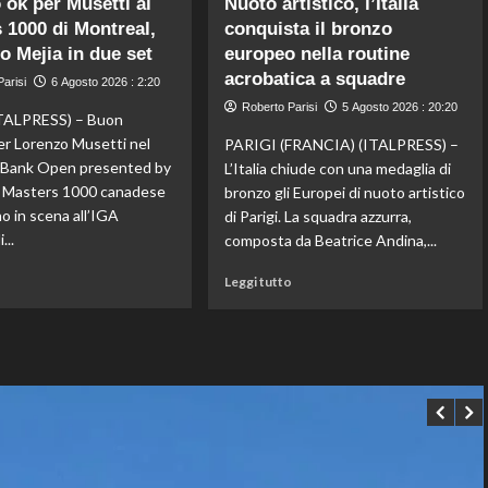
 ok per Musetti al
Nuoto artistico, l’Italia
Storico
Fifa,
 1000 di Montreal,
conquista il bronzo
en
Priante
to Mejia in due set
plein
europeo nella routine
(Siga)
di
“La
acrobatica a squadre
arisi
6 Agosto 2026 : 2:20
Pellacani
credibilità
Roberto Parisi
5 Agosto 2026 : 20:20
agli
del
ALPRESS) – Buon
Europei
sistema
er Lorenzo Musetti nel
PARIGI (FRANCIA) (ITALPRESS) –
di
passa
l Bank Open presented by
L’Italia chiude con una medaglia di
tuffi,
da
il Masters 1000 canadese
bronzo gli Europei di nuoto artistico
il
governance
o in scena all’IGA
di Parigi. La squadra azzurra,
quinto
e
...
oro
trasparenza”
composta da Beatrice Andina,...
arriva
Leggi
Leggi
nel
o
Leggi tutto
di
di
sincro
più
più
con
su
su
Pizzini
Esordio
Nuoto
ok
artistico,
per
l’Italia
Musetti
conquista
al
il
Masters
bronzo
1000
europeo