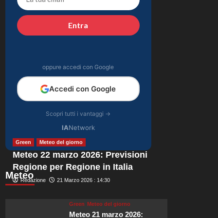
emozionanti in
4
motoslitta sul
Entra
secondo ghiacciaio
Gossip
più grande d’Islanda.
Riccardo Guarnieri
chiude con Sabrina
dopo il falò con
oppure accedi con Google
5
Giovanni: verità
inaspettate svelate.
Accedi con Google
Scopri tutti i vantaggi →
IA
Network
Green
Meteo del giorno
Meteo 22 marzo 2026: Previsioni
Regione per Regione in Italia
Meteo
Redazione
21 Marzo 2026 : 14:30
Green
Meteo del giorno
Meteo 21 marzo 2026: