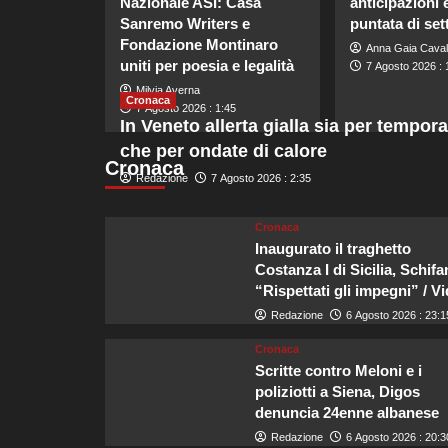
Nazionale ASI: Casa
anticipazioni 
Sanremo Writers e
puntata di se
Fondazione Montinaro
Anna Gaia Caval
uniti per poesia e legalità
7 Agosto 2026 : 
Milvia Averna
Cronaca
7 Agosto 2026 : 1:45
In Veneto allerta gialla sia per tempora
che per ondate di calore
Cronaca
Redazione
7 Agosto 2026 : 2:35
Cronaca
Inaugurato il traghetto
Costanza I di Sicilia, Schifa
“Rispettati gli impegni” / V
Redazione
6 Agosto 2026 : 23:1
Cronaca
Scritte contro Meloni e i
poliziotti a Siena, Digos
denuncia 24enne albanese
Redazione
6 Agosto 2026 : 20:3