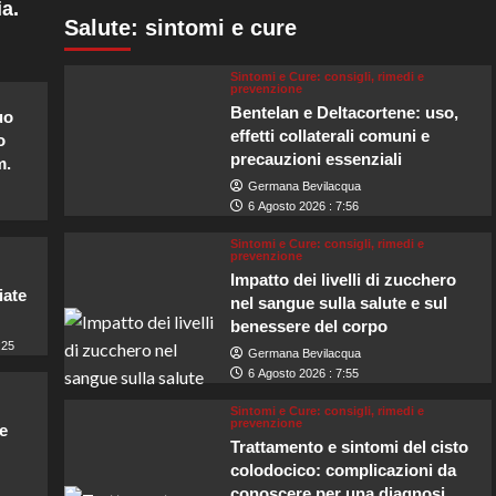
a.
Salute: sintomi e cure
Sintomi e Cure: consigli, rimedi e
prevenzione
Bentelan e Deltacortene: uso,
uo
effetti collaterali comuni e
o
precauzioni essenziali
m.
Germana Bevilacqua
6 Agosto 2026 : 7:56
Sintomi e Cure: consigli, rimedi e
prevenzione
Impatto dei livelli di zucchero
iate
nel sangue sulla salute e sul
benessere del corpo
:25
Germana Bevilacqua
6 Agosto 2026 : 7:55
Sintomi e Cure: consigli, rimedi e
prevenzione
e
Trattamento e sintomi del cisto
colodocico: complicazioni da
conoscere per una diagnosi