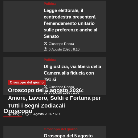
Politica
Legge elettorale, il
centrodestra presenterà
l’emendamento unitario
sulle preferenze anche al
Viaggi
Senato
La meravigliosa città mura
Giuseppe Recca
6 Agosto 2026 : 8:10
sarà tra i luoghi più felici
Politica
Dl giustizia, via libera della
Redazione
6 Agosto 2026 : 23:55
Camera alla fiducia con
191 sì
Naviga tra i maestosi alberi delle barche nel porto e passeggia tra le b
Oroscopo del giorno
Giuseppe Recca
mura della città. Qui potrai...
Oroscopo del 6 agosto 2026:
6 Agosto 2026 : 2:05
Amore, Lavoro, Soldi e Fortuna per
Leggi
Leggi tutto
di
Tutti i Segni Zodiacali
Oroscopo
più
Blog.IT
6 Agosto 2026 : 6:00
su
La
meravigliosa
Oroscopo del giorno
città
Oroscopo del 5 agosto