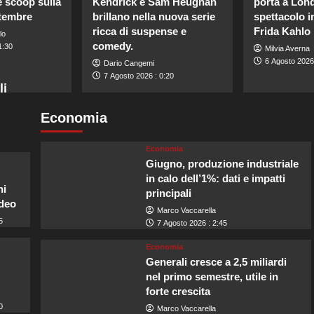
e scoop sulla
Kendrick e Sam Heughan
porta a Lon
ttembre
brillano nella nuova serie
spettacolo i
ricca di suspense e
Frida Kahlo
lo
comedy.
1:30
Milvia Averna
6 Agosto 2026
Dario Cangemi
7 Agosto 2026 : 0:20
li
Economia
Economia
Giugno, produzione industriale
in calo dell’1%: dati e impatti
ni
principali
ideo
Marco Vaccarella
5
7 Agosto 2026 : 2:45
Economia
Generali cresce a 2,5 miliardi
nel primo semestre, utile in
forte crescita
0
Marco Vaccarella