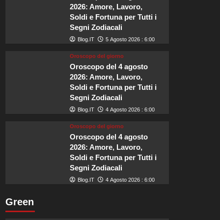
murata
2026: Amore, Lavoro,
che
Soldi e Fortuna per Tutti i
nel
Segni Zodiacali
2026
sarà
Blog.IT
5 Agosto 2026 : 6:00
tra
Oroscopo del giorno
i
Oroscopo del 4 agosto
luoghi
2026: Amore, Lavoro,
più
felici
Soldi e Fortuna per Tutti i
d’Europa.
Segni Zodiacali
Blog.IT
4 Agosto 2026 : 6:00
Oroscopo del giorno
Oroscopo del 4 agosto
2026: Amore, Lavoro,
Soldi e Fortuna per Tutti i
Segni Zodiacali
Blog.IT
4 Agosto 2026 : 6:00
Green