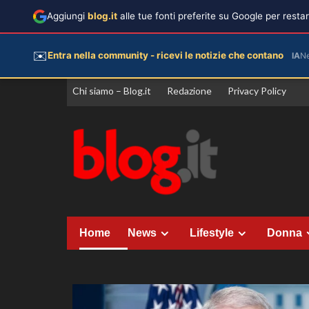
Aggiungi
blog.it
alle tue fonti preferite su Google per rest
✉️
Entra nella community - ricevi le notizie che contano
IA
N
Vai
Chi siamo – Blog.it
Redazione
Privacy Policy
al
contenuto
Home
News
Lifestyle
Donna