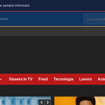
are sempre informato
etwork
Stasera in TV
Food
Tecnologia
Lavoro
Aut