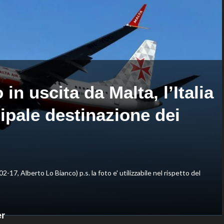
di
nella
Montreal,
routine
sconfitto
acrobatica
Mejia
a
in
squadre
due
set
in uscita da Malta, l’Italia
ipale destinazione dei
02-17, Alberto Lo Bianco) p.s. la foto e' utilizzabile nel rispetto del
er