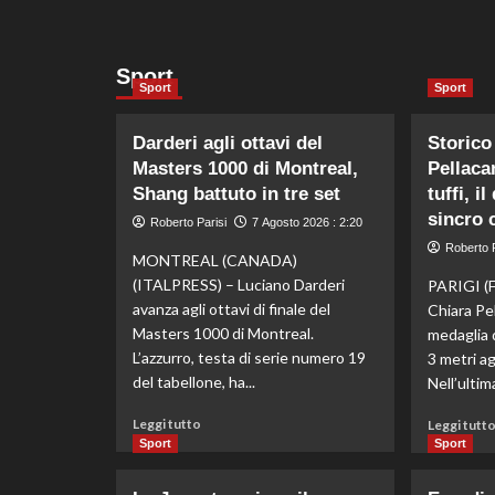
Sport
Sport
Sport
Darderi agli ottavi del
Storico
Masters 1000 di Montreal,
Pellaca
Shang battuto in tre set
tuffi, i
sincro 
Roberto Parisi
7 Agosto 2026 : 2:20
Roberto P
MONTREAL (CANADA)
(ITALPRESS) – Luciano Darderi
PARIGI (
avanza agli ottavi di finale del
Chiara Pel
Masters 1000 di Montreal.
medaglia 
L’azzurro, testa di serie numero 19
3 metri agl
del tabellone, ha...
Nell’ultima
Leggi
Leggi tutto
Leggi tutt
di
Sport
Sport
più
su