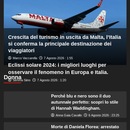
bronzo
europeo
nella
routine
acrobatica
a
Crescita del turismo in uscita da Malta, l’Italia
squadre
si conferma la principale destinazione dei
viaggiatori
Marco Vaccarella
7 Agosto 2026 : 1:55
Eclissi solare 2024: i migliori luoghi per
osservare il fenomeno in Europa e Italia.
Donna
Serena Siino
7 Agosto 2026 : 1:20
Perché blu e nero sono il duo
autunnale perfetto: scopri lo stile
di Hannah Waddingham.
Anna Gaia Cavallo
6 Agosto 2026 : 23:25
Morte di Daniela Florea: arrestato