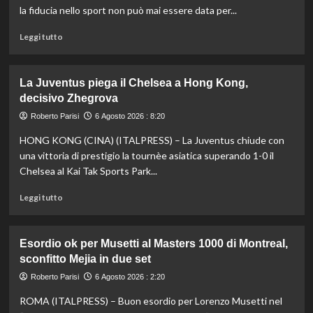
Europei
la fiducia nello sport non può mai essere data per...
di
tuffi,
Leggi
Leggi tutto
il
di
quinto
più
oro
su
La Juventus piega il Chelsea a Hong Kong,
arriva
Fifa,
decisivo Zhegrova
nel
Priante
sincro
(Siga)
Roberto Parisi
6 Agosto 2026 : 8:20
con
“La
HONG KONG (CINA) (ITALPRESS) – La Juventus chiude con
Pizzini
credibilità
del
una vittoria di prestigio la tournèe asiatica superando 1-0 il
sistema
Chelsea al Kai Tak Sports Park...
passa
da
Leggi
Leggi tutto
governance
di
e
più
trasparenza”
su
Esordio ok per Musetti al Masters 1000 di Montreal,
La
sconfitto Mejia in due set
Juventus
piega
Roberto Parisi
6 Agosto 2026 : 2:20
il
ROMA (ITALPRESS) – Buon esordio per Lorenzo Musetti nel
Chelsea