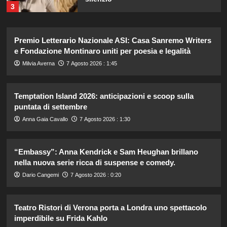
3
Emma ed Elisa: avventure
Premio Letterario Nazionale ASI: Casa Sanremo Writers
emozionanti in motoslitta sul
secondo ghiacciaio più grande
e Fondazione Montinaro uniti per poesia e legalità
d’Islanda.
4
Milvia Averna
7 Agosto 2026 : 1:45
Riccardo Guarnieri chiude con
Temptation Island 2026: anticipazioni e scoop sulla
Sabrina dopo il falò con Giovanni:
puntata di settembre
verità inaspettate svelate.
5
Anna Gaia Cavallo
7 Agosto 2026 : 1:30
Lorenzo Riccardi nel cast del
“Embassy”: Anna Kendrick e Sam Heughan brillano
Grande Fratello Vip? Claudia Dionigi
nella nuova serie ricca di suspense e comedy.
svela la verità.
1
Dario Cangemi
7 Agosto 2026 : 0:20
Teatro Ristori di Verona porta a Londra uno spettacolo
Rihanna in lingerie: dopo 10 anni, è
tornata in studio per il nuovo album!
imperdibile su Frida Kahlo