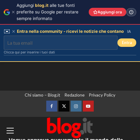
Aggiungi
blog.it
alle tue fonti
preferite su Google per restare
Aggiungi ora
sempre informato
✉️
Entra nella community - ricevi le notizie che contano
IA
Entra
Clicca qui per inserire i tuoi dati
Vai
Chi siamo – Blog.it
Redazione
Privacy Policy
Cristian confessa il tradimento con
Soraya: “Ho tradito” e rompe il
al
silenzio
contenuto
Facebook
Twitter
Instagram
YouTube
3
Il Senato Usa dichiara Anthony Fauci
Emma ed Elisa: avventure
colpevole di oltraggio al Congresso,
emozionanti in motoslitta sul
rischia un’indagine penale
secondo ghiacciaio più grande