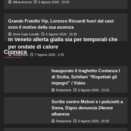
2
Milvia Averna
6 Agosto 2026 : 19:50
Cristian confessa il tradimento con
Grande Fratello Vip, Lorenzo Riccardi fuori dal cast:
Soraya: “Ho tradito” e rompe il
ecco il motivo della sua assenza
silenzio
3
Anna Gaia Cavallo
6 Agosto 2026 : 19:35
In Veneto allerta gialla sia per temporali che
per ondate di calore
Emma ed Elisa: avventure
Cronaca
emozionanti in motoslitta sul
Redazione
7 Agosto 2026 : 2:35
secondo ghiacciaio più grande
d’Islanda.
4
Inaugurato il traghetto Costanza I
di Sicilia, Schifani “Rispettati gli
Riccardo Guarnieri chiude con
impegni” / Video
Sabrina dopo il falò con Giovanni:
Redazione
6 Agosto 2026 : 23:15
verità inaspettate svelate.
5
Scritte contro Meloni e i poliziotti a
Siena, Digos denuncia 24enne
albanese
Redazione
6 Agosto 2026 : 20:30