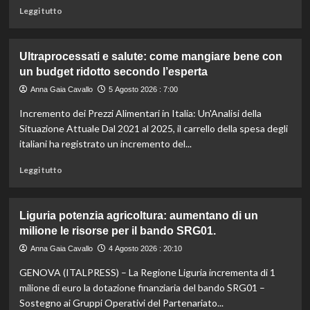
il
Leggi
Leggi tutto
caldo
di
secondo
più
gli
su
Ultraprocessati e salute: come mangiare bene con
esperti.
Fondo
un budget ridotto secondo l’esperta
di
solidarietà:
Anna Gaia Cavallo
5 Agosto 2026 : 7:00
3
Incremento dei Prezzi Alimentari in Italia: Un'Analisi della
milioni
per
Situazione Attuale Dal 2021 al 2025, il carrello della spesa degli
le
italiani ha registrato un incremento del...
imprese
di
Leggi
Leggi tutto
pesca
di
e
più
acquacoltura
su
Liguria potenzia agricoltura: aumentano di un
colpite
Ultraprocessati
milione le risorse per il bando SRG01.
da
e
calamità.
salute:
Anna Gaia Cavallo
4 Agosto 2026 : 20:10
come
GENOVA (ITALPRESS) – La Regione Liguria incrementa di 1
mangiare
bene
milione di euro la dotazione finanziaria del bando SRG01 –
con
Sostegno ai Gruppi Operativi del Partenariato...