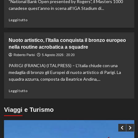
a
“National Bank Open presented by Rogers”, il Masters 1000
Hong
canadese quest’anno in scena all’IGA Stadium di...
Kong,
decisivo
Leggi
Leggi tutto
Zhegrova
di
più
su
Nuoto artistico, l’Italia conquista il bronzo europeo
Esordio
nella routine acrobatica a squadre
ok
per
Roberto Parisi
5 Agosto 2026 : 20:20
Musetti
PARIGI (FRANCIA) (ITALPRESS) – L’Italia chiude con una
al
Masters
medaglia di bronzo gli Europei di nuoto artistico di Parigi. La
1000
squadra azzurra, composta da Beatrice Andina,...
di
Montreal,
Leggi
Leggi tutto
sconfitto
di
Mejia
più
in
su
Viaggi e Turismo
due
Nuoto
set
artistico,
l’Italia
conquista
il