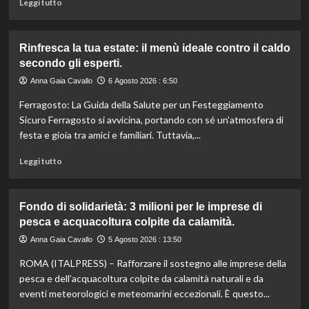
Leggi
Leggi tutto
supermercati.
di
più
su
Rinfresca la tua estate: il menù ideale contro il caldo
Camera
secondo gli esperti.
approva
ddl
Anna Gaia Cavallo
6 Agosto 2026 : 6:50
ColtivaItalia:
Ferragosto: La Guida della Salute per un Festeggiamento
finanziamenti
aumentati
Sicuro Ferragosto si avvicina, portando con sé un'atmosfera di
di
festa e gioia tra amici e familiari. Tuttavia,...
un
miliardo
Leggi
Leggi tutto
per
di
il
più
settore
su
Fondo di solidarietà: 3 milioni per le imprese di
primario.
Rinfresca
pesca e acquacoltura colpite da calamità.
la
tua
Anna Gaia Cavallo
5 Agosto 2026 : 13:50
estate:
ROMA (ITALPRESS) – Rafforzare il sostegno alle imprese della
il
menù
pesca e dell’acquacoltura colpite da calamità naturali e da
ideale
eventi meteorologici e meteomarini eccezionali. È questo...
contro