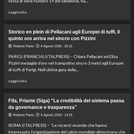
testa di serie numero 19 del tabellone, ha...
Leggi
Leggi tutto
di
più
su
Storico en plein di Pellacani agli Europei di tuffi, il
Darderi
quinto oro arriva nel sincro con Pizzini
agli
ottavi
Roberto Parisi
6 Agosto 2026 : 20:15
del
PARIGI (FRANCIA) (ITALPRESS) – Chiara Pellacani ed Elisa
Masters
1000
Pizzini medaglia d’oro nel trampolino sincro 3 metri agli Europei
di
di tuffi di Parigi. Nell’ultima gara della...
Montreal,
Shang
Leggi
Leggi tutto
battuto
di
in
più
tre
su
Fifa, Priante (Siga) “La credibilità del sistema passa
set
Storico
da governance e trasparenza”
en
plein
Roberto Parisi
6 Agosto 2026 : 14:25
di
ROMA (ITALPRESS) – “Le recenti vicende che hanno
Pellacani
agli
interessato l’organizzazione del calcio mondiale dimostrano che