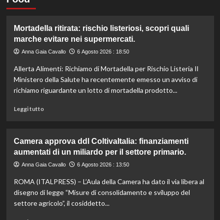
Mortadella ritirata: rischio listeriosi, scopri quali
marche evitare nei supermercati.
Anna Gaia Cavallo
6 Agosto 2026 : 18:50
Allerta Alimenti: Richiamo di Mortadella per Rischio Listeria Il
Ministero della Salute ha recentemente emesso un avviso di
richiamo riguardante un lotto di mortadella prodotto...
Leggi
Leggi tutto
di
più
su
Camera approva ddl ColtivaItalia: finanziamenti
Mortadella
aumentati di un miliardo per il settore primario.
ritirata:
rischio
Anna Gaia Cavallo
6 Agosto 2026 : 13:50
listeriosi,
ROMA (ITALPRESS) – L’Aula della Camera ha dato il via libera al
scopri
quali
disegno di legge “Misure di consolidamento e sviluppo del
marche
settore agricolo”, il cosiddetto...
evitare
nei