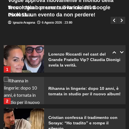
Vogue approva nuovamente il mondo della
Menu
d’Islanda.
4
Trevor Noah presenta il lancio del Google
tecnologia con una nuova iniziativa
Giuseppe Recca
7 Agosto 2026 : 2:00
principale
Pixel 11: un evento da non perdere!
esclusiva.
Riccardo Guarnieri chiude con
Ignazio Aragona
Ignazio Aragona
6 Agosto 2026 : 23:40
6 Agosto 2026 : 23:35
Sabrina dopo il falò con Giovanni:
verità inaspettate svelate.
5
Lorenzo Riccardi nel cast del
Grande Fratello Vip? Claudia Dionigi
svela la verità.
1
Rihanna in lingerie: dopo 10 anni, è
tornata in studio per il nuovo album!
2
Cristian confessa il tradimento con
Soraya: “Ho tradito” e rompe il
silenzio