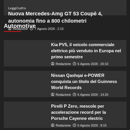
un
budget
Leggi
Leggi tutto
ridotto
di
Nuova Mercedes-Amg GT 53 Coupè 4,
secondo
più
autonomia fino a 800 chilometri
l’esperta
su
Automotive
Redazione
Liguria
7 Agosto 2026 : 2:15
potenzia
agricoltura:
Kia PV5, il veicolo commerciale
aumentano
elettrico più venduto in Europa nel
di
primo semestre
un
milione
Redazione
6 Agosto 2026 : 20:10
le
risorse
Nissan Qashqai e-POWER
per
conquista un titolo del Guinness
il
World Records
bando
Redazione
6 Agosto 2026 : 14:20
SRG01.
Pirelli P Zero, mescole per
accelerazione record per la
Porsche Cayenne electric
Redazione
6 Agosto 2026 : 8:15