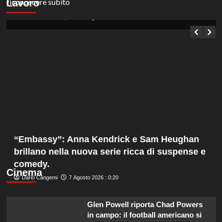
Lavoro
200 euro al giorno in selezione pubblica.
Germana Bevilacqua
7 Agosto 2026 : 1:05
“Embassy”: Anna Kendrick e Sam Heughan
brillano nella nuova serie ricca di suspense e
comedy.
Cinema
Dario Cangemi
7 Agosto 2026 : 0:20
Glen Powell riporta Chad Powers
in campo: il football americano si