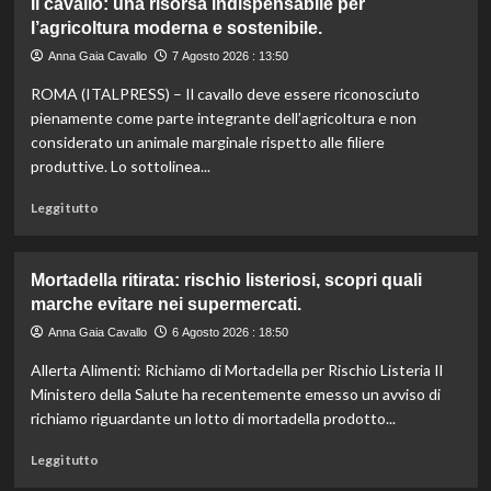
Il cavallo: una risorsa indispensabile per
umanitari”.
Controllo
l’agricoltura moderna e sostenibile.
qualità
olio
Anna Gaia Cavallo
7 Agosto 2026 : 13:50
e
ROMA (ITALPRESS) – Il cavallo deve essere riconosciuto
vino:
l’IRVO
pienamente come parte integrante dell’agricoltura e non
potenzia
considerato un animale marginale rispetto alle filiere
l’organico
produttive. Lo sottolinea...
per
certificazioni
Leggi
Leggi tutto
più
di
rigorose.
più
su
Mortadella ritirata: rischio listeriosi, scopri quali
Il
marche evitare nei supermercati.
cavallo:
una
Anna Gaia Cavallo
6 Agosto 2026 : 18:50
risorsa
Allerta Alimenti: Richiamo di Mortadella per Rischio Listeria Il
indispensabile
per
Ministero della Salute ha recentemente emesso un avviso di
l’agricoltura
richiamo riguardante un lotto di mortadella prodotto...
moderna
e
Leggi
Leggi tutto
sostenibile.
di