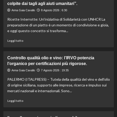
colpite dai tagli agli aiuti umanitari”.
Romagna
investe
Anna Gaia Cavallo
8 Agosto 2026 : 6:30
6
Ricette Interrotte: Un’Iniziativa di Solidarietà con UNHCR La
milioni
per
preparazione di un piatto è un momento di condivisione e gioia,
valorizzare
e oggi questo concetto si trasforma...
le
sue
Leggi
Leggi tutto
eccellenze
di
agroalimentari
più
certificate.
su
Controllo qualità olio e vino: l’IRVO potenzia
Marco
l’organico per certificazioni più rigorose.
Bianchi:
“Ricette
Anna Gaia Cavallo
7 Agosto 2026 : 19:35
incompiute,
PALERMO (ITALPRESS) – Tutela della qualità del vino e dell’olio
come
le
di origine siciliana, supporto alle imprese, ricerca e impulso sui
vite
mercati nazionali e internazionali. Sono...
colpite
dai
Leggi
Leggi tutto
tagli
di
agli
più
aiuti
su