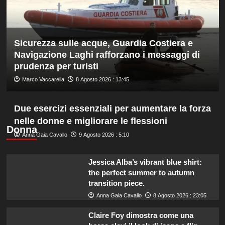
ed
è
davanti
a
Sicurezza sulle acque, Guardia Costiera e
tutti
nelle
Navigazione Laghi rafforzano i messaggi di
Practice
prudenza per turisti
Marco Vaccarella
8 Agosto 2026 : 13:45
Due esercizi essenziali per aumentare la forza
nelle donne e migliorare le flessioni
Donna
Anna Gaia Cavallo
9 Agosto 2026 : 5:10
Jessica Alba’s vibrant blue shirt:
the perfect summer to autumn
transition piece.
Anna Gaia Cavallo
8 Agosto 2026 : 23:05
Claire Foy dimostra come una