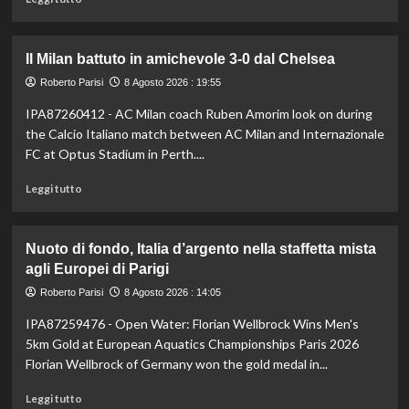
di
più
su
Il Milan battuto in amichevole 3-0 dal Chelsea
Darderi
avanza
Roberto Parisi
8 Agosto 2026 : 19:55
ai
IPA87260412 - AC Milan coach Ruben Amorim look on during
quarti
the Calcio Italiano match between AC Milan and Internazionale
a
Montreal,
FC at Optus Stadium in Perth....
Borges
Leggi
battuto
Leggi tutto
di
in
più
rimonta
su
Nuoto di fondo, Italia d’argento nella staffetta mista
Il
agli Europei di Parigi
Milan
battuto
Roberto Parisi
8 Agosto 2026 : 14:05
in
IPA87259476 - Open Water: Florian Wellbrock Wins Men's
amichevole
3-
5km Gold at European Aquatics Championships Paris 2026
0
Florian Wellbrock of Germany won the gold medal in...
dal
Chelsea
Leggi
Leggi tutto