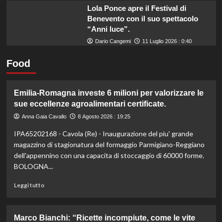
Lola Ponce apre il Festival di
Benevento con il suo spettacolo
“Anni luce”.
Dario Cangemi
11 Luglio 2026 : 0:40
Food
Emilia-Romagna investe 6 milioni per valorizzare le
sue eccellenze agroalimentari certificate.
Anna Gaia Cavallo
8 Agosto 2026 : 19:25
IPA65202168 - Cavola (Re) - Inaugurazione del piu' grande
magazzino di stagionatura del formaggio Parmigiano-Reggiano
dell'appennino con una capacita di stoccaggio di 60000 forme.
BOLOGNA...
Leggi
Leggi tutto
di
più
su
Marco Bianchi: “Ricette incompiute, come le vite
Emilia-