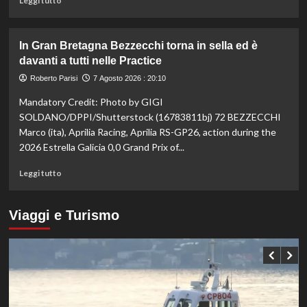
Leggi tutto
sui
di
100
più
ai
su
In Gran Bretagna Bezzecchi torna in sella ed è
Mondiali
Taekwondo,
davanti a tutti nelle Practice
U20
Dell’Aquila
non
Roberto Parisi
7 Agosto 2026 : 20:10
lascia
Mandatory Credit: Photo by GIGI
la
vetta:
SOLDANO/DPPI/Shutterstock (16783811bj) 72 BEZZECCHI
anche
Marco (ita), Aprilia Racing, Aprilia RS-GP26, action during the
ad
2026 Estrella Galicia 0,0 Grand Prix of...
agosto
è
Leggi
Leggi tutto
il
di
numero
più
uno
su
Viaggi e Turismo
del
In
mondo
Gran
Bretagna
Bezzecchi
torna
in
sella