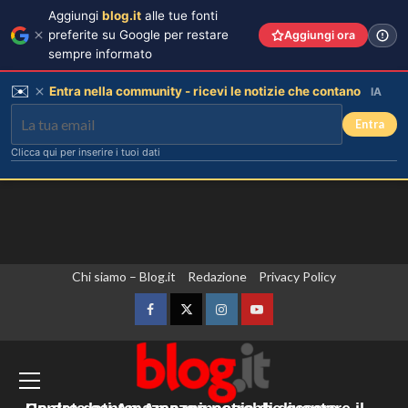
Aggiungi
blog.it
alle tue fonti
preferite su Google per restare
Aggiungi ora
sempre informato
✉️
Entra nella community - ricevi le notizie che contano
IA
Entra
Clicca qui per inserire i tuoi dati
Vai
Chi siamo – Blog.it
Redazione
Privacy Policy
Rosanna Siino di Uomini e Donne:
sfogo contro gli haters dopo la foto
al
con Giovanni.
contenuto
Facebook
Twitter
Instagram
YouTube
3
Zelensky “Abbiamo accordi con gli Usa
per una fornitura mensile di missili.
Irina Shayk svela la sua estate tra
natura e animali: bikini mozzafiato e
Sono sufficienti? No”