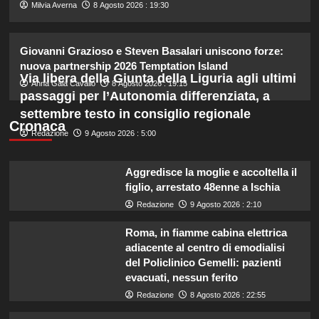
2
Milvia Averna
8 Agosto 2026 : 19:30
Rosanna Siino di Uomini e Donne:
Giovanni Grazioso e Steven Basalari uniscono forze:
sfogo contro gli haters dopo la foto
nuova partnership 2026 Temptation Island
con Giovanni.
Via libera della Giunta della Liguria agli ultimi
3
Anna Gaia Cavallo
8 Agosto 2026 : 19:15
passaggi per l’Autonomia differenziata, a
settembre testo in consiglio regionale
Irina Shayk svela la sua estate tra
Cronaca
Redazione
9 Agosto 2026 : 5:00
natura e animali: bikini mozzafiato e
scatti incredibili.
4
Aggredisce la moglie e accoltella il
figlio, arrestato 48enne a Ischia
Piano di Harry e Meghan per
Redazione
9 Agosto 2026 : 2:10
invertire il Megxit: sarà approvato da
re Carlo?
Roma, in fiamme cabina elettrica
5
adiacente al centro di emodialisi
del Policlinico Gemelli: pazienti
evacuati, nessun ferito
Redazione
8 Agosto 2026 : 22:55