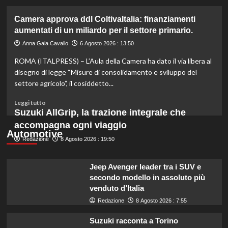
più
su
Camera approva ddl ColtivaItalia: finanziamenti
Mortadella
aumentati di un miliardo per il settore primario.
ritirata:
rischio
Anna Gaia Cavallo
6 Agosto 2026 : 13:50
listeriosi,
ROMA (ITALPRESS) – L’Aula della Camera ha dato il via libera al
scopri
quali
disegno di legge “Misure di consolidamento e sviluppo del
marche
settore agricolo”, il cosiddetto...
evitare
nei
Leggi
Leggi tutto
supermercati.
di
Suzuki AllGrip, la trazione integrale che
più
accompagna ogni viaggio
su
Automotive
Redazione
Camera
8 Agosto 2026 : 19:50
approva
ddl
Jeep Avenger leader tra i SUV e
ColtivaItalia:
secondo modello in assoluto più
finanziamenti
venduto d’Italia
aumentati
di
Redazione
8 Agosto 2026 : 7:55
un
miliardo
Suzuki racconta a Torino
per