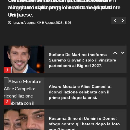
Un data center Amazon potrebbe essere
Centro dati Amazon minaccia di diventare il
scatti incredibili.
Menu
4
alimentato dalla peggiore centrale inquinante
maggiore inquinatore climatico negli Stati
Giuseppe Recca
9 Agosto 2026 : 1:40
principale
del paese.
Uniti.
Piano di Harry e Meghan per
Ignazio Aragona
Ignazio Aragona
9 Agosto 2026 : 5:25
9 Agosto 2026 : 5:20
invertire il Megxit: sarà approvato da
re Carlo?
5
Stefano De Martino trasforma
Sanremo Giovani: solo il vincitore
parteciperà ai Big nel 2027.
1
Alvaro Morata e Alice Campello:
riconciliazione celebrata con il
primo post dopo la crisi.
2
Rosanna Siino di Uomini e Donne:
sfogo contro gli haters dopo la foto
con Giovanni.