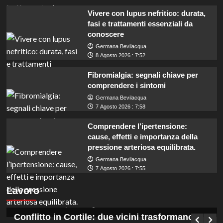
Vivere con lupus nefritico: durata,
fasi e trattamenti essenziali da
conoscere
Germana Bevilacqua
8 Agosto 2026 : 7:52
Fibromialgia: segnali chiave per
comprendere i sintomi
Germana Bevilacqua
7 Agosto 2026 : 7:58
Comprendere l’ipertensione:
cause, effetti e importanza della
pressione arteriosa equilibrata.
Germana Bevilacqua
Concorsi in Ogliastra: 12 posti per diplomati
7 Agosto 2026 : 7:55
e laureati con assunzioni a tempo
Lavoro
indeterminato.
Germana Bevilacqua
9 Agosto 2026 : 0:45
Conflitto in Cortile: due vicini trasformano