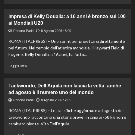
di
più
su
Impresa di Kelly Doualla: a 16 anni è bronzo sui 100
Nuoto
ai Mondiali U20
di
fondo,
Roberto Parisi
8 Agosto 2026 : 8:00
Italia
ROMA (ITALPRESS) – Uno sprint per proiettarsi direttamente
d’argento
nella
nel futuro. Nel tempio dell’atletica mondiale, l’Hayward Field di
staffetta
Eugene, Kelly Doualla, a 16 anni, ha fatto...
mista
agli
Leggi
Leggi tutto
Europei
di
di
più
Parigi
su
Taekwondo, Dell’Aquila non lascia la vetta: anche
Impresa
ad agosto è il numero uno del mondo
di
Kelly
Roberto Parisi
8 Agosto 2026 : 2:05
Doualla:
ROMA (ITALPRESS) – Le classifiche aggiornate ad agosto del
a
16
taekwondo raccontano una storia breve: in cima ai -58 kg non è
anni
cambiato niente. Vito Dell’Aquila...
è
bronzo
Leggi