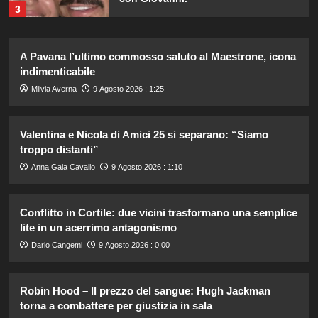
3
Irina Shayk svela la sua estate tra
A Pavana l’ultimo commosso saluto al Maestrone, icona
natura e animali: bikini mozzafiato e
indimenticabile
scatti incredibili.
4
Milvia Averna
9 Agosto 2026 : 1:25
Piano di Harry e Meghan per
Valentina e Nicola di Amici 25 si separano: “Siamo
invertire il Megxit: sarà approvato da
troppo distanti”
re Carlo?
5
Anna Gaia Cavallo
9 Agosto 2026 : 1:10
Stefano De Martino trasforma
Conflitto in Cortile: due vicini trasformano una semplice
Sanremo Giovani: solo il vincitore
lite in un acerrimo antagonismo
parteciperà ai Big nel 2027.
1
Dario Cangemi
9 Agosto 2026 : 0:00
Alvaro Morata e Alice Campello:
Robin Hood – Il prezzo del sangue: Hugh Jackman
riconciliazione celebrata con il
torna a combattere per giustizia in sala
primo post dopo la crisi.