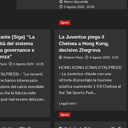
Marco Vaccarella
5 Agosto 2026 : 20:45
Sport
iante (Siga) “La
La Juventus piega il
lità del sistema
Chelsea a Hong Kong,
a governance e
decisivo Zhegrova
enza”
Roberto Parisi
6 Agosto 2026 : 8:20
arisi
6 Agosto 2026 : 14:25
HONG KONG (CINA) (ITALPRESS)
– La Juventus chiude con una
ALPRESS) – “Le recenti
vittoria di prestigio la tournèe
he hanno interessato
asiatica superando 1-0 il Chelsea al
azione del calcio mondiale
Kai Tak Sports Park...
 che la fiducia nello
 può mai essere data per...
Leggi
Leggi tutto
di
Leggi
o
più
di
Sport
su
più
La
su