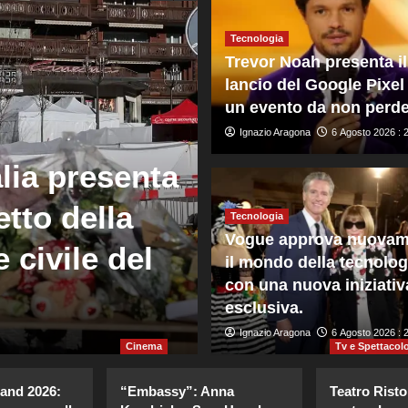
Tecnologia
Trevor Noah presenta il
lancio del Google Pixel
un evento da non perde
Ignazio Aragona
6 Agosto 2026 : 
Mondo
lia presenta
81° anniversa
etto della
premier giap
Tecnologia
Vogue approva nuovam
 civile del
riafferma i t
il mondo della tecnolog
con una nuova iniziativ
nucleari
esclusiva.
Giuseppe Recca
Ignazio Aragona
6 Agosto 2026 : 14
6 Agosto 2026 : 
Cinema
Tv e Spettacol
land 2026:
“Embassy”: Anna
Teatro Risto