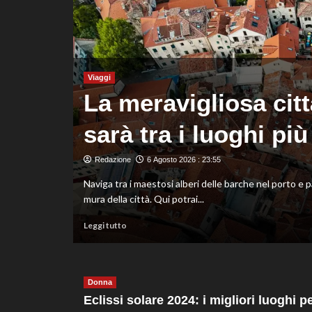
di
Montreal,
sconfitto
Mejia
in
due
Viaggi
set
na
La meravigliosa cit
sarà tra i luoghi più
Redazione
6 Agosto 2026 : 23:55
 nuova
Naviga tra i maestosi alberi delle barche nel porto e 
mura della città. Qui potrai...
Leggi
Leggi tutto
di
più
su
La
Donna
meravigliosa
Eclissi solare 2024: i migliori luoghi p
città