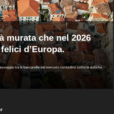
agli
nella
Europei
routine
di
acrobatica
Parigi,
a
oro
squadre
a
Wellbrock
tà murata che nel 2026
 felici d’Europa.
passeggia tra le bancarelle del mercato contadino sotto le antiche
er