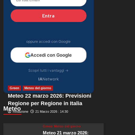
dopo il falò con
4
Giovanni: verità
Entra
inaspettate svelate.
Gossip
Chiara Ferragni:
ultime immagini che
catturano il suo stile
oppure accedi con Google
5
unico e la sua
bellezza.
Accedi con Google
Scopri tutti i vantaggi →
IA
Network
Green
Meteo del giorno
Meteo 22 marzo 2026: Previsioni
Regione per Regione in Italia
Meteo
Redazione
21 Marzo 2026 : 14:30
Green
Meteo del giorno
Meteo 21 marzo 2026: