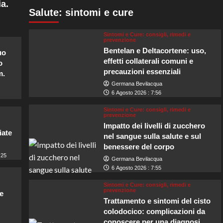
a.
Salute: sintomi e cure
Sintomi e Cure: consigli, rimedi e
prevenzione
Bentelan e Deltacortene: uso,
uo
effetti collaterali comuni e
o
precauzioni essenziali
m.
Germana Bevilacqua
6 Agosto 2026 : 7:56
Sintomi e Cure: consigli, rimedi e
prevenzione
Impatto dei livelli di zucchero
iate
nel sangue sulla salute e sul
benessere del corpo
:25
Germana Bevilacqua
6 Agosto 2026 : 7:55
Sintomi e Cure: consigli, rimedi e
prevenzione
e
Trattamento e sintomi del cisto
colodocico: complicazioni da
conoscere per una diagnosi