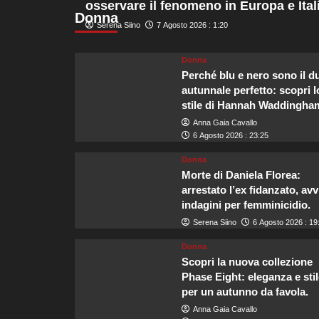
osservare il fenomeno in Europa e Itali
murata
Donna
che
Serena Siino
7 Agosto 2026 : 1:20
nel
2026
sarà
Donna
tra
Perché blu e nero sono il d
i
autunnale perfetto: scopri l
luoghi
stile di Hannah Waddingha
più
Anna Gaia Cavallo
felici
6 Agosto 2026 : 23:25
d’Europa.
Donna
Morte di Daniela Florea:
arrestato l’ex fidanzato, avv
indagini per femminicidio.
Serena Siino
6 Agosto 2026 : 19
Donna
Scopri la nuova collezione
Phase Eight: eleganza e stil
per un autunno da favola.
Anna Gaia Cavallo