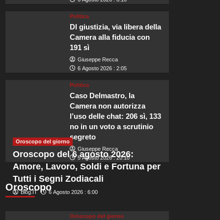
Politica
Dl giustizia, via libera della
Viaggi
Camera alla fiducia con
I 32 ristoranti imperdibili 
191 sì
Giuseppe Recca
viaggio gastronomico nel 
6 Agosto 2026 : 2:05
Politica
Rinascimento.
Caso Delmastro, la
Camera non autorizza
Redazione
6 Agosto 2026 : 18:05
l’uso delle chat: 206 sì, 133
no in un voto a scrutinio
Valtiberina: Un Viaggio Gastronomico a Firenze Zeb: Un Angolo di Trad
segreto
dimensioni situato nel quartiere di San...
Oroscopo del giorno
Giuseppe Recca
Oroscopo del 6 agosto 2026:
Leggi
5 Agosto 2026 : 20:10
Leggi tutto
Amore, Lavoro, Soldi e Fortuna per
di
più
Tutti i Segni Zodiacali
su
Oroscopo
Blog.IT
6 Agosto 2026 : 6:00
I
32
ristoranti
Oroscopo del giorno