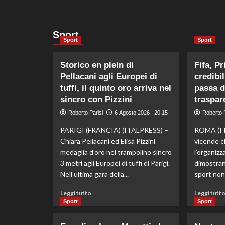
Sport
Sport
Sport
Storico en plein di
Fifa, Pr
Pellacani agli Europei di
credibi
tuffi, il quinto oro arriva nel
passa d
sincro con Pizzini
traspar
Roberto Parisi
6 Agosto 2026 : 20:15
Roberto P
PARIGI (FRANCIA) (ITALPRESS) –
ROMA (IT
Chiara Pellacani ed Elisa Pizzini
vicende c
medaglia d’oro nel trampolino sincro
l’organizz
3 metri agli Europei di tuffi di Parigi.
dimostrano
Nell’ultima gara della...
sport non
Leggi
Leggi tutto
Leggi tutt
di
Sport
Sport
più
su