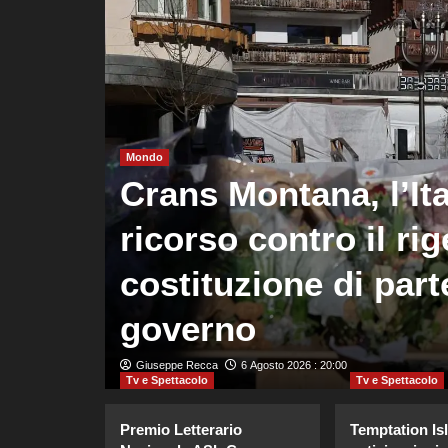
Mondo
o più
Crans Montana, l’Ita
za di
ricorso contro il rig
 con o
costituzione di parte
governo
Giuseppe Recca
6 Agosto 2026 : 20:00
Tv e Spettacolo
Tv e Spettacolo
Premio Letterario
Temptation Is