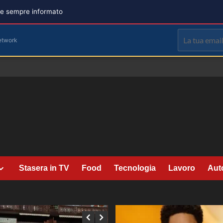
are sempre informato
etwork
Stasera in TV
Food
Tecnologia
Lavoro
Aut