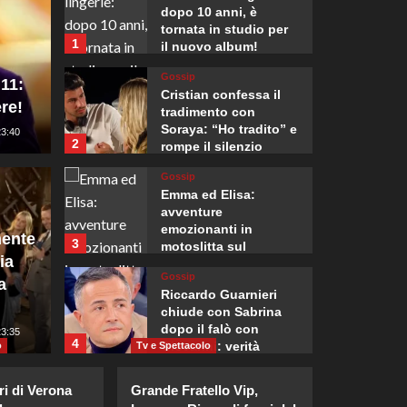
dopo 10 anni, è
tornata in studio per
1
il nuovo album!
Gossip
 11:
Cristian confessa il
re!
tradimento con
Soraya: “Ho tradito” e
23:40
2
rompe il silenzio
rio Hiroshima, la
Gossip
Mondo
Emma ed Elisa:
ponese Takaichi
Monten
avventure
emozionanti in
ente
3
motoslitta sul
re principi non
“Nessu
ia
secondo ghiacciaio
Gossip
più grande d’Islanda.
a
sul no
Riccardo Guarnieri
chiude con Sabrina
dopo il falò con
:10
23:35
Giuseppe Recca
4
Giovanni: verità
o
Tv e Spettacolo
inaspettate svelate.
Gossip
ri di Verona
Grande Fratello Vip,
Chiara Ferragni: