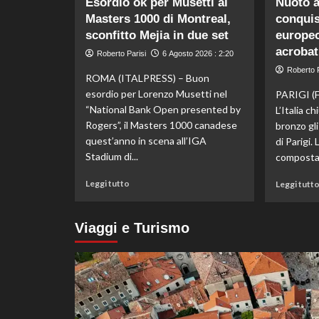
Esordio ok per Musetti al
Nuoto ar
Storico
Masters 1000 di Montreal,
conquis
en
sconfitto Mejia in due set
plein
europeo
di
acrobat
Roberto Parisi
6 Agosto 2026 : 2:20
Pellacani
Roberto P
agli
ROMA (ITALPRESS) – Buon
Europei
esordio per Lorenzo Musetti nel
PARIGI (
di
“National Bank Open presented by
L’Italia c
tuffi,
Rogers”, il Masters 1000 canadese
bronzo gli
il
quest’anno in scena all’IGA
di Parigi.
quinto
Stadium di...
oro
composta 
arriva
Leggi
nel
Leggi tutto
Leggi tutt
di
sincro
più
con
su
Pizzini
Viaggi e Turismo
Esordio
ok
per
Musetti
al
Masters
1000