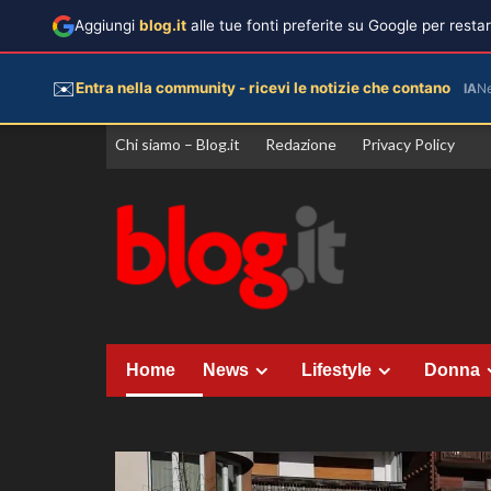
Aggiungi
blog.it
alle tue fonti preferite su Google per rest
✉️
Entra nella community - ricevi le notizie che contano
IA
N
Vai
Chi siamo – Blog.it
Redazione
Privacy Policy
al
contenuto
Home
News
Lifestyle
Donna