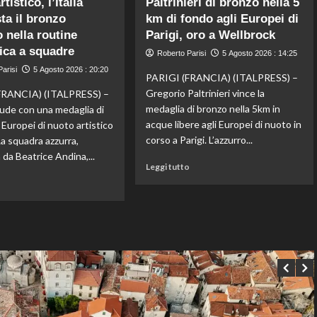
tistico, l’Italia
Paltrinieri di bronzo nella 5
Juventus
Fifa,
ta il bronzo
km di fondo agli Europei di
piega
Priante
il
 nella routine
(Siga)
Parigi, oro a Wellbrock
Chelsea
“La
ica a squadre
Roberto Parisi
5 Agosto 2026 : 14:25
a
credibilità
arisi
5 Agosto 2026 : 20:20
Hong
del
PARIGI (FRANCIA) (ITALPRESS) –
Kong,
sistema
Gregorio Paltrinieri vince la
FRANCIA) (ITALPRESS) –
decisivo
passa
medaglia di bronzo nella 5km in
hiude con una medaglia di
Zhegrova
da
acque libere agli Europei di nuoto in
 Europei di nuoto artistico
governance
corso a Parigi. L’azzurro...
 La squadra azzurra,
e
trasparenza”
da Beatrice Andina,...
Leggi
Leggi tutto
di
Leggi
o
più
di
su
più
Paltrinieri
su
di
Nuoto
bronzo
artistico,
nella
l’Italia
5
conquista
km
il
di
bronzo
fondo
europeo