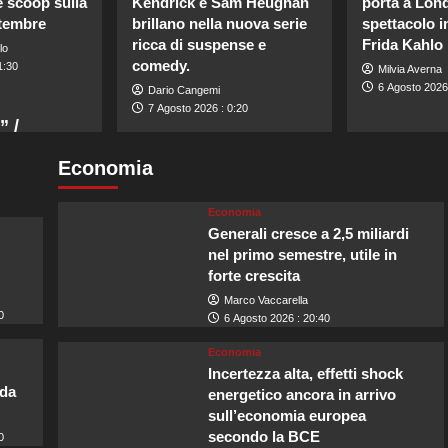
e scoop sulla
Kendrick e Sam Heughan
porta a Lon
ttembre
brillano nella nuova serie
spettacolo i
ricca di suspense e
Frida Kahlo
lo
comedy.
1:30
Milvia Averna
6 Agosto 2026
Dario Cangemi
7 Agosto 2026 : 0:20
” /
Economia
Economia
Generali cresce a 2,5 miliardi
nel primo semestre, utile in
forte crescita
Marco Vaccarella
0
6 Agosto 2026 : 20:40
Economia
Incertezza alta, effetti shock
lda
energetico ancora in arrivo
sull’economia europea
secondo la BCE
0