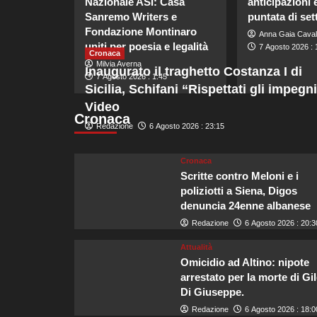
Nazionale ASI: Casa
anticipazioni 
Sanremo Writers e
puntata di se
Fondazione Montinaro
Anna Gaia Caval
uniti per poesia e legalità
7 Agosto 2026 : 
Cronaca
Milvia Averna
Inaugurato il traghetto Costanza I di
7 Agosto 2026 : 1:45
Sicilia, Schifani “Rispettati gli impegni
Video
Cronaca
Redazione
6 Agosto 2026 : 23:15
Cronaca
Scritte contro Meloni e i
poliziotti a Siena, Digos
denuncia 24enne albanese
Redazione
6 Agosto 2026 : 20:3
Attualità
Omicidio ad Altino: nipote
arrestato per la morte di Gi
Di Giuseppe.
Redazione
6 Agosto 2026 : 18:0