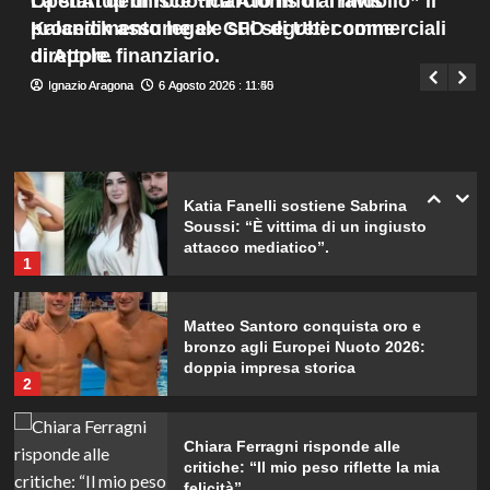
OpenAI definisce “marcio fino al midollo” il
La startup di robotica Atoms di Travis
con il terzo bambino.
Menu
4
procedimento legale sui segreti commerciali
Kalanick assume ex CFO di Uber come
Giuseppe Recca
6 Agosto 2026 : 8:05
principale
di Apple.
direttore finanziario.
Temptation Island: Diretta della
Ignazio Aragona
Ignazio Aragona
6 Agosto 2026 : 11:50
6 Agosto 2026 : 11:45
nona puntata, tutte le emozioni e i
colpi di scena!
5
Katia Fanelli sostiene Sabrina
Soussi: “È vittima di un ingiusto
attacco mediatico”.
1
Matteo Santoro conquista oro e
bronzo agli Europei Nuoto 2026:
doppia impresa storica
2
Chiara Ferragni risponde alle
critiche: “Il mio peso riflette la mia
felicità”