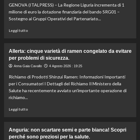
GENOVA (ITALPRESS) – La Regione Liguria incrementa di 1
mangiare
bene
milione di euro la dotazione finanziaria del bando SRG01 –
con
Sostegno ai Gruppi Operativi del Partenariato...
un
budget
Leggi
Leggi tutto
ridotto
di
secondo
più
l’esperta
su
Allerta: cinque varietà di ramen congelato da evitare
Liguria
per problemi di sicurezza.
potenzia
agricoltura:
Anna Gaia Cavallo
4 Agosto 2026 : 19:25
aumentano
Richiamo di Prodotti Shinzui Ramen: Informazioni Importanti
di
un
per i Consumatori I Dettagli del Richiamo Il Ministero della
milione
Salute ha recentemente avviato un'importante operazione di
le
richiamo...
risorse
per
Leggi
Leggi tutto
il
di
bando
più
SRG01.
su
Anguria: non scartare semi e parte bianca! Scopri
Allerta:
perché sono preziosi per la salute.
cinque