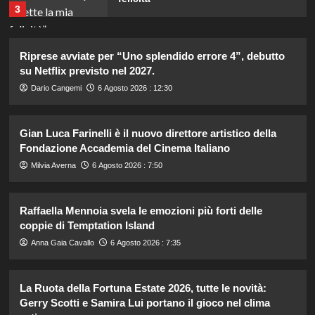
3
Annuncio della nascita di Eugenie:
Riprese avviate per “Uno splendido errore 4”, debutto
una mancanza rivela le sue priorità
su Netflix previsto nel 2027.
con il terzo bambino.
4
Dario Cangemi
6 Agosto 2026 : 12:30
Temptation Island: Diretta della
Gian Luca Farinelli è il nuovo direttore artistico della
nona puntata, tutte le emozioni e i
Fondazione Accademia del Cinema Italiano
colpi di scena!
5
Milvia Averna
6 Agosto 2026 : 7:50
Katia Fanelli sostiene Sabrina
Raffaella Mennoia svela le emozioni più forti delle
Soussi: “È vittima di un ingiusto
coppie di Temptation Island
attacco mediatico”.
1
Anna Gaia Cavallo
6 Agosto 2026 : 7:35
Matteo Santoro conquista oro e
La Ruota della Fortuna Estate 2026, tutte le novità:
bronzo agli Europei Nuoto 2026:
Gerry Scotti e Samira Lui portano il gioco nel clima
doppia impresa storica