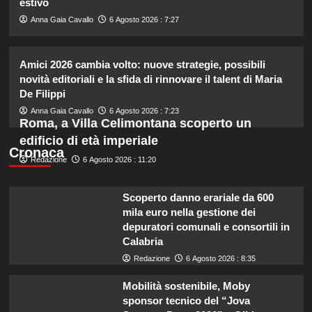
estivo
2
Anna Gaia Cavallo
6 Agosto 2026 : 7:27
Chiara Ferragni risponde alle
critiche: “Il mio peso riflette la mia
Amici 2026 cambia volto: nuove strategie, possibili
felicità”
novità editoriali e la sfida di rinnovare il talent di Maria
3
De Filippi
Anna Gaia Cavallo
6 Agosto 2026 : 7:23
Annuncio della nascita di Eugenie:
Roma, a Villa Celimontana scoperto un
una mancanza rivela le sue priorità
edificio di età imperiale
con il terzo bambino.
Cronaca
4
Redazione
6 Agosto 2026 : 11:20
Temptation Island: Diretta della
Scoperto danno erariale da 600
nona puntata, tutte le emozioni e i
mila euro nella gestione dei
colpi di scena!
depuratori comunali e consortili in
5
Calabria
Redazione
6 Agosto 2026 : 8:35
Mobilità sostenibile, Moby
sponsor tecnico del “Jova