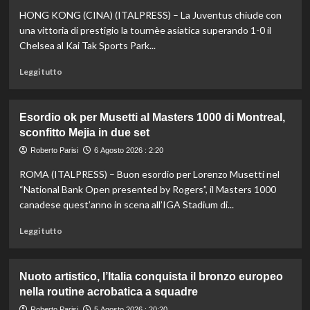
HONG KONG (CINA) (ITALPRESS) – La Juventus chiude con
una vittoria di prestigio la tournèe asiatica superando 1-0 il
Chelsea al Kai Tak Sports Park...
Leggi
Leggi tutto
di
più
su
Esordio ok per Musetti al Masters 1000 di Montreal,
La
sconfitto Mejia in due set
Juventus
piega
Roberto Parisi
6 Agosto 2026 : 2:20
il
ROMA (ITALPRESS) – Buon esordio per Lorenzo Musetti nel
Chelsea
a
“National Bank Open presented by Rogers”, il Masters 1000
Hong
canadese quest’anno in scena all’IGA Stadium di...
Kong,
decisivo
Leggi
Leggi tutto
Zhegrova
di
più
su
Nuoto artistico, l’Italia conquista il bronzo europeo
Esordio
nella routine acrobatica a squadre
ok
per
Roberto Parisi
5 Agosto 2026 : 20:20