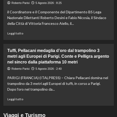
bronzo
Roberto Parisi
5 Agosto 2026 : 8:25
nella
il Coordinatore e il Componente del Dipartimento BS Lega
5
km
Nazionale Dilettanti Roberto Desini e Fabio Nicosia, il Sindaco
di
della Città di Vittoria Francesco Aiello, il...
fondo
agli
Leggi
Leggi tutto
Europei
di
di
più
Parigi,
su
Tuffi, Pellacani medaglia d’oro dal trampolino 3
oro
Beach
metri agli Europei di Parigi. Conte e Pelligra argento
a
Soccer,
nel sincro dalla piattaforma 10 metri
Wellbrock
sei
giorni
Roberto Parisi
5 Agosto 2026 : 2:40
di
spettacolo
PARIGI (FRANCIA) (ITALPRESS) – Chiara Pellacani domina nel
a
trampolino da 3 metri agli Europei di tuffi, in corso a Parigi.
Scoglitti.
Dopo l’oro nel trampolino da...
In
palio
Leggi
Leggi tutto
gli
di
Scudetti
più
Serie
su
Viaggi e Turismo
A