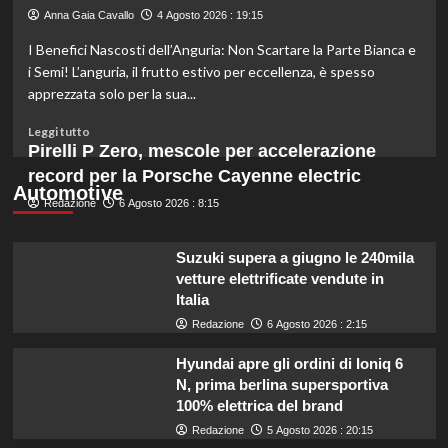
varietà
Anna Gaia Cavallo
4 Agosto 2026 : 19:15
di
I Benefici Nascosti dell’Anguria: Non Scartare la Parte Bianca e
ramen
congelato
i Semi! L’anguria, il frutto estivo per eccellenza, è spesso
da
apprezzata solo per la sua...
evitare
per
Leggi
Leggi tutto
problemi
di
Pirelli P Zero, mescole per accelerazione
di
più
record per la Porsche Cayenne electric
sicurezza.
su
Automotive
Redazione
Anguria:
6 Agosto 2026 : 8:15
non
scartare
Suzuki supera a giugno le 240mila
semi
vetture elettrificate vendute in
e
Italia
parte
bianca!
Redazione
6 Agosto 2026 : 2:15
Scopri
perché
Hyundai apre gli ordini di Ioniq 6
sono
N, prima berlina supersportiva
preziosi
100% elettrica del brand
per
Redazione
5 Agosto 2026 : 20:15
la