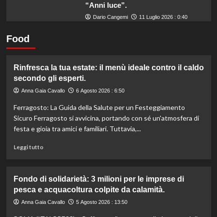
“Anni luce”.
Dario Cangemi
11 Luglio 2026 : 0:40
Food
Rinfresca la tua estate: il menù ideale contro il caldo
secondo gli esperti.
Anna Gaia Cavallo
6 Agosto 2026 : 6:50
Ferragosto: La Guida della Salute per un Festeggiamento
Sicuro Ferragosto si avvicina, portando con sé un'atmosfera di
festa e gioia tra amici e familiari. Tuttavia,...
Leggi
Leggi tutto
di
più
su
Fondo di solidarietà: 3 milioni per le imprese di
Rinfresca
pesca e acquacoltura colpite da calamità.
la
tua
Anna Gaia Cavallo
5 Agosto 2026 : 13:50
estate: