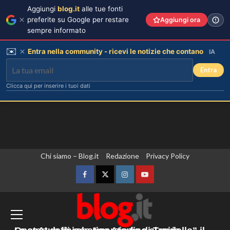
Aggiungi
blog.it
alle tue fonti
preferite su Google per restare
Aggiungi ora
sempre informato
✉️
Entra nella community - ricevi le notizie che contano
IA
Entra
Clicca qui per inserire i tuoi dati
Vai
Chi siamo – Blog.it
Redazione
Privacy Policy
Chiara Ferragni risponde alle
critiche: “Il mio peso riflette la mia
al
felicità”
contenuto
Facebook
Twitter
Instagram
YouTube
3
Montenegro, il premier Spajic “Nessun
hub Ue per i rimpatri sul nostro
Annuncio della nascita di Eugenie:
una mancanza rivela le sue priorità
territorio”