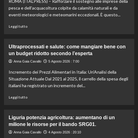
ROMA (ITALPRESS) – Rafforzare il sostegno alle imprese della
il
menù
pesca e dell’acquacoltura colpite da calamità naturali e da
ideale
eventi meteorologici e meteomarini eccezionali. È questo...
contro
il
Leggi
Leggi tutto
caldo
di
secondo
più
gli
su
Ultraprocessati e salute: come mangiare bene con
esperti.
Fondo
un budget ridotto secondo l’esperta
di
solidarietà:
Anna Gaia Cavallo
5 Agosto 2026 : 7:00
3
Incremento dei Prezzi Alimentari in Italia: Un'Analisi della
milioni
per
Situazione Attuale Dal 2021 al 2025, il carrello della spesa degli
le
italiani ha registrato un incremento del...
imprese
di
Leggi
Leggi tutto
pesca
di
e
più
acquacoltura
su
Liguria potenzia agricoltura: aumentano di un
colpite
Ultraprocessati
milione le risorse per il bando SRG01.
da
e
calamità.
salute:
Anna Gaia Cavallo
4 Agosto 2026 : 20:10
come