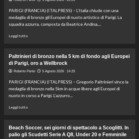
Musetti
PARIGI (FRANCIA) (ITALPRESS) – L’Italia chiude con una
al
Masters
medaglia di bronzo gli Europei di nuoto artistico di Parigi. La
1000
squadra azzurra, composta da Beatrice Andina,...
di
Montreal,
Leggi
Leggi tutto
sconfitto
di
Mejia
più
in
su
Paltrinieri di bronzo nella 5 km di fondo agli Europei
due
Nuoto
di Parigi, oro a Wellbrock
set
artistico,
l’Italia
Roberto Parisi
5 Agosto 2026 : 14:25
conquista
PARIGI (FRANCIA) (ITALPRESS) – Gregorio Paltrinieri vince la
il
bronzo
medaglia di bronzo nella 5km in acque libere agli Europei di
europeo
nuoto in corso a Parigi. L’azzurro...
nella
routine
Leggi
Leggi tutto
acrobatica
di
a
più
squadre
su
Beach Soccer, sei giorni di spettacolo a Scoglitti. In
Paltrinieri
palio gli Scudetti Serie A Q8, Under 20 e Femminile
di