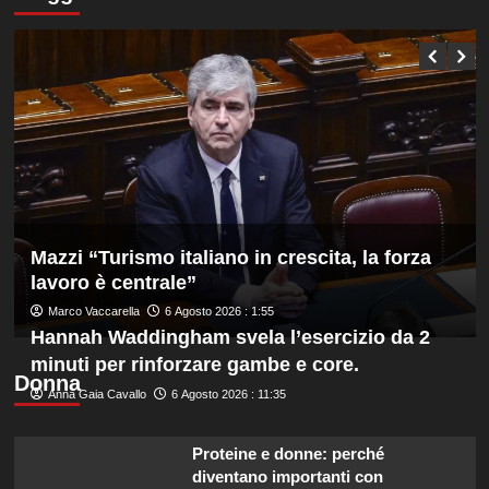
Tuffi,
Q8,
Pellacani
Under
medaglia
20
d’oro
e
dal
Femminile
trampolino
3
metri
agli
Europei
di
Parigi.
Conte
Mazzi “Turismo italiano in crescita, la forza
e
lavoro è centrale”
Pelligra
Marco Vaccarella
6 Agosto 2026 : 1:55
argento
Hannah Waddingham svela l’esercizio da 2
nel
sincro
minuti per rinforzare gambe e core.
dalla
Donna
Anna Gaia Cavallo
6 Agosto 2026 : 11:35
piattaforma
10
metri
Proteine e donne: perché
diventano importanti con