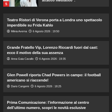
5
Cristian confessa il tradimento con
Teatro Ristori di Verona porta a Londra uno spettacolo
Soraya: “Ho tradito” e rompe il
imperdibile su Frida Kahlo
silenzio
1
Milvia Averna
6 Agosto 2026 : 19:50
Emma ed Elisa: avventure
Grande Fratello Vip, Lorenzo Riccardi fuori dal cast:
emozionanti in motoslitta sul
secondo ghiacciaio più grande
ecco il motivo della sua assenza
d’Islanda.
2
Anna Gaia Cavallo
6 Agosto 2026 : 19:35
Riccardo Guarnieri chiude con
Glen Powell riporta Chad Powers in campo: il football
Sabrina dopo il falò con Giovanni:
americano si riaccende!
verità inaspettate svelate.
3
Dario Cangemi
6 Agosto 2026 : 18:25
Chiara Ferragni: ultime immagini che
Prima Comunicazione: l’informazione al centro
catturano il suo stile unico e la sua
dell’ultimo numero, scopri le novità esclusive
bellezza.