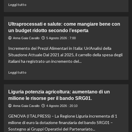
il
Leggi
Leggi tutto
caldo
di
secondo
più
gli
su
Ultraprocessati e salute: come mangiare bene con
esperti.
Fondo
un budget ridotto secondo l’esperta
di
solidarietà:
Anna Gaia Cavallo
5 Agosto 2026 : 7:00
3
Incremento dei Prezzi Alimentari in Italia: Un'Analisi della
milioni
per
Situazione Attuale Dal 2021 al 2025, il carrello della spesa degli
le
italiani ha registrato un incremento del...
imprese
di
Leggi
Leggi tutto
pesca
di
e
più
acquacoltura
su
Liguria potenzia agricoltura: aumentano di un
colpite
Ultraprocessati
milione le risorse per il bando SRG01.
da
e
calamità.
salute:
Anna Gaia Cavallo
4 Agosto 2026 : 20:10
come
GENOVA (ITALPRESS) – La Regione Liguria incrementa di 1
mangiare
bene
milione di euro la dotazione finanziaria del bando SRG01 –
con
Sostegno ai Gruppi Operativi del Partenariato...