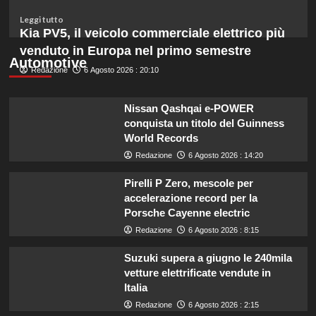
un
budget
Leggi
Leggi tutto
ridotto
di
Kia PV5, il veicolo commerciale elettrico più
secondo
più
venduto in Europa nel primo semestre
l’esperta
su
Automotive
Redazione
Liguria
6 Agosto 2026 : 20:10
potenzia
agricoltura:
Nissan Qashqai e-POWER
aumentano
conquista un titolo del Guinness
di
World Records
un
milione
Redazione
6 Agosto 2026 : 14:20
le
risorse
Pirelli P Zero, mescole per
per
accelerazione record per la
il
Porsche Cayenne electric
bando
Redazione
6 Agosto 2026 : 8:15
SRG01.
Suzuki supera a giugno le 240mila
vetture elettrificate vendute in
Italia
Redazione
6 Agosto 2026 : 2:15