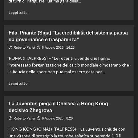
di tuffi di Parigi. Nell’ultima gara della...
Leggi
Leggi tutto
di
più
su
Fifa, Priante (Siga) “La credibilità del sistema passa
Storico
da governance e trasparenza”
en
plein
Roberto Parisi
6 Agosto 2026 : 14:25
di
ROMA (ITALPRESS) – “Le recenti vicende che hanno
Pellacani
agli
interessato l’organizzazione del calcio mondiale dimostrano che
Europei
la fiducia nello sport non può mai essere data per...
di
tuffi,
Leggi
Leggi tutto
il
di
quinto
più
oro
su
La Juventus piega il Chelsea a Hong Kong,
arriva
Fifa,
decisivo Zhegrova
nel
Priante
sincro
(Siga)
Roberto Parisi
6 Agosto 2026 : 8:20
con
“La
HONG KONG (CINA) (ITALPRESS) – La Juventus chiude con
Pizzini
credibilità
del
una vittoria di prestigio la tournèe asiatica superando 1-0 il