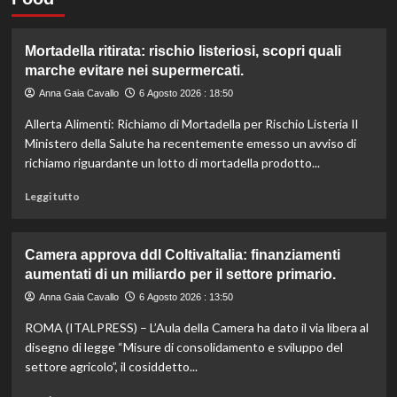
Mortadella ritirata: rischio listeriosi, scopri quali
marche evitare nei supermercati.
Anna Gaia Cavallo
6 Agosto 2026 : 18:50
Allerta Alimenti: Richiamo di Mortadella per Rischio Listeria Il
Ministero della Salute ha recentemente emesso un avviso di
richiamo riguardante un lotto di mortadella prodotto...
Leggi
Leggi tutto
di
più
su
Camera approva ddl ColtivaItalia: finanziamenti
Mortadella
aumentati di un miliardo per il settore primario.
ritirata:
rischio
Anna Gaia Cavallo
6 Agosto 2026 : 13:50
listeriosi,
ROMA (ITALPRESS) – L’Aula della Camera ha dato il via libera al
scopri
quali
disegno di legge “Misure di consolidamento e sviluppo del
marche
settore agricolo”, il cosiddetto...
evitare
nei