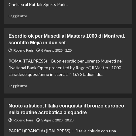
sistema
Chelsea al Kai Tak Sports Park...
passa
da
Leggi
Leggi tutto
governance
di
e
più
trasparenza”
su
Esordio ok per Musetti al Masters 1000 di Montreal,
La
sconfitto Mejia in due set
Juventus
piega
Roberto Parisi
6 Agosto 2026 : 2:20
il
ROMA (ITALPRESS) – Buon esordio per Lorenzo Musetti nel
Chelsea
a
“National Bank Open presented by Rogers”, il Masters 1000
Hong
canadese quest’anno in scena all’IGA Stadium di...
Kong,
decisivo
Leggi
Leggi tutto
Zhegrova
di
più
su
Nuoto artistico, l’Italia conquista il bronzo europeo
Esordio
nella routine acrobatica a squadre
ok
per
Roberto Parisi
5 Agosto 2026 : 20:20
Musetti
PARIGI (FRANCIA) (ITALPRESS) – L’Italia chiude con una
al