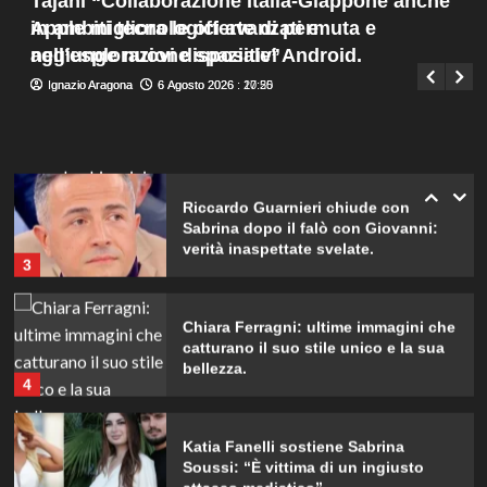
Tajani “Collaborazione Italia-Giappone anche
silenzio
Menu
1
in ambiti tecnologici avanzati e
Apple migliora le offerte di permuta e
Giuseppe Recca
6 Agosto 2026 : 14:10
principale
nell’esplorazione spaziale”
aggiunge nuovi dispositivi Android.
Emma ed Elisa: avventure
Ignazio Aragona
Ignazio Aragona
6 Agosto 2026 : 20:25
6 Agosto 2026 : 17:50
emozionanti in motoslitta sul
secondo ghiacciaio più grande
d’Islanda.
2
Riccardo Guarnieri chiude con
Sabrina dopo il falò con Giovanni:
verità inaspettate svelate.
3
Chiara Ferragni: ultime immagini che
catturano il suo stile unico e la sua
bellezza.
4
Katia Fanelli sostiene Sabrina
Soussi: “È vittima di un ingiusto
attacco mediatico”.