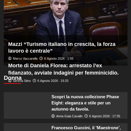
km
di
fondo
agli
Europei
di
Parigi,
oro
Mazzi “Turismo italiano in crescita, la forza
a
lavoro è centrale”
Wellbrock
Marco Vaccarella
6 Agosto 2026 : 1:55
Morte di Daniela Florea: arrestato l’ex
fidanzato, avviate indagini per femminicidio.
Donna
Serena Siino
6 Agosto 2026 : 19:25
Scopri la nuova collezione Phase
Eight: eleganza e stile per un
autunno da favola.
Anna Gaia Cavallo
6 Agosto 2026 : 17:35
Francesco Guccini, il ‘Maestrone’,