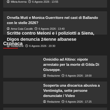
4
Milvia Averna
6 Agosto 2026 : 13:55
Katia Fanelli sostiene Sabrina
Ornella Muti e Monica Guerritore nel cast di Ballando
Soussi: “È vittima di un ingiusto
con le stelle 2026?
attacco mediatico”.
5
Anna Gaia Cavallo
6 Agosto 2026 : 13:40
Scritte contro Meloni e i poliziotti a Siena,
Digos denuncia 24enne albanese
Cronaca
Redazione
6 Agosto 2026 : 20:30
Omicidio ad Altino: nipote
arrestato per la morte di Gilda Di
Giuseppe.
Redazione
6 Agosto 2026 : 18:00
Scoperta una discarica abusiva a
Ventimiglia, sette persone
denunciate / Video
Redazione
6 Agosto 2026 : 17:25