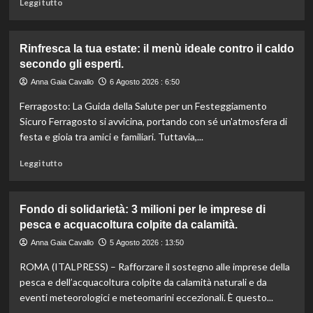
Leggi
Leggi tutto
supermercati.
di
più
su
Rinfresca la tua estate: il menù ideale contro il caldo
Camera
secondo gli esperti.
approva
ddl
Anna Gaia Cavallo
6 Agosto 2026 : 6:50
ColtivaItalia:
Ferragosto: La Guida della Salute per un Festeggiamento
finanziamenti
aumentati
Sicuro Ferragosto si avvicina, portando con sé un'atmosfera di
di
festa e gioia tra amici e familiari. Tuttavia,...
un
miliardo
Leggi
Leggi tutto
per
di
il
più
settore
su
Fondo di solidarietà: 3 milioni per le imprese di
primario.
Rinfresca
pesca e acquacoltura colpite da calamità.
la
tua
Anna Gaia Cavallo
5 Agosto 2026 : 13:50
estate:
ROMA (ITALPRESS) – Rafforzare il sostegno alle imprese della
il
menù
pesca e dell’acquacoltura colpite da calamità naturali e da
ideale
eventi meteorologici e meteomarini eccezionali. È questo...
contro