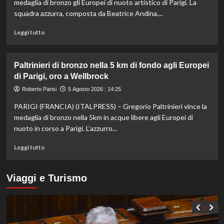
Masters
medaglia di bronzo gli Europei di nuoto artistico di Parigi. La
1000
squadra azzurra, composta da Beatrice Andina,...
di
Montreal,
Leggi
Leggi tutto
sconfitto
di
Mejia
più
in
su
Paltrinieri di bronzo nella 5 km di fondo agli Europei
due
Nuoto
di Parigi, oro a Wellbrock
set
artistico,
l’Italia
Roberto Parisi
5 Agosto 2026 : 14:25
conquista
PARIGI (FRANCIA) (ITALPRESS) – Gregorio Paltrinieri vince la
il
bronzo
medaglia di bronzo nella 5km in acque libere agli Europei di
europeo
nuoto in corso a Parigi. L’azzurro...
nella
routine
Leggi
Leggi tutto
acrobatica
di
a
più
squadre
su
Viaggi e Turismo
Paltrinieri
di
bronzo
nella
5