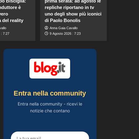
po Bisciglia:
prima serata: ad agosto le
Campello:
nduttore è
repliche riportano in tv
riconciliazione
5
celebrata con il primo
vero
uno degli show più iconici
post dopo la crisi.
 del reality
di Paolo Bonolis
Gossip
allo
Anna Gaia Cavallo
Chiara Ferragni rivela
: 7:27
9 Agosto 2026 : 7:23
il ritocco di cui si è
pentita: “L’ho fatto
1
sciogliere”.
Gossip
Gaia svela la verità
sull’amore tra Elodie
e Franceska: “Se
2
l’amore genera
rabbia…”
Entra nella community
Gossip
Helena e Javier: fine
Entra nella community - ricevi le
dell’amore dopo il
Grande Fratello? Lui
notizie che contano
3
nega le voci
Gossip
Stefano De Martino
trasforma Sanremo