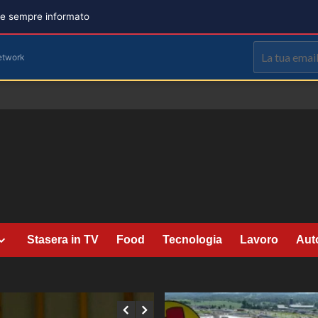
are sempre informato
etwork
Stasera in TV
Food
Tecnologia
Lavoro
Aut