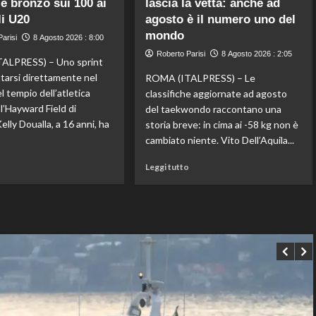
 è bronzo sui 100 ai
lascia la vetta: anche ad
ai
amichevole
quarti
i U20
agosto è il numero uno del
3-
a
mondo
arisi
8 Agosto 2026 : 8:00
0
Montreal,
dal
Roberto Parisi
8 Agosto 2026 : 2:05
Borges
ALPRESS) – Uno sprint
Chelsea
battuto
ttarsi direttamente nel
ROMA (ITALPRESS) – Le
in
l tempio dell’atletica
classifiche aggiornate ad agosto
rimonta
l’Hayward Field di
del taekwondo raccontano una
lly Doualla, a 16 anni, ha
storia breve: in cima ai -58 kg non è
cambiato niente. Vito Dell’Aquila...
Leggi
Leggi
o
Leggi tutto
di
di
più
più
su
su
Impresa
Taekwondo,
di
Dell’Aquila
Kelly
non
Doualla:
lascia
a
la
16
vetta:
anni
anche
è
ad