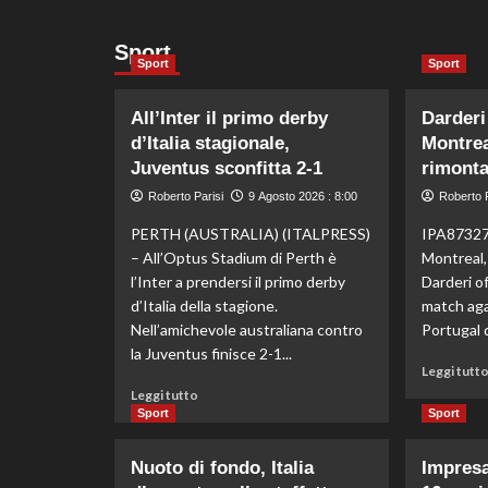
Sport
Sport
Sport
All’Inter il primo derby
Darderi
d’Italia stagionale,
Montrea
Juventus sconfitta 2-1
rimont
Roberto Parisi
9 Agosto 2026 : 8:00
Roberto P
PERTH (AUSTRALIA) (ITALPRESS)
IPA873279
– All’Optus Stadium di Perth è
Montreal,
l’Inter a prendersi il primo derby
Darderi of
d’Italia della stagione.
match aga
Nell’amichevole australiana contro
Portugal d
la Juventus finisce 2-1...
Leggi tutt
Leggi
Leggi tutto
di
Sport
Sport
più
su
Nuoto di fondo, Italia
Impresa
All’Inter