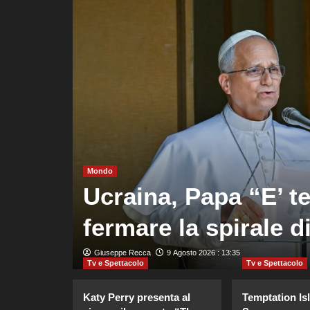
Mondo
oquio
Ucraina, Papa “E’ t
cic
fermare la spirale d
Giuseppe Recca
9 Agosto 2026 : 13:35
Tv e Spettacolo
Tv e Spettacolo
Katy Perry presenta al
Temptation Is