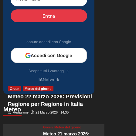
Giovani: solo il
4
vincitore parteciperà
Entra
ai Big nel 2027.
Gossip
Alvaro Morata e Alice
Campello:
riconciliazione
oppure accedi con Google
5
celebrata con il primo
post dopo la crisi.
Accedi con Google
Scopri tutti i vantaggi →
IA
Network
Green
Meteo del giorno
Meteo 22 marzo 2026: Previsioni
Regione per Regione in Italia
Meteo
Redazione
21 Marzo 2026 : 14:30
Green
Meteo del giorno
Meteo 21 marzo 2026: