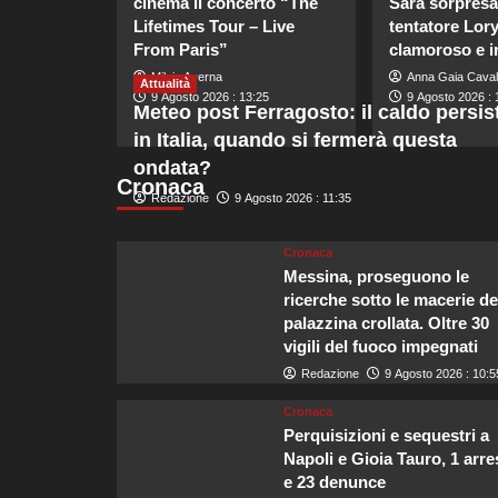
cinema il concerto “The
Sara sorpresa 
Lifetimes Tour – Live
tentatore Lor
From Paris”
clamoroso e i
Milvia Averna
Anna Gaia Caval
Attualità
9 Agosto 2026 : 13:25
9 Agosto 2026 : 
Meteo post Ferragosto: il caldo persis
in Italia, quando si fermerà questa
ondata?
Cronaca
Redazione
9 Agosto 2026 : 11:35
Cronaca
Messina, proseguono le
ricerche sotto le macerie de
palazzina crollata. Oltre 30
vigili del fuoco impegnati
Redazione
9 Agosto 2026 : 10:5
Cronaca
Perquisizioni e sequestri a
Napoli e Gioia Tauro, 1 arre
e 23 denunce