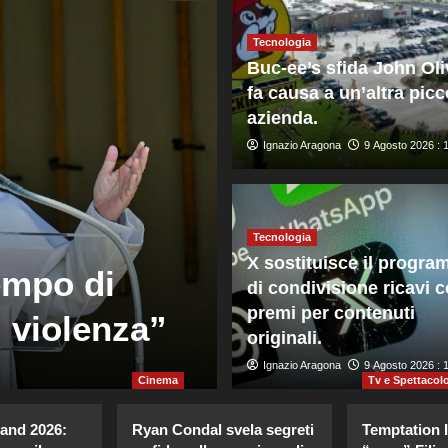
Tecnologia
Buc-ee’s sfida John Oli
fa causa a un’altra picc
azienda.
Ignazio Aragona
9 Agosto 2026 : 
Mondo
Spagna, imple
alle frontiere
Tecnologia
X sostituisce il progr
empo di
arrivo dall’It
di condivisione ricavi 
premi per contenuti
i violenza”
Ue Brunner s
originali.
Giuseppe Recca
Ignazio Aragona
9 Agosto 2026 : 7:4
9 Agosto 2026 : 
Cinema
Tv e Spettacol
land 2026:
Ryan Condal svela segreti
Temptation I