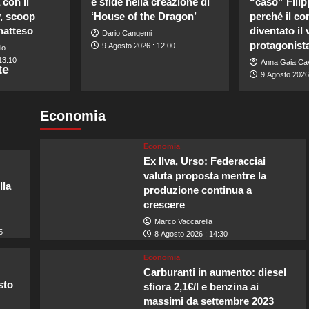
con il
e sfide nella creazione di
“caso” Filip
y, scoop
‘House of the Dragon’
perché il co
natteso
diventato il 
Dario Cangemi
protagonista
9 Agosto 2026 : 12:00
lo
13:10
Anna Gaia Cav
te
9 Agosto 2026 
Economia
Economia
Ex Ilva, Urso: Federacciai
valuta proposta mentre la
lla
produzione continua a
crescere
Marco Vaccarella
5
8 Agosto 2026 : 14:30
Economia
Carburanti in aumento: diesel
sto
sfiora 2,1€/l e benzina ai
massimi da settembre 2023