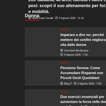
Sicurezza
pesi: scopri il suo allenamento per for
sulle
e mobilità.
acque,
Donna
Guardia
Anna Gaia Cavallo
9 Agosto 2026 : 11:10
Costiera
e
Navigazione
Donna
Laghi
Imparare a dire no: perché
rafforzano
mettere dei confini migliora
i
vita delle donne
messaggi
Germana Bevilacqua
di
9 Agosto 2026 : 7:52
prudenza
per
Donna
turisti
Pensione Serena: Come
Accumulare Risparmi con
Piccoli Gesti Quotidiani
Blog.IT
9 Agosto 2026 : 7:03
Donna
Due esercizi essenziali per
aumentare la forza nelle d