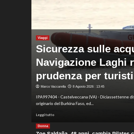
agli
Europei
di
Parigi
Viaggi
Sicurezza sulle acq
Navigazione Laghi r
prudenza per turisti
 Parsonage, il
Marco Vaccarella
8 Agosto 2026 : 13:45
IPA997404 - Castelveccana (VA) - Diciassettenne dispe
originario del Burkina Faso, ed...
Leggi
Leggi tutto
di
più
Donna
su
Zoe Saldaña, 48 anni, cambia Pilates 