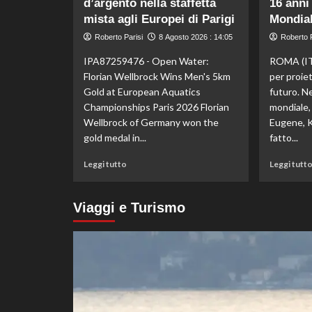
d’argento nella staffetta
16 anni
il
mista agli Europei di Parigi
primo
Mondial
derby
Roberto Parisi
8 Agosto 2026 : 14:05
Roberto P
d’Italia
stagionale,
IPA87259476 - Open Water:
ROMA (IT
Juventus
Florian Wellbrock Wins Men's 5km
per proie
sconfitta
Gold at European Aquatics
futuro. Ne
2-
Championships Paris 2026 Florian
mondiale, 
1
Wellbrock of Germany won the
Eugene, Ke
gold medal in...
fatto...
Leggi
Leggi tutto
Leggi tutt
di
più
su
Viaggi e Turismo
Nuoto
di
fondo,
Italia
d’argento
nella
staffetta
mista