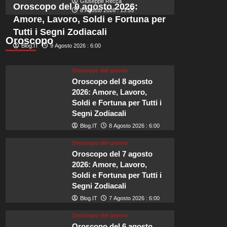
scelta
Giuseppe Recca
Oroscopo del 9 agosto 2026:
ideale
8 Agosto 2026 : 13:55
Amore, Lavoro, Soldi e Fortuna per
per
il
Tutti i Segni Zodiacali
Oroscopo
matrimonio
Blog.IT
9 Agosto 2026 : 6:00
di
Zendaya
e
Oroscopo del giorno
Tom
Oroscopo del 8 agosto
Holland.
2026: Amore, Lavoro,
Soldi e Fortuna per Tutti i
Segni Zodiacali
Blog.IT
8 Agosto 2026 : 6:00
Oroscopo del giorno
Oroscopo del 7 agosto
2026: Amore, Lavoro,
Soldi e Fortuna per Tutti i
Segni Zodiacali
Blog.IT
7 Agosto 2026 : 6:00
Oroscopo del giorno
Oroscopo del 6 agosto