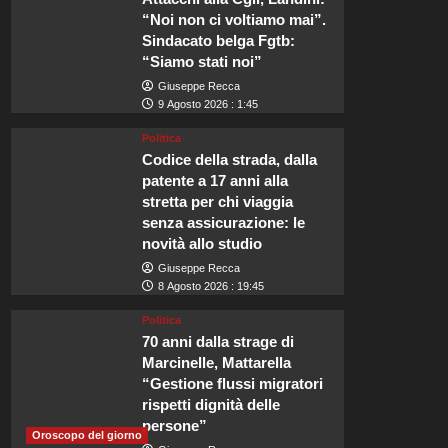
“Noi non ci voltiamo mai”.
Sindacato belga Fgtb:
“Siamo stati noi”
Giuseppe Recca
Viaggi
9 Agosto 2026 : 1:45
Perché Beaverbrook è la sc
Politica
matrimonio di Zendaya e 
Codice della strada, dalla
patente a 17 anni alla
stretta per chi viaggia
Redazione
8 Agosto 2026 : 5:45
senza assicurazione: le
Scopri le Camere Romantiche di Beaverbrook Immerso nella splendida c
novità allo studio
luogo che promette esperienze indimenticabili per le coppie in...
Giuseppe Recca
8 Agosto 2026 : 19:45
Leggi
Leggi tutto
di
Politica
più
70 anni dalla strage di
su
Marcinelle, Mattarella
Perché
“Gestione flussi migratori
Beaverbrook
rispetti dignità delle
è
persone”
la
Oroscopo del giorno