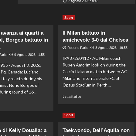
7 Agosto 2026 : 8:45
Sport
 avanza ai quarti a
Il Milan battuto in
l, Borges battuto in
amichevole 3-0 dal Chelsea
a
Roberto Parisi
8 Agosto 2026 : 19:55
arisi
9 Agosto 2026 : 1:55
IPA87260412 - AC Milan coach
Ruben Amorim look on during the
55 - August 8, 2026,
Calcio Italiano match between AC
 Pq, Canada: Luciano
Milan and Internazionale FC at
 Italy reacts during his
Optus Stadium in Perth....
inst Nuno Borges of
uring round of 16...
Leggi
Leggi tutto
di
Leggi
o
più
di
su
più
Sport
Il
su
Milan
Darderi
 di Kelly Doualla: a
Taekwondo, Dell’Aquila non
battuto
avanza
in