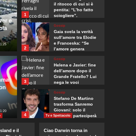
il ritocco di cui si è
pentita: “L’ho fatto
1
sciogliere”.
ver e
Gossip
ola
Gaia svela la verità
sull’amore tra Elodie
e Franceska: “Se
11:25
2
Mondo
l’amore genera
rabbia…”
mentati i controlli
Zelen
Gossip
Helena e Javier: fine
 per i viaggiatori in
gli Us
dell’amore dopo il
Grande Fratello? Lui
amma
3
nega le voci
alia. Il commissario
mensil
con
Gossip
ente i due Paesi
suffic
Stefano De Martino
trasforma Sanremo
Giovani: solo il
5
11:20
Giuseppe Recca
4
vincitore parteciperà
o
Tv e Spettacolo
ai Big nel 2027.
Gossip
sland e il
Ciao Darwin torna in
Alvaro Morata e Alice