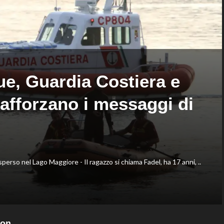
bronzo
agosto
sui
è
100
il
ai
numero
Mondiali
uno
U20
del
mondo
ue, Guardia Costiera e
afforzano i messaggi di
rso nel Lago Maggiore - Il ragazzo si chiama Fadel, ha 17 anni, ..
con