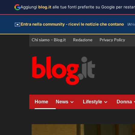
Aggiungi
blog.it
alle tue fonti preferite su Google per rest
✉️
Entra nella community - ricevi le notizie che contano
IA
N
Vai
Chi siamo – Blog.it
Redazione
Privacy Policy
al
contenuto
Home
News
Lifestyle
Donna