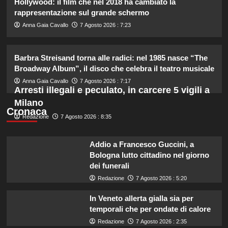
Hollywood: il film che nel 2018 ha cambiato la
2
rappresentazione sul grande schermo
Anna Gaia Cavallo
7 Agosto 2026 : 7:23
Lorenzo Riccardi nel cast del
Grande Fratello Vip? Claudia Dionigi
svela la verità.
Barbra Streisand torna alle radici: nel 1985 nasce “The
3
Broadway Album”, il disco che celebra il teatro musicale
Anna Gaia Cavallo
7 Agosto 2026 : 7:17
Arresti illegali e peculato, in carcere 5 vigili a
Rihanna in lingerie: dopo 10 anni, è
Milano
tornata in studio per il nuovo album!
Cronaca
4
Redazione
7 Agosto 2026 : 8:35
Cristian confessa il tradimento con
Addio a Francesco Guccini, a
Soraya: “Ho tradito” e rompe il
Bologna lutto cittadino nel giorno
silenzio
dei funerali
5
Redazione
7 Agosto 2026 : 5:20
In Veneto allerta gialla sia per
temporali che per ondate di calore
Redazione
7 Agosto 2026 : 2:35