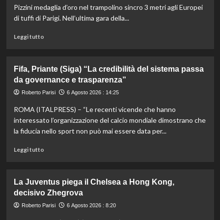
1000
Pizzini medaglia d’oro nel trampolino sincro 3 metri agli Europei
di
di tuffi di Parigi. Nell’ultima gara della...
Montreal,
Shang
Leggi
Leggi tutto
battuto
di
in
più
tre
su
Fifa, Priante (Siga) “La credibilità del sistema passa
set
Storico
da governance e trasparenza”
en
plein
Roberto Parisi
6 Agosto 2026 : 14:25
di
ROMA (ITALPRESS) – “Le recenti vicende che hanno
Pellacani
agli
interessato l’organizzazione del calcio mondiale dimostrano che
Europei
la fiducia nello sport non può mai essere data per...
di
tuffi,
Leggi
Leggi tutto
il
di
quinto
più
oro
su
La Juventus piega il Chelsea a Hong Kong,
arriva
Fifa,
decisivo Zhegrova
nel
Priante
sincro
(Siga)
Roberto Parisi
6 Agosto 2026 : 8:20
con
“La