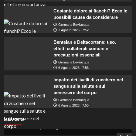
Costante dolore ai fianchi? Ecco le
possibili cause da considerare
Germana Bevilacqua
7 Agosto 2026 : 7:52
Bentelan e Deltacortene: uso,
effetti collaterali comuni e
precauzioni essenziali
Germana Bevilacqua
6 Agosto 2026 : 7:56
Impatto dei livelli di zucchero nel
sangue sulla salute e sul
benessere del corpo
Germana Bevilacqua
6 Agosto 2026 : 7:55
Concorso per assistenti amministrativi a
Lavoro
Enna: opportunità per diplomati in Sicilia.
Germana Bevilacqua
7 Agosto 2026 : 7:10