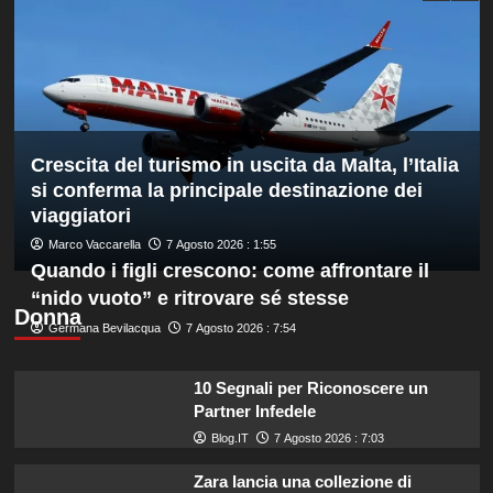
al
Masters
1000
di
Montreal,
sconfitto
Mejia
Crescita del turismo in uscita da Malta, l’Italia
in
due
si conferma la principale destinazione dei
set
viaggiatori
Marco Vaccarella
7 Agosto 2026 : 1:55
Quando i figli crescono: come affrontare il
“nido vuoto” e ritrovare sé stesse
Donna
Germana Bevilacqua
7 Agosto 2026 : 7:54
10 Segnali per Riconoscere un
Partner Infedele
Blog.IT
7 Agosto 2026 : 7:03
Zara lancia una collezione di