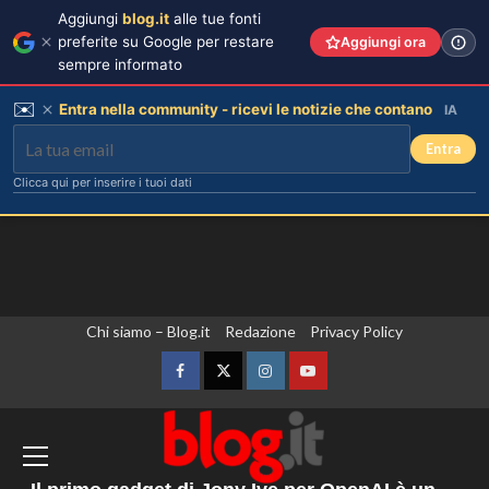
Aggiungi
blog.it
alle tue fonti
preferite su Google per restare
Aggiungi ora
sempre informato
✉️
Entra nella community - ricevi le notizie che contano
IA
Entra
Clicca qui per inserire i tuoi dati
Vai
Chi siamo – Blog.it
Redazione
Privacy Policy
Lorenzo Riccardi nel cast del
Grande Fratello Vip? Claudia Dionigi
al
svela la verità.
contenuto
Facebook
Twitter
Instagram
YouTube
3
Gli Houthi attaccano le forze governative
Rihanna in lingerie: dopo 10 anni, è
in Yemen, almeno 45 morti
tornata in studio per il nuovo album!