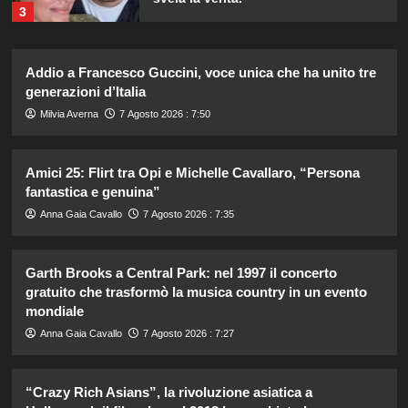
3
Addio a Francesco Guccini, voce unica che ha unito tre
Rihanna in lingerie: dopo 10 anni, è
tornata in studio per il nuovo album!
generazioni d’Italia
4
Milvia Averna
7 Agosto 2026 : 7:50
Cristian confessa il tradimento con
Amici 25: Flirt tra Opi e Michelle Cavallaro, “Persona
Soraya: “Ho tradito” e rompe il
fantastica e genuina”
silenzio
5
Anna Gaia Cavallo
7 Agosto 2026 : 7:35
Garth Brooks a Central Park: nel 1997 il concerto
Lorella Cuccarini compie 61 anni:
“Ho l’energia di una ventenne!”
gratuito che trasformò la musica country in un evento
mondiale
1
Anna Gaia Cavallo
7 Agosto 2026 : 7:27
Federica Pellegrini compie 38 anni:
celebrazione in famiglia da mamma
“Crazy Rich Asians”, la rivoluzione asiatica a
bis emozionante e gioiosa.