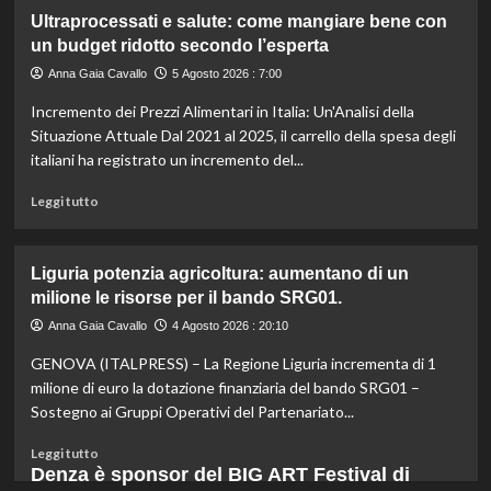
gli
su
Ultraprocessati e salute: come mangiare bene con
esperti.
Fondo
un budget ridotto secondo l’esperta
di
solidarietà:
Anna Gaia Cavallo
5 Agosto 2026 : 7:00
3
Incremento dei Prezzi Alimentari in Italia: Un'Analisi della
milioni
per
Situazione Attuale Dal 2021 al 2025, il carrello della spesa degli
le
italiani ha registrato un incremento del...
imprese
di
Leggi
Leggi tutto
pesca
di
e
più
acquacoltura
su
Liguria potenzia agricoltura: aumentano di un
colpite
Ultraprocessati
milione le risorse per il bando SRG01.
da
e
calamità.
salute:
Anna Gaia Cavallo
4 Agosto 2026 : 20:10
come
GENOVA (ITALPRESS) – La Regione Liguria incrementa di 1
mangiare
bene
milione di euro la dotazione finanziaria del bando SRG01 –
con
Sostegno ai Gruppi Operativi del Partenariato...
un
budget
Leggi
Leggi tutto
ridotto
di
Denza è sponsor del BIG ART Festival di
secondo