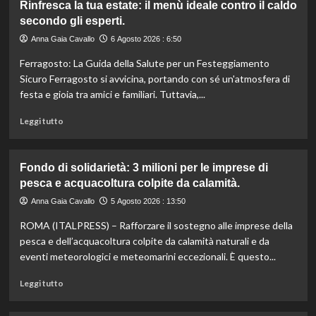
Rinfresca la tua estate: il menù ideale contro il caldo
Camera
secondo gli esperti.
approva
ddl
Anna Gaia Cavallo
6 Agosto 2026 : 6:50
ColtivaItalia:
Ferragosto: La Guida della Salute per un Festeggiamento
finanziamenti
aumentati
Sicuro Ferragosto si avvicina, portando con sé un'atmosfera di
di
festa e gioia tra amici e familiari. Tuttavia,...
un
miliardo
Leggi
Leggi tutto
per
di
il
più
settore
su
Fondo di solidarietà: 3 milioni per le imprese di
primario.
Rinfresca
pesca e acquacoltura colpite da calamità.
la
tua
Anna Gaia Cavallo
5 Agosto 2026 : 13:50
estate:
ROMA (ITALPRESS) – Rafforzare il sostegno alle imprese della
il
menù
pesca e dell’acquacoltura colpite da calamità naturali e da
ideale
eventi meteorologici e meteomarini eccezionali. È questo...
contro
il
Leggi
Leggi tutto
caldo
di
secondo
più