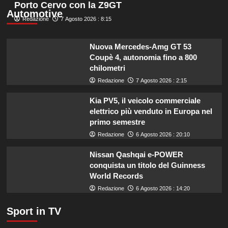
più
Porto Cervo con la Z9GT
l’esperta
su
Automotive
Redazione
Liguria
7 Agosto 2026 : 8:15
potenzia
agricoltura:
Nuova Mercedes-Amg GT 53
aumentano
Coupè 4, autonomia fino a 800
di
chilometri
un
milione
Redazione
7 Agosto 2026 : 2:15
le
risorse
Kia PV5, il veicolo commerciale
per
elettrico più venduto in Europa nel
il
primo semestre
bando
Redazione
6 Agosto 2026 : 20:10
SRG01.
Nissan Qashqai e-POWER
conquista un titolo del Guinness
World Records
Redazione
6 Agosto 2026 : 14:20
Sport in TV