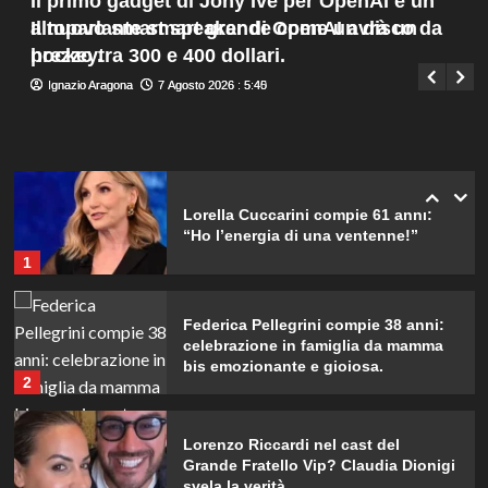
Il primo gadget di Jony Ive per OpenAI è un
Menu
4
altoparlante smart grande come un disco da
Il nuovo smart speaker di OpenAI avrà un
Giuseppe Recca
7 Agosto 2026 : 8:05
principale
hockey.
prezzo tra 300 e 400 dollari.
Cristian confessa il tradimento con
Ignazio Aragona
Ignazio Aragona
7 Agosto 2026 : 5:45
7 Agosto 2026 : 5:40
Soraya: “Ho tradito” e rompe il
silenzio
5
Lorella Cuccarini compie 61 anni:
“Ho l’energia di una ventenne!”
1
Federica Pellegrini compie 38 anni:
celebrazione in famiglia da mamma
bis emozionante e gioiosa.
2
Lorenzo Riccardi nel cast del
Grande Fratello Vip? Claudia Dionigi
svela la verità.