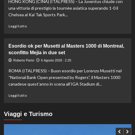
HONG KONG (CINA) (ITALPRESS) – La Juventus chiude con
Pizzini
credibilità
del
una vittoria di prestigio la tournèe asiatica superando 1-0 il
sistema
Chelsea al Kai Tak Sports Park...
passa
da
Leggi
Leggi tutto
governance
di
e
più
trasparenza”
su
Esordio ok per Musetti al Masters 1000 di Montreal,
La
sconfitto Mejia in due set
Juventus
piega
Roberto Parisi
6 Agosto 2026 : 2:20
il
ROMA (ITALPRESS) – Buon esordio per Lorenzo Musetti nel
Chelsea
a
“National Bank Open presented by Rogers”, il Masters 1000
Hong
canadese quest’anno in scena all’IGA Stadium di...
Kong,
decisivo
Leggi
Leggi tutto
Zhegrova
di
più
su
Viaggi e Turismo
Esordio
ok
per
Musetti