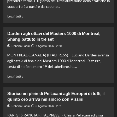
prendere forma. È il giorno dell’ufficializzazione dello staff che lo
supporterà a partire dal raduno...
Leggi
Leggi tutto
di
più
su
Darderi agli ottavi del Masters 1000 di Montreal,
Nazionale,
Shang battuto in tre set
ecco
lo
Roberto Parisi
7 Agosto 2026 : 2:20
staff
MONTREAL (CANADA) (ITALPRESS) – Luciano Darderi avanza
di
Mancini:
agli ottavi di finale del Masters 1000 di Montreal. L’azzurro,
Bollini
testa di serie numero 19 del tabellone, ha...
vice,
Oriali
Leggi
Leggi tutto
torna
di
team
più
manager,
su
Storico en plein di Pellacani agli Europei di tuffi, il
Bonucci
Darderi
quinto oro arriva nel sincro con Pizzini
tra
agli
i
ottavi
Roberto Parisi
6 Agosto 2026 : 20:15
collaboratori
del
PARIGI (FRANCIA) (ITALPRESS) – Chiara Pellacani ed Elisa
Masters