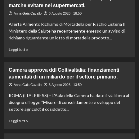
marche evitare nei supermercati.
Anna Gaia Cavallo
6 Agosto 2026 : 18:50
Allerta Alimenti: Richiamo di Mortadella per Rischio Listeria Il
Ministero della Salute ha recentemente emesso un avviso di
richiamo riguardante un lotto di mortadella prodotto...
Leggi
Leggi tutto
di
più
su
Camera approva ddl ColtivaItalia: finanziamenti
Mortadella
aumentati di un miliardo per il settore primario.
ritirata:
rischio
Anna Gaia Cavallo
6 Agosto 2026 : 13:50
listeriosi,
ROMA (ITALPRESS) – L’Aula della Camera ha dato il via libera al
scopri
quali
disegno di legge “Misure di consolidamento e sviluppo del
marche
settore agricolo”, il cosiddetto...
evitare
nei
Leggi
Leggi tutto
supermercati.
di
più
su