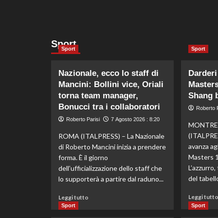
Sport
Sport
Sport
Nazionale, ecco lo staff di
Darderi 
Mancini: Bollini vice, Oriali
Masters
torna team manager,
Shang b
Bonucci tra i collaboratori
Roberto P
Roberto Parisi
7 Agosto 2026 : 8:20
MONTRE
(ITALPRES
ROMA (ITALPRESS) – La Nazionale
avanza agl
di Roberto Mancini inizia a prendere
Masters 1
forma. È il giorno
L’azzurro,
dell’ufficializzazione dello staff che
del tabello
lo supporterà a partire dal raduno...
Leggi
Leggi tutt
Leggi tutto
di
Sport
Sport
più