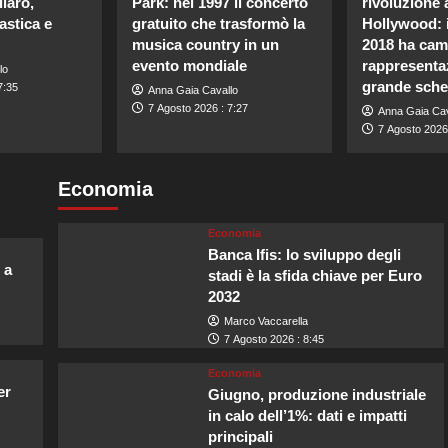
laro,
Park: nel 1997 il concerto
rivoluzione 
astica e
gratuito che trasformò la
Hollywood: i
musica country in un
2018 ha cam
evento mondiale
rappresenta
lo
grande sch
7:35
Anna Gaia Cavallo
7 Agosto 2026 : 7:27
Anna Gaia Cav
7 Agosto 2026 
Economia
Economia
Banca Ifis: lo sviluppo degli
 a
stadi è la sfida chiave per Euro
2032
Marco Vaccarella
7 Agosto 2026 : 8:45
Economia
er
Giugno, produzione industriale
in calo dell’1%: dati e impatti
principali