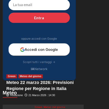
tornata in studio per
4
il nuovo album!
Gossip
Entra
Cristian confessa il
tradimento con
Soraya: “Ho tradito” e
5
rompe il silenzio
oppure accedi con Google
Accedi con Google
Scopri tutti i vantaggi →
IA
Network
Green
Meteo del giorno
Meteo 22 marzo 2026: Previsioni
Regione per Regione in Italia
Meteo
Redazione
21 Marzo 2026 : 14:30
Green
Meteo del giorno