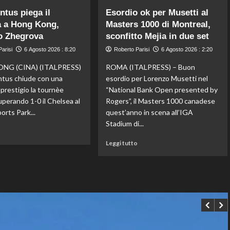
su
su
ntus piega il
Esordio ok per Musetti al
Darderi
Storico
a a Hong Kong,
Masters 1000 di Montreal,
agli
en
ottavi
o Zhegrova
sconfitto Mejia in due set
plein
del
di
arisi
6 Agosto 2026 : 8:20
Roberto Parisi
6 Agosto 2026 : 2:20
Masters
Pellacani
1000
agli
NG (CINA) (ITALPRESS)
ROMA (ITALPRESS) – Buon
di
Europei
ntus chiude con una
esordio per Lorenzo Musetti nel
Montreal,
di
i prestigio la tournèe
“National Bank Open presented by
Shang
tuffi,
uperando 1-0 il Chelsea al
Rogers”, il Masters 1000 canadese
battuto
il
orts Park...
quest’anno in scena all’IGA
in
quinto
tre
Stadium di...
oro
Leggi
o
set
arriva
di
Leggi
nel
Leggi tutto
più
di
sincro
su
più
con
La
su
Pizzini
Juventus
Esordio
piega
ok
il
per
Chelsea
Musetti
a
al
Hong
Masters