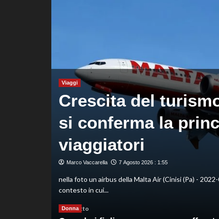
sistema
passa
da
governance
e
trasparenza”
Viaggi
Crescita del turismo 
rza
si conferma la princ
viaggiatori
Marco Vaccarella
7 Agosto 2026 : 1:55
o cresce e
nella foto un airbus della Malta Air (Cinisi (Pa) - 2022-
contesto in cui...
Leggi
Leggi tutto
Donna
di