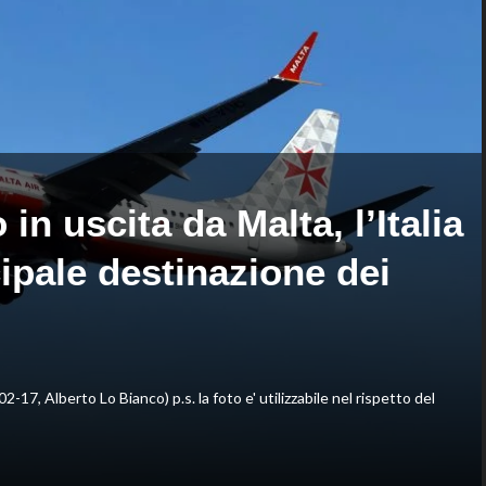
Kong,
1000
decisivo
di
Zhegrova
Montreal,
sconfitto
Mejia
in
due
set
in uscita da Malta, l’Italia
ipale destinazione dei
02-17, Alberto Lo Bianco) p.s. la foto e' utilizzabile nel rispetto del