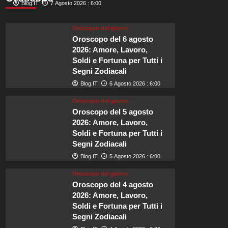
città
Blog.IT
7 Agosto 2026 : 6:00
murata
che
Oroscopo del giorno
nel
Oroscopo del 6 agosto
2026
2026: Amore, Lavoro,
sarà
Soldi e Fortuna per Tutti i
tra
Segni Zodiacali
i
luoghi
Blog.IT
6 Agosto 2026 : 6:00
più
felici
Oroscopo del giorno
d’Europa.
Oroscopo del 5 agosto
2026: Amore, Lavoro,
Soldi e Fortuna per Tutti i
Segni Zodiacali
Blog.IT
5 Agosto 2026 : 6:00
Oroscopo del giorno
Oroscopo del 4 agosto
2026: Amore, Lavoro,
Soldi e Fortuna per Tutti i
Segni Zodiacali