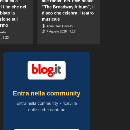
asiatica a
alle radici: nel 1985 nasce
tradimento con
l film che nel
“The Broadway Album”, il
Soraya: “Ho tradito” e
5
rompe il silenzio
biato la
disco che celebra il teatro
zione sul
musicale
Gossip
ermo
Anna Gaia Cavallo
Lorella Cuccarini
7 Agosto 2026 : 7:17
allo
compie 61 anni: “Ho
: 7:23
l’energia di una
1
ventenne!”
Gossip
Federica Pellegrini
compie 38 anni:
celebrazione in
2
famiglia da mamma
bis emozionante e
Gossip
gioiosa.
Lorenzo Riccardi nel
Entra nella community
cast del Grande
Fratello Vip? Claudia
Entra nella community - ricevi le
3
Dionigi svela la verità.
notizie che contano
Gossip
Rihanna in lingerie:
dopo 10 anni, è