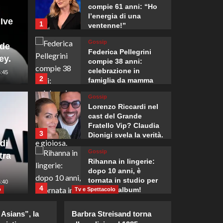
compie 61 anni: “Ho
l’energia di una
 Ive
1
ventenne!”
Gossip
nde
Federica Pellegrini
ey.
compie 38 anni:
celebrazione in
5:45
2
Mondo
famiglia da mamma
bis emozionante e
a dichiara Anthony
Crans 
Gossip
gioiosa.
Lorenzo Riccardi nel
le di oltraggio al
ricors
cast del Grande
Fratello Vip? Claudia
3
Dionigi svela la verità.
ischia un’indagine
costit
di
Gossip
tra
gover
Rihanna in lingerie:
dopo 10 anni, è
tornata in studio per
0
5:40
Giuseppe Recca
4
il nuovo album!
o
Tv e Spettacolo
Gossip
Asians”, la
Barbra Streisand torna
Cristian confessa il