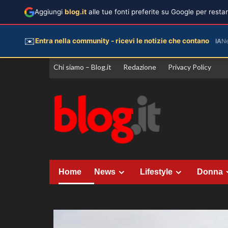
Aggiungi
blog.it
alle tue fonti preferite su Google per rest
✉️
Entra nella community - ricevi le notizie che contano
IA
N
Vai
Chi siamo – Blog.it
Redazione
Privacy Policy
al
contenuto
Home
News
Lifestyle
Donna