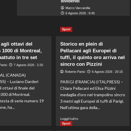
dividendi
Marco Vaccarella
6 Agosto 2026 : 8:45
Sport
agli ottavi del
Storico en plein di
 1000 di Montreal,
Pellacani agli Europei di
attuto in tre set
tuffi, il quinto oro arriva nel
sincro con Pizzini
arisi
7 Agosto 2026 : 2:20
Roberto Parisi
6 Agosto 2026 : 20:15
AL (CANADA)
S) – Luciano Darderi
PARIGI (FRANCIA) (ITALPRESS) –
i ottavi di finale del
Chiara Pellacani ed Elisa Pizzini
000 di Montreal.
medaglia d’oro nel trampolino sincro
 testa di serie numero 19
3 metri agli Europei di tuffi di Parigi.
ne, ha...
Nell’ultima gara della...
Leggi
Leggi
o
Leggi tutto
di
di
Sport
più
più