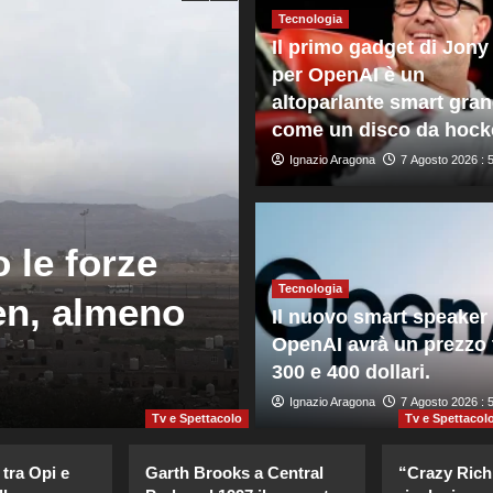
Tecnologia
Il primo gadget di Jony
per OpenAI è un
altoparlante smart gra
come un disco da hock
Ignazio Aragona
7 Agosto 2026 : 
Mondo
Il Senato Us
 le forze
Fauci colpevo
Tecnologia
en, almeno
Congresso, r
Il nuovo smart speaker 
OpenAI avrà un prezzo 
penale
300 e 400 dollari.
Giuseppe Recca
Ignazio Aragona
7 Agosto 2026 : 2:0
7 Agosto 2026 : 
Tv e Spettacolo
Tv e Spettacol
 tra Opi e
Garth Brooks a Central
“Crazy Rich 