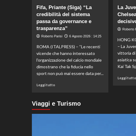
su
Fifa, Priante (Siga) “La
La Juve
Nazionale,
credibilità del sistema
Chelse
ecco
passa da governance e
lo
decisiv
staff
trasparenza”
Roberto P
di
Roberto Parisi
6 Agosto 2026 : 14:25
Mancini:
HONG KO
Bollini
– La Juve
ROMA (ITALPRESS) – “Le recenti
vice,
vittoria d
vicende che hanno interessato
Oriali
asiatica s
l’organizzazione del calcio mondiale
torna
Kai Tak Sp
dimostrano che la fiducia nello
team
manager,
sport non può mai essere data per...
Leggi tutt
Bonucci
Leggi
tra
Leggi tutto
di
i
più
collaboratori
su
Viaggi e Turismo
Fifa,
Priante
(Siga)
“La
credibilità
del