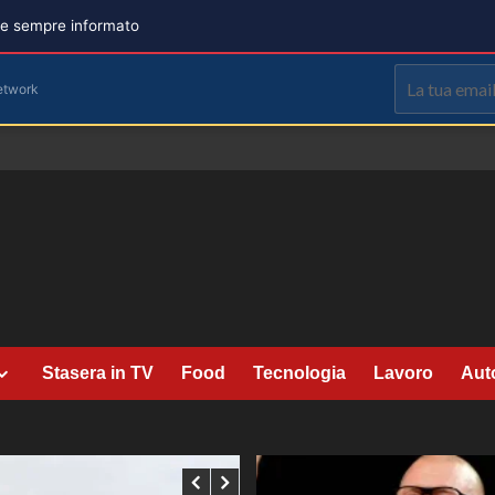
are sempre informato
etwork
Stasera in TV
Food
Tecnologia
Lavoro
Aut