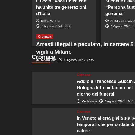
Guccini, voce unica che
Michelle Caval
ha unito tre generazioni
“Persona fant
d’Italia
genuina”
Milvia Averna
Anna Gaia Caval
7 Agosto 2026 : 7:50
7 Agosto 2026 : 
Cronaca
Arresti illegali e peculato, in carcere 5
vigili a Milano
Cronaca
Redazione
7 Agosto 2026 : 8:35
Cronaca
Addio a Francesco Guccini,
Bologna lutto cittadino nel
giorno dei funerali
Redazione
7 Agosto 2026 : 5:20
Cronaca
In Veneto allerta gialla sia p
temporali che per ondate di
calore