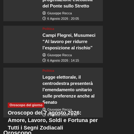
del Ponte sullo Stretto
Giuseppe Recca
6 Agosto 2026 : 20:05
Politica
Campi Flegrei, Musumeci
Viaggi
“Al lavoro per ridurre
La meravigliosa città mura
l’esposizione al rischio”
Giuseppe Recca
sarà tra i luoghi più felici
6 Agosto 2026 : 14:15
Politica
Redazione
6 Agosto 2026 : 23:55
Legge elettorale, il
centrodestra presenterà
Naviga tra i maestosi alberi delle barche nel porto e passeggia tra le b
l’emendamento unitario
mura della città. Qui potrai...
sulle preferenze anche al
Senato
Leggi
Leggi tutto
Oroscopo del giorno
di
Giuseppe Recca
Oroscopo del 7 agosto 2026:
più
6 Agosto 2026 : 8:10
su
Amore, Lavoro, Soldi e Fortuna per
La
Tutti i Segni Zodiacali
meravigliosa
Oroscopo