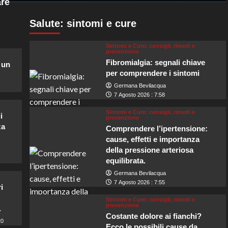
are
Salute: sintomi e cure
Sintomi e Cure: consigli, rimedi e
prevenzione
Fibromialgia: segnali chiave
 un
per comprendere i sintomi
Germana Bevilacqua
7 Agosto 2026 : 7:58
Sintomi e Cure: consigli, rimedi e
i
prevenzione
za
Comprendere l’ipertensione:
cause, effetti e importanza
della pressione arteriosa
equilibrata.
Germana Bevilacqua
7 Agosto 2026 : 7:55
i
Sintomi e Cure: consigli, rimedi e
prevenzione
.
Costante dolore ai fianchi?
20
Ecco le possibili cause da