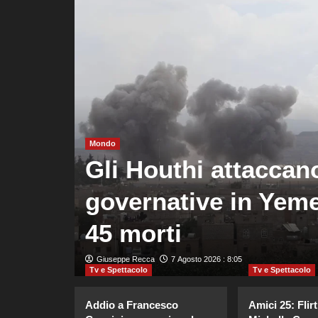
Mondo
jic
Gli Houthi attaccano
atri
governative in Yem
45 morti
Giuseppe Recca
7 Agosto 2026 : 8:05
Tv e Spettacolo
Tv e Spettacolo
Addio a Francesco
Amici 25: Flirt