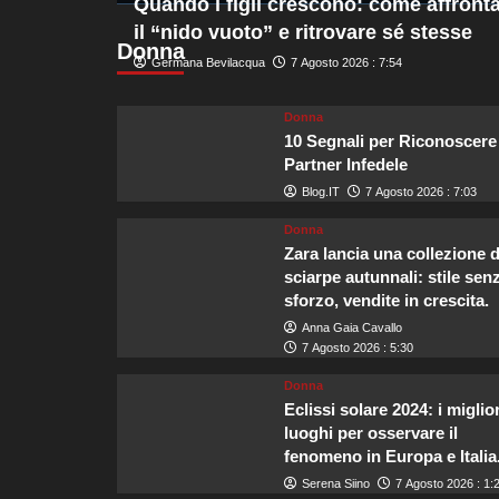
Quando i figli crescono: come affront
più
il “nido vuoto” e ritrovare sé stesse
su
Donna
Crescita
Germana Bevilacqua
7 Agosto 2026 : 7:54
del
turismo
Donna
in
10 Segnali per Riconoscere
uscita
da
Partner Infedele
Malta,
Blog.IT
7 Agosto 2026 : 7:03
l’Italia
si
Donna
conferma
Zara lancia una collezione d
la
sciarpe autunnali: stile sen
principale
sforzo, vendite in crescita.
destinazione
Anna Gaia Cavallo
dei
7 Agosto 2026 : 5:30
viaggiatori
Donna
Eclissi solare 2024: i miglior
luoghi per osservare il
fenomeno in Europa e Italia
Serena Siino
7 Agosto 2026 : 1: