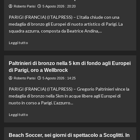
per
Roberto Parisi
5 Agosto 2026 : 20:20
Musetti
PARIGI (FRANCIA) (ITALPRESS) – L’Italia chiude con una
al
Masters
medaglia di bronzo gli Europei di nuoto artistico di Parigi. La
1000
squadra azzurra, composta da Beatrice Andina,...
di
Montreal,
Leggi
Leggi tutto
sconfitto
di
Mejia
più
in
su
Paltrinieri di bronzo nella 5 km di fondo agli Europei
due
Nuoto
di Parigi, oro a Wellbrock
set
artistico,
l’Italia
Roberto Parisi
5 Agosto 2026 : 14:25
conquista
PARIGI (FRANCIA) (ITALPRESS) – Gregorio Paltrinieri vince la
il
bronzo
medaglia di bronzo nella 5km in acque libere agli Europei di
europeo
nuoto in corso a Parigi. L’azzurro...
nella
routine
Leggi
Leggi tutto
acrobatica
di
a
più
squadre
su
Beach Soccer, sei giorni di spettacolo a Scoglitti. In
Paltrinieri