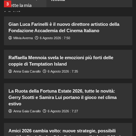
3
Annuncio della nascita di Eugenie:
Gian Luca Farinelli è il nuovo direttore artistico della
una mancanza rivela le sue priorità
Fondazione Accademia del Cinema Italiano
con il terzo bambino.
4
Milvia Averna
6 Agosto 2026 : 7:50
Temptation Island: Diretta della
Raffaella Mennoia svela le emozioni più forti delle
nona puntata, tutte le emozioni e i
coppie di Temptation Island
colpi di scena!
5
Anna Gaia Cavallo
6 Agosto 2026 : 7:35
Katia Fanelli sostiene Sabrina
La Ruota della Fortuna Estate 2026, tutte le novità:
Soussi: “È vittima di un ingiusto
Gerry Scotti e Samira Lui portano il gioco nel clima
attacco mediatico”.
estivo
1
Anna Gaia Cavallo
6 Agosto 2026 : 7:27
Matteo Santoro conquista oro e
bronzo agli Europei Nuoto 2026:
Amici 2026 cambia volto: nuove strategie, possibili
doppia impresa storica