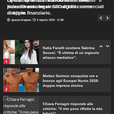
OpenAI definisce “marcio fino al midollo” il
La startup di robotica Atoms di Travis
con il terzo bambino.
Menu
4
procedimento legale sui segreti commerciali
Kalanick assume ex CFO di Uber come
Giuseppe Recca
6 Agosto 2026 : 8:05
principale
di Apple.
direttore finanziario.
Temptation Island: Diretta della
Ignazio Aragona
Ignazio Aragona
6 Agosto 2026 : 11:50
6 Agosto 2026 : 11:45
nona puntata, tutte le emozioni e i
colpi di scena!
5
Katia Fanelli sostiene Sabrina
Soussi: “È vittima di un ingiusto
attacco mediatico”.
1
Matteo Santoro conquista oro e
bronzo agli Europei Nuoto 2026:
doppia impresa storica
2
Chiara Ferragni risponde alle
critiche: “Il mio peso riflette la mia
felicità”