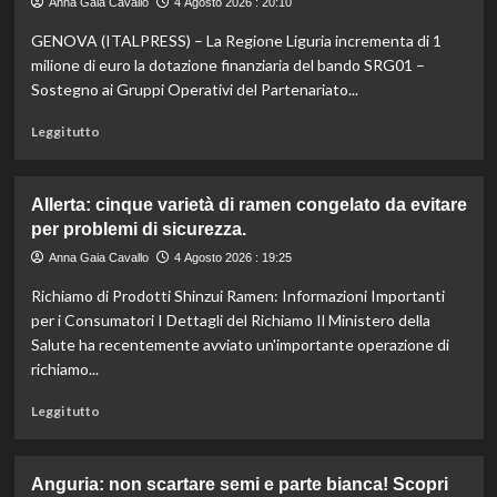
Anna Gaia Cavallo
4 Agosto 2026 : 20:10
come
GENOVA (ITALPRESS) – La Regione Liguria incrementa di 1
mangiare
bene
milione di euro la dotazione finanziaria del bando SRG01 –
con
Sostegno ai Gruppi Operativi del Partenariato...
un
budget
Leggi
Leggi tutto
ridotto
di
secondo
più
l’esperta
su
Allerta: cinque varietà di ramen congelato da evitare
Liguria
per problemi di sicurezza.
potenzia
agricoltura:
Anna Gaia Cavallo
4 Agosto 2026 : 19:25
aumentano
Richiamo di Prodotti Shinzui Ramen: Informazioni Importanti
di
un
per i Consumatori I Dettagli del Richiamo Il Ministero della
milione
Salute ha recentemente avviato un'importante operazione di
le
richiamo...
risorse
per
Leggi
Leggi tutto
il
di
bando
più
SRG01.
su
Anguria: non scartare semi e parte bianca! Scopri
Allerta: