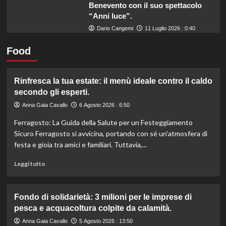
Benevento con il suo spettacolo
“Anni luce”.
Dario Cangemi
11 Luglio 2026 : 0:40
Food
Rinfresca la tua estate: il menù ideale contro il caldo
secondo gli esperti.
Anna Gaia Cavallo
6 Agosto 2026 : 6:50
Ferragosto: La Guida della Salute per un Festeggiamento
Sicuro Ferragosto si avvicina, portando con sé un'atmosfera di
festa e gioia tra amici e familiari. Tuttavia,...
Leggi
Leggi tutto
di
più
su
Fondo di solidarietà: 3 milioni per le imprese di
Rinfresca
pesca e acquacoltura colpite da calamità.
la
tua
Anna Gaia Cavallo
5 Agosto 2026 : 13:50