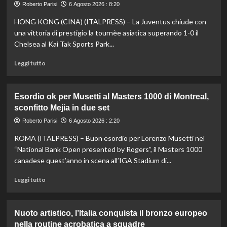
Roberto Parisi
6 Agosto 2026 : 8:20
HONG KONG (CINA) (ITALPRESS) – La Juventus chiude con
una vittoria di prestigio la tournèe asiatica superando 1-0 il
Chelsea al Kai Tak Sports Park...
Leggi
Leggi tutto
di
più
su
Esordio ok per Musetti al Masters 1000 di Montreal,
La
sconfitto Mejia in due set
Juventus
piega
Roberto Parisi
6 Agosto 2026 : 2:20
il
ROMA (ITALPRESS) – Buon esordio per Lorenzo Musetti nel
Chelsea
a
“National Bank Open presented by Rogers”, il Masters 1000
Hong
canadese quest’anno in scena all’IGA Stadium di...
Kong,
decisivo
Leggi
Leggi tutto
Zhegrova
di
più
su
Nuoto artistico, l’Italia conquista il bronzo europeo
Esordio
nella routine acrobatica a squadre
ok