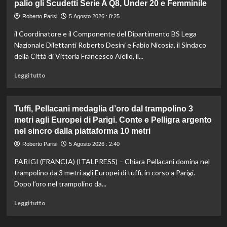
palio gli Scudetti Serie A Q8, Under 20 e Femminile
di
bronzo
Roberto Parisi
5 Agosto 2026 : 8:25
nella
il Coordinatore e il Componente del Dipartimento BS Lega
5
km
Nazionale Dilettanti Roberto Desini e Fabio Nicosia, il Sindaco
di
della Città di Vittoria Francesco Aiello, il...
fondo
agli
Leggi
Leggi tutto
Europei
di
di
più
Parigi,
su
Tuffi, Pellacani medaglia d’oro dal trampolino 3
oro
Beach
metri agli Europei di Parigi. Conte e Pelligra argento
a
Soccer,
nel sincro dalla piattaforma 10 metri
Wellbrock
sei
giorni
Roberto Parisi
5 Agosto 2026 : 2:40
di
spettacolo
PARIGI (FRANCIA) (ITALPRESS) – Chiara Pellacani domina nel
a
trampolino da 3 metri agli Europei di tuffi, in corso a Parigi.
Scoglitti.
Dopo l’oro nel trampolino da...
In
palio
Leggi
Leggi tutto
gli
di
Scudetti
più