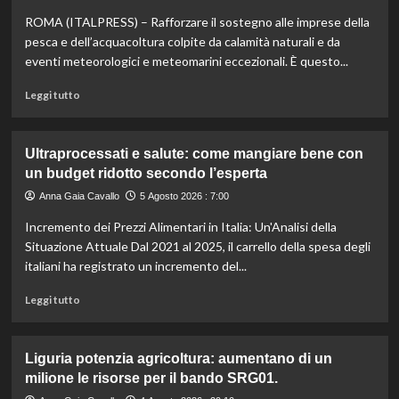
estate:
ROMA (ITALPRESS) – Rafforzare il sostegno alle imprese della
il
menù
pesca e dell’acquacoltura colpite da calamità naturali e da
ideale
eventi meteorologici e meteomarini eccezionali. È questo...
contro
il
Leggi
Leggi tutto
caldo
di
secondo
più
gli
su
Ultraprocessati e salute: come mangiare bene con
esperti.
Fondo
un budget ridotto secondo l’esperta
di
solidarietà:
Anna Gaia Cavallo
5 Agosto 2026 : 7:00
3
Incremento dei Prezzi Alimentari in Italia: Un'Analisi della
milioni
per
Situazione Attuale Dal 2021 al 2025, il carrello della spesa degli
le
italiani ha registrato un incremento del...
imprese
di
Leggi
Leggi tutto
pesca
di
e
più
acquacoltura
su
Liguria potenzia agricoltura: aumentano di un
colpite
Ultraprocessati
milione le risorse per il bando SRG01.
da
e
calamità.
salute: