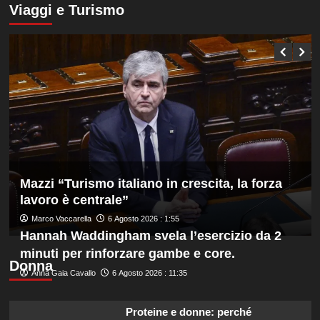
Serie
su
Viaggi e Turismo
A
Tuffi,
Q8,
Pellacani
Under
medaglia
20
d’oro
e
dal
Femminile
trampolino
3
metri
agli
Europei
di
Parigi.
Conte
Mazzi “Turismo italiano in crescita, la forza
e
lavoro è centrale”
Pelligra
Marco Vaccarella
6 Agosto 2026 : 1:55
argento
Hannah Waddingham svela l’esercizio da 2
nel
sincro
minuti per rinforzare gambe e core.
dalla
Donna
Anna Gaia Cavallo
6 Agosto 2026 : 11:35
piattaforma
10
metri
Proteine e donne: perché