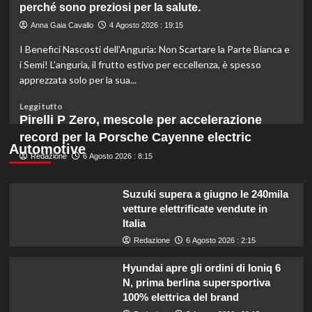
perché sono preziosi per la salute.
cinque
varietà
Anna Gaia Cavallo
4 Agosto 2026 : 19:15
di
I Benefici Nascosti dell’Anguria: Non Scartare la Parte Bianca e
ramen
congelato
i Semi! L’anguria, il frutto estivo per eccellenza, è spesso
da
apprezzata solo per la sua...
evitare
per
Leggi
Leggi tutto
problemi
di
Pirelli P Zero, mescole per accelerazione
di
più
record per la Porsche Cayenne electric
sicurezza.
su
Automotive
Redazione
Anguria:
6 Agosto 2026 : 8:15
non
scartare
Suzuki supera a giugno le 240mila
semi
vetture elettrificate vendute in
e
Italia
parte
bianca!
Redazione
6 Agosto 2026 : 2:15
Scopri
perché
Hyundai apre gli ordini di Ioniq 6
sono
N, prima berlina supersportiva
preziosi
100% elettrica del brand
per