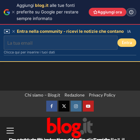
Aggiungi
blog.it
alle tue fonti
preferite su Google per restare
Aggiungi ora
sempre informato
✉️
Entra nella community - ricevi le notizie che contano
IA
Entra
Clicca qui per inserire i tuoi dati
Vai
Chi siamo – Blog.it
Redazione
Privacy Policy
Chiara Ferragni risponde alle
critiche: “Il mio peso riflette la mia
al
felicità”
contenuto
Facebook
Twitter
Instagram
YouTube
3
Montenegro, il premier Spajic “Nessun
hub Ue per i rimpatri sul nostro
Annuncio della nascita di Eugenie:
una mancanza rivela le sue priorità
territorio”