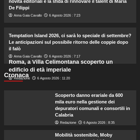
novità editoriali e la sfida di rinnovare il talent di Maria
2
De Filippi
Anna Gaia Cavallo
6 Agosto 2026 : 7:23
Chiara Ferragni risponde alle
critiche: “Il mio peso riflette la mia
felicità”
Temptation Island 2026, ci sarà lo speciale di settembre?
3
Le anticipazioni sul possibile ritorno delle coppie dopo
il falò
Annuncio della nascita di Eugenie:
Anna Gaia Cavallo
6 Agosto 2026 : 7:17
una mancanza rivela le sue priorità
Roma, a Villa Celimontana scoperto un
con il terzo bambino.
edificio di età imperiale
4
Cronaca
Redazione
6 Agosto 2026 : 11:20
Temptation Island: Diretta della
nona puntata, tutte le emozioni e i
Scoperto danno erariale da 600
colpi di scena!
mila euro nella gestione dei
5
depuratori comunali e consortili in
Calabria
Redazione
6 Agosto 2026 : 8:35
Mobilità sostenibile, Moby