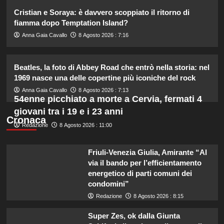
2
Cristian e Soraya: è davvero scoppiato il ritorno di
fiamma dopo Temptation Island?
Carolina Marconi in vacanza:
Anna Gaia Cavallo
8 Agosto 2026 : 7:16
“Pressione alta, nausea e mal di
testa, ho temuto il peggio.”
3
Beatles, la foto di Abbey Road che entrò nella storia: nel
1969 nasce una delle copertine più iconiche del rock
Debora Bragetti in vacanza da sola:
Anna Gaia Cavallo
8 Agosto 2026 : 7:13
finita la relazione con Alessio Pilli
54enne picchiato a morte a Cervia, fermati 4
Stella?
giovani tra i 19 e i 23 anni
4
Cronaca
Redazione
8 Agosto 2026 : 11:00
Elisabetta Gregoraci incontra la
sorella in Costa Smeralda: momenti
Friuli-Venezia Giulia, Amirante “Al
da ricordare insieme.
via il bando per l’efficientamento
5
energetico di parti comuni dei
condomini”
Redazione
8 Agosto 2026 : 8:15
Super Zes, ok dalla Giunta