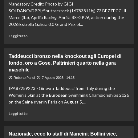
Mandatory Credit: Photo by GIGI
la
vetta:
SOLDANO/DPPI/Shutterstock (16783811bj) 72 BEZZECCHI
anche
Marco (ita), Aprilia Racing, Aprilia RS-GP26, action during the
ad
2026 Estrella Galicia 0,0 Grand Prix of...
agosto
è
Leggi
Leggi tutto
il
di
numero
più
uno
su
Taddeucci bronzo nella knockout agli Europei di
del
In
fondo, oro a Gose. Paltrinieri quarto nella gara
mondo
Gran
maschile
Bretagna
Bezzecchi
Roberto Parisi
7 Agosto 2026 : 14:15
torna
in
IPA87259223 - Ginevra Taddeucci from Italy during the
sella
Women's 5km at the European Swimming Championships 2026
ed
on the Seine river in Paris on August 5,...
è
davanti
Leggi
Leggi tutto
a
di
tutti
più
nelle
su
Nazionale, ecco lo staff di Mancini: Bollini vice,
Practice
Taddeucci