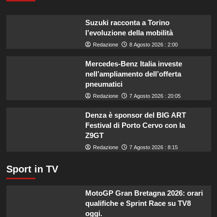
la
tua
Suzuki racconta a Torino
estate:
l’evoluzione della mobilità
il
menù
Redazione
8 Agosto 2026 : 2:00
ideale
contro
Mercedes-Benz Italia investe
il
nell’ampliamento dell’offerta
caldo
pneumatici
secondo
Redazione
7 Agosto 2026 : 20:05
gli
esperti.
Denza è sponsor del BIG ART
Festival di Porto Cervo con la
Z9GT
Redazione
7 Agosto 2026 : 8:15
Sport in TV
MotoGP Gran Bretagna 2026: orari
qualifiche e Sprint Race su TV8
oggi.