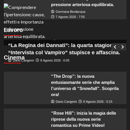
pressione arteriosa equilibrata.
Germana Bevilacqua
Marche: opportunità di lavoro per coadiutori
7 Agosto 2026 : 7:55
amministrativi con licenza media disponibile
Lavoro
subito!
Germana Bevilacqua
8 Agosto 2026 : 6:50
“La Regina dei Dannati”: la quarta stagione di
“Intervista col Vampiro” stupisce e affascina.
Cinema
Dario Cangemi
8 Agosto 2026 : 6:05
“The Drop”: la nuova
entusiasmante serie che amplia
l’universo di “Snowfall”. Scoprila
ora!
Dario Cangemi
8 Agosto 2026 : 0:15
“Rose Hill”: inizia la magia delle
riprese della nuova serie
romantica su Prime Video!