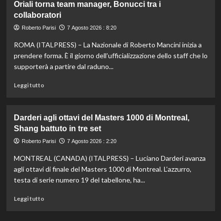
Oriali torna team manager, Bonucci tra i
bronzo
collaboratori
nella
knockout
Roberto Parisi
7 Agosto 2026 : 8:20
agli
Europei
ROMA (ITALPRESS) – La Nazionale di Roberto Mancini inizia a
di
prendere forma. È il giorno dell’ufficializzazione dello staff che lo
fondo,
supporterà a partire dal raduno...
oro
a
Leggi
Leggi tutto
Gose.
di
Paltrinieri
più
quarto
su
Darderi agli ottavi del Masters 1000 di Montreal,
nella
Nazionale,
Shang battuto in tre set
gara
ecco
maschile
lo
Roberto Parisi
7 Agosto 2026 : 2:20
staff
MONTREAL (CANADA) (ITALPRESS) – Luciano Darderi avanza
di
Mancini:
agli ottavi di finale del Masters 1000 di Montreal. L’azzurro,
Bollini
testa di serie numero 19 del tabellone, ha...
vice,
Oriali
Leggi
Leggi tutto
torna
di
team
più