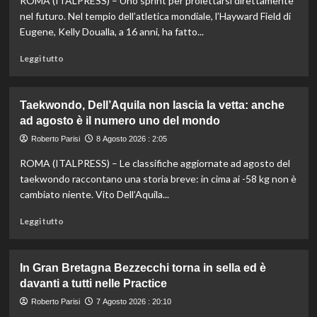
ROMA (ITALPRESS) – Uno sprint per proiettarsi direttamente
nel futuro. Nel tempio dell’atletica mondiale, l’Hayward Field di
Eugene, Kelly Doualla, a 16 anni, ha fatto...
Leggi
Leggi tutto
di
più
su
Taekwondo, Dell’Aquila non lascia la vetta: anche
Impresa
ad agosto è il numero uno del mondo
di
Kelly
Roberto Parisi
8 Agosto 2026 : 2:05
Doualla:
ROMA (ITALPRESS) – Le classifiche aggiornate ad agosto del
a
16
taekwondo raccontano una storia breve: in cima ai -58 kg non è
anni
cambiato niente. Vito Dell’Aquila...
è
bronzo
Leggi
Leggi tutto
sui
di
100
più
ai
su
In Gran Bretagna Bezzecchi torna in sella ed è
Mondiali
Taekwondo,
davanti a tutti nelle Practice
U20
Dell’Aquila
non
Roberto Parisi
7 Agosto 2026 : 20:10
lascia