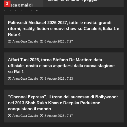
3
Debora Bragetti in vacanza da sola:
Palinsesti Mediaset 2026-2027, tutte le novità: grandi
finita la relazione con Alessio Pilli
ritorni, reality, fiction e nuovi show su Canale 5, Italia 1 e
Stella?
Rete 4
4
Anna Gaia Cavallo
8 Agosto 2026 : 7:27
Elisabetta Gregoraci incontra la
sorella in Costa Smeralda: momenti
Affari Tuoi 2026, torna Stefano De Martino: data
da ricordare insieme.
ufficiale, novità e cosa aspettarsi dalla nuova stagione
5
su Rai 1
Anna Gaia Cavallo
8 Agosto 2026 : 7:23
Pantaloni bianchi di Pippa
Middleton: un’alternativa leggera e
accattivante al denim.
“Chennai Express”, il treno del successo di Bollywood:
1
nel 2013 Shah Rukh Khan e Deepika Padukone
conquistano il mondo
Carolina Marconi svela il terribile
Anna Gaia Cavallo
8 Agosto 2026 : 7:17
momento in Pronto Soccorso:
“Temevo il ritorno del tumore.”