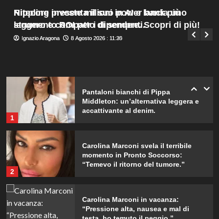
Stella?
Menu
4
Nitecore presenta il suo power bank più
Rippling investe milioni in AI e lancia uno
Giuseppe Recca
8 Agosto 2026 : 7:45
principale
leggero e compatto di sempre. Scopri di più!
strumento ROI per i dipendenti.
Elisabetta Gregoraci incontra la
Ignazio Aragona
Ignazio Aragona
8 Agosto 2026 : 11:30
8 Agosto 2026 : 11:25
sorella in Costa Smeralda: momenti
da ricordare insieme.
5
Pantaloni bianchi di Pippa
Middleton: un’alternativa leggera e
accattivante al denim.
1
Carolina Marconi svela il terribile
momento in Pronto Soccorso:
“Temevo il ritorno del tumore.”
2
Carolina Marconi in vacanza:
“Pressione alta, nausea e mal di
testa, ho temuto il peggio.”