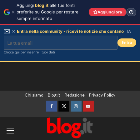
Aggiungi
blog.it
alle tue fonti
preferite su Google per restare
Aggiungi ora
sempre informato
✉️
Entra nella community - ricevi le notizie che contano
IA
Entra
Clicca qui per inserire i tuoi dati
Vai
Chi siamo – Blog.it
Redazione
Privacy Policy
Carolina Marconi in vacanza:
“Pressione alta, nausea e mal di
al
testa, ho temuto il peggio.”
contenuto
Facebook
Twitter
Instagram
YouTube
3
Zelensky in Serbia, prima visita
Debora Bragetti in vacanza da sola:
finita la relazione con Alessio Pilli
dall’inizio della guerra