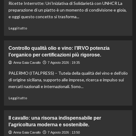
Ricette Interrotte: Un’Iniziativa di Solidarietà con UNHCR La
preparazione di un piatto è un momento di condivisione e gioia,
e oggi questo concetto si trasforma...
Leggi
Leggi tutto
di
più
su
Controllo qualità olio e vino: l’IRVO potenzia
Marco
l’organico per certificazioni più rigorose.
Bianchi:
“Ricette
Anna Gaia Cavallo
7 Agosto 2026 : 19:35
incompiute,
PALERMO (ITALPRESS) – Tutela della qualità del vino e dell’olio
come
le
di origine siciliana, supporto alle imprese, ricerca e impulso sui
vite
mercati nazionali e internazionali. Sono...
colpite
dai
Leggi
Leggi tutto
tagli
di
agli
più
aiuti
su
Il cavallo: una risorsa indispensabile per
umanitari”.
Controllo
l’agricoltura moderna e sostenibile.
qualità
olio
Anna Gaia Cavallo
7 Agosto 2026 : 13:50