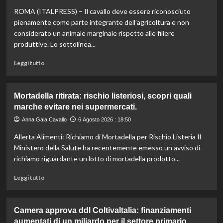
e
ROMA (ITALPRESS) – Il cavallo deve essere riconosciuto
vino:
l’IRVO
pienamente come parte integrante dell’agricoltura e non
potenzia
considerato un animale marginale rispetto alle filiere
l’organico
produttive. Lo sottolinea...
per
certificazioni
Leggi
Leggi tutto
più
di
rigorose.
più
su
Mortadella ritirata: rischio listeriosi, scopri quali
Il
marche evitare nei supermercati.
cavallo:
una
Anna Gaia Cavallo
6 Agosto 2026 : 18:50
risorsa
Allerta Alimenti: Richiamo di Mortadella per Rischio Listeria Il
indispensabile
per
Ministero della Salute ha recentemente emesso un avviso di
l’agricoltura
richiamo riguardante un lotto di mortadella prodotto...
moderna
e
Leggi
Leggi tutto
sostenibile.
di
più
su
Camera approva ddl ColtivaItalia: finanziamenti
Mortadella
aumentati di un miliardo per il settore primario.