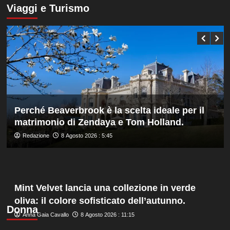
manager,
su
Viaggi e Turismo
Bonucci
Darderi
tra
agli
i
ottavi
collaboratori
del
Masters
1000
di
Montreal,
Shang
battuto
Perché Beaverbrook è la scelta ideale per il
in
matrimonio di Zendaya e Tom Holland.
tre
set
Redazione
8 Agosto 2026 : 5:45
Mint Velvet lancia una collezione in verde
oliva: il colore sofisticato dell’autunno.
Donna
Anna Gaia Cavallo
8 Agosto 2026 : 11:15