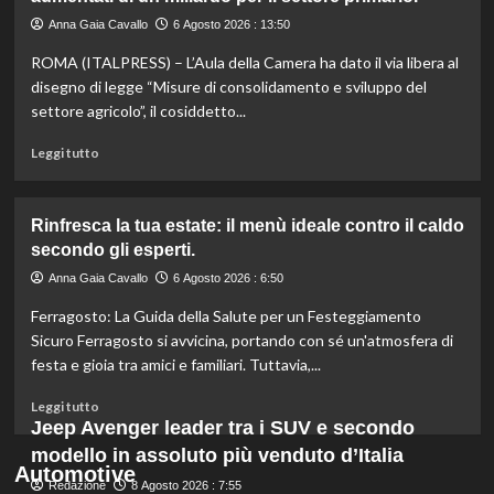
ritirata:
rischio
Anna Gaia Cavallo
6 Agosto 2026 : 13:50
listeriosi,
ROMA (ITALPRESS) – L’Aula della Camera ha dato il via libera al
scopri
quali
disegno di legge “Misure di consolidamento e sviluppo del
marche
settore agricolo”, il cosiddetto...
evitare
nei
Leggi
Leggi tutto
supermercati.
di
più
su
Rinfresca la tua estate: il menù ideale contro il caldo
Camera
secondo gli esperti.
approva
ddl
Anna Gaia Cavallo
6 Agosto 2026 : 6:50
ColtivaItalia:
Ferragosto: La Guida della Salute per un Festeggiamento
finanziamenti
aumentati
Sicuro Ferragosto si avvicina, portando con sé un'atmosfera di
di
festa e gioia tra amici e familiari. Tuttavia,...
un
miliardo
Leggi
Leggi tutto
per
di
Jeep Avenger leader tra i SUV e secondo
il
più
modello in assoluto più venduto d’Italia
settore
su
Automotive
primario.
Redazione
Rinfresca
8 Agosto 2026 : 7:55