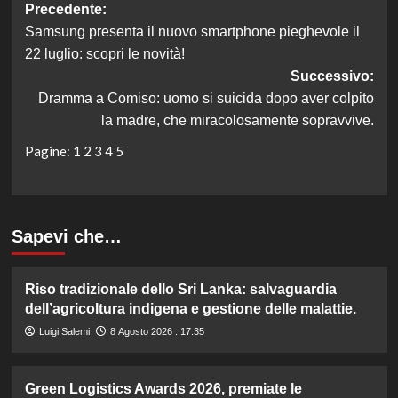
Navigazione
Precedente:
Samsung presenta il nuovo smartphone pieghevole il
articolo
22 luglio: scopri le novità!
Successivo:
Dramma a Comiso: uomo si suicida dopo aver colpito
la madre, che miracolosamente sopravvive.
Pagine:
1
2
3
4
5
Sapevi che…
Riso tradizionale dello Sri Lanka: salvaguardia
dell’agricoltura indigena e gestione delle malattie.
Luigi Salemi
8 Agosto 2026 : 17:35
Green Logistics Awards 2026, premiate le