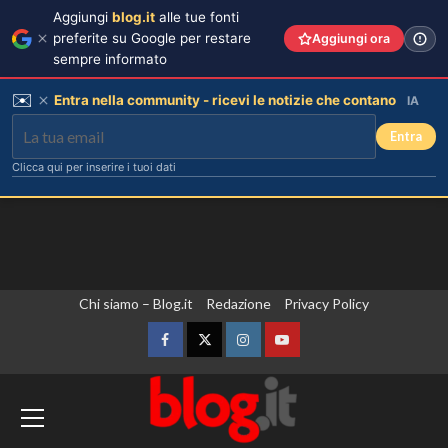
Aggiungi
blog.it
alle tue fonti
preferite su Google per restare
Aggiungi ora
sempre informato
✉️
Entra nella community - ricevi le notizie che contano
IA
Entra
Clicca qui per inserire i tuoi dati
Vai
Chi siamo – Blog.it
Redazione
Privacy Policy
al
contenuto
Facebook
Twitter
Instagram
YouTube