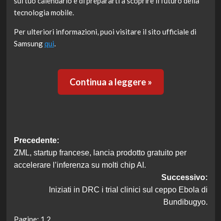
sul tuo calendario e di prepararti a scoprire il futuro della
tecnologia mobile.
Per ulteriori informazioni, puoi visitare il sito ufficiale di
Samsung
qui
.
Continua a leggere »
Navigazione
Precedente:
ZML, startup francese, lancia prodotto gratuito per
articolo
accelerare l’inferenza su molti chip AI.
Successivo:
Iniziati in DRC i trial clinici sul ceppo Ebola di
Bundibugyo.
Pagine:
1
2