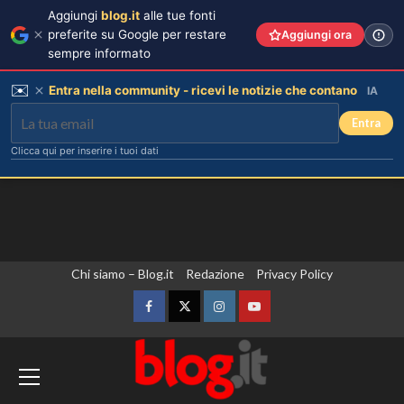
Aggiungi
blog.it
alle tue fonti
preferite su Google per restare
Aggiungi ora
sempre informato
✉️
Entra nella community - ricevi le notizie che contano
IA
Entra
Clicca qui per inserire i tuoi dati
Vai
Chi siamo – Blog.it
Redazione
Privacy Policy
al
contenuto
Facebook
Twitter
Instagram
YouTube